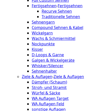
Full Custom Sehnen
Fertigsehnen
-
Fertigsehnen
Recurve Sehnen
Traditionelle Sehnen
Sehnengarn
Compound Sehnen & Kabel
Wickelgarn
Wachs & Schmiermittel
Nockpunkte
Kisser
D-Loops & Garne
Galgen & Wickelgeräte
Whisker/Silencer
Sehnenhalter
Ziele & Auflagen
-
Ziele & Auflagen
Dämpfer (Schaum)
Stroh- und Stramit
Würfel & Säcke
WA Auflagen Target
WA Auflagen Feld
sonstige Auflagen