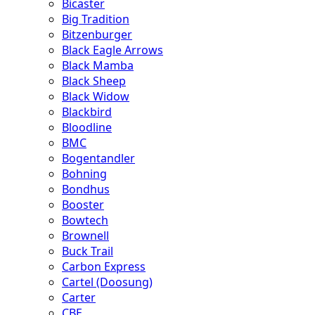
Bicaster
Big Tradition
Bitzenburger
Black Eagle Arrows
Black Mamba
Black Sheep
Black Widow
Blackbird
Bloodline
BMC
Bogentandler
Bohning
Bondhus
Booster
Bowtech
Brownell
Buck Trail
Carbon Express
Cartel (Doosung)
Carter
CBE