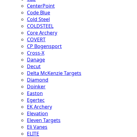
CenterPoint
Code Blue
Cold Steel
COLDSTEEL
Core Archery
COVERT
CP Bogensport
Cross-X
Danage
Decut
Delta McKenzie Targets
Diamond
Doinker
Easton
Egertec
EK Archery
Elevation
Eleven Targets
Eli Vanes
ELITE