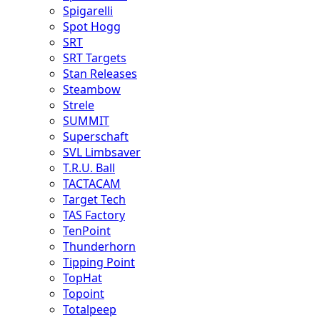
Spigarelli
Spot Hogg
SRT
SRT Targets
Stan Releases
Steambow
Strele
SUMMIT
Superschaft
SVL Limbsaver
T.R.U. Ball
TACTACAM
Target Tech
TAS Factory
TenPoint
Thunderhorn
Tipping Point
TopHat
Topoint
Totalpeep