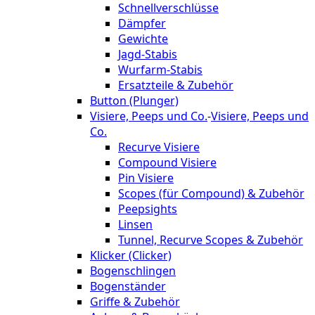
Schnellverschlüsse
Dämpfer
Gewichte
Jagd-Stabis
Wurfarm-Stabis
Ersatzteile & Zubehör
Button (Plunger)
Visiere, Peeps und Co.
-
Visiere, Peeps und
Co.
Recurve Visiere
Compound Visiere
Pin Visiere
Scopes (für Compound) & Zubehör
Peepsights
Linsen
Tunnel, Recurve Scopes & Zubehör
Klicker (Clicker)
Bogenschlingen
Bogenständer
Griffe & Zubehör