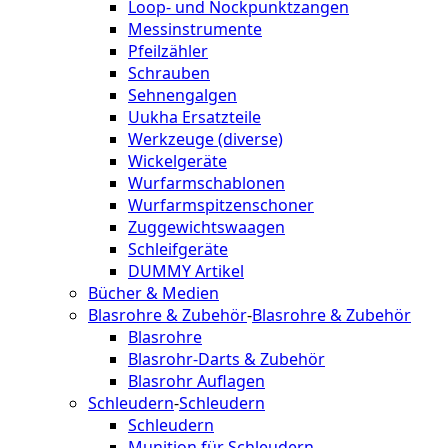
Loop- und Nockpunktzangen
Messinstrumente
Pfeilzähler
Schrauben
Sehnengalgen
Uukha Ersatzteile
Werkzeuge (diverse)
Wickelgeräte
Wurfarmschablonen
Wurfarmspitzenschoner
Zuggewichtswaagen
Schleifgeräte
DUMMY Artikel
Bücher & Medien
Blasrohre & Zubehör
-
Blasrohre & Zubehör
Blasrohre
Blasrohr-Darts & Zubehör
Blasrohr Auflagen
Schleudern
-
Schleudern
Schleudern
Munition für Schleudern