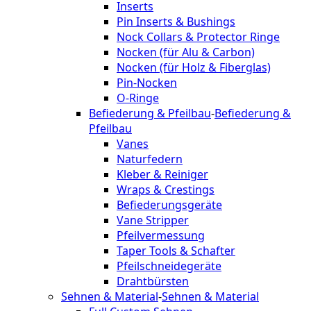
Inserts
Pin Inserts & Bushings
Nock Collars & Protector Ringe
Nocken (für Alu & Carbon)
Nocken (für Holz & Fiberglas)
Pin-Nocken
O-Ringe
Befiederung & Pfeilbau
-
Befiederung &
Pfeilbau
Vanes
Naturfedern
Kleber & Reiniger
Wraps & Crestings
Befiederungsgeräte
Vane Stripper
Pfeilvermessung
Taper Tools & Schafter
Pfeilschneidegeräte
Drahtbürsten
Sehnen & Material
-
Sehnen & Material