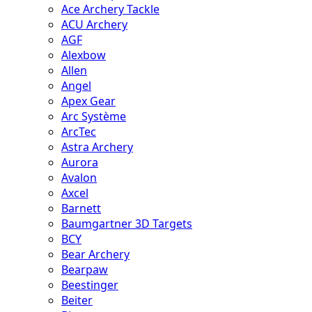
Ace Archery Tackle
ACU Archery
AGF
Alexbow
Allen
Angel
Apex Gear
Arc Système
ArcTec
Astra Archery
Aurora
Avalon
Axcel
Barnett
Baumgartner 3D Targets
BCY
Bear Archery
Bearpaw
Beestinger
Beiter