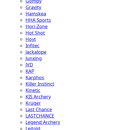
Gompy
Gravity
Hamskea
HHA Sports
Hori-Zone
Hot Shot
Hoyt
Infitec
Jackalope
Junxing
JVD
KAP
Karphos
Killer Instinct
Kinetic
KIS Archery
Krüger
Last Chance
LASTCHANCE
Legend Archery
Leitold