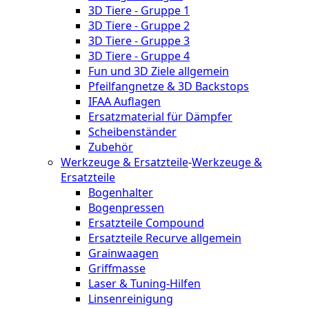
3D Tiere - Gruppe 1
3D Tiere - Gruppe 2
3D Tiere - Gruppe 3
3D Tiere - Gruppe 4
Fun und 3D Ziele allgemein
Pfeilfangnetze & 3D Backstops
IFAA Auflagen
Ersatzmaterial für Dämpfer
Scheibenständer
Zubehör
Werkzeuge & Ersatzteile
-
Werkzeuge &
Ersatzteile
Bogenhalter
Bogenpressen
Ersatzteile Compound
Ersatzteile Recurve allgemein
Grainwaagen
Griffmasse
Laser & Tuning-Hilfen
Linsenreinigung