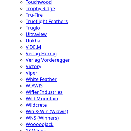
Touchwood
Trophy Ridge
Tru-Fire
Trueflight Feathers
Truglo
Ultraview
Uukha
V.DE.M
Verlag Hörnig
Verlag Vorderegger
Victory
Viper
White Feather
WIAWIS
Wifler Industries
Wild Mountain
Wildcrete
Win & Win (Wiawis)
WNS (Winners)
Wooooojack
XS Wings