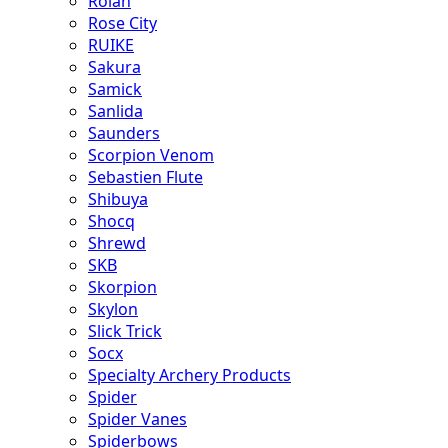
Rolan
Rose City
RUIKE
Sakura
Samick
Sanlida
Saunders
Scorpion Venom
Sebastien Flute
Shibuya
Shocq
Shrewd
SKB
Skorpion
Skylon
Slick Trick
Socx
Specialty Archery Products
Spider
Spider Vanes
Spiderbows