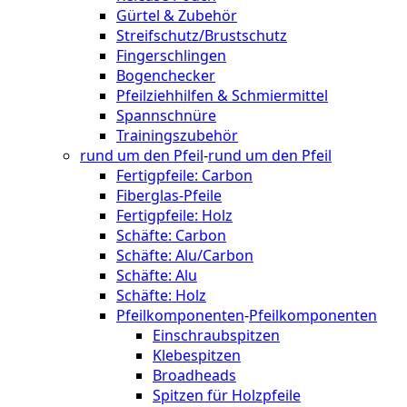
Gürtel & Zubehör
Streifschutz/Brustschutz
Fingerschlingen
Bogenchecker
Pfeilziehhilfen & Schmiermittel
Spannschnüre
Trainingszubehör
rund um den Pfeil
-
rund um den Pfeil
Fertigpfeile: Carbon
Fiberglas-Pfeile
Fertigpfeile: Holz
Schäfte: Carbon
Schäfte: Alu/Carbon
Schäfte: Alu
Schäfte: Holz
Pfeilkomponenten
-
Pfeilkomponenten
Einschraubspitzen
Klebespitzen
Broadheads
Spitzen für Holzpfeile