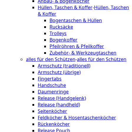
Anbau- & Bogenköcher
Hüllen, Taschen & Koffer
-
Hüllen, Taschen
& Koffer
Bogentaschen & Hüllen
Rucksäcke
Trolleys
Bogenkoffer
Pfeilröhren & Pfeilkoffer
Zubehör- & Werkzeugtaschen
alles für den Schützen
-
alles für den Schützen
Armschutz (traditionell)
Armschutz (übrige)
Fingertabs
Handschuhe
Daumenringe
Release (Handgelenk)
Release (handheld)
Seitenköcher
Feldköcher & Hosentaschenköcher
Rückenköcher
Release Pouch