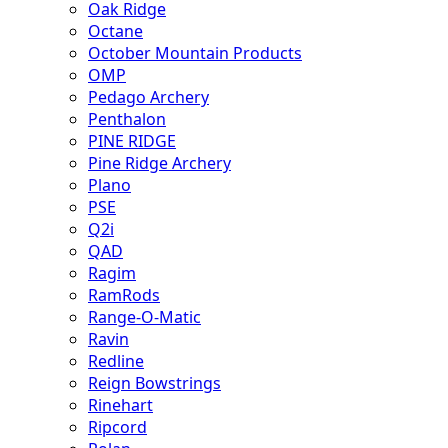
Oak Ridge
Octane
October Mountain Products
OMP
Pedago Archery
Penthalon
PINE RIDGE
Pine Ridge Archery
Plano
PSE
Q2i
QAD
Ragim
RamRods
Range-O-Matic
Ravin
Redline
Reign Bowstrings
Rinehart
Ripcord