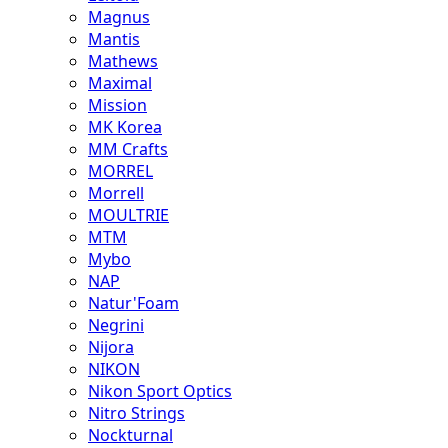
Magnus
Mantis
Mathews
Maximal
Mission
MK Korea
MM Crafts
MORREL
Morrell
MOULTRIE
MTM
Mybo
NAP
Natur'Foam
Negrini
Nijora
NIKON
Nikon Sport Optics
Nitro Strings
Nockturnal