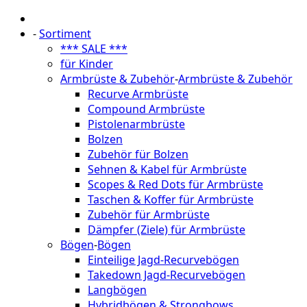
-
Sortiment
*** SALE ***
für Kinder
Armbrüste & Zubehör
-
Armbrüste & Zubehör
Recurve Armbrüste
Compound Armbrüste
Pistolenarmbrüste
Bolzen
Zubehör für Bolzen
Sehnen & Kabel für Armbrüste
Scopes & Red Dots für Armbrüste
Taschen & Koffer für Armbrüste
Zubehör für Armbrüste
Dämpfer (Ziele) für Armbrüste
Bögen
-
Bögen
Einteilige Jagd-Recurvebögen
Takedown Jagd-Recurvebögen
Langbögen
Hybridbögen & Strongbows