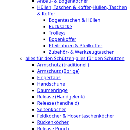
Anbau- & Bogenköcher
Hüllen, Taschen & Koffer
-
Hüllen, Taschen
& Koffer
Bogentaschen & Hüllen
Rucksäcke
Trolleys
Bogenkoffer
Pfeilröhren & Pfeilkoffer
Zubehör- & Werkzeugtaschen
alles für den Schützen
-
alles für den Schützen
Armschutz (traditionell)
Armschutz (übrige)
Fingertabs
Handschuhe
Daumenringe
Release (Handgelenk)
Release (handheld)
Seitenköcher
Feldköcher & Hosentaschenköcher
Rückenköcher
Release Pouch