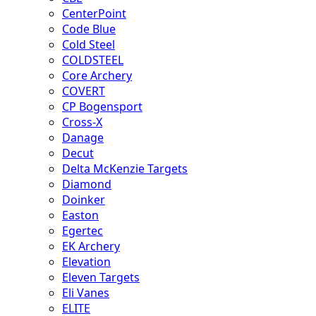
CenterPoint
Code Blue
Cold Steel
COLDSTEEL
Core Archery
COVERT
CP Bogensport
Cross-X
Danage
Decut
Delta McKenzie Targets
Diamond
Doinker
Easton
Egertec
EK Archery
Elevation
Eleven Targets
Eli Vanes
ELITE