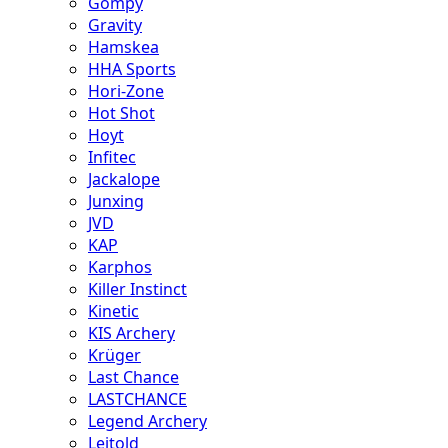
Gompy
Gravity
Hamskea
HHA Sports
Hori-Zone
Hot Shot
Hoyt
Infitec
Jackalope
Junxing
JVD
KAP
Karphos
Killer Instinct
Kinetic
KIS Archery
Krüger
Last Chance
LASTCHANCE
Legend Archery
Leitold