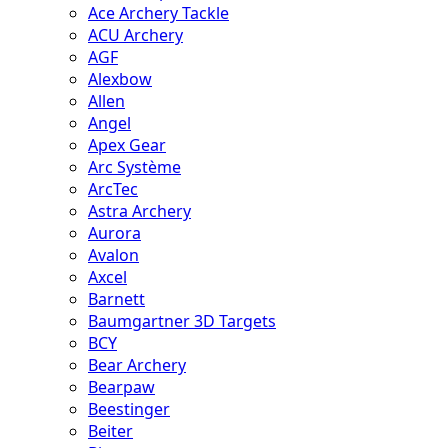
Ace Archery Tackle
ACU Archery
AGF
Alexbow
Allen
Angel
Apex Gear
Arc Système
ArcTec
Astra Archery
Aurora
Avalon
Axcel
Barnett
Baumgartner 3D Targets
BCY
Bear Archery
Bearpaw
Beestinger
Beiter