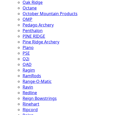
Oak Ridge
Octane
October Mountain Products
OMP
Pedago Archery
Penthalon
PINE RIDGE
Pine Ridge Archery
Plano
PSE
Q2i
QAD
Ragim
RamRods
Range-O-Matic
Ravin
Redline
Reign Bowstrings
Rinehart
Ripcord