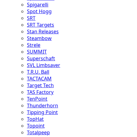
Spigarelli
Spot Hogg
SRT
SRT Targets
Stan Releases
Steambow
Strele
SUMMIT
Superschaft
SVL Limbsaver
T.R.U. Ball
TACTACAM
Target Tech
TAS Factory
TenPoint
Thunderhorn
Tipping Point
TopHat
Topoint
Totalpeep