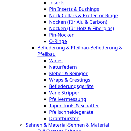
Inserts
Pin Inserts & Bushings
Nock Collars & Protector Ringe
Nocken (für Alu & Carbon)
Nocken (für Holz & Fiberglas)
Pin-Nocken
O-Ringe
Befiederung & Pfeilbau
-
Befiederung &
Pfeilbau
Vanes
Naturfedern
Kleber & Reiniger
Wraps & Crestings
Befiederungsgeräte
Vane Stripper
Pfeilvermessung
Taper Tools & Schafter
Pfeilschneidegeräte
Drahtbürsten
Sehnen & Material
-
Sehnen & Material