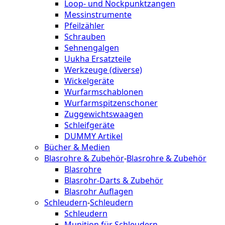
Loop- und Nockpunktzangen
Messinstrumente
Pfeilzähler
Schrauben
Sehnengalgen
Uukha Ersatzteile
Werkzeuge (diverse)
Wickelgeräte
Wurfarmschablonen
Wurfarmspitzenschoner
Zuggewichtswaagen
Schleifgeräte
DUMMY Artikel
Bücher & Medien
Blasrohre & Zubehör
-
Blasrohre & Zubehör
Blasrohre
Blasrohr-Darts & Zubehör
Blasrohr Auflagen
Schleudern
-
Schleudern
Schleudern
Munition für Schleudern