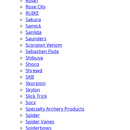
Rolan
Rose City
RUIKE
Sakura
Samick
Sanlida
Saunders
Scorpion Venom
Sebastien Flute
Shibuya
Shocq
Shrewd
SKB
Skorpion
Skylon
Slick Trick
Socx
Specialty Archery Products
Spider
Spider Vanes
Spiderbows