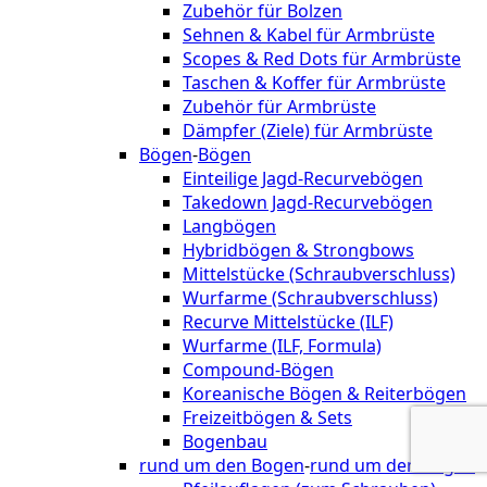
Zubehör für Bolzen
Sehnen & Kabel für Armbrüste
Scopes & Red Dots für Armbrüste
Taschen & Koffer für Armbrüste
Zubehör für Armbrüste
Dämpfer (Ziele) für Armbrüste
Bögen
-
Bögen
Einteilige Jagd-Recurvebögen
Takedown Jagd-Recurvebögen
Langbögen
Hybridbögen & Strongbows
Mittelstücke (Schraubverschluss)
Wurfarme (Schraubverschluss)
Recurve Mittelstücke (ILF)
Wurfarme (ILF, Formula)
Compound-Bögen
Koreanische Bögen & Reiterbögen
Freizeitbögen & Sets
Bogenbau
rund um den Bogen
-
rund um den Bogen