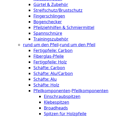
Gürtel & Zubehör
Streifschutz/Brustschutz
Fingerschlingen
Bogenchecker
Pfeilziehhilfen & Schmiermittel
Spannschnüre
Trainingszubehör
rund um den Pfeil
-
rund um den Pfeil
Fertigpfeile: Carbon
Fiberglas-Pfeile
Fertigpfeile: Holz
Schäfte: Carbon
Schäfte: Alu/Carbon
Schäfte: Alu
Schäfte: Holz
Pfeilkomponenten
-
Pfeilkomponenten
Einschraubspitzen
Klebespitzen
Broadheads
Spitzen für Holzpfeile