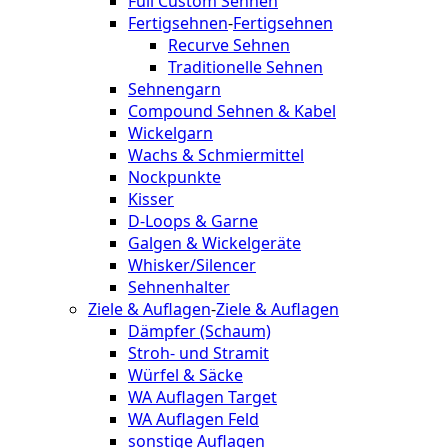
Full Custom Sehnen
Fertigsehnen
-
Fertigsehnen
Recurve Sehnen
Traditionelle Sehnen
Sehnengarn
Compound Sehnen & Kabel
Wickelgarn
Wachs & Schmiermittel
Nockpunkte
Kisser
D-Loops & Garne
Galgen & Wickelgeräte
Whisker/Silencer
Sehnenhalter
Ziele & Auflagen
-
Ziele & Auflagen
Dämpfer (Schaum)
Stroh- und Stramit
Würfel & Säcke
WA Auflagen Target
WA Auflagen Feld
sonstige Auflagen