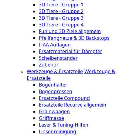
3D Tiere - Gruppe 1
3D Tiere - Gruppe 2
3D Tiere - Gruppe 3
3D Tiere - Gruppe 4
Fun und 3D Ziele allgemein
Pfeilfangnetze & 3D Backstops
IFAA Auflagen
Ersatzmaterial für Dämpfer
Scheibenständer
Zubehör
Werkzeuge & Ersatzteile
-
Werkzeuge &
Ersatzteile
Bogenhalter
Bogenpressen
Ersatzteile Compound
Ersatzteile Recurve allgemein
Grainwaagen
Griffmasse
Laser & Tuning-Hilfen
Linsenreinigung