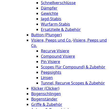
Schnellverschlüsse
Dämpfer
Gewichte
Jagd-Stabis
Wurfarm-Stabis
Ersatzteile & Zubehör
Button (Plunger)
Visiere, Peeps und Co.
-
Visiere, Peeps und
Co.
Recurve Visiere
Compound Visiere
Pin Visiere
Scopes (für Compound) & Zubehör
Peepsights
Linsen
Tunnel, Recurve Scopes & Zubehör
Klicker (Clicker)
Bogenschlingen
Bogenständer
Griffe & Zubehör