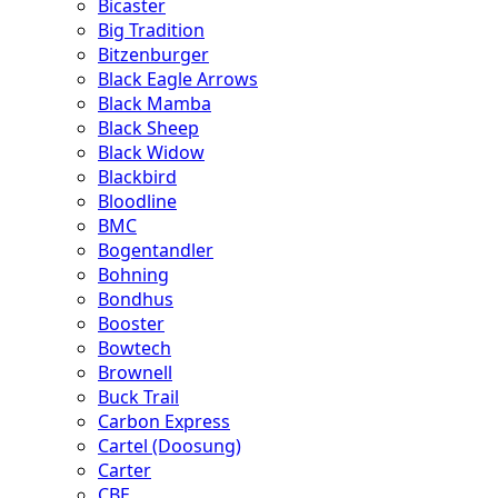
Bicaster
Big Tradition
Bitzenburger
Black Eagle Arrows
Black Mamba
Black Sheep
Black Widow
Blackbird
Bloodline
BMC
Bogentandler
Bohning
Bondhus
Booster
Bowtech
Brownell
Buck Trail
Carbon Express
Cartel (Doosung)
Carter
CBE