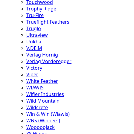
Touchwood
Trophy Ridge
Tru-Fire
Trueflight Feathers
Truglo
Ultraview
Uukha
V.DE.M
Verlag Hörnig
Verlag Vorderegger
Victory
Viper
White Feather
WIAWIS
Wifler Industries
Wild Mountain
Wildcrete
Win & Win (Wiawis)
WNS (Winners)
Wooooojack
XS Wings