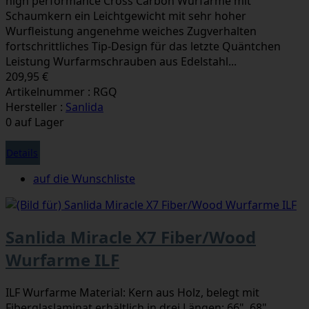
high performance Cross Carbon Wurfarme mit
Schaumkern ein Leichtgewicht mit sehr hoher
Wurfleistung angenehme weiches Zugverhalten
fortschrittliches Tip-Design für das letzte Quäntchen
Leistung Wurfarmschrauben aus Edelstahl...
209,95 €
Artikelnummer : RGQ
Hersteller :
Sanlida
0 auf Lager
Details
auf die Wunschliste
Sanlida Miracle X7 Fiber/Wood
Wurfarme ILF
ILF Wurfarme Material: Kern aus Holz, belegt mit
Fiberglaslaminat erhältlich in drei Längen: 66", 68"