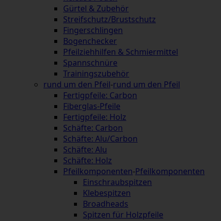
Gürtel & Zubehör
Streifschutz/Brustschutz
Fingerschlingen
Bogenchecker
Pfeilziehhilfen & Schmiermittel
Spannschnüre
Trainingszubehör
rund um den Pfeil
-
rund um den Pfeil
Fertigpfeile: Carbon
Fiberglas-Pfeile
Fertigpfeile: Holz
Schäfte: Carbon
Schäfte: Alu/Carbon
Schäfte: Alu
Schäfte: Holz
Pfeilkomponenten
-
Pfeilkomponenten
Einschraubspitzen
Klebespitzen
Broadheads
Spitzen für Holzpfeile