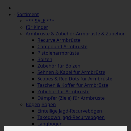
-
Sortiment
*** SALE ***
für Kinder
Armbrüste & Zubehör
-
Armbrüste & Zubehör
Recurve Armbrüste
Compound Armbrüste
Pistolenarmbrüste
Bolzen
Zubehör für Bolzen
Sehnen & Kabel für Armbrüste
Scopes & Red Dots für Armbrüste
Taschen & Koffer für Armbrüste
Zubehör für Armbrüste
Dämpfer (Ziele) für Armbrüste
Bögen
-
Bögen
Einteilige Jagd-Recurvebögen
Takedown Jagd-Recurvebögen
Langbögen
Hybridbögen & Strongbows