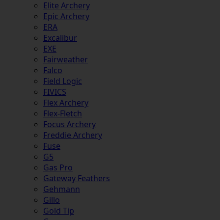
Elite Archery
Epic Archery
ERA
Excalibur
EXE
Fairweather
Falco
Field Logic
FIVICS
Flex Archery
Flex-Fletch
Focus Archery
Freddie Archery
Fuse
G5
Gas Pro
Gateway Feathers
Gehmann
Gillo
Gold Tip