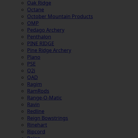
Oak Ridge
Octane
October Mountain Products
OMP
Pedago Archery
Penthalon
PINE RIDGE
Pine Ridge Archery
Plano
PSE
Q2i
QAD
Ragim
RamRods
Range-O-Matic
Ravin
Redline
Reign Bowstrings
Rinehart
Ripcord