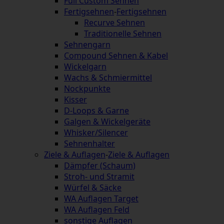
Full Custom Sehnen
Fertigsehnen
-
Fertigsehnen
Recurve Sehnen
Traditionelle Sehnen
Sehnengarn
Compound Sehnen & Kabel
Wickelgarn
Wachs & Schmiermittel
Nockpunkte
Kisser
D-Loops & Garne
Galgen & Wickelgeräte
Whisker/Silencer
Sehnenhalter
Ziele & Auflagen
-
Ziele & Auflagen
Dämpfer (Schaum)
Stroh- und Stramit
Würfel & Säcke
WA Auflagen Target
WA Auflagen Feld
sonstige Auflagen