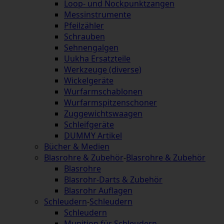
Loop- und Nockpunktzangen
Messinstrumente
Pfeilzähler
Schrauben
Sehnengalgen
Uukha Ersatzteile
Werkzeuge (diverse)
Wickelgeräte
Wurfarmschablonen
Wurfarmspitzenschoner
Zuggewichtswaagen
Schleifgeräte
DUMMY Artikel
Bücher & Medien
Blasrohre & Zubehör
-
Blasrohre & Zubehör
Blasrohre
Blasrohr-Darts & Zubehör
Blasrohr Auflagen
Schleudern
-
Schleudern
Schleudern
Munition für Schleudern