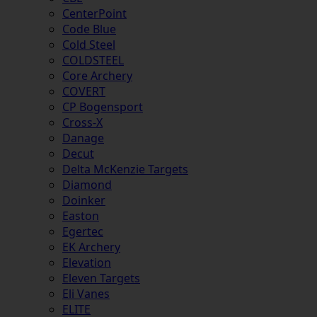
CenterPoint
Code Blue
Cold Steel
COLDSTEEL
Core Archery
COVERT
CP Bogensport
Cross-X
Danage
Decut
Delta McKenzie Targets
Diamond
Doinker
Easton
Egertec
EK Archery
Elevation
Eleven Targets
Eli Vanes
ELITE