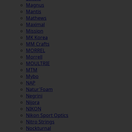
Magnus
Mantis
Mathews
Maximal
Mission
MK Korea
MM Crafts
MORREL
Morrell
MOULTRIE
MTM
Mybo
NAP
Natur'Foam
Negrini
Nijora
NIKON
Nikon Sport Optics
Nitro Strings
Nockturnal