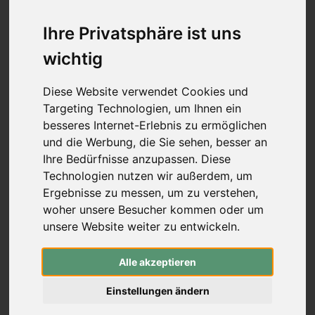
Mittelstücke (Schraubverschluss)
Wurfarme (Schraubverschluss)
Ihre Privatsphäre ist uns
Recurve Mittelstücke (ILF)
wichtig
Wurfarme (ILF, Formula)
Compound-Bögen
Koreanische Bögen & Reiterbögen
Diese Website verwendet Cookies und
Freizeitbögen & Sets
Targeting Technologien, um Ihnen ein
Bogenbau
besseres Internet-Erlebnis zu ermöglichen
rund um den Bogen
-
rund um den Bogen
und die Werbung, die Sie sehen, besser an
Pfeilauflagen (zum Schrauben)
Ihre Bedürfnisse anzupassen. Diese
Pfeilauflagen (zum Kleben)
Technologien nutzen wir außerdem, um
traditionelle Pfeilauflagen
Ergebnisse zu messen, um zu verstehen,
Compound Blade Auflagen
woher unsere Besucher kommen oder um
Compound Prong Auflagen
unsere Website weiter zu entwickeln.
Compound Drop-Away Pfeilauflagen
Compound Full Capture Auflagen
Stabilisation
-
Stabilisation
Alle akzeptieren
Mono- & Seitenstabis
Extender (Vorbauten)
Einstellungen ändern
V-Bars & Adapter