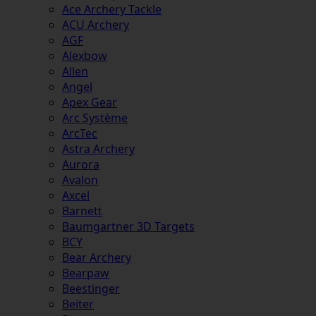
Ace Archery Tackle
ACU Archery
AGF
Alexbow
Allen
Angel
Apex Gear
Arc Système
ArcTec
Astra Archery
Aurora
Avalon
Axcel
Barnett
Baumgartner 3D Targets
BCY
Bear Archery
Bearpaw
Beestinger
Beiter