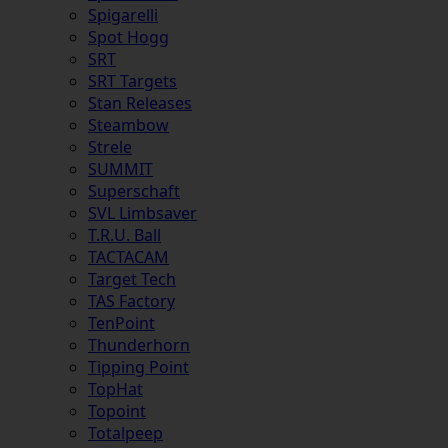
Spigarelli
Spot Hogg
SRT
SRT Targets
Stan Releases
Steambow
Strele
SUMMIT
Superschaft
SVL Limbsaver
T.R.U. Ball
TACTACAM
Target Tech
TAS Factory
TenPoint
Thunderhorn
Tipping Point
TopHat
Topoint
Totalpeep