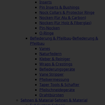
Inserts
Pin Inserts & Bushings
Nock Collars & Protector Ringe
Nocken (für Alu & Carbon)
Nocken (für Holz & Fiberglas)
Pin-Nocken
O-Ringe
Befiederung & Pfeilbau
-
Befiederung &
Pfeilbau
Vanes
Naturfedern
Kleber & Reiniger
Wraps & Crestings
Befiederungsgeräte
Vane Stripper
Pfeilvermessung
Taper Tools & Schafter
Pfeilschneidegeräte
Drahtbürsten
Sehnen & Material
-
Sehnen & Material