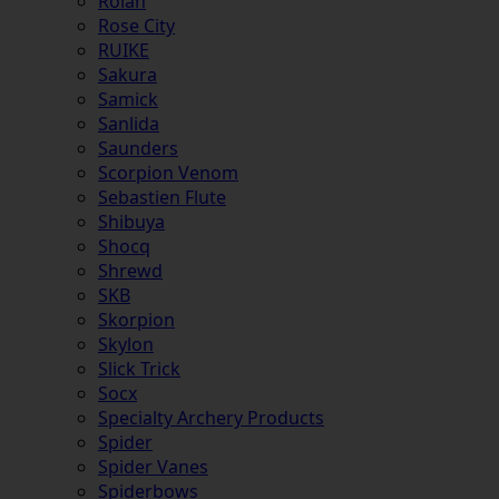
Rolan
Rose City
RUIKE
Sakura
Samick
Sanlida
Saunders
Scorpion Venom
Sebastien Flute
Shibuya
Shocq
Shrewd
SKB
Skorpion
Skylon
Slick Trick
Socx
Specialty Archery Products
Spider
Spider Vanes
Spiderbows