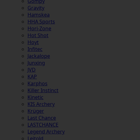
Gompy
Gravity
Hamskea
HHA Sports
Hori-Zone
Hot Shot
Hoyt
Infitec
Jackalope
Junxing
JVD
KAP
Karphos
Killer Instinct
Kinetic
KIS Archery
Krüger
Last Chance
LASTCHANCE
Legend Archery
Leitold