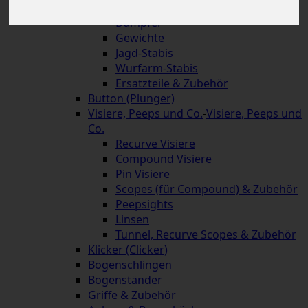
Schnellverschlüsse
Dämpfer
Gewichte
Jagd-Stabis
Wurfarm-Stabis
Ersatzteile & Zubehör
Button (Plunger)
Visiere, Peeps und Co.
-
Visiere, Peeps und
Co.
Recurve Visiere
Compound Visiere
Pin Visiere
Scopes (für Compound) & Zubehör
Peepsights
Linsen
Tunnel, Recurve Scopes & Zubehör
Klicker (Clicker)
Bogenschlingen
Bogenständer
Griffe & Zubehör