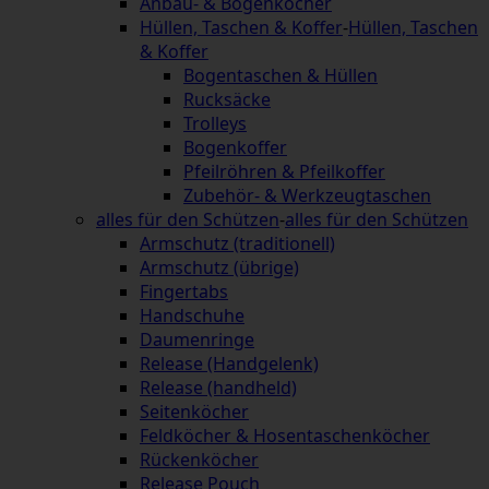
Anbau- & Bogenköcher
Hüllen, Taschen & Koffer
-
Hüllen, Taschen
& Koffer
Bogentaschen & Hüllen
Rucksäcke
Trolleys
Bogenkoffer
Pfeilröhren & Pfeilkoffer
Zubehör- & Werkzeugtaschen
alles für den Schützen
-
alles für den Schützen
Armschutz (traditionell)
Armschutz (übrige)
Fingertabs
Handschuhe
Daumenringe
Release (Handgelenk)
Release (handheld)
Seitenköcher
Feldköcher & Hosentaschenköcher
Rückenköcher
Release Pouch