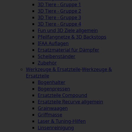
3D Tiere - Gruppe 1
3D Tiere - Gruppe 2
3D Tiere - Gruppe 3
3D Tiere - Gruppe 4
Fun und 3D Ziele allgemein
Pfeilfangnetze & 3D Backstops
IFAA Auflagen
Ersatzmaterial für Dämpfer
Scheibenständer
Zubehör
Werkzeuge & Ersatzteile
-
Werkzeuge &
Ersatzteile
Bogenhalter
Bogenpressen
Ersatzteile Compound
Ersatzteile Recurve allgemein
Grainwaagen
Griffmasse
Laser & Tuning-Hilfen
Linsenreinigung