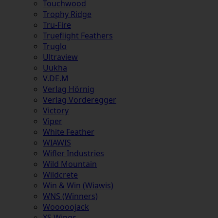
Touchwood
Trophy Ridge
Tru-Fire
Trueflight Feathers
Truglo
Ultraview
Uukha
V.DE.M
Verlag Hörnig
Verlag Vorderegger
Victory
Viper
White Feather
WIAWIS
Wifler Industries
Wild Mountain
Wildcrete
Win & Win (Wiawis)
WNS (Winners)
Wooooojack
XS Wings