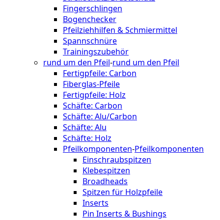
Fingerschlingen
Bogenchecker
Pfeilziehhilfen & Schmiermittel
Spannschnüre
Trainingszubehör
rund um den Pfeil
-
rund um den Pfeil
Fertigpfeile: Carbon
Fiberglas-Pfeile
Fertigpfeile: Holz
Schäfte: Carbon
Schäfte: Alu/Carbon
Schäfte: Alu
Schäfte: Holz
Pfeilkomponenten
-
Pfeilkomponenten
Einschraubspitzen
Klebespitzen
Broadheads
Spitzen für Holzpfeile
Inserts
Pin Inserts & Bushings