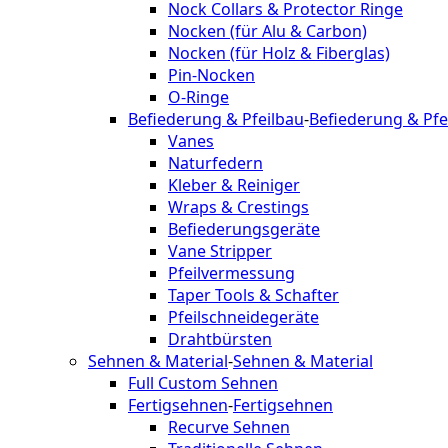
Nock Collars & Protector Ringe
Nocken (für Alu & Carbon)
Nocken (für Holz & Fiberglas)
Pin-Nocken
O-Ringe
Befiederung & Pfeilbau
-
Befiederung & Pfe
Vanes
Naturfedern
Kleber & Reiniger
Wraps & Crestings
Befiederungsgeräte
Vane Stripper
Pfeilvermessung
Taper Tools & Schafter
Pfeilschneidegeräte
Drahtbürsten
Sehnen & Material
-
Sehnen & Material
Full Custom Sehnen
Fertigsehnen
-
Fertigsehnen
Recurve Sehnen