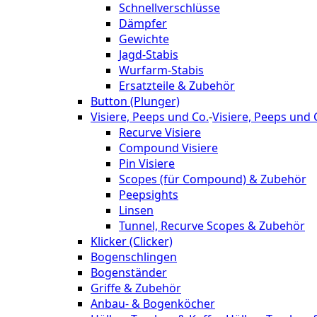
Schnellverschlüsse
Dämpfer
Gewichte
Jagd-Stabis
Wurfarm-Stabis
Ersatzteile & Zubehör
Button (Plunger)
Visiere, Peeps und Co.
-
Visiere, Peeps und 
Recurve Visiere
Compound Visiere
Pin Visiere
Scopes (für Compound) & Zubehör
Peepsights
Linsen
Tunnel, Recurve Scopes & Zubehör
Klicker (Clicker)
Bogenschlingen
Bogenständer
Griffe & Zubehör
Anbau- & Bogenköcher