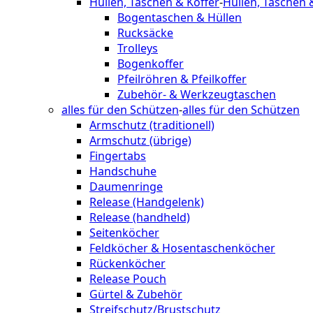
Hüllen, Taschen & Koffer
-
Hüllen, Taschen 
Bogentaschen & Hüllen
Rucksäcke
Trolleys
Bogenkoffer
Pfeilröhren & Pfeilkoffer
Zubehör- & Werkzeugtaschen
alles für den Schützen
-
alles für den Schützen
Armschutz (traditionell)
Armschutz (übrige)
Fingertabs
Handschuhe
Daumenringe
Release (Handgelenk)
Release (handheld)
Seitenköcher
Feldköcher & Hosentaschenköcher
Rückenköcher
Release Pouch
Gürtel & Zubehör
Streifschutz/Brustschutz