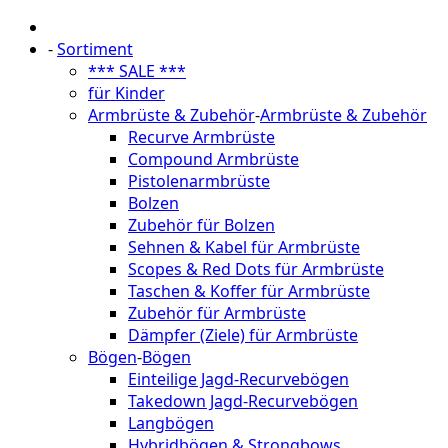
-
Sortiment
*** SALE ***
für Kinder
Armbrüste & Zubehör
-
Armbrüste & Zubehör
Recurve Armbrüste
Compound Armbrüste
Pistolenarmbrüste
Bolzen
Zubehör für Bolzen
Sehnen & Kabel für Armbrüste
Scopes & Red Dots für Armbrüste
Taschen & Koffer für Armbrüste
Zubehör für Armbrüste
Dämpfer (Ziele) für Armbrüste
Bögen
-
Bögen
Einteilige Jagd-Recurvebögen
Takedown Jagd-Recurvebögen
Langbögen
Hybridbögen & Strongbows