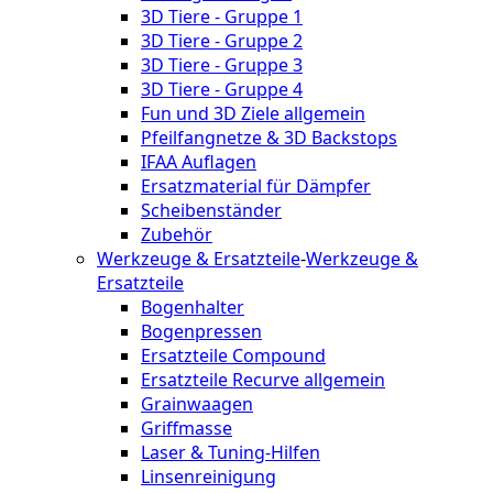
3D Tiere - Gruppe 1
3D Tiere - Gruppe 2
3D Tiere - Gruppe 3
3D Tiere - Gruppe 4
Fun und 3D Ziele allgemein
Pfeilfangnetze & 3D Backstops
IFAA Auflagen
Ersatzmaterial für Dämpfer
Scheibenständer
Zubehör
Werkzeuge & Ersatzteile
-
Werkzeuge &
Ersatzteile
Bogenhalter
Bogenpressen
Ersatzteile Compound
Ersatzteile Recurve allgemein
Grainwaagen
Griffmasse
Laser & Tuning-Hilfen
Linsenreinigung