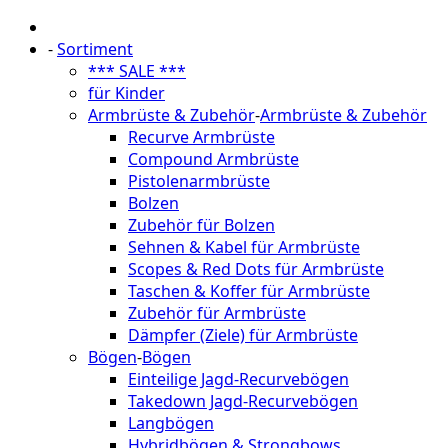
-
Sortiment
*** SALE ***
für Kinder
Armbrüste & Zubehör
-
Armbrüste & Zubehör
Recurve Armbrüste
Compound Armbrüste
Pistolenarmbrüste
Bolzen
Zubehör für Bolzen
Sehnen & Kabel für Armbrüste
Scopes & Red Dots für Armbrüste
Taschen & Koffer für Armbrüste
Zubehör für Armbrüste
Dämpfer (Ziele) für Armbrüste
Bögen
-
Bögen
Einteilige Jagd-Recurvebögen
Takedown Jagd-Recurvebögen
Langbögen
Hybridbögen & Strongbows