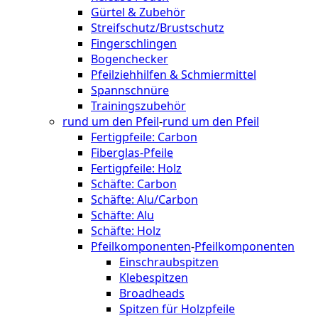
Gürtel & Zubehör
Streifschutz/Brustschutz
Fingerschlingen
Bogenchecker
Pfeilziehhilfen & Schmiermittel
Spannschnüre
Trainingszubehör
rund um den Pfeil
-
rund um den Pfeil
Fertigpfeile: Carbon
Fiberglas-Pfeile
Fertigpfeile: Holz
Schäfte: Carbon
Schäfte: Alu/Carbon
Schäfte: Alu
Schäfte: Holz
Pfeilkomponenten
-
Pfeilkomponenten
Einschraubspitzen
Klebespitzen
Broadheads
Spitzen für Holzpfeile