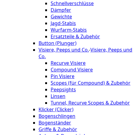
Schnellverschlüsse
Dämpfer
Gewichte
Jagd-Stabis
Wurfarm-Stabis
Ersatzteile & Zubehör
Button (Plunger)
Visiere, Peeps und Co.
-
Visiere, Peeps und
Co.
Recurve Visiere
Compound Visiere
Pin Visiere
Scopes (für Compound) & Zubehör
Peepsights
Linsen
Tunnel, Recurve Scopes & Zubehör
Klicker (Clicker)
Bogenschlingen
Bogenständer
Griffe & Zubehör