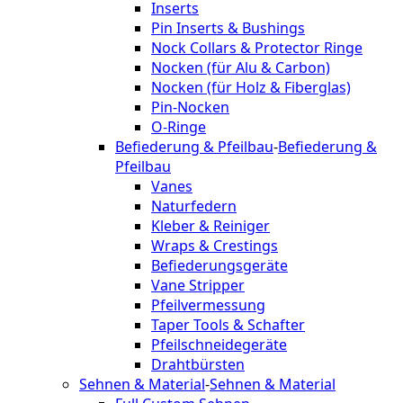
Inserts
Pin Inserts & Bushings
Nock Collars & Protector Ringe
Nocken (für Alu & Carbon)
Nocken (für Holz & Fiberglas)
Pin-Nocken
O-Ringe
Befiederung & Pfeilbau
-
Befiederung &
Pfeilbau
Vanes
Naturfedern
Kleber & Reiniger
Wraps & Crestings
Befiederungsgeräte
Vane Stripper
Pfeilvermessung
Taper Tools & Schafter
Pfeilschneidegeräte
Drahtbürsten
Sehnen & Material
-
Sehnen & Material