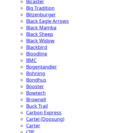
Bicaster
Big Tradition
Bitzenburger
Black Eagle Arrows
Black Mamba
Black Sheep
Black Widow
Blackbird
Bloodline
BMC
Bogentandler
Bohning
Bondhus
Booster
Bowtech
Brownell
Buck Trail
Carbon Express
Cartel (Doosung)
Carter
CBE