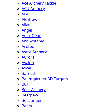
Ace Archery Tackle
ACU Archery
AGF
Alexbow
Allen
Angel
Apex Gear
Arc Système
ArcTec
Astra Archery
Aurora
Avalon
Axcel
Barnett
Baumgartner 3D Targets
BCY
Bear Archery
Bearpaw
Beestinger
Beiter