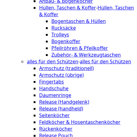
Anbau- & Bogenköcher
Hüllen, Taschen & Koffer
-
Hüllen, Taschen
& Koffer
Bogentaschen & Hüllen
Rucksäcke
Trolleys
Bogenkoffer
Pfeilröhren & Pfeilkoffer
Zubehör- & Werkzeugtaschen
alles für den Schützen
-
alles für den Schützen
Armschutz (traditionell)
Armschutz (übrige)
Fingertabs
Handschuhe
Daumenringe
Release (Handgelenk)
Release (handheld)
Seitenköcher
Feldköcher & Hosentaschenköcher
Rückenköcher
Release Pouch