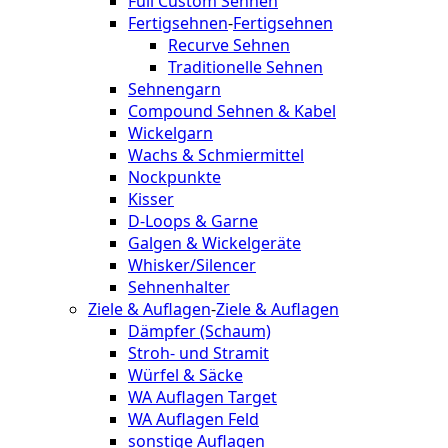
Full Custom Sehnen
Fertigsehnen
-
Fertigsehnen
Recurve Sehnen
Traditionelle Sehnen
Sehnengarn
Compound Sehnen & Kabel
Wickelgarn
Wachs & Schmiermittel
Nockpunkte
Kisser
D-Loops & Garne
Galgen & Wickelgeräte
Whisker/Silencer
Sehnenhalter
Ziele & Auflagen
-
Ziele & Auflagen
Dämpfer (Schaum)
Stroh- und Stramit
Würfel & Säcke
WA Auflagen Target
WA Auflagen Feld
sonstige Auflagen