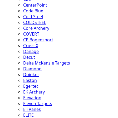
CenterPoint
Code Blue
Cold Steel
COLDSTEEL
Core Archery
COVERT
CP Bogensport
Cross-X
Danage
Decut
Delta McKenzie Targets
Diamond
Doinker
Easton
Egertec
EK Archery
Elevation
Eleven Targets
Eli Vanes
ELITE