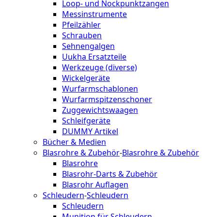
Loop- und Nockpunktzangen
Messinstrumente
Pfeilzähler
Schrauben
Sehnengalgen
Uukha Ersatzteile
Werkzeuge (diverse)
Wickelgeräte
Wurfarmschablonen
Wurfarmspitzenschoner
Zuggewichtswaagen
Schleifgeräte
DUMMY Artikel
Bücher & Medien
Blasrohre & Zubehör
-
Blasrohre & Zubehör
Blasrohre
Blasrohr-Darts & Zubehör
Blasrohr Auflagen
Schleudern
-
Schleudern
Schleudern
Munition für Schleudern