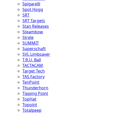
Spigarelli
Spot Hogg
SRT
SRT Targets
Stan Releases
Steambow
Strele
SUMMIT
Superschaft
SVL Limbsaver
T.R.U. Ball
TACTACAM
Target Tech
TAS Factory
TenPoint
Thunderhorn
Tipping Point
TopHat
Topoint
Totalpeep