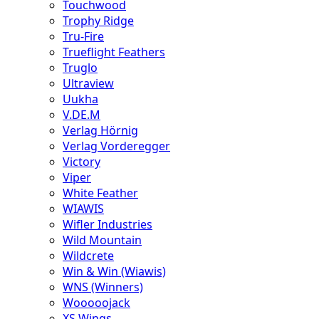
Touchwood
Trophy Ridge
Tru-Fire
Trueflight Feathers
Truglo
Ultraview
Uukha
V.DE.M
Verlag Hörnig
Verlag Vorderegger
Victory
Viper
White Feather
WIAWIS
Wifler Industries
Wild Mountain
Wildcrete
Win & Win (Wiawis)
WNS (Winners)
Wooooojack
XS Wings