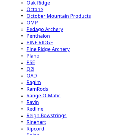
Oak Ridge
Octane
October Mountain Products
OMP
Pedago Archery
Penthalon
PINE RIDGE
Pine Ridge Archery
Plano
PSE
Q2i
QAD
Ragim
RamRods
Range-O-Matic
Ravin
Redline
Reign Bowstrings
Rinehart
Ripcord