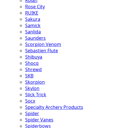
Rolan
Rose City
RUIKE
Sakura
Samick
Sanlida
Saunders
Scorpion Venom
Sebastien Flute
Shibuya
Shocq
Shrewd
SKB
Skorpion
Skylon
Slick Trick
Socx
Specialty Archery Products
Spider
Spider Vanes
Spiderbows