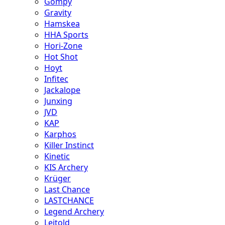
Gompy
Gravity
Hamskea
HHA Sports
Hori-Zone
Hot Shot
Hoyt
Infitec
Jackalope
Junxing
JVD
KAP
Karphos
Killer Instinct
Kinetic
KIS Archery
Krüger
Last Chance
LASTCHANCE
Legend Archery
Leitold