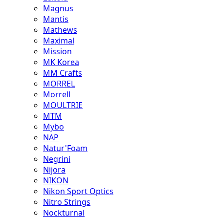
Magnus
Mantis
Mathews
Maximal
Mission
MK Korea
MM Crafts
MORREL
Morrell
MOULTRIE
MTM
Mybo
NAP
Natur'Foam
Negrini
Nijora
NIKON
Nikon Sport Optics
Nitro Strings
Nockturnal