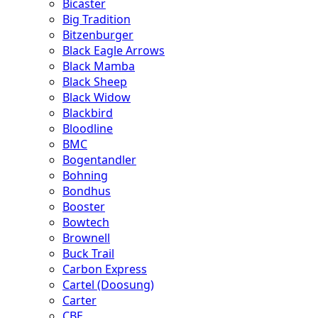
Bicaster
Big Tradition
Bitzenburger
Black Eagle Arrows
Black Mamba
Black Sheep
Black Widow
Blackbird
Bloodline
BMC
Bogentandler
Bohning
Bondhus
Booster
Bowtech
Brownell
Buck Trail
Carbon Express
Cartel (Doosung)
Carter
CBE