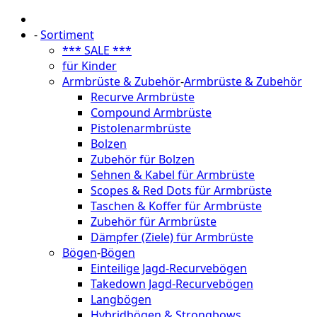
-
Sortiment
*** SALE ***
für Kinder
Armbrüste & Zubehör
-
Armbrüste & Zubehör
Recurve Armbrüste
Compound Armbrüste
Pistolenarmbrüste
Bolzen
Zubehör für Bolzen
Sehnen & Kabel für Armbrüste
Scopes & Red Dots für Armbrüste
Taschen & Koffer für Armbrüste
Zubehör für Armbrüste
Dämpfer (Ziele) für Armbrüste
Bögen
-
Bögen
Einteilige Jagd-Recurvebögen
Takedown Jagd-Recurvebögen
Langbögen
Hybridbögen & Strongbows