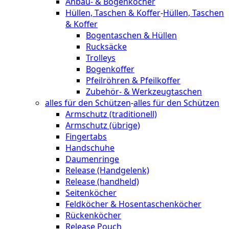
Anbau- & Bogenköcher
Hüllen, Taschen & Koffer
-
Hüllen, Taschen
& Koffer
Bogentaschen & Hüllen
Rucksäcke
Trolleys
Bogenkoffer
Pfeilröhren & Pfeilkoffer
Zubehör- & Werkzeugtaschen
alles für den Schützen
-
alles für den Schützen
Armschutz (traditionell)
Armschutz (übrige)
Fingertabs
Handschuhe
Daumenringe
Release (Handgelenk)
Release (handheld)
Seitenköcher
Feldköcher & Hosentaschenköcher
Rückenköcher
Release Pouch