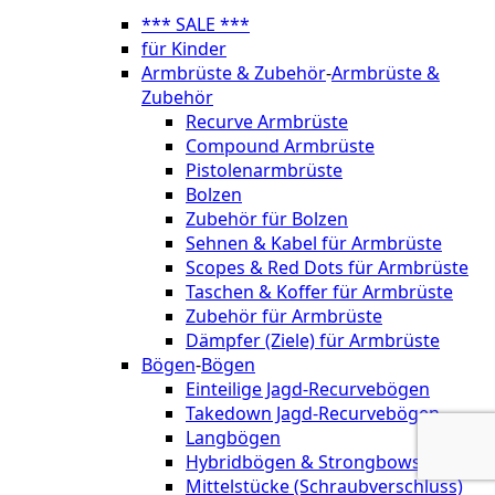
*** SALE ***
für Kinder
Armbrüste & Zubehör
-
Armbrüste &
Zubehör
Recurve Armbrüste
Compound Armbrüste
Pistolenarmbrüste
Bolzen
Zubehör für Bolzen
Sehnen & Kabel für Armbrüste
Scopes & Red Dots für Armbrüste
Taschen & Koffer für Armbrüste
Zubehör für Armbrüste
Dämpfer (Ziele) für Armbrüste
Bögen
-
Bögen
Einteilige Jagd-Recurvebögen
Takedown Jagd-Recurvebögen
Langbögen
Hybridbögen & Strongbows
Mittelstücke (Schraubverschluss)