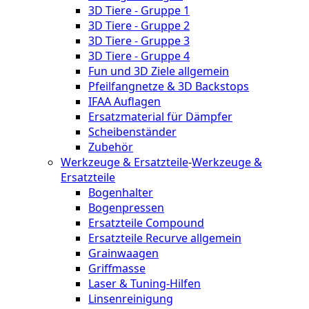
3D Tiere - Gruppe 1
3D Tiere - Gruppe 2
3D Tiere - Gruppe 3
3D Tiere - Gruppe 4
Fun und 3D Ziele allgemein
Pfeilfangnetze & 3D Backstops
IFAA Auflagen
Ersatzmaterial für Dämpfer
Scheibenständer
Zubehör
Werkzeuge & Ersatzteile
-
Werkzeuge &
Ersatzteile
Bogenhalter
Bogenpressen
Ersatzteile Compound
Ersatzteile Recurve allgemein
Grainwaagen
Griffmasse
Laser & Tuning-Hilfen
Linsenreinigung