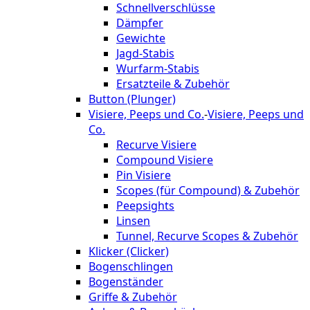
Schnellverschlüsse
Dämpfer
Gewichte
Jagd-Stabis
Wurfarm-Stabis
Ersatzteile & Zubehör
Button (Plunger)
Visiere, Peeps und Co.
-
Visiere, Peeps und
Co.
Recurve Visiere
Compound Visiere
Pin Visiere
Scopes (für Compound) & Zubehör
Peepsights
Linsen
Tunnel, Recurve Scopes & Zubehör
Klicker (Clicker)
Bogenschlingen
Bogenständer
Griffe & Zubehör