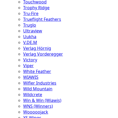
Touchwood
Trophy Ridge
Tru-Fire
Trueflight Feathers
Truglo
Ultraview
Uukha
V.DE.M
Verlag Hörnig
Verlag Vorderegger
Victory
Viper
White Feather
WIAWIS
Wifler Industries
Wild Mountain
Wildcrete
Win & Win (Wiawis)
WNS (Winners)
Wooooojack
XS Wings