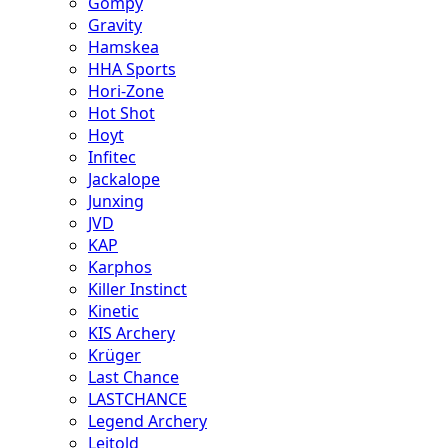
Gompy
Gravity
Hamskea
HHA Sports
Hori-Zone
Hot Shot
Hoyt
Infitec
Jackalope
Junxing
JVD
KAP
Karphos
Killer Instinct
Kinetic
KIS Archery
Krüger
Last Chance
LASTCHANCE
Legend Archery
Leitold