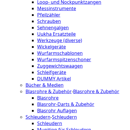
Loop- und Nockpunktzangen
Messinstrumente
Pfeilzähler
Schrauben
Sehnengalgen
Uukha Ersatzteile
Werkzeuge (diverse)
Wickelgeräte
Wurfarmschablonen
Wurfarmspitzenschoner
Zuggewichtswaagen
Schleifgeräte
DUMMY Artikel
Bücher & Medien
Blasrohre & Zubehör
-
Blasrohre & Zubehör
Blasrohre
Blasrohr-Darts & Zubehör
Blasrohr Auflagen
Schleudern
-
Schleudern
Schleudern
Munition für Schleudern