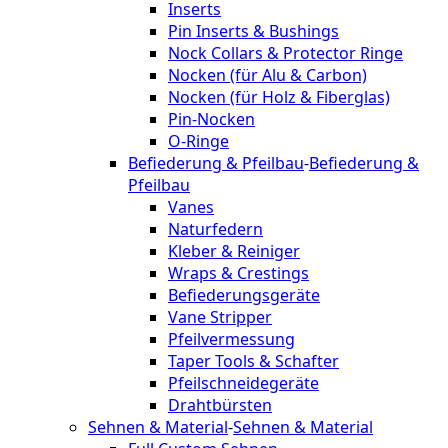
Inserts
Pin Inserts & Bushings
Nock Collars & Protector Ringe
Nocken (für Alu & Carbon)
Nocken (für Holz & Fiberglas)
Pin-Nocken
O-Ringe
Befiederung & Pfeilbau
-
Befiederung &
Pfeilbau
Vanes
Naturfedern
Kleber & Reiniger
Wraps & Crestings
Befiederungsgeräte
Vane Stripper
Pfeilvermessung
Taper Tools & Schafter
Pfeilschneidegeräte
Drahtbürsten
Sehnen & Material
-
Sehnen & Material