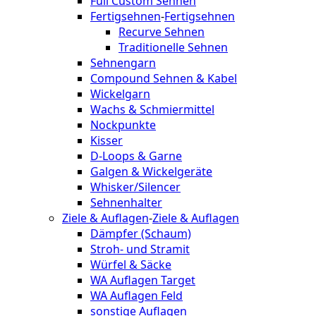
Full Custom Sehnen
Fertigsehnen
-
Fertigsehnen
Recurve Sehnen
Traditionelle Sehnen
Sehnengarn
Compound Sehnen & Kabel
Wickelgarn
Wachs & Schmiermittel
Nockpunkte
Kisser
D-Loops & Garne
Galgen & Wickelgeräte
Whisker/Silencer
Sehnenhalter
Ziele & Auflagen
-
Ziele & Auflagen
Dämpfer (Schaum)
Stroh- und Stramit
Würfel & Säcke
WA Auflagen Target
WA Auflagen Feld
sonstige Auflagen