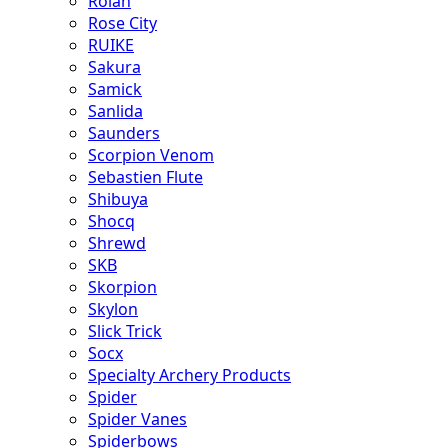
Rolan
Rose City
RUIKE
Sakura
Samick
Sanlida
Saunders
Scorpion Venom
Sebastien Flute
Shibuya
Shocq
Shrewd
SKB
Skorpion
Skylon
Slick Trick
Socx
Specialty Archery Products
Spider
Spider Vanes
Spiderbows