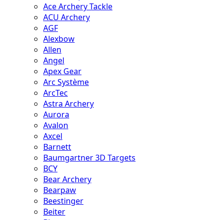
Ace Archery Tackle
ACU Archery
AGF
Alexbow
Allen
Angel
Apex Gear
Arc Système
ArcTec
Astra Archery
Aurora
Avalon
Axcel
Barnett
Baumgartner 3D Targets
BCY
Bear Archery
Bearpaw
Beestinger
Beiter