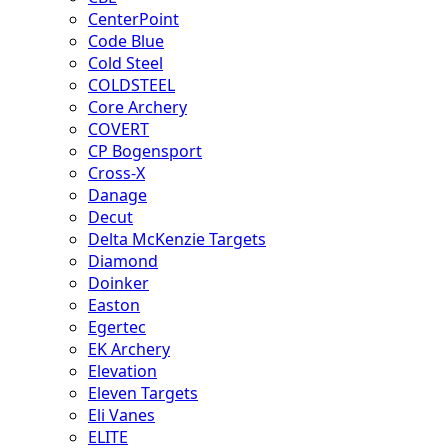
CenterPoint
Code Blue
Cold Steel
COLDSTEEL
Core Archery
COVERT
CP Bogensport
Cross-X
Danage
Decut
Delta McKenzie Targets
Diamond
Doinker
Easton
Egertec
EK Archery
Elevation
Eleven Targets
Eli Vanes
ELITE