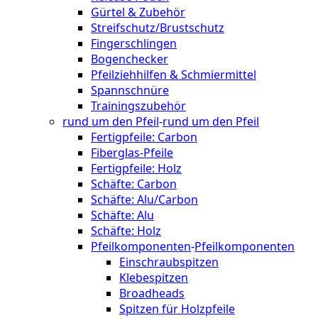
Gürtel & Zubehör
Streifschutz/Brustschutz
Fingerschlingen
Bogenchecker
Pfeilziehhilfen & Schmiermittel
Spannschnüre
Trainingszubehör
rund um den Pfeil
-
rund um den Pfeil
Fertigpfeile: Carbon
Fiberglas-Pfeile
Fertigpfeile: Holz
Schäfte: Carbon
Schäfte: Alu/Carbon
Schäfte: Alu
Schäfte: Holz
Pfeilkomponenten
-
Pfeilkomponenten
Einschraubspitzen
Klebespitzen
Broadheads
Spitzen für Holzpfeile