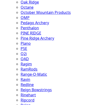
Oak Ridge
Octane
October Mountain Products
OMP
Pedago Archery
Penthalon
PINE RIDGE
Pine Ridge Archery
Plano
PSE
Q2i
QAD
Ragim
RamRods
Range-O-Matic
Ravin
Redline
Reign Bowstrings
Rinehart
Ripcord