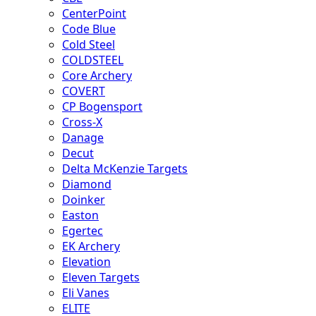
CenterPoint
Code Blue
Cold Steel
COLDSTEEL
Core Archery
COVERT
CP Bogensport
Cross-X
Danage
Decut
Delta McKenzie Targets
Diamond
Doinker
Easton
Egertec
EK Archery
Elevation
Eleven Targets
Eli Vanes
ELITE