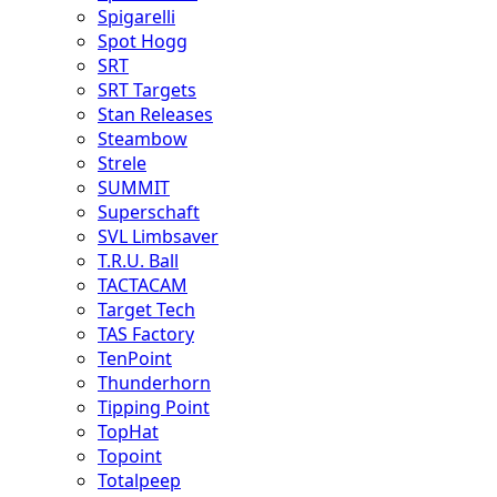
Spigarelli
Spot Hogg
SRT
SRT Targets
Stan Releases
Steambow
Strele
SUMMIT
Superschaft
SVL Limbsaver
T.R.U. Ball
TACTACAM
Target Tech
TAS Factory
TenPoint
Thunderhorn
Tipping Point
TopHat
Topoint
Totalpeep