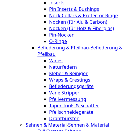
Inserts
Pin Inserts & Bushings
Nock Collars & Protector Ringe
Nocken (für Alu & Carbon)
Nocken (für Holz & Fiberglas)
Pin-Nocken
O-Ringe
Befiederung & Pfeilbau
-
Befiederung &
Pfeilbau
Vanes
Naturfedern
Kleber & Reiniger
Wraps & Crestings
Befiederungsgeräte
Vane Stripper
Pfeilvermessung
Taper Tools & Schafter
Pfeilschneidegeräte
Drahtbürsten
Sehnen & Material
-
Sehnen & Material