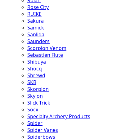
Rolan
Rose City
RUIKE
Sakura
Samick
Sanlida
Saunders
Scorpion Venom
Sebastien Flute
Shibuya
Shocq
Shrewd
SKB
Skorpion
Skylon
Slick Trick
Socx
Specialty Archery Products
Spider
Spider Vanes
Spiderbows