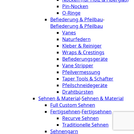
Pin-Nocken
O-Ringe
Befiederung & Pfeilbau
-
Befiederung & Pfeilbau
Vanes
Naturfedern
Kleber & Reiniger
Wraps & Crestings
Befiederungsgeräte
Vane Stripper
Pfeilvermessung
Taper Tools & Schafter
Pfeilschneidegeräte
Drahtbürsten
Sehnen & Material
-
Sehnen & Material
Full Custom Sehnen
Fertigsehnen
-
Fertigsehnen
Recurve Sehnen
Traditionelle Sehnen
Sehnengarn