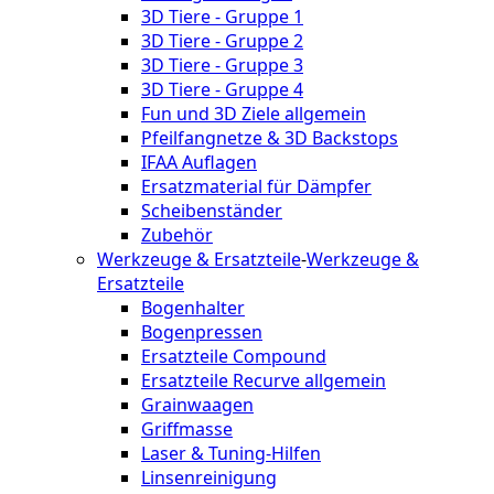
3D Tiere - Gruppe 1
3D Tiere - Gruppe 2
3D Tiere - Gruppe 3
3D Tiere - Gruppe 4
Fun und 3D Ziele allgemein
Pfeilfangnetze & 3D Backstops
IFAA Auflagen
Ersatzmaterial für Dämpfer
Scheibenständer
Zubehör
Werkzeuge & Ersatzteile
-
Werkzeuge &
Ersatzteile
Bogenhalter
Bogenpressen
Ersatzteile Compound
Ersatzteile Recurve allgemein
Grainwaagen
Griffmasse
Laser & Tuning-Hilfen
Linsenreinigung