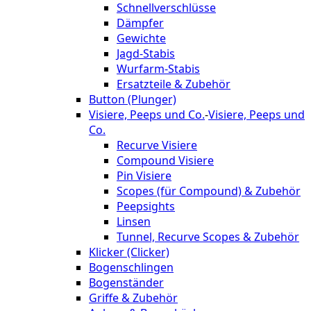
Schnellverschlüsse
Dämpfer
Gewichte
Jagd-Stabis
Wurfarm-Stabis
Ersatzteile & Zubehör
Button (Plunger)
Visiere, Peeps und Co.
-
Visiere, Peeps und
Co.
Recurve Visiere
Compound Visiere
Pin Visiere
Scopes (für Compound) & Zubehör
Peepsights
Linsen
Tunnel, Recurve Scopes & Zubehör
Klicker (Clicker)
Bogenschlingen
Bogenständer
Griffe & Zubehör