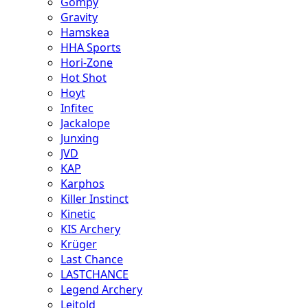
Gompy
Gravity
Hamskea
HHA Sports
Hori-Zone
Hot Shot
Hoyt
Infitec
Jackalope
Junxing
JVD
KAP
Karphos
Killer Instinct
Kinetic
KIS Archery
Krüger
Last Chance
LASTCHANCE
Legend Archery
Leitold