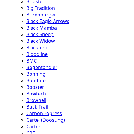
Bicaster
Big Tradition
Bitzenburger
Black Eagle Arrows
Black Mamba
Black Sheep
Black Widow
Blackbird
Bloodline
BMC
Bogentandler
Bohning
Bondhus
Booster
Bowtech
Brownell
Buck Trail
Carbon Express
Cartel (Doosung)
Carter
CBE