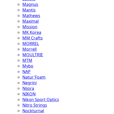
Magnus
Mantis
Mathews
Maximal
Mission
MK Korea
MM Crafts
MORREL
Morrell
MOULTRIE
MTM
Mybo
NAP
Natur'Foam
Negrini
Nijora
NIKON
Nikon Sport Optics
Nitro Strings
Nockturnal