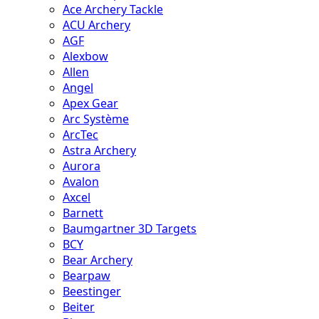
Ace Archery Tackle
ACU Archery
AGF
Alexbow
Allen
Angel
Apex Gear
Arc Système
ArcTec
Astra Archery
Aurora
Avalon
Axcel
Barnett
Baumgartner 3D Targets
BCY
Bear Archery
Bearpaw
Beestinger
Beiter