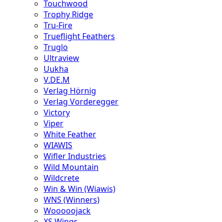
Touchwood
Trophy Ridge
Tru-Fire
Trueflight Feathers
Truglo
Ultraview
Uukha
V.DE.M
Verlag Hörnig
Verlag Vorderegger
Victory
Viper
White Feather
WIAWIS
Wifler Industries
Wild Mountain
Wildcrete
Win & Win (Wiawis)
WNS (Winners)
Wooooojack
XS Wings