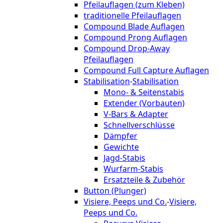
Pfeilauflagen (zum Kleben)
traditionelle Pfeilauflagen
Compound Blade Auflagen
Compound Prong Auflagen
Compound Drop-Away
Pfeilauflagen
Compound Full Capture Auflagen
Stabilisation
-
Stabilisation
Mono- & Seitenstabis
Extender (Vorbauten)
V-Bars & Adapter
Schnellverschlüsse
Dämpfer
Gewichte
Jagd-Stabis
Wurfarm-Stabis
Ersatzteile & Zubehör
Button (Plunger)
Visiere, Peeps und Co.
-
Visiere,
Peeps und Co.