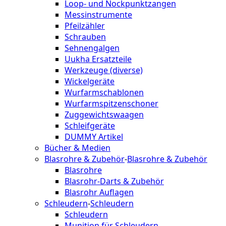
Loop- und Nockpunktzangen
Messinstrumente
Pfeilzähler
Schrauben
Sehnengalgen
Uukha Ersatzteile
Werkzeuge (diverse)
Wickelgeräte
Wurfarmschablonen
Wurfarmspitzenschoner
Zuggewichtswaagen
Schleifgeräte
DUMMY Artikel
Bücher & Medien
Blasrohre & Zubehör
-
Blasrohre & Zubehör
Blasrohre
Blasrohr-Darts & Zubehör
Blasrohr Auflagen
Schleudern
-
Schleudern
Schleudern
Munition für Schleudern