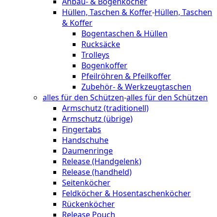
Anbau- & Bogenköcher
Hüllen, Taschen & Koffer
-
Hüllen, Taschen
& Koffer
Bogentaschen & Hüllen
Rucksäcke
Trolleys
Bogenkoffer
Pfeilröhren & Pfeilkoffer
Zubehör- & Werkzeugtaschen
alles für den Schützen
-
alles für den Schützen
Armschutz (traditionell)
Armschutz (übrige)
Fingertabs
Handschuhe
Daumenringe
Release (Handgelenk)
Release (handheld)
Seitenköcher
Feldköcher & Hosentaschenköcher
Rückenköcher
Release Pouch