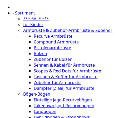
-
Sortiment
*** SALE ***
für Kinder
Armbrüste & Zubehör
-
Armbrüste & Zubehör
Recurve Armbrüste
Compound Armbrüste
Pistolenarmbrüste
Bolzen
Zubehör für Bolzen
Sehnen & Kabel für Armbrüste
Scopes & Red Dots für Armbrüste
Taschen & Koffer für Armbrüste
Zubehör für Armbrüste
Dämpfer (Ziele) für Armbrüste
Bögen
-
Bögen
Einteilige Jagd-Recurvebögen
Takedown Jagd-Recurvebögen
Langbögen
Hybridbögen & Strongbows