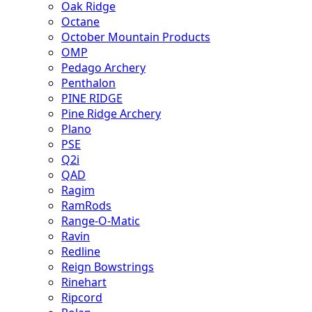
Oak Ridge
Octane
October Mountain Products
OMP
Pedago Archery
Penthalon
PINE RIDGE
Pine Ridge Archery
Plano
PSE
Q2i
QAD
Ragim
RamRods
Range-O-Matic
Ravin
Redline
Reign Bowstrings
Rinehart
Ripcord