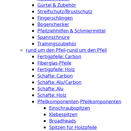
Gürtel & Zubehör
Streifschutz/Brustschutz
Fingerschlingen
Bogenchecker
Pfeilziehhilfen & Schmiermittel
Spannschnüre
Trainingszubehör
rund um den Pfeil
-
rund um den Pfeil
Fertigpfeile: Carbon
Fiberglas-Pfeile
Fertigpfeile: Holz
Schäfte: Carbon
Schäfte: Alu/Carbon
Schäfte: Alu
Schäfte: Holz
Pfeilkomponenten
-
Pfeilkomponenten
Einschraubspitzen
Klebespitzen
Broadheads
Spitzen für Holzpfeile