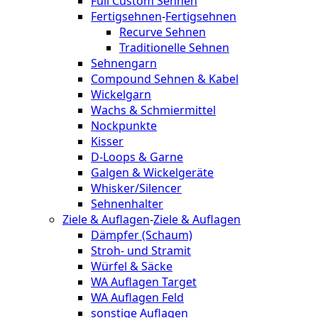
Full Custom Sehnen
Fertigsehnen
-
Fertigsehnen
Recurve Sehnen
Traditionelle Sehnen
Sehnengarn
Compound Sehnen & Kabel
Wickelgarn
Wachs & Schmiermittel
Nockpunkte
Kisser
D-Loops & Garne
Galgen & Wickelgeräte
Whisker/Silencer
Sehnenhalter
Ziele & Auflagen
-
Ziele & Auflagen
Dämpfer (Schaum)
Stroh- und Stramit
Würfel & Säcke
WA Auflagen Target
WA Auflagen Feld
sonstige Auflagen