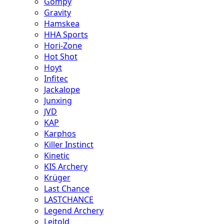
Gompy
Gravity
Hamskea
HHA Sports
Hori-Zone
Hot Shot
Hoyt
Infitec
Jackalope
Junxing
JVD
KAP
Karphos
Killer Instinct
Kinetic
KIS Archery
Krüger
Last Chance
LASTCHANCE
Legend Archery
Leitold