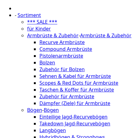
-
Sortiment
*** SALE ***
für Kinder
Armbrüste & Zubehör
-
Armbrüste & Zubehör
Recurve Armbrüste
Compound Armbrüste
Pistolenarmbrüste
Bolzen
Zubehör für Bolzen
Sehnen & Kabel für Armbrüste
Scopes & Red Dots für Armbrüste
Taschen & Koffer für Armbrüste
Zubehör für Armbrüste
Dämpfer (Ziele) für Armbrüste
Bögen
-
Bögen
Einteilige Jagd-Recurvebögen
Takedown Jagd-Recurvebögen
Langbögen
Hybridbögen & Strongbows