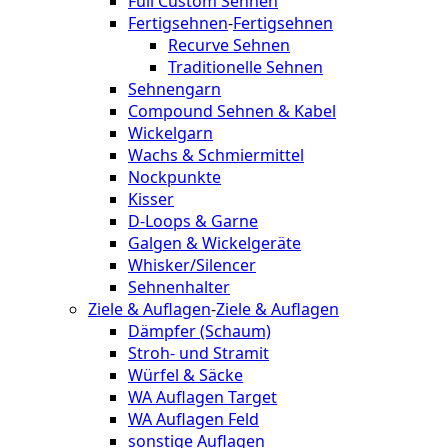
Full Custom Sehnen
Fertigsehnen
-
Fertigsehnen
Recurve Sehnen
Traditionelle Sehnen
Sehnengarn
Compound Sehnen & Kabel
Wickelgarn
Wachs & Schmiermittel
Nockpunkte
Kisser
D-Loops & Garne
Galgen & Wickelgeräte
Whisker/Silencer
Sehnenhalter
Ziele & Auflagen
-
Ziele & Auflagen
Dämpfer (Schaum)
Stroh- und Stramit
Würfel & Säcke
WA Auflagen Target
WA Auflagen Feld
sonstige Auflagen