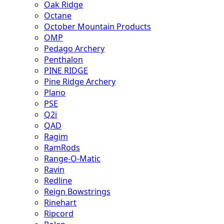
Oak Ridge
Octane
October Mountain Products
OMP
Pedago Archery
Penthalon
PINE RIDGE
Pine Ridge Archery
Plano
PSE
Q2i
QAD
Ragim
RamRods
Range-O-Matic
Ravin
Redline
Reign Bowstrings
Rinehart
Ripcord