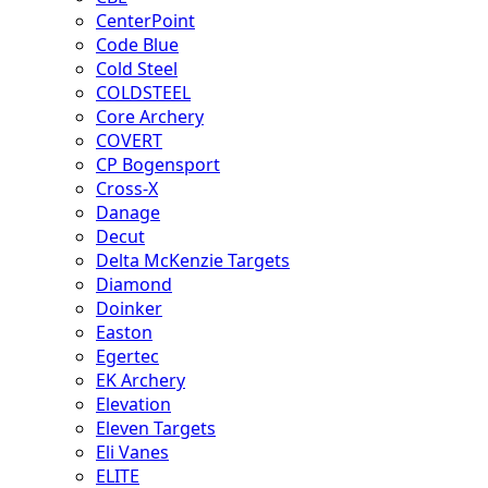
CenterPoint
Code Blue
Cold Steel
COLDSTEEL
Core Archery
COVERT
CP Bogensport
Cross-X
Danage
Decut
Delta McKenzie Targets
Diamond
Doinker
Easton
Egertec
EK Archery
Elevation
Eleven Targets
Eli Vanes
ELITE