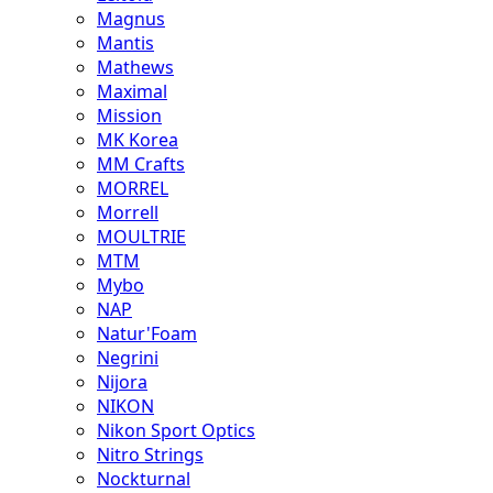
Magnus
Mantis
Mathews
Maximal
Mission
MK Korea
MM Crafts
MORREL
Morrell
MOULTRIE
MTM
Mybo
NAP
Natur'Foam
Negrini
Nijora
NIKON
Nikon Sport Optics
Nitro Strings
Nockturnal