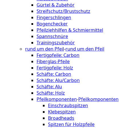
Gürtel & Zubehör
Streifschutz/Brustschutz
Fingerschlingen
Bogenchecker
Pfeilziehhilfen & Schmiermittel
Spannschnüre
Trainingszubehör
rund um den Pfeil
-
rund um den Pfeil
Fertigpfeile: Carbon
Fiberglas-Pfeile
Fertigpfeile: Holz
Schäfte: Carbon
Schäfte: Alu/Carbon
Schäfte: Alu
Schäfte: Holz
Pfeilkomponenten
-
Pfeilkomponenten
Einschraubspitzen
Klebespitzen
Broadheads
Spitzen für Holzpfeile