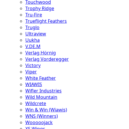
Touchwood
Trophy Ridge
Tru-Fire
Trueflight Feathers
Truglo
Ultraview
Uukha
V.DE.M
Verlag Hörnig
Verlag Vorderegger
Victory
Viper
White Feather
WIAWIS
Wifler Industries
Wild Mountain
Wildcrete
Win & Win (Wiawis)
WNS (Winners)
Wooooojack
XS Wings