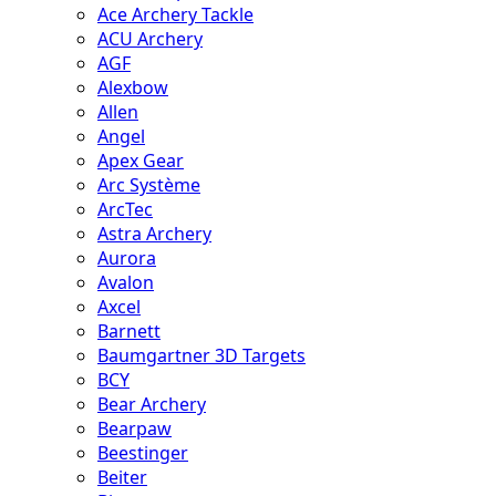
Ace Archery Tackle
ACU Archery
AGF
Alexbow
Allen
Angel
Apex Gear
Arc Système
ArcTec
Astra Archery
Aurora
Avalon
Axcel
Barnett
Baumgartner 3D Targets
BCY
Bear Archery
Bearpaw
Beestinger
Beiter