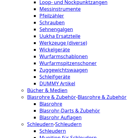
Loop- und Nockpunktzangen
Messinstrumente
Pfeilzähler
Schrauben
Sehnengalgen
Uukha Ersatzteile
Werkzeuge (diverse)
Wickelgeräte
Wurfarmschablonen
Wurfarmspitzenschoner
Zuggewichtswaagen
Schleifgeräte
DUMMY Artikel
Bücher & Medien
Blasrohre & Zubehör
-
Blasrohre & Zubehör
Blasrohre
Blasrohr-Darts & Zubehör
Blasrohr Auflagen
Schleudern
-
Schleudern
Schleudern
Munition für Schleudern