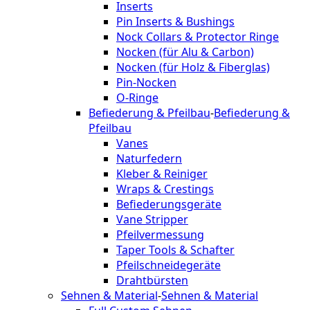
Inserts
Pin Inserts & Bushings
Nock Collars & Protector Ringe
Nocken (für Alu & Carbon)
Nocken (für Holz & Fiberglas)
Pin-Nocken
O-Ringe
Befiederung & Pfeilbau
-
Befiederung &
Pfeilbau
Vanes
Naturfedern
Kleber & Reiniger
Wraps & Crestings
Befiederungsgeräte
Vane Stripper
Pfeilvermessung
Taper Tools & Schafter
Pfeilschneidegeräte
Drahtbürsten
Sehnen & Material
-
Sehnen & Material