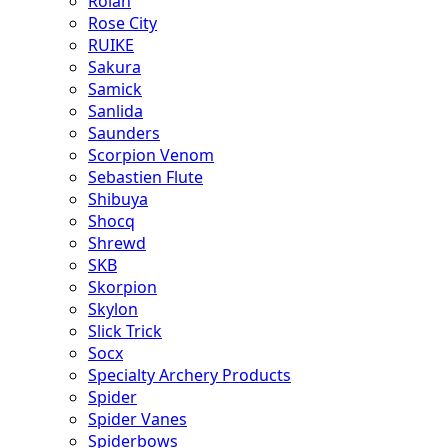
Rolan
Rose City
RUIKE
Sakura
Samick
Sanlida
Saunders
Scorpion Venom
Sebastien Flute
Shibuya
Shocq
Shrewd
SKB
Skorpion
Skylon
Slick Trick
Socx
Specialty Archery Products
Spider
Spider Vanes
Spiderbows