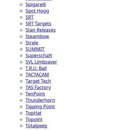
Spigarelli
Spot Hogg
SRT
SRT Targets
Stan Releases
Steambow
Strele
SUMMIT
Superschaft
SVL Limbsaver
T.R.U. Ball
TACTACAM
Target Tech
TAS Factory
TenPoint
Thunderhorn
Tipping Point
TopHat
Topoint
Totalpeep