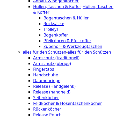
Anbau- & Bogenköcher
Hüllen, Taschen & Koffer
-
Hüllen, Taschen
& Koffer
Bogentaschen & Hüllen
Rucksäcke
Trolleys
Bogenkoffer
Pfeilröhren & Pfeilkoffer
Zubehör- & Werkzeugtaschen
alles für den Schützen
-
alles für den Schützen
Armschutz (traditionell)
Armschutz (übrige)
Fingertabs
Handschuhe
Daumenringe
Release (Handgelenk)
Release (handheld)
Seitenköcher
Feldköcher & Hosentaschenköcher
Rückenköcher
Release Pouch