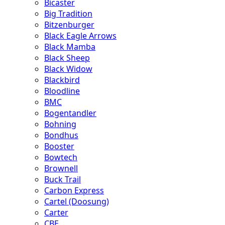
Bicaster
Big Tradition
Bitzenburger
Black Eagle Arrows
Black Mamba
Black Sheep
Black Widow
Blackbird
Bloodline
BMC
Bogentandler
Bohning
Bondhus
Booster
Bowtech
Brownell
Buck Trail
Carbon Express
Cartel (Doosung)
Carter
CBE