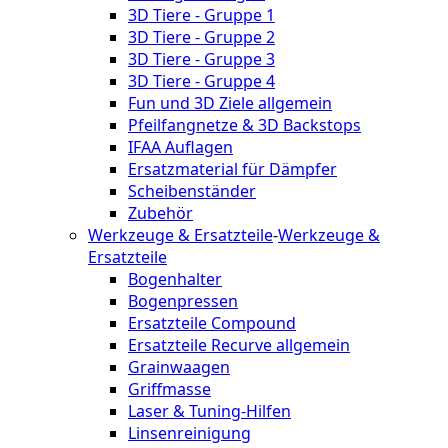
3D Tiere - Gruppe 1
3D Tiere - Gruppe 2
3D Tiere - Gruppe 3
3D Tiere - Gruppe 4
Fun und 3D Ziele allgemein
Pfeilfangnetze & 3D Backstops
IFAA Auflagen
Ersatzmaterial für Dämpfer
Scheibenständer
Zubehör
Werkzeuge & Ersatzteile
-
Werkzeuge &
Ersatzteile
Bogenhalter
Bogenpressen
Ersatzteile Compound
Ersatzteile Recurve allgemein
Grainwaagen
Griffmasse
Laser & Tuning-Hilfen
Linsenreinigung