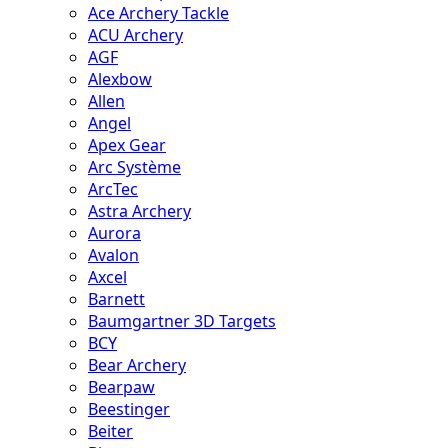
Ace Archery Tackle
ACU Archery
AGF
Alexbow
Allen
Angel
Apex Gear
Arc Système
ArcTec
Astra Archery
Aurora
Avalon
Axcel
Barnett
Baumgartner 3D Targets
BCY
Bear Archery
Bearpaw
Beestinger
Beiter