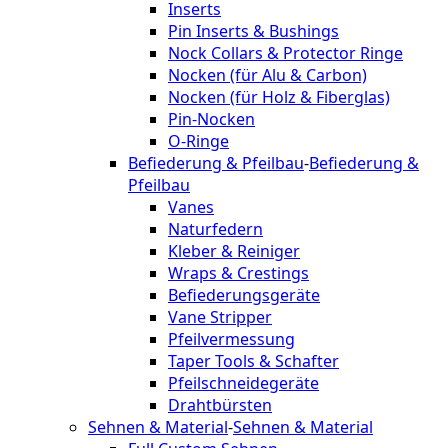
Inserts
Pin Inserts & Bushings
Nock Collars & Protector Ringe
Nocken (für Alu & Carbon)
Nocken (für Holz & Fiberglas)
Pin-Nocken
O-Ringe
Befiederung & Pfeilbau
-
Befiederung &
Pfeilbau
Vanes
Naturfedern
Kleber & Reiniger
Wraps & Crestings
Befiederungsgeräte
Vane Stripper
Pfeilvermessung
Taper Tools & Schafter
Pfeilschneidegeräte
Drahtbürsten
Sehnen & Material
-
Sehnen & Material