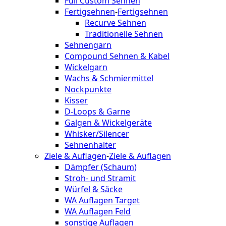
Full Custom Sehnen
Fertigsehnen
-
Fertigsehnen
Recurve Sehnen
Traditionelle Sehnen
Sehnengarn
Compound Sehnen & Kabel
Wickelgarn
Wachs & Schmiermittel
Nockpunkte
Kisser
D-Loops & Garne
Galgen & Wickelgeräte
Whisker/Silencer
Sehnenhalter
Ziele & Auflagen
-
Ziele & Auflagen
Dämpfer (Schaum)
Stroh- und Stramit
Würfel & Säcke
WA Auflagen Target
WA Auflagen Feld
sonstige Auflagen