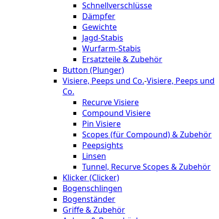
Schnellverschlüsse
Dämpfer
Gewichte
Jagd-Stabis
Wurfarm-Stabis
Ersatzteile & Zubehör
Button (Plunger)
Visiere, Peeps und Co.
-
Visiere, Peeps und
Co.
Recurve Visiere
Compound Visiere
Pin Visiere
Scopes (für Compound) & Zubehör
Peepsights
Linsen
Tunnel, Recurve Scopes & Zubehör
Klicker (Clicker)
Bogenschlingen
Bogenständer
Griffe & Zubehör