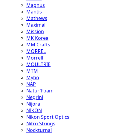
Magnus
Mantis
Mathews
Maximal
Mission
MK Korea
MM Crafts
MORREL
Morrell
MOULTRIE
MTM
Mybo
NAP
Natur'Foam
Negrini
Nijora
NIKON
Nikon Sport Optics
Nitro Strings
Nockturnal