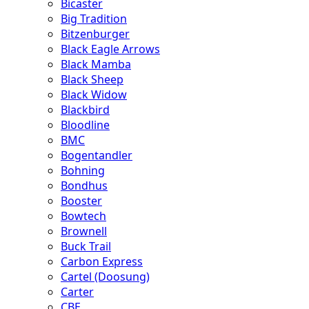
Bicaster
Big Tradition
Bitzenburger
Black Eagle Arrows
Black Mamba
Black Sheep
Black Widow
Blackbird
Bloodline
BMC
Bogentandler
Bohning
Bondhus
Booster
Bowtech
Brownell
Buck Trail
Carbon Express
Cartel (Doosung)
Carter
CBE