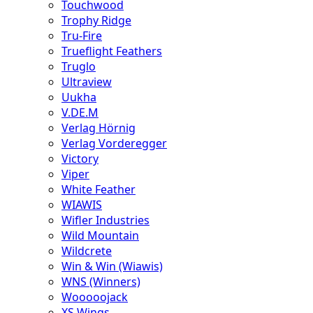
Touchwood
Trophy Ridge
Tru-Fire
Trueflight Feathers
Truglo
Ultraview
Uukha
V.DE.M
Verlag Hörnig
Verlag Vorderegger
Victory
Viper
White Feather
WIAWIS
Wifler Industries
Wild Mountain
Wildcrete
Win & Win (Wiawis)
WNS (Winners)
Wooooojack
XS Wings