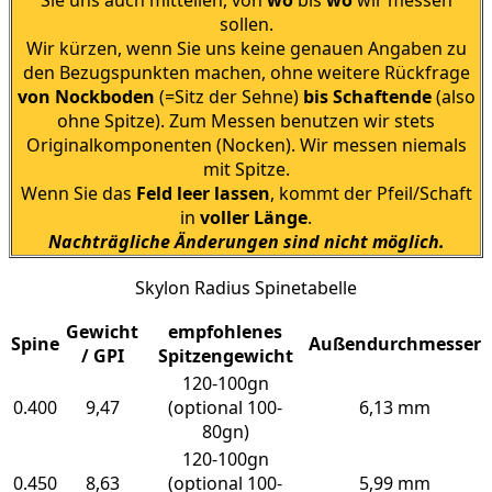
Sie uns auch mitteilen, von
wo
bis
wo
wir messen
sollen.
Wir kürzen, wenn Sie uns keine genauen Angaben zu
den Bezugspunkten machen, ohne weitere Rückfrage
von Nockboden
(=Sitz der Sehne)
bis Schaftende
(also
ohne Spitze). Zum Messen benutzen wir stets
Originalkomponenten (Nocken). Wir messen niemals
mit Spitze.
Wenn Sie das
Feld leer lassen
, kommt der Pfeil/Schaft
in
voller Länge
.
Nachträgliche Änderungen sind nicht möglich.
Skylon Radius Spinetabelle
Gewicht
empfohlenes
Spine
Außendurchmesser
/ GPI
Spitzengewicht
120-100gn
0.400
9,47
(optional 100-
6,13 mm
80gn)
120-100gn
0.450
8,63
(optional 100-
5,99 mm