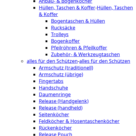
Anbau- & Bogenköcher
Hüllen, Taschen & Koffer
-
Hüllen, Taschen
& Koffer
Bogentaschen & Hüllen
Rucksäcke
Trolleys
Bogenkoffer
Pfeilröhren & Pfeilkoffer
Zubehör- & Werkzeugtaschen
alles für den Schützen
-
alles für den Schützen
Armschutz (traditionell)
Armschutz (übrige)
Fingertabs
Handschuhe
Daumenringe
Release (Handgelenk)
Release (handheld)
Seitenköcher
Feldköcher & Hosentaschenköcher
Rückenköcher
Release Pouch