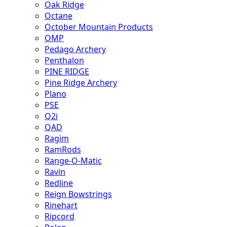
Oak Ridge
Octane
October Mountain Products
OMP
Pedago Archery
Penthalon
PINE RIDGE
Pine Ridge Archery
Plano
PSE
Q2i
QAD
Ragim
RamRods
Range-O-Matic
Ravin
Redline
Reign Bowstrings
Rinehart
Ripcord