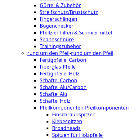
Gürtel & Zubehör
Streifschutz/Brustschutz
Fingerschlingen
Bogenchecker
Pfeilziehhilfen & Schmiermittel
Spannschnüre
Trainingszubehör
rund um den Pfeil
-
rund um den Pfeil
Fertigpfeile: Carbon
Fiberglas-Pfeile
Fertigpfeile: Holz
Schäfte: Carbon
Schäfte: Alu/Carbon
Schäfte: Alu
Schäfte: Holz
Pfeilkomponenten
-
Pfeilkomponenten
Einschraubspitzen
Klebespitzen
Broadheads
Spitzen für Holzpfeile