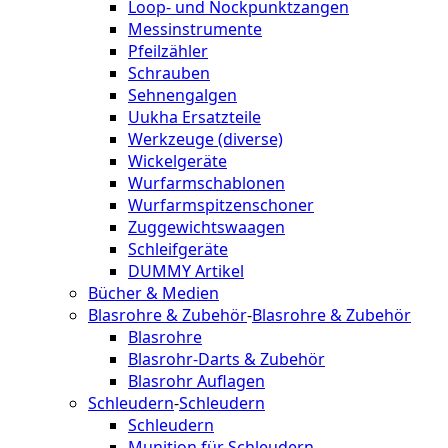
Loop- und Nockpunktzangen
Messinstrumente
Pfeilzähler
Schrauben
Sehnengalgen
Uukha Ersatzteile
Werkzeuge (diverse)
Wickelgeräte
Wurfarmschablonen
Wurfarmspitzenschoner
Zuggewichtswaagen
Schleifgeräte
DUMMY Artikel
Bücher & Medien
Blasrohre & Zubehör
-
Blasrohre & Zubehör
Blasrohre
Blasrohr-Darts & Zubehör
Blasrohr Auflagen
Schleudern
-
Schleudern
Schleudern
Munition für Schleudern