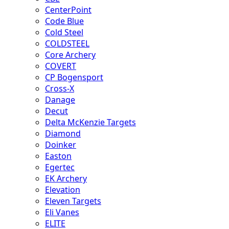
CenterPoint
Code Blue
Cold Steel
COLDSTEEL
Core Archery
COVERT
CP Bogensport
Cross-X
Danage
Decut
Delta McKenzie Targets
Diamond
Doinker
Easton
Egertec
EK Archery
Elevation
Eleven Targets
Eli Vanes
ELITE