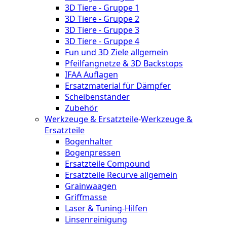
3D Tiere - Gruppe 1
3D Tiere - Gruppe 2
3D Tiere - Gruppe 3
3D Tiere - Gruppe 4
Fun und 3D Ziele allgemein
Pfeilfangnetze & 3D Backstops
IFAA Auflagen
Ersatzmaterial für Dämpfer
Scheibenständer
Zubehör
Werkzeuge & Ersatzteile
-
Werkzeuge &
Ersatzteile
Bogenhalter
Bogenpressen
Ersatzteile Compound
Ersatzteile Recurve allgemein
Grainwaagen
Griffmasse
Laser & Tuning-Hilfen
Linsenreinigung