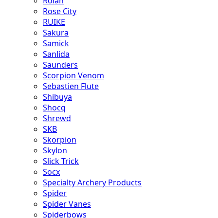
Rolan
Rose City
RUIKE
Sakura
Samick
Sanlida
Saunders
Scorpion Venom
Sebastien Flute
Shibuya
Shocq
Shrewd
SKB
Skorpion
Skylon
Slick Trick
Socx
Specialty Archery Products
Spider
Spider Vanes
Spiderbows