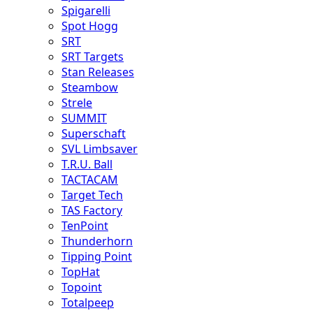
Spigarelli
Spot Hogg
SRT
SRT Targets
Stan Releases
Steambow
Strele
SUMMIT
Superschaft
SVL Limbsaver
T.R.U. Ball
TACTACAM
Target Tech
TAS Factory
TenPoint
Thunderhorn
Tipping Point
TopHat
Topoint
Totalpeep