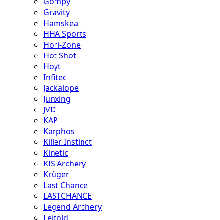
Gompy
Gravity
Hamskea
HHA Sports
Hori-Zone
Hot Shot
Hoyt
Infitec
Jackalope
Junxing
JVD
KAP
Karphos
Killer Instinct
Kinetic
KIS Archery
Krüger
Last Chance
LASTCHANCE
Legend Archery
Leitold