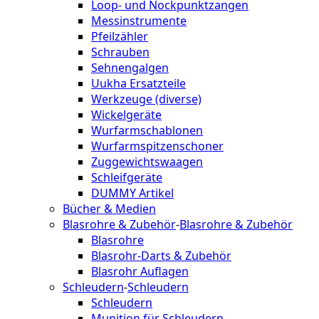
Loop- und Nockpunktzangen
Messinstrumente
Pfeilzähler
Schrauben
Sehnengalgen
Uukha Ersatzteile
Werkzeuge (diverse)
Wickelgeräte
Wurfarmschablonen
Wurfarmspitzenschoner
Zuggewichtswaagen
Schleifgeräte
DUMMY Artikel
Bücher & Medien
Blasrohre & Zubehör
-
Blasrohre & Zubehör
Blasrohre
Blasrohr-Darts & Zubehör
Blasrohr Auflagen
Schleudern
-
Schleudern
Schleudern
Munition für Schleudern