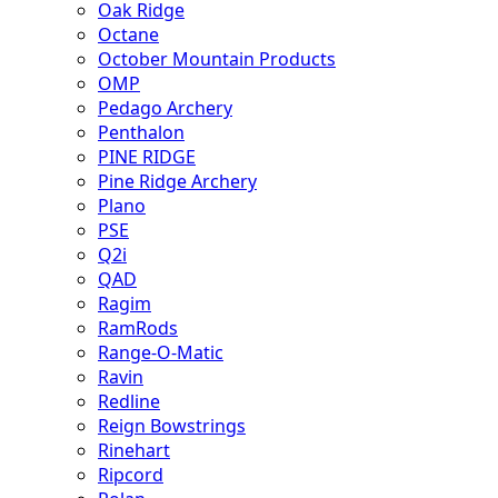
Oak Ridge
Octane
October Mountain Products
OMP
Pedago Archery
Penthalon
PINE RIDGE
Pine Ridge Archery
Plano
PSE
Q2i
QAD
Ragim
RamRods
Range-O-Matic
Ravin
Redline
Reign Bowstrings
Rinehart
Ripcord