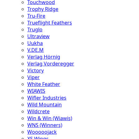
Touchwood
Trophy Ridge
Tru-Fire
Trueflight Feathers
Truglo
Ultraview
Uukha
V.DE.M
Verlag Hörnig
Verlag Vorderegger
Victory
Viper
White Feather
WIAWIS
Wifler Industries
Wild Mountain
Wildcrete
Win & Win (Wiawis)
WNS (Winners)
Wooooojack
XS Wings