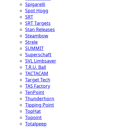
Spigarelli
Spot Hogg
SRT
SRT Targets
Stan Releases
Steambow
Strele
SUMMIT
Superschaft
SVL Limbsaver
T.R.U. Ball
TACTACAM
Target Tech
TAS Factory
TenPoint
Thunderhorn
Tipping Point
TopHat
Topoint
Totalpeep