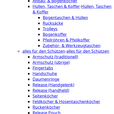
Anbau- & Bogenköcher
Hüllen, Taschen & Koffer
-
Hüllen, Taschen
& Koffer
Bogentaschen & Hüllen
Rucksäcke
Trolleys
Bogenkoffer
Pfeilröhren & Pfeilkoffer
Zubehör- & Werkzeugtaschen
alles für den Schützen
-
alles für den Schützen
Armschutz (traditionell)
Armschutz (übrige)
Fingertabs
Handschuhe
Daumenringe
Release (Handgelenk)
Release (handheld)
Seitenköcher
Feldköcher & Hosentaschenköcher
Rückenköcher
Release Pouch