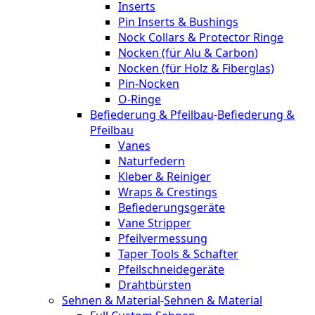
Inserts
Pin Inserts & Bushings
Nock Collars & Protector Ringe
Nocken (für Alu & Carbon)
Nocken (für Holz & Fiberglas)
Pin-Nocken
O-Ringe
Befiederung & Pfeilbau
-
Befiederung &
Pfeilbau
Vanes
Naturfedern
Kleber & Reiniger
Wraps & Crestings
Befiederungsgeräte
Vane Stripper
Pfeilvermessung
Taper Tools & Schafter
Pfeilschneidegeräte
Drahtbürsten
Sehnen & Material
-
Sehnen & Material