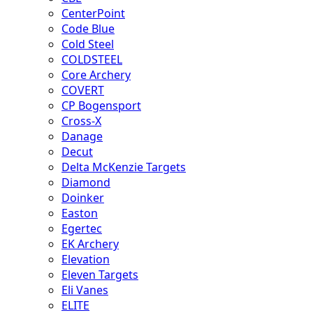
CenterPoint
Code Blue
Cold Steel
COLDSTEEL
Core Archery
COVERT
CP Bogensport
Cross-X
Danage
Decut
Delta McKenzie Targets
Diamond
Doinker
Easton
Egertec
EK Archery
Elevation
Eleven Targets
Eli Vanes
ELITE