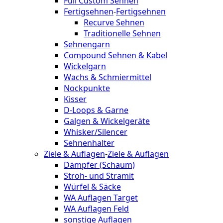
Full Custom Sehnen
Fertigsehnen
-
Fertigsehnen
Recurve Sehnen
Traditionelle Sehnen
Sehnengarn
Compound Sehnen & Kabel
Wickelgarn
Wachs & Schmiermittel
Nockpunkte
Kisser
D-Loops & Garne
Galgen & Wickelgeräte
Whisker/Silencer
Sehnenhalter
Ziele & Auflagen
-
Ziele & Auflagen
Dämpfer (Schaum)
Stroh- und Stramit
Würfel & Säcke
WA Auflagen Target
WA Auflagen Feld
sonstige Auflagen