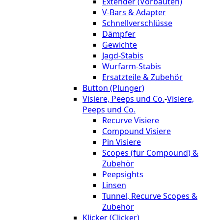
Extender (Vorbauten)
V-Bars & Adapter
Schnellverschlüsse
Dämpfer
Gewichte
Jagd-Stabis
Wurfarm-Stabis
Ersatzteile & Zubehör
Button (Plunger)
Visiere, Peeps und Co.
-
Visiere,
Peeps und Co.
Recurve Visiere
Compound Visiere
Pin Visiere
Scopes (für Compound) &
Zubehör
Peepsights
Linsen
Tunnel, Recurve Scopes &
Zubehör
Klicker (Clicker)