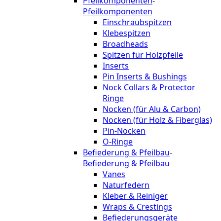
Pfeilkomponenten
-
Pfeilkomponenten
Einschraubspitzen
Klebespitzen
Broadheads
Spitzen für Holzpfeile
Inserts
Pin Inserts & Bushings
Nock Collars & Protector
Ringe
Nocken (für Alu & Carbon)
Nocken (für Holz & Fiberglas)
Pin-Nocken
O-Ringe
Befiederung & Pfeilbau
-
Befiederung & Pfeilbau
Vanes
Naturfedern
Kleber & Reiniger
Wraps & Crestings
Befiederungsgeräte