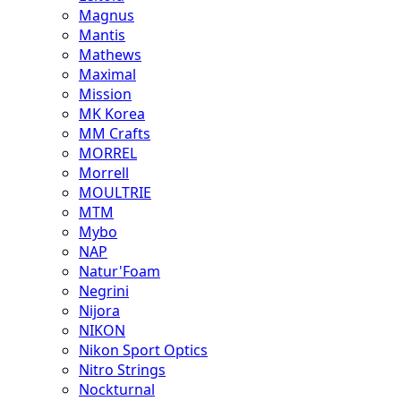
Magnus
Mantis
Mathews
Maximal
Mission
MK Korea
MM Crafts
MORREL
Morrell
MOULTRIE
MTM
Mybo
NAP
Natur'Foam
Negrini
Nijora
NIKON
Nikon Sport Optics
Nitro Strings
Nockturnal