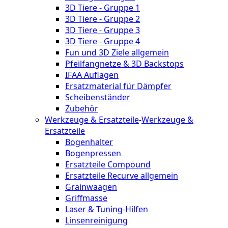
3D Tiere - Gruppe 1
3D Tiere - Gruppe 2
3D Tiere - Gruppe 3
3D Tiere - Gruppe 4
Fun und 3D Ziele allgemein
Pfeilfangnetze & 3D Backstops
IFAA Auflagen
Ersatzmaterial für Dämpfer
Scheibenständer
Zubehör
Werkzeuge & Ersatzteile
-
Werkzeuge &
Ersatzteile
Bogenhalter
Bogenpressen
Ersatzteile Compound
Ersatzteile Recurve allgemein
Grainwaagen
Griffmasse
Laser & Tuning-Hilfen
Linsenreinigung