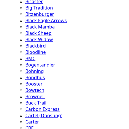
Bicaster
Big Tradition
Bitzenburger
Black Eagle Arrows
Black Mamba
Black Sheep
Black Widow
Blackbird
Bloodline
BMC
Bogentandler
Bohning
Bondhus
Booster
Bowtech
Brownell
Buck Trail
Carbon Express
Cartel (Doosung)
Carter
CBE