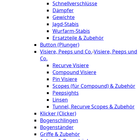
Schnellverschlüsse
Dämpfer
Gewichte
Jagd-Stabis
Wurfarm-Stabis
Ersatzteile & Zubehör
Button (Plunger)
Visiere, Peeps und Co.
-
Visiere, Peeps und
Co.
Recurve Visiere
Compound Visiere
Pin Visiere
Scopes (für Compound) & Zubehör
Peepsights
Linsen
Tunnel, Recurve Scopes & Zubehör
Klicker (Clicker)
Bogenschlingen
Bogenständer
Griffe & Zubehör