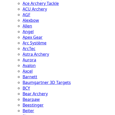
Ace Archery Tackle
ACU Archery
AGF
Alexbow
Allen
Angel
Apex Gear
Arc Système
ArcTec
Astra Archery
Aurora
Avalon
Axcel
Barnett
Baumgartner 3D Targets
BCY
Bear Archery
Bearpaw
Beestinger
Beiter