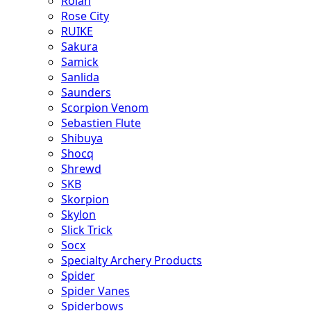
Rolan
Rose City
RUIKE
Sakura
Samick
Sanlida
Saunders
Scorpion Venom
Sebastien Flute
Shibuya
Shocq
Shrewd
SKB
Skorpion
Skylon
Slick Trick
Socx
Specialty Archery Products
Spider
Spider Vanes
Spiderbows