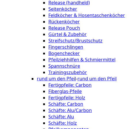
Release (handheld)
Seitenköcher
Feldköcher & Hosentaschenköcher
Rückenköcher
Release Pouch
Gürtel & Zubehör
Streifschutz/Brustschutz
Fingerschlingen
Bogenchecker
Pfeilziehhilfen & Schmiermittel
Spannschnüre
Trainingszubehör
rund um den Pfeil
-
rund um den Pfeil
Fertigpfeile: Carbon
Fiberglas-Pfeile
Fertigpfeile: Holz
Schäfte: Carbon
Schäfte: Alu/Carbon
Schäfte: Alu
Schäfte: Holz