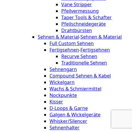
Vane Stripper
Pfeilvermessung
Taper Tools & Schafter
Pfeilschneidegeräte
Drahtbürsten
Sehnen & Material
-
Sehnen & Material
Full Custom Sehnen
Fertigsehnen
-
Fertigsehnen
Recurve Sehnen
Traditionelle Sehnen
Sehnengarn
Compound Sehnen & Kabel
Wickelgarn
Wachs & Schmiermittel
Nockpunkte
Kisser
D-Loops & Garne
Galgen & Wickelgeräte
Whisker/Silencer
Sehnenhalter