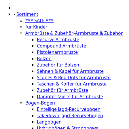
-
Sortiment
*** SALE ***
für Kinder
Armbrüste & Zubehör
-
Armbrüste & Zubehör
Recurve Armbrüste
Compound Armbrüste
Pistolenarmbrüste
Bolzen
Zubehör für Bolzen
Sehnen & Kabel für Armbrüste
Scopes & Red Dots für Armbrüste
Taschen & Koffer für Armbrüste
Zubehör für Armbrüste
Dämpfer (Ziele) für Armbrüste
Bögen
-
Bögen
Einteilige Jagd-Recurvebögen
Takedown Jagd-Recurvebögen
Langbögen
Hybridbögen & Strongbows