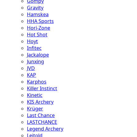
Gompy
Gravity
Hamskea
HHA Sports
Hori-Zone
Hot Shot
Hoyt
Infitec
Jackalope
Junxing
JVD
KAP
Karphos
Killer Instinct
Kinetic
KIS Archery
Krüger
Last Chance
LASTCHANCE
Legend Archery
Leitold