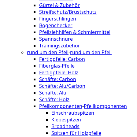
Gürtel & Zubehör
Streifschutz/Brustschutz
Fingerschlingen
Bogenchecker
Pfeilziehhilfen & Schmiermittel
Spannschnüre
Trainingszubehör
rund um den Pfeil
-
rund um den Pfeil
Fertigpfeile: Carbon
Fiberglas-Pfeile
Fertigpfeile: Holz
Schäfte: Carbon
Schäfte: Alu/Carbon
Schäfte: Alu
Schäfte: Holz
Pfeilkomponenten
-
Pfeilkomponenten
Einschraubspitzen
Klebespitzen
Broadheads
Spitzen für Holzpfeile