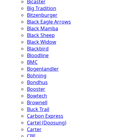
Bicaster
Big Tradition
Bitzenburger
Black Eagle Arrows
Black Mamba
Black Sheep
Black Widow
Blackbird
Bloodline
BMC
Bogentandler
Bohning
Bondhus
Booster
Bowtech
Brownell
Buck Trail
Carbon Express
Cartel (Doosung)
Carter
CBE