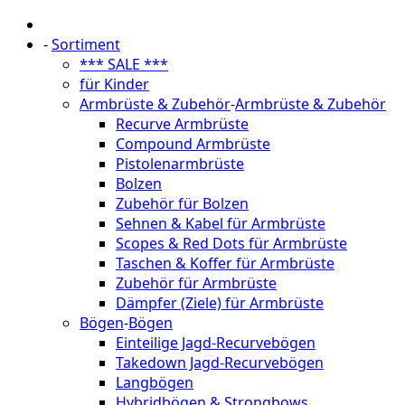
-
Sortiment
*** SALE ***
für Kinder
Armbrüste & Zubehör
-
Armbrüste & Zubehör
Recurve Armbrüste
Compound Armbrüste
Pistolenarmbrüste
Bolzen
Zubehör für Bolzen
Sehnen & Kabel für Armbrüste
Scopes & Red Dots für Armbrüste
Taschen & Koffer für Armbrüste
Zubehör für Armbrüste
Dämpfer (Ziele) für Armbrüste
Bögen
-
Bögen
Einteilige Jagd-Recurvebögen
Takedown Jagd-Recurvebögen
Langbögen
Hybridbögen & Strongbows