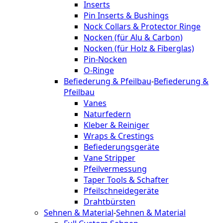
Inserts
Pin Inserts & Bushings
Nock Collars & Protector Ringe
Nocken (für Alu & Carbon)
Nocken (für Holz & Fiberglas)
Pin-Nocken
O-Ringe
Befiederung & Pfeilbau
-
Befiederung &
Pfeilbau
Vanes
Naturfedern
Kleber & Reiniger
Wraps & Crestings
Befiederungsgeräte
Vane Stripper
Pfeilvermessung
Taper Tools & Schafter
Pfeilschneidegeräte
Drahtbürsten
Sehnen & Material
-
Sehnen & Material