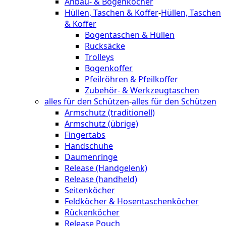
Anbau- & Bogenköcher
Hüllen, Taschen & Koffer
-
Hüllen, Taschen
& Koffer
Bogentaschen & Hüllen
Rucksäcke
Trolleys
Bogenkoffer
Pfeilröhren & Pfeilkoffer
Zubehör- & Werkzeugtaschen
alles für den Schützen
-
alles für den Schützen
Armschutz (traditionell)
Armschutz (übrige)
Fingertabs
Handschuhe
Daumenringe
Release (Handgelenk)
Release (handheld)
Seitenköcher
Feldköcher & Hosentaschenköcher
Rückenköcher
Release Pouch