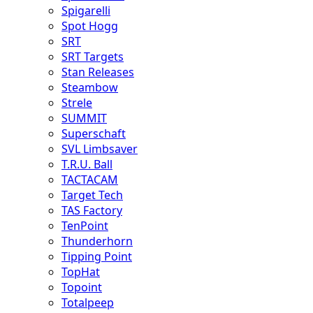
Spigarelli
Spot Hogg
SRT
SRT Targets
Stan Releases
Steambow
Strele
SUMMIT
Superschaft
SVL Limbsaver
T.R.U. Ball
TACTACAM
Target Tech
TAS Factory
TenPoint
Thunderhorn
Tipping Point
TopHat
Topoint
Totalpeep