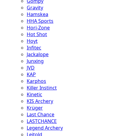
Gompy
Gravity
Hamskea
HHA Sports
Hori-Zone
Hot Shot
Hoyt
Infitec
Jackalope
Junxing
JVD
KAP
Karphos
Killer Instinct
Kinetic
KIS Archery
Krüger
Last Chance
LASTCHANCE
Legend Archery
Leitold