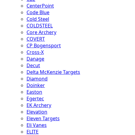
CenterPoint
Code Blue
Cold Steel
COLDSTEEL
Core Archery
COVERT
CP Bogensport
Cross-X
Danage
Decut
Delta McKenzie Targets
Diamond
Doinker
Easton
Egertec
EK Archery
Elevation
Eleven Targets
Eli Vanes
ELITE