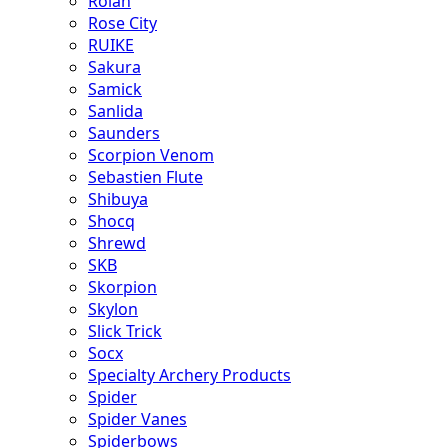
Rolan
Rose City
RUIKE
Sakura
Samick
Sanlida
Saunders
Scorpion Venom
Sebastien Flute
Shibuya
Shocq
Shrewd
SKB
Skorpion
Skylon
Slick Trick
Socx
Specialty Archery Products
Spider
Spider Vanes
Spiderbows