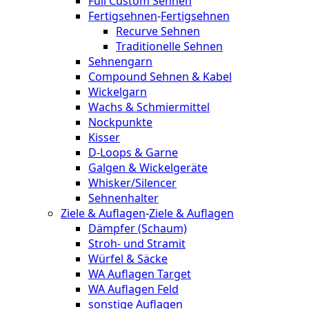
Full Custom Sehnen
Fertigsehnen
-
Fertigsehnen
Recurve Sehnen
Traditionelle Sehnen
Sehnengarn
Compound Sehnen & Kabel
Wickelgarn
Wachs & Schmiermittel
Nockpunkte
Kisser
D-Loops & Garne
Galgen & Wickelgeräte
Whisker/Silencer
Sehnenhalter
Ziele & Auflagen
-
Ziele & Auflagen
Dämpfer (Schaum)
Stroh- und Stramit
Würfel & Säcke
WA Auflagen Target
WA Auflagen Feld
sonstige Auflagen