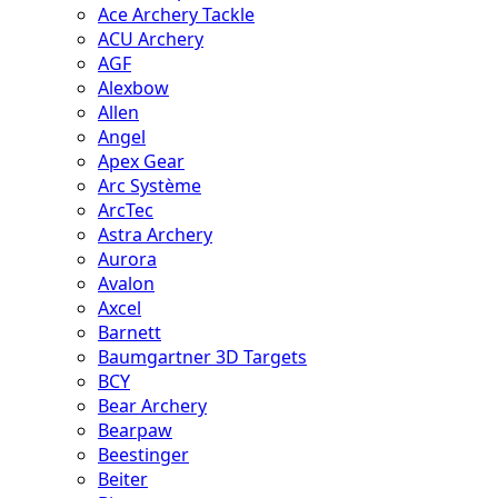
Ace Archery Tackle
ACU Archery
AGF
Alexbow
Allen
Angel
Apex Gear
Arc Système
ArcTec
Astra Archery
Aurora
Avalon
Axcel
Barnett
Baumgartner 3D Targets
BCY
Bear Archery
Bearpaw
Beestinger
Beiter