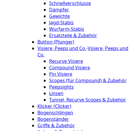
Schnellverschlüsse
Dämpfer
Gewichte
Jagd-Stabis
Wurfarm-Stabis
Ersatzteile & Zubehör
Button (Plunger)
Visiere, Peeps und Co.
-
Visiere, Peeps und
Co.
Recurve Visiere
Compound Visiere
Pin Visiere
Scopes (für Compound) & Zubehör
Peepsights
Linsen
Tunnel, Recurve Scopes & Zubehör
Klicker (Clicker)
Bogenschlingen
Bogenständer
Griffe & Zubehör