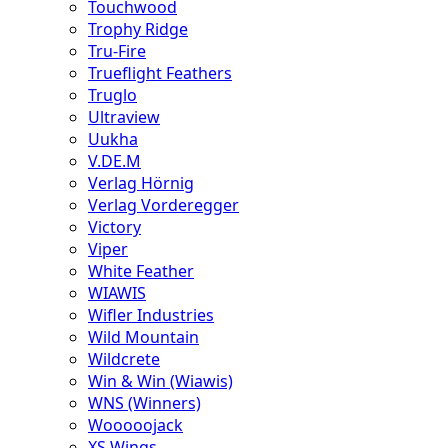
Touchwood
Trophy Ridge
Tru-Fire
Trueflight Feathers
Truglo
Ultraview
Uukha
V.DE.M
Verlag Hörnig
Verlag Vorderegger
Victory
Viper
White Feather
WIAWIS
Wifler Industries
Wild Mountain
Wildcrete
Win & Win (Wiawis)
WNS (Winners)
Wooooojack
XS Wings