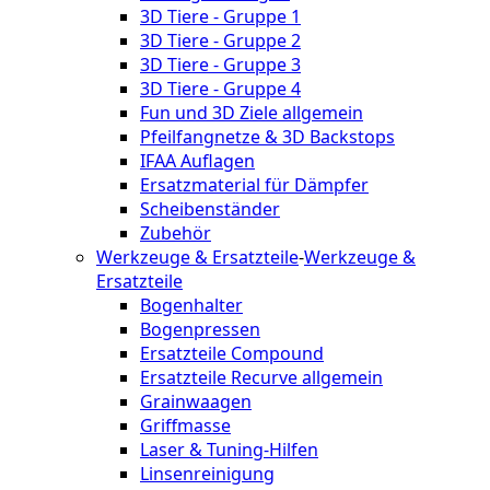
3D Tiere - Gruppe 1
3D Tiere - Gruppe 2
3D Tiere - Gruppe 3
3D Tiere - Gruppe 4
Fun und 3D Ziele allgemein
Pfeilfangnetze & 3D Backstops
IFAA Auflagen
Ersatzmaterial für Dämpfer
Scheibenständer
Zubehör
Werkzeuge & Ersatzteile
-
Werkzeuge &
Ersatzteile
Bogenhalter
Bogenpressen
Ersatzteile Compound
Ersatzteile Recurve allgemein
Grainwaagen
Griffmasse
Laser & Tuning-Hilfen
Linsenreinigung