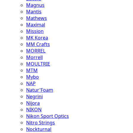
Magnus
Mantis
Mathews
Maximal
Mission
MK Korea
MM Crafts
MORREL
Morrell
MOULTRIE
MTM
Mybo
NAP
Natur'Foam
Negrini
Nijora
NIKON
Nikon Sport Optics
Nitro Strings
Nockturnal