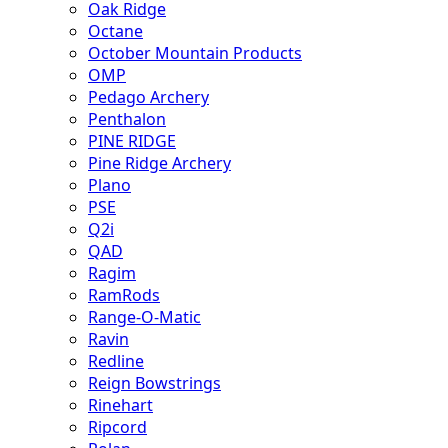
Oak Ridge
Octane
October Mountain Products
OMP
Pedago Archery
Penthalon
PINE RIDGE
Pine Ridge Archery
Plano
PSE
Q2i
QAD
Ragim
RamRods
Range-O-Matic
Ravin
Redline
Reign Bowstrings
Rinehart
Ripcord