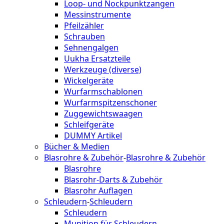
Loop- und Nockpunktzangen
Messinstrumente
Pfeilzähler
Schrauben
Sehnengalgen
Uukha Ersatzteile
Werkzeuge (diverse)
Wickelgeräte
Wurfarmschablonen
Wurfarmspitzenschoner
Zuggewichtswaagen
Schleifgeräte
DUMMY Artikel
Bücher & Medien
Blasrohre & Zubehör
-
Blasrohre & Zubehör
Blasrohre
Blasrohr-Darts & Zubehör
Blasrohr Auflagen
Schleudern
-
Schleudern
Schleudern
Munition für Schleudern