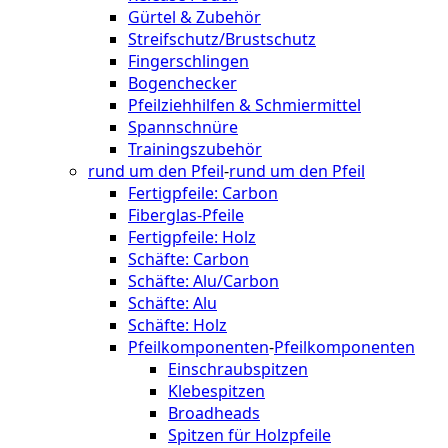
Gürtel & Zubehör
Streifschutz/Brustschutz
Fingerschlingen
Bogenchecker
Pfeilziehhilfen & Schmiermittel
Spannschnüre
Trainingszubehör
rund um den Pfeil
-
rund um den Pfeil
Fertigpfeile: Carbon
Fiberglas-Pfeile
Fertigpfeile: Holz
Schäfte: Carbon
Schäfte: Alu/Carbon
Schäfte: Alu
Schäfte: Holz
Pfeilkomponenten
-
Pfeilkomponenten
Einschraubspitzen
Klebespitzen
Broadheads
Spitzen für Holzpfeile