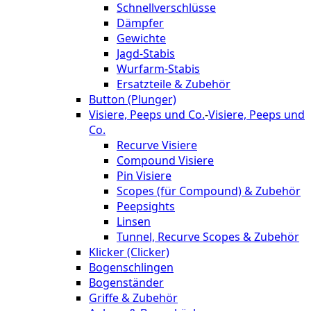
Schnellverschlüsse
Dämpfer
Gewichte
Jagd-Stabis
Wurfarm-Stabis
Ersatzteile & Zubehör
Button (Plunger)
Visiere, Peeps und Co.
-
Visiere, Peeps und
Co.
Recurve Visiere
Compound Visiere
Pin Visiere
Scopes (für Compound) & Zubehör
Peepsights
Linsen
Tunnel, Recurve Scopes & Zubehör
Klicker (Clicker)
Bogenschlingen
Bogenständer
Griffe & Zubehör