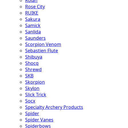
Rolan
Rose City
RUIKE
Sakura
Samick
Sanlida
Saunders
Scorpion Venom
Sebastien Flute
Shibuya
Shocq
Shrewd
SKB
Skorpion
Skylon
Slick Trick
Socx
Specialty Archery Products
Spider
Spider Vanes
Spiderbows