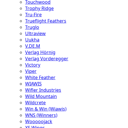
Touchwood
Trophy Ridge
Tru-Fire
Trueflight Feathers
Truglo
Ultraview
Uukha
V.DE.M
Verlag Hörnig
Verlag Vorderegger
Victory
Viper
White Feather
WIAWIS
Wifler Industries
Wild Mountain
Wildcrete
Win & Win (Wiawis)
WNS (Winners)
Wooooojack
XS Wings