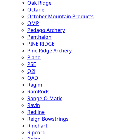
Oak Ridge
Octane
October Mountain Products
OMP
Pedago Archery
Penthalon
PINE RIDGE
Pine Ridge Archery
Plano
PSE
Q2i
QAD
Ragim
RamRods
Range-O-Matic
Ravin
Redline
Reign Bowstrings
Rinehart
Ripcord