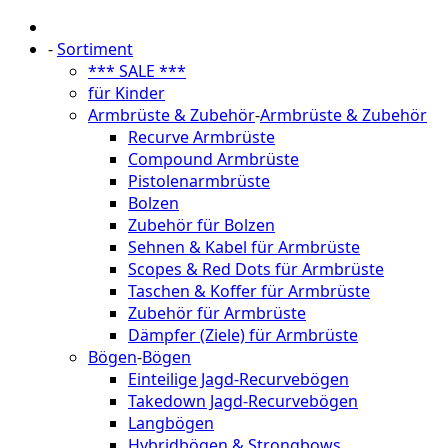
-
Sortiment
*** SALE ***
für Kinder
Armbrüste & Zubehör
-
Armbrüste & Zubehör
Recurve Armbrüste
Compound Armbrüste
Pistolenarmbrüste
Bolzen
Zubehör für Bolzen
Sehnen & Kabel für Armbrüste
Scopes & Red Dots für Armbrüste
Taschen & Koffer für Armbrüste
Zubehör für Armbrüste
Dämpfer (Ziele) für Armbrüste
Bögen
-
Bögen
Einteilige Jagd-Recurvebögen
Takedown Jagd-Recurvebögen
Langbögen
Hybridbögen & Strongbows