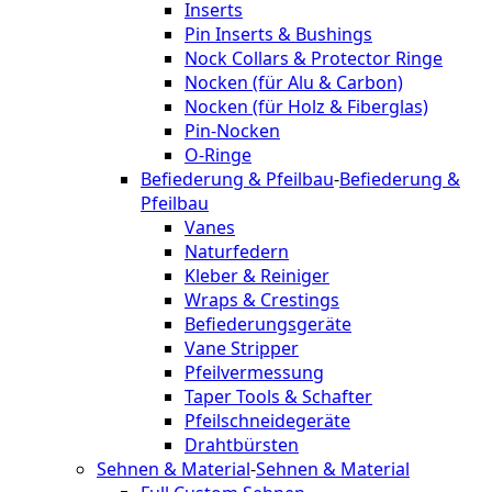
Inserts
Pin Inserts & Bushings
Nock Collars & Protector Ringe
Nocken (für Alu & Carbon)
Nocken (für Holz & Fiberglas)
Pin-Nocken
O-Ringe
Befiederung & Pfeilbau
-
Befiederung &
Pfeilbau
Vanes
Naturfedern
Kleber & Reiniger
Wraps & Crestings
Befiederungsgeräte
Vane Stripper
Pfeilvermessung
Taper Tools & Schafter
Pfeilschneidegeräte
Drahtbürsten
Sehnen & Material
-
Sehnen & Material