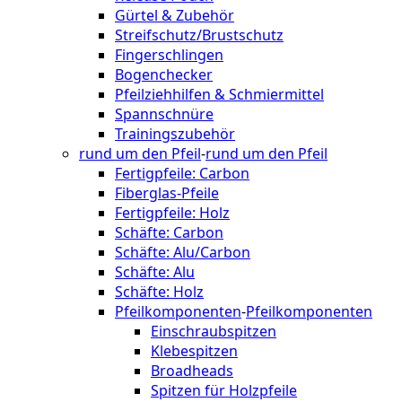
Gürtel & Zubehör
Streifschutz/Brustschutz
Fingerschlingen
Bogenchecker
Pfeilziehhilfen & Schmiermittel
Spannschnüre
Trainingszubehör
rund um den Pfeil
-
rund um den Pfeil
Fertigpfeile: Carbon
Fiberglas-Pfeile
Fertigpfeile: Holz
Schäfte: Carbon
Schäfte: Alu/Carbon
Schäfte: Alu
Schäfte: Holz
Pfeilkomponenten
-
Pfeilkomponenten
Einschraubspitzen
Klebespitzen
Broadheads
Spitzen für Holzpfeile