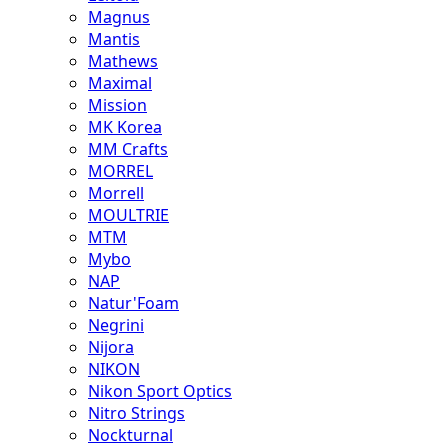
Magnus
Mantis
Mathews
Maximal
Mission
MK Korea
MM Crafts
MORREL
Morrell
MOULTRIE
MTM
Mybo
NAP
Natur'Foam
Negrini
Nijora
NIKON
Nikon Sport Optics
Nitro Strings
Nockturnal