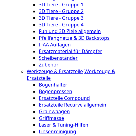
3D Tiere - Gruppe 1
3D Tiere - Gruppe 2
3D Tiere - Gruppe 3
3D Tiere - Gruppe 4
Fun und 3D Ziele allgemein
Pfeilfangnetze & 3D Backstops
IFAA Auflagen
Ersatzmaterial für Dämpfer
Scheibenständer
Zubehör
Werkzeuge & Ersatzteile
-
Werkzeuge &
Ersatzteile
Bogenhalter
Bogenpressen
Ersatzteile Compound
Ersatzteile Recurve allgemein
Grainwaagen
Griffmasse
Laser & Tuning-Hilfen
Linsenreinigung