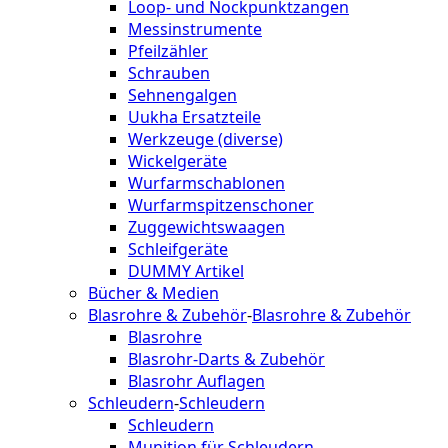
Loop- und Nockpunktzangen
Messinstrumente
Pfeilzähler
Schrauben
Sehnengalgen
Uukha Ersatzteile
Werkzeuge (diverse)
Wickelgeräte
Wurfarmschablonen
Wurfarmspitzenschoner
Zuggewichtswaagen
Schleifgeräte
DUMMY Artikel
Bücher & Medien
Blasrohre & Zubehör
-
Blasrohre & Zubehör
Blasrohre
Blasrohr-Darts & Zubehör
Blasrohr Auflagen
Schleudern
-
Schleudern
Schleudern
Munition für Schleudern