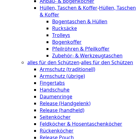
Anbau- & Bogenköcher
Hüllen, Taschen & Koffer
-
Hüllen, Taschen
& Koffer
Bogentaschen & Hüllen
Rucksäcke
Trolleys
Bogenkoffer
Pfeilröhren & Pfeilkoffer
Zubehör- & Werkzeugtaschen
alles für den Schützen
-
alles für den Schützen
Armschutz (traditionell)
Armschutz (übrige)
Fingertabs
Handschuhe
Daumenringe
Release (Handgelenk)
Release (handheld)
Seitenköcher
Feldköcher & Hosentaschenköcher
Rückenköcher
Release Pouch