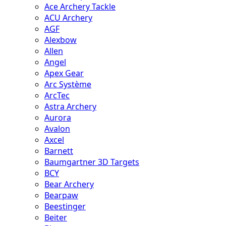
Ace Archery Tackle
ACU Archery
AGF
Alexbow
Allen
Angel
Apex Gear
Arc Système
ArcTec
Astra Archery
Aurora
Avalon
Axcel
Barnett
Baumgartner 3D Targets
BCY
Bear Archery
Bearpaw
Beestinger
Beiter