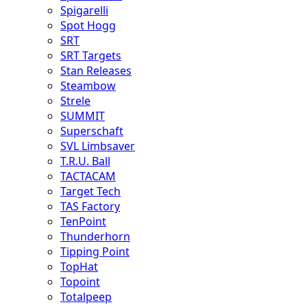
Spigarelli
Spot Hogg
SRT
SRT Targets
Stan Releases
Steambow
Strele
SUMMIT
Superschaft
SVL Limbsaver
T.R.U. Ball
TACTACAM
Target Tech
TAS Factory
TenPoint
Thunderhorn
Tipping Point
TopHat
Topoint
Totalpeep