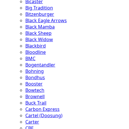
Bicaster
Big Tradition
Bitzenburger
Black Eagle Arrows
Black Mamba
Black Sheep
Black Widow
Blackbird
Bloodline
BMC
Bogentandler
Bohning
Bondhus
Booster
Bowtech
Brownell
Buck Trail
Carbon Express
Cartel (Doosung)
Carter
CBE