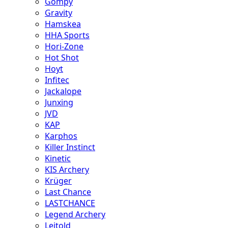
Gompy
Gravity
Hamskea
HHA Sports
Hori-Zone
Hot Shot
Hoyt
Infitec
Jackalope
Junxing
JVD
KAP
Karphos
Killer Instinct
Kinetic
KIS Archery
Krüger
Last Chance
LASTCHANCE
Legend Archery
Leitold