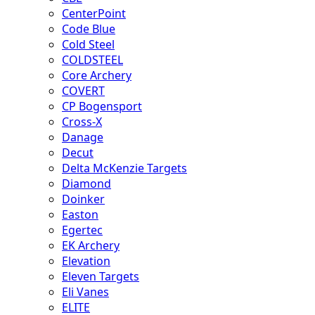
CenterPoint
Code Blue
Cold Steel
COLDSTEEL
Core Archery
COVERT
CP Bogensport
Cross-X
Danage
Decut
Delta McKenzie Targets
Diamond
Doinker
Easton
Egertec
EK Archery
Elevation
Eleven Targets
Eli Vanes
ELITE