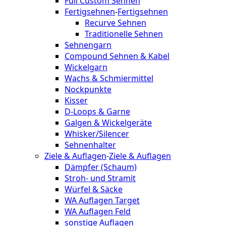
Full Custom Sehnen
Fertigsehnen
-
Fertigsehnen
Recurve Sehnen
Traditionelle Sehnen
Sehnengarn
Compound Sehnen & Kabel
Wickelgarn
Wachs & Schmiermittel
Nockpunkte
Kisser
D-Loops & Garne
Galgen & Wickelgeräte
Whisker/Silencer
Sehnenhalter
Ziele & Auflagen
-
Ziele & Auflagen
Dämpfer (Schaum)
Stroh- und Stramit
Würfel & Säcke
WA Auflagen Target
WA Auflagen Feld
sonstige Auflagen