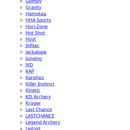
Gompy
Gravity
Hamskea
HHA Sports
Hori-Zone
Hot Shot
Hoyt
Infitec
Jackalope
Junxing
JVD
KAP
Karphos
Killer Instinct
Kinetic
KIS Archery
Krüger
Last Chance
LASTCHANCE
Legend Archery
Leitold