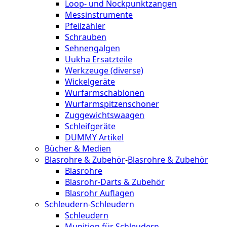
Loop- und Nockpunktzangen
Messinstrumente
Pfeilzähler
Schrauben
Sehnengalgen
Uukha Ersatzteile
Werkzeuge (diverse)
Wickelgeräte
Wurfarmschablonen
Wurfarmspitzenschoner
Zuggewichtswaagen
Schleifgeräte
DUMMY Artikel
Bücher & Medien
Blasrohre & Zubehör
-
Blasrohre & Zubehör
Blasrohre
Blasrohr-Darts & Zubehör
Blasrohr Auflagen
Schleudern
-
Schleudern
Schleudern
Munition für Schleudern