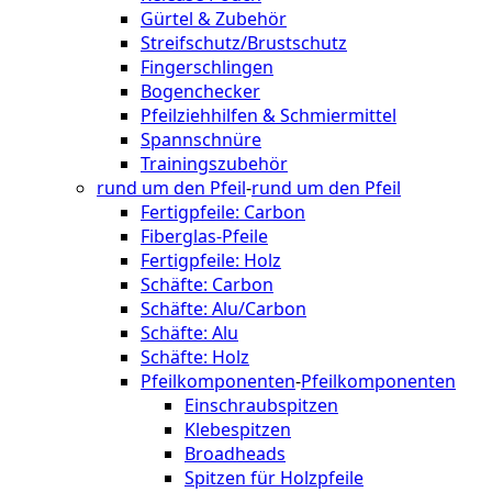
Gürtel & Zubehör
Streifschutz/Brustschutz
Fingerschlingen
Bogenchecker
Pfeilziehhilfen & Schmiermittel
Spannschnüre
Trainingszubehör
rund um den Pfeil
-
rund um den Pfeil
Fertigpfeile: Carbon
Fiberglas-Pfeile
Fertigpfeile: Holz
Schäfte: Carbon
Schäfte: Alu/Carbon
Schäfte: Alu
Schäfte: Holz
Pfeilkomponenten
-
Pfeilkomponenten
Einschraubspitzen
Klebespitzen
Broadheads
Spitzen für Holzpfeile