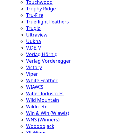
Touchwood
Trophy Ridge
Tru-Fire
Trueflight Feathers
Truglo
Ultraview
Uukha
V.DE.M
Verlag Hörnig
Verlag Vorderegger
Victory
Viper
White Feather
WIAWIS
Wifler Industries
Wild Mountain
Wildcrete
Win & Win (Wiawis)
WNS (Winners)
Wooooojack
XS Wings