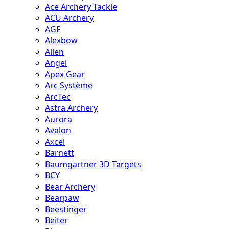
Ace Archery Tackle
ACU Archery
AGF
Alexbow
Allen
Angel
Apex Gear
Arc Système
ArcTec
Astra Archery
Aurora
Avalon
Axcel
Barnett
Baumgartner 3D Targets
BCY
Bear Archery
Bearpaw
Beestinger
Beiter