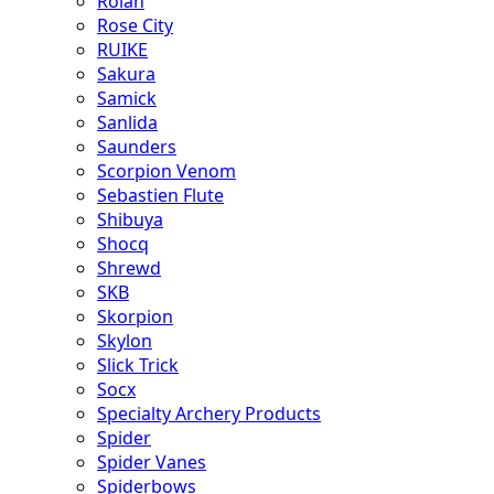
Rolan
Rose City
RUIKE
Sakura
Samick
Sanlida
Saunders
Scorpion Venom
Sebastien Flute
Shibuya
Shocq
Shrewd
SKB
Skorpion
Skylon
Slick Trick
Socx
Specialty Archery Products
Spider
Spider Vanes
Spiderbows