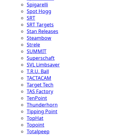
Spigarelli
Spot Hogg
SRT
SRT Targets
Stan Releases
Steambow
Strele
SUMMIT
Superschaft
SVL Limbsaver
T.R.U. Ball
TACTACAM
Target Tech
TAS Factory
TenPoint
Thunderhorn
Tipping Point
TopHat
Topoint
Totalpeep