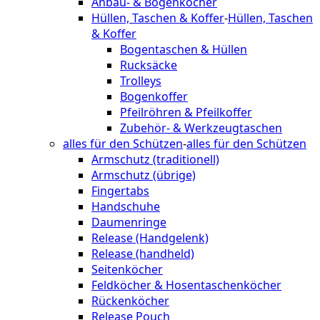
Anbau- & Bogenköcher
Hüllen, Taschen & Koffer
-
Hüllen, Taschen
& Koffer
Bogentaschen & Hüllen
Rucksäcke
Trolleys
Bogenkoffer
Pfeilröhren & Pfeilkoffer
Zubehör- & Werkzeugtaschen
alles für den Schützen
-
alles für den Schützen
Armschutz (traditionell)
Armschutz (übrige)
Fingertabs
Handschuhe
Daumenringe
Release (Handgelenk)
Release (handheld)
Seitenköcher
Feldköcher & Hosentaschenköcher
Rückenköcher
Release Pouch