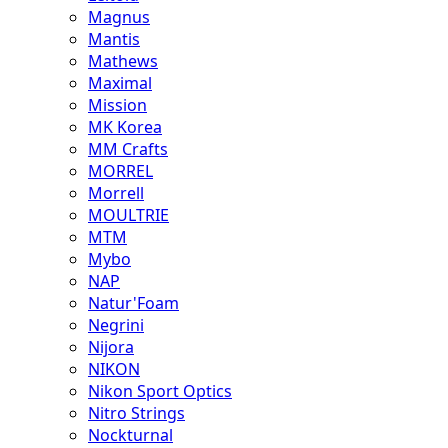
Magnus
Mantis
Mathews
Maximal
Mission
MK Korea
MM Crafts
MORREL
Morrell
MOULTRIE
MTM
Mybo
NAP
Natur'Foam
Negrini
Nijora
NIKON
Nikon Sport Optics
Nitro Strings
Nockturnal