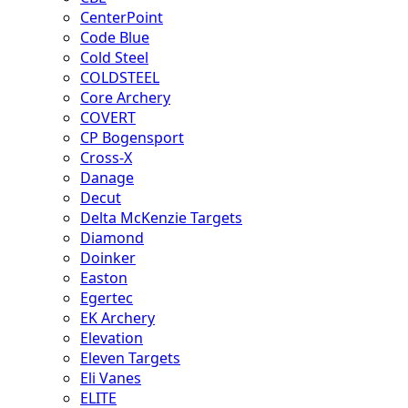
CenterPoint
Code Blue
Cold Steel
COLDSTEEL
Core Archery
COVERT
CP Bogensport
Cross-X
Danage
Decut
Delta McKenzie Targets
Diamond
Doinker
Easton
Egertec
EK Archery
Elevation
Eleven Targets
Eli Vanes
ELITE