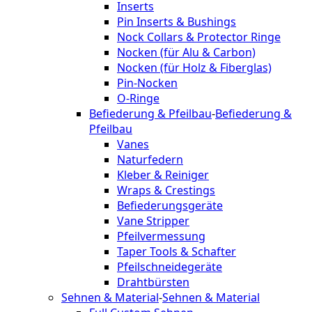
Inserts
Pin Inserts & Bushings
Nock Collars & Protector Ringe
Nocken (für Alu & Carbon)
Nocken (für Holz & Fiberglas)
Pin-Nocken
O-Ringe
Befiederung & Pfeilbau
-
Befiederung &
Pfeilbau
Vanes
Naturfedern
Kleber & Reiniger
Wraps & Crestings
Befiederungsgeräte
Vane Stripper
Pfeilvermessung
Taper Tools & Schafter
Pfeilschneidegeräte
Drahtbürsten
Sehnen & Material
-
Sehnen & Material