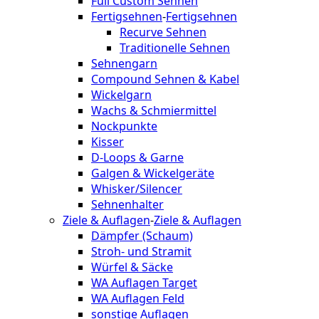
Full Custom Sehnen
Fertigsehnen
-
Fertigsehnen
Recurve Sehnen
Traditionelle Sehnen
Sehnengarn
Compound Sehnen & Kabel
Wickelgarn
Wachs & Schmiermittel
Nockpunkte
Kisser
D-Loops & Garne
Galgen & Wickelgeräte
Whisker/Silencer
Sehnenhalter
Ziele & Auflagen
-
Ziele & Auflagen
Dämpfer (Schaum)
Stroh- und Stramit
Würfel & Säcke
WA Auflagen Target
WA Auflagen Feld
sonstige Auflagen