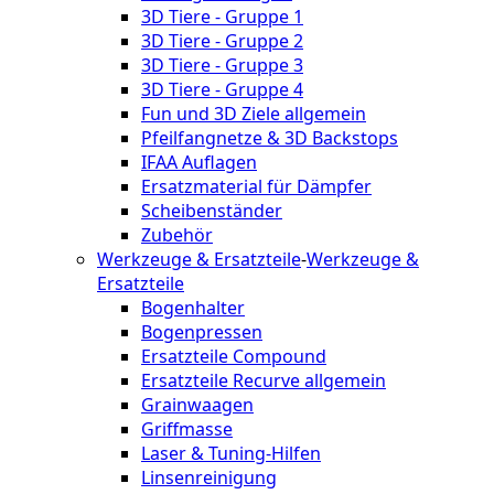
3D Tiere - Gruppe 1
3D Tiere - Gruppe 2
3D Tiere - Gruppe 3
3D Tiere - Gruppe 4
Fun und 3D Ziele allgemein
Pfeilfangnetze & 3D Backstops
IFAA Auflagen
Ersatzmaterial für Dämpfer
Scheibenständer
Zubehör
Werkzeuge & Ersatzteile
-
Werkzeuge &
Ersatzteile
Bogenhalter
Bogenpressen
Ersatzteile Compound
Ersatzteile Recurve allgemein
Grainwaagen
Griffmasse
Laser & Tuning-Hilfen
Linsenreinigung