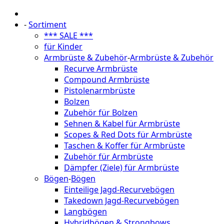
-
Sortiment
*** SALE ***
für Kinder
Armbrüste & Zubehör
-
Armbrüste & Zubehör
Recurve Armbrüste
Compound Armbrüste
Pistolenarmbrüste
Bolzen
Zubehör für Bolzen
Sehnen & Kabel für Armbrüste
Scopes & Red Dots für Armbrüste
Taschen & Koffer für Armbrüste
Zubehör für Armbrüste
Dämpfer (Ziele) für Armbrüste
Bögen
-
Bögen
Einteilige Jagd-Recurvebögen
Takedown Jagd-Recurvebögen
Langbögen
Hybridbögen & Strongbows