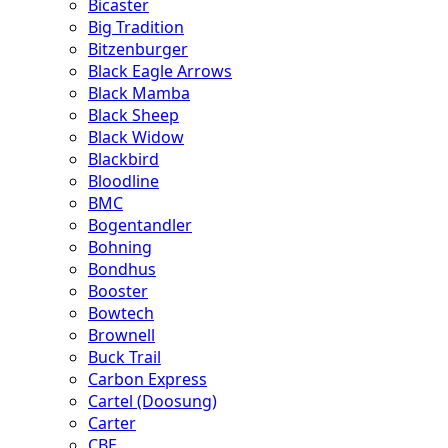
Bicaster
Big Tradition
Bitzenburger
Black Eagle Arrows
Black Mamba
Black Sheep
Black Widow
Blackbird
Bloodline
BMC
Bogentandler
Bohning
Bondhus
Booster
Bowtech
Brownell
Buck Trail
Carbon Express
Cartel (Doosung)
Carter
CBE