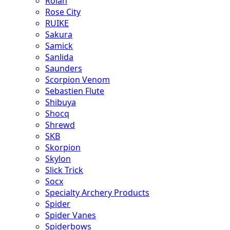
Rolan
Rose City
RUIKE
Sakura
Samick
Sanlida
Saunders
Scorpion Venom
Sebastien Flute
Shibuya
Shocq
Shrewd
SKB
Skorpion
Skylon
Slick Trick
Socx
Specialty Archery Products
Spider
Spider Vanes
Spiderbows