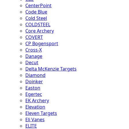
CenterPoint
Code Blue
Cold Steel
COLDSTEEL
Core Archery
COVERT
CP Bogensport
Cross-X
Danage
Decut
Delta McKenzie Targets
Diamond
Doinker
Easton
Egertec
EK Archery
Elevation
Eleven Targets
Eli Vanes
ELITE