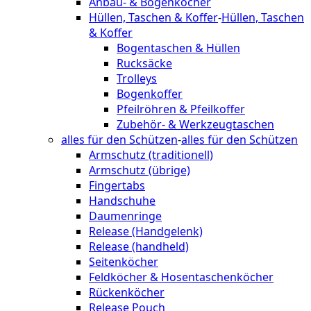
Anbau- & Bogenköcher
Hüllen, Taschen & Koffer
-
Hüllen, Taschen
& Koffer
Bogentaschen & Hüllen
Rucksäcke
Trolleys
Bogenkoffer
Pfeilröhren & Pfeilkoffer
Zubehör- & Werkzeugtaschen
alles für den Schützen
-
alles für den Schützen
Armschutz (traditionell)
Armschutz (übrige)
Fingertabs
Handschuhe
Daumenringe
Release (Handgelenk)
Release (handheld)
Seitenköcher
Feldköcher & Hosentaschenköcher
Rückenköcher
Release Pouch