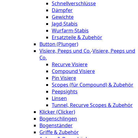
Schnellverschlüsse
Dämpfer
Gewichte
Jagd-Stabis
Wurfarm-Stabis
Ersatzteile & Zubehör
Button (Plunger)
Visiere, Peeps und Co.
-
Visiere, Peeps und
Co.
Recurve Visiere
Compound Visiere
Pin Visiere
Scopes (für Compound) & Zubehör
Peepsights
Linsen
Tunnel, Recurve Scopes & Zubehör
Klicker (Clicker)
Bogenschlingen
Bogenständer
Griffe & Zubehör