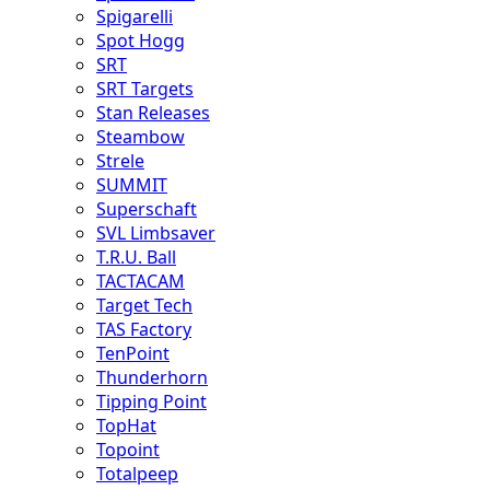
Spigarelli
Spot Hogg
SRT
SRT Targets
Stan Releases
Steambow
Strele
SUMMIT
Superschaft
SVL Limbsaver
T.R.U. Ball
TACTACAM
Target Tech
TAS Factory
TenPoint
Thunderhorn
Tipping Point
TopHat
Topoint
Totalpeep