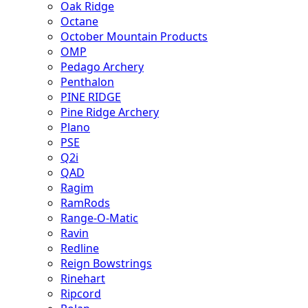
Oak Ridge
Octane
October Mountain Products
OMP
Pedago Archery
Penthalon
PINE RIDGE
Pine Ridge Archery
Plano
PSE
Q2i
QAD
Ragim
RamRods
Range-O-Matic
Ravin
Redline
Reign Bowstrings
Rinehart
Ripcord