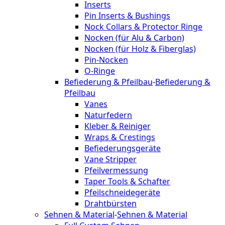
Inserts
Pin Inserts & Bushings
Nock Collars & Protector Ringe
Nocken (für Alu & Carbon)
Nocken (für Holz & Fiberglas)
Pin-Nocken
O-Ringe
Befiederung & Pfeilbau
-
Befiederung &
Pfeilbau
Vanes
Naturfedern
Kleber & Reiniger
Wraps & Crestings
Befiederungsgeräte
Vane Stripper
Pfeilvermessung
Taper Tools & Schafter
Pfeilschneidegeräte
Drahtbürsten
Sehnen & Material
-
Sehnen & Material