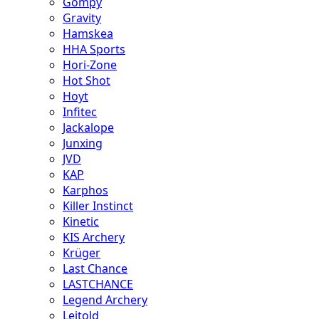
Gompy
Gravity
Hamskea
HHA Sports
Hori-Zone
Hot Shot
Hoyt
Infitec
Jackalope
Junxing
JVD
KAP
Karphos
Killer Instinct
Kinetic
KIS Archery
Krüger
Last Chance
LASTCHANCE
Legend Archery
Leitold