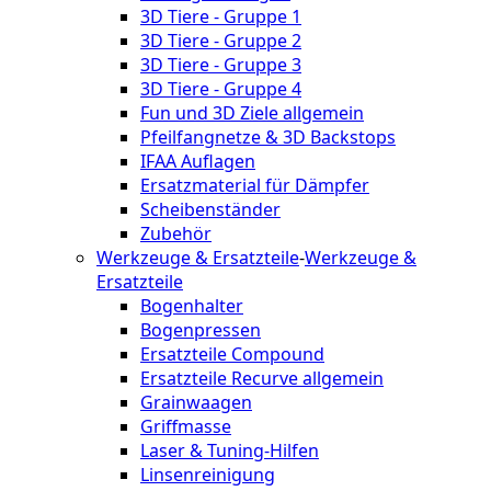
3D Tiere - Gruppe 1
3D Tiere - Gruppe 2
3D Tiere - Gruppe 3
3D Tiere - Gruppe 4
Fun und 3D Ziele allgemein
Pfeilfangnetze & 3D Backstops
IFAA Auflagen
Ersatzmaterial für Dämpfer
Scheibenständer
Zubehör
Werkzeuge & Ersatzteile
-
Werkzeuge &
Ersatzteile
Bogenhalter
Bogenpressen
Ersatzteile Compound
Ersatzteile Recurve allgemein
Grainwaagen
Griffmasse
Laser & Tuning-Hilfen
Linsenreinigung