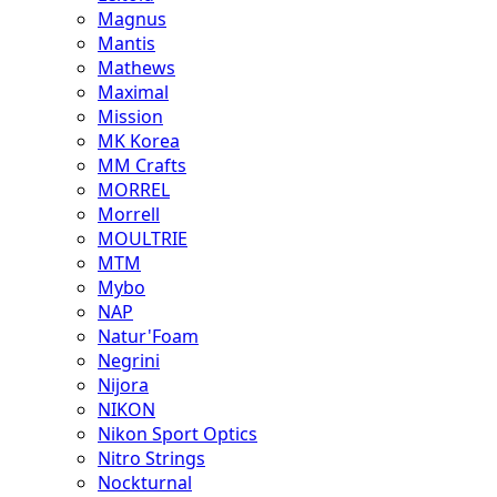
Magnus
Mantis
Mathews
Maximal
Mission
MK Korea
MM Crafts
MORREL
Morrell
MOULTRIE
MTM
Mybo
NAP
Natur'Foam
Negrini
Nijora
NIKON
Nikon Sport Optics
Nitro Strings
Nockturnal