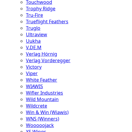
Touchwood
Trophy Ridge
Tru-Fire
Trueflight Feathers
Truglo
Ultraview
Uukha
V.DE.M
Verlag Hörnig
Verlag Vorderegger
Victory
Viper
White Feather
WIAWIS
Wifler Industries
Wild Mountain
Wildcrete
Win & Win (Wiawis)
WNS (Winners)
Wooooojack
XS Wings