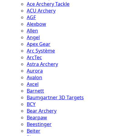
Ace Archery Tackle
ACU Archery
AGF
Alexbow
Allen
Angel
Apex Gear
Arc Système
ArcTec
Astra Archery
Aurora
Avalon
Axcel
Barnett
Baumgartner 3D Targets
BCY
Bear Archery
Bearpaw
Beestinger
Beiter