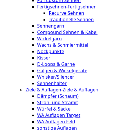
Full Custom Sehnen
Fertigsehnen
-
Fertigsehnen
Recurve Sehnen
Traditionelle Sehnen
Sehnengarn
Compound Sehnen & Kabel
Wickelgarn
Wachs & Schmiermittel
Nockpunkte
Kisser
D-Loops & Garne
Galgen & Wickelgeräte
Whisker/Silencer
Sehnenhalter
Ziele & Auflagen
-
Ziele & Auflagen
Dämpfer (Schaum)
Stroh- und Stramit
Würfel & Säcke
WA Auflagen Target
WA Auflagen Feld
sonstige Auflagen