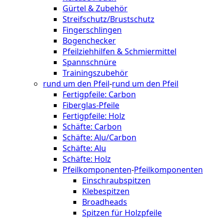
Gürtel & Zubehör
Streifschutz/Brustschutz
Fingerschlingen
Bogenchecker
Pfeilziehhilfen & Schmiermittel
Spannschnüre
Trainingszubehör
rund um den Pfeil
-
rund um den Pfeil
Fertigpfeile: Carbon
Fiberglas-Pfeile
Fertigpfeile: Holz
Schäfte: Carbon
Schäfte: Alu/Carbon
Schäfte: Alu
Schäfte: Holz
Pfeilkomponenten
-
Pfeilkomponenten
Einschraubspitzen
Klebespitzen
Broadheads
Spitzen für Holzpfeile