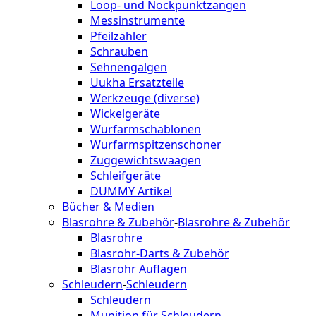
Loop- und Nockpunktzangen
Messinstrumente
Pfeilzähler
Schrauben
Sehnengalgen
Uukha Ersatzteile
Werkzeuge (diverse)
Wickelgeräte
Wurfarmschablonen
Wurfarmspitzenschoner
Zuggewichtswaagen
Schleifgeräte
DUMMY Artikel
Bücher & Medien
Blasrohre & Zubehör
-
Blasrohre & Zubehör
Blasrohre
Blasrohr-Darts & Zubehör
Blasrohr Auflagen
Schleudern
-
Schleudern
Schleudern
Munition für Schleudern