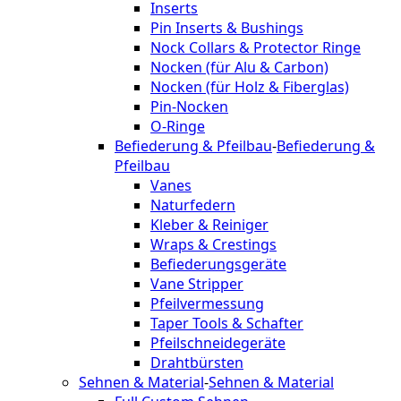
Inserts
Pin Inserts & Bushings
Nock Collars & Protector Ringe
Nocken (für Alu & Carbon)
Nocken (für Holz & Fiberglas)
Pin-Nocken
O-Ringe
Befiederung & Pfeilbau
-
Befiederung &
Pfeilbau
Vanes
Naturfedern
Kleber & Reiniger
Wraps & Crestings
Befiederungsgeräte
Vane Stripper
Pfeilvermessung
Taper Tools & Schafter
Pfeilschneidegeräte
Drahtbürsten
Sehnen & Material
-
Sehnen & Material