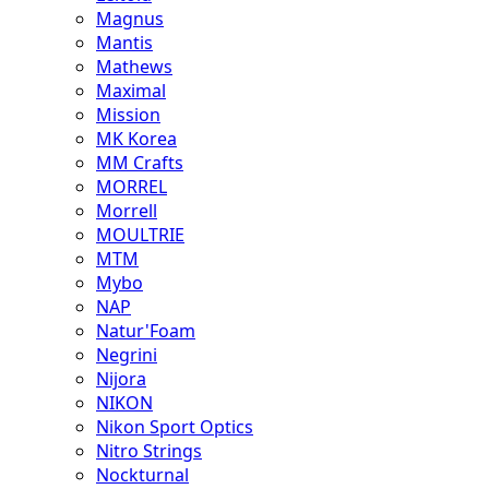
Magnus
Mantis
Mathews
Maximal
Mission
MK Korea
MM Crafts
MORREL
Morrell
MOULTRIE
MTM
Mybo
NAP
Natur'Foam
Negrini
Nijora
NIKON
Nikon Sport Optics
Nitro Strings
Nockturnal