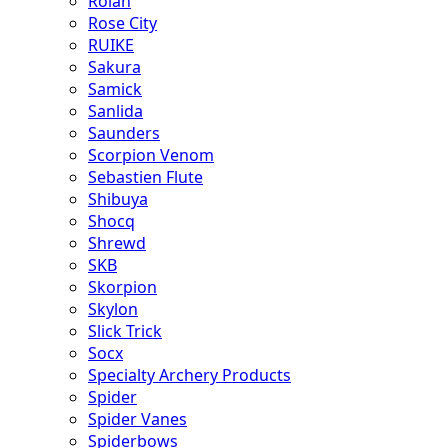
Rolan
Rose City
RUIKE
Sakura
Samick
Sanlida
Saunders
Scorpion Venom
Sebastien Flute
Shibuya
Shocq
Shrewd
SKB
Skorpion
Skylon
Slick Trick
Socx
Specialty Archery Products
Spider
Spider Vanes
Spiderbows