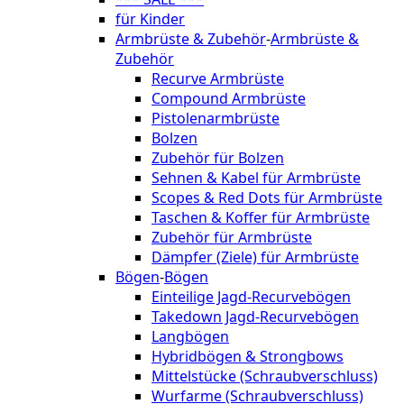
für Kinder
Armbrüste & Zubehör
-
Armbrüste &
Zubehör
Recurve Armbrüste
Compound Armbrüste
Pistolenarmbrüste
Bolzen
Zubehör für Bolzen
Sehnen & Kabel für Armbrüste
Scopes & Red Dots für Armbrüste
Taschen & Koffer für Armbrüste
Zubehör für Armbrüste
Dämpfer (Ziele) für Armbrüste
Bögen
-
Bögen
Einteilige Jagd-Recurvebögen
Takedown Jagd-Recurvebögen
Langbögen
Hybridbögen & Strongbows
Mittelstücke (Schraubverschluss)
Wurfarme (Schraubverschluss)