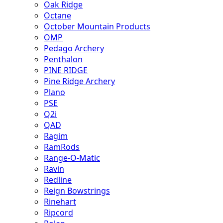
Oak Ridge
Octane
October Mountain Products
OMP
Pedago Archery
Penthalon
PINE RIDGE
Pine Ridge Archery
Plano
PSE
Q2i
QAD
Ragim
RamRods
Range-O-Matic
Ravin
Redline
Reign Bowstrings
Rinehart
Ripcord