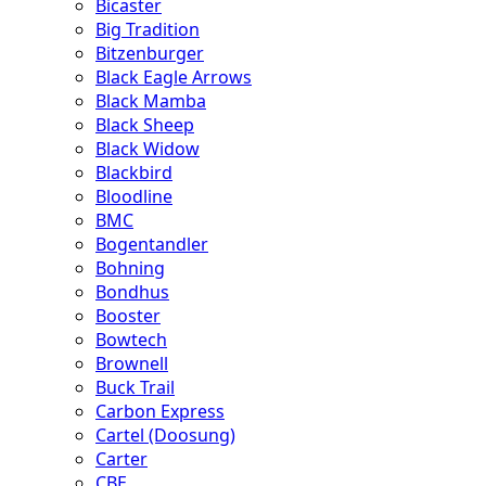
Bicaster
Big Tradition
Bitzenburger
Black Eagle Arrows
Black Mamba
Black Sheep
Black Widow
Blackbird
Bloodline
BMC
Bogentandler
Bohning
Bondhus
Booster
Bowtech
Brownell
Buck Trail
Carbon Express
Cartel (Doosung)
Carter
CBE