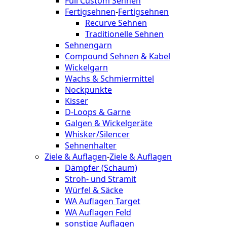
Full Custom Sehnen
Fertigsehnen
-
Fertigsehnen
Recurve Sehnen
Traditionelle Sehnen
Sehnengarn
Compound Sehnen & Kabel
Wickelgarn
Wachs & Schmiermittel
Nockpunkte
Kisser
D-Loops & Garne
Galgen & Wickelgeräte
Whisker/Silencer
Sehnenhalter
Ziele & Auflagen
-
Ziele & Auflagen
Dämpfer (Schaum)
Stroh- und Stramit
Würfel & Säcke
WA Auflagen Target
WA Auflagen Feld
sonstige Auflagen