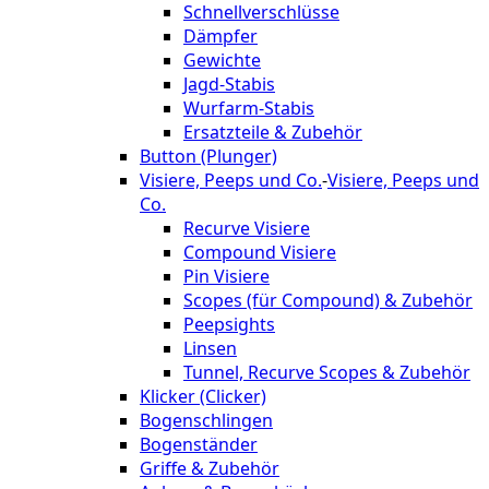
Schnellverschlüsse
Dämpfer
Gewichte
Jagd-Stabis
Wurfarm-Stabis
Ersatzteile & Zubehör
Button (Plunger)
Visiere, Peeps und Co.
-
Visiere, Peeps und
Co.
Recurve Visiere
Compound Visiere
Pin Visiere
Scopes (für Compound) & Zubehör
Peepsights
Linsen
Tunnel, Recurve Scopes & Zubehör
Klicker (Clicker)
Bogenschlingen
Bogenständer
Griffe & Zubehör