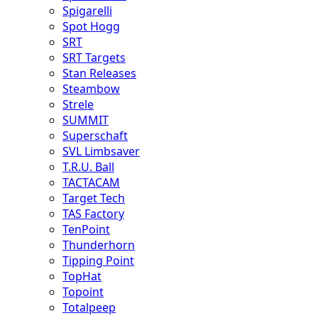
Spigarelli
Spot Hogg
SRT
SRT Targets
Stan Releases
Steambow
Strele
SUMMIT
Superschaft
SVL Limbsaver
T.R.U. Ball
TACTACAM
Target Tech
TAS Factory
TenPoint
Thunderhorn
Tipping Point
TopHat
Topoint
Totalpeep