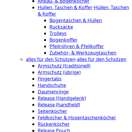
Anbau- & Bogenköcher
Hüllen, Taschen & Koffer
-
Hüllen, Taschen
& Koffer
Bogentaschen & Hüllen
Rucksäcke
Trolleys
Bogenkoffer
Pfeilröhren & Pfeilkoffer
Zubehör- & Werkzeugtaschen
alles für den Schützen
-
alles für den Schützen
Armschutz (traditionell)
Armschutz (übrige)
Fingertabs
Handschuhe
Daumenringe
Release (Handgelenk)
Release (handheld)
Seitenköcher
Feldköcher & Hosentaschenköcher
Rückenköcher
Release Pouch