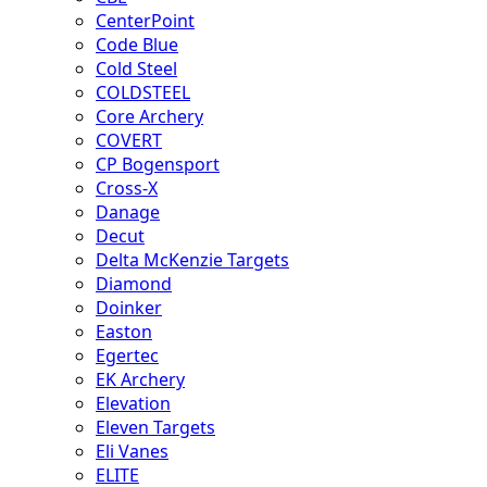
CenterPoint
Code Blue
Cold Steel
COLDSTEEL
Core Archery
COVERT
CP Bogensport
Cross-X
Danage
Decut
Delta McKenzie Targets
Diamond
Doinker
Easton
Egertec
EK Archery
Elevation
Eleven Targets
Eli Vanes
ELITE