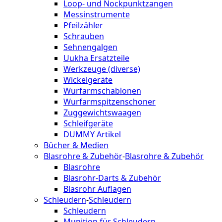
Loop- und Nockpunktzangen
Messinstrumente
Pfeilzähler
Schrauben
Sehnengalgen
Uukha Ersatzteile
Werkzeuge (diverse)
Wickelgeräte
Wurfarmschablonen
Wurfarmspitzenschoner
Zuggewichtswaagen
Schleifgeräte
DUMMY Artikel
Bücher & Medien
Blasrohre & Zubehör
-
Blasrohre & Zubehör
Blasrohre
Blasrohr-Darts & Zubehör
Blasrohr Auflagen
Schleudern
-
Schleudern
Schleudern
Munition für Schleudern