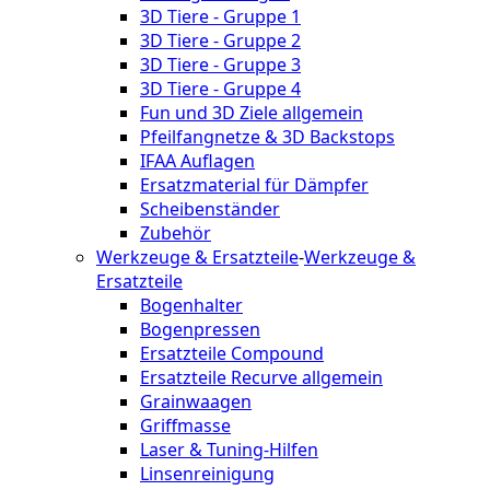
3D Tiere - Gruppe 1
3D Tiere - Gruppe 2
3D Tiere - Gruppe 3
3D Tiere - Gruppe 4
Fun und 3D Ziele allgemein
Pfeilfangnetze & 3D Backstops
IFAA Auflagen
Ersatzmaterial für Dämpfer
Scheibenständer
Zubehör
Werkzeuge & Ersatzteile
-
Werkzeuge &
Ersatzteile
Bogenhalter
Bogenpressen
Ersatzteile Compound
Ersatzteile Recurve allgemein
Grainwaagen
Griffmasse
Laser & Tuning-Hilfen
Linsenreinigung