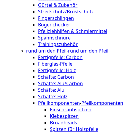
Gürtel & Zubehör
Streifschutz/Brustschutz
Fingerschlingen
Bogenchecker
Pfeilziehhilfen & Schmiermittel
Spannschnüre
Trainingszubehör
rund um den Pfeil
-
rund um den Pfeil
Fertigpfeile: Carbon
Fiberglas-Pfeile
Fertigpfeile: Holz
Schäfte: Carbon
Schäfte: Alu/Carbon
Schäfte: Alu
Schäfte: Holz
Pfeilkomponenten
-
Pfeilkomponenten
Einschraubspitzen
Klebespitzen
Broadheads
Spitzen für Holzpfeile