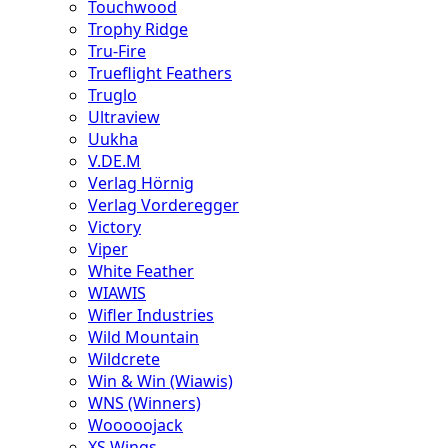
Touchwood
Trophy Ridge
Tru-Fire
Trueflight Feathers
Truglo
Ultraview
Uukha
V.DE.M
Verlag Hörnig
Verlag Vorderegger
Victory
Viper
White Feather
WIAWIS
Wifler Industries
Wild Mountain
Wildcrete
Win & Win (Wiawis)
WNS (Winners)
Wooooojack
XS Wings