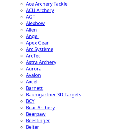
Ace Archery Tackle
ACU Archery
AGF
Alexbow
Allen
Angel
Apex Gear
Arc Système
ArcTec
Astra Archery
Aurora
Avalon
Axcel
Barnett
Baumgartner 3D Targets
BCY
Bear Archery
Bearpaw
Beestinger
Beiter