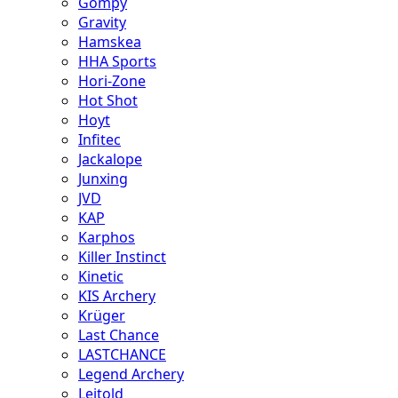
Gompy
Gravity
Hamskea
HHA Sports
Hori-Zone
Hot Shot
Hoyt
Infitec
Jackalope
Junxing
JVD
KAP
Karphos
Killer Instinct
Kinetic
KIS Archery
Krüger
Last Chance
LASTCHANCE
Legend Archery
Leitold