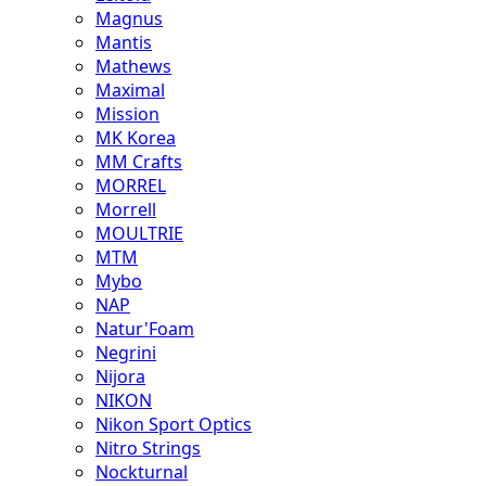
Magnus
Mantis
Mathews
Maximal
Mission
MK Korea
MM Crafts
MORREL
Morrell
MOULTRIE
MTM
Mybo
NAP
Natur'Foam
Negrini
Nijora
NIKON
Nikon Sport Optics
Nitro Strings
Nockturnal