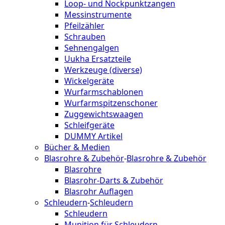
Loop- und Nockpunktzangen
Messinstrumente
Pfeilzähler
Schrauben
Sehnengalgen
Uukha Ersatzteile
Werkzeuge (diverse)
Wickelgeräte
Wurfarmschablonen
Wurfarmspitzenschoner
Zuggewichtswaagen
Schleifgeräte
DUMMY Artikel
Bücher & Medien
Blasrohre & Zubehör
-
Blasrohre & Zubehör
Blasrohre
Blasrohr-Darts & Zubehör
Blasrohr Auflagen
Schleudern
-
Schleudern
Schleudern
Munition für Schleudern