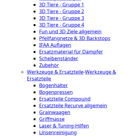
3D Tiere - Gruppe 1
3D Tiere - Gruppe 2
3D Tiere - Gruppe 3
3D Tiere - Gruppe 4
Fun und 3D Ziele allgemein
Pfeilfangnetze & 3D Backstops
IFAA Auflagen
Ersatzmaterial für Dämpfer
Scheibenständer
Zubehör
Werkzeuge & Ersatzteile
-
Werkzeuge &
Ersatzteile
Bogenhalter
Bogenpressen
Ersatzteile Compound
Ersatzteile Recurve allgemein
Grainwaagen
Griffmasse
Laser & Tuning-Hilfen
Linsenreinigung