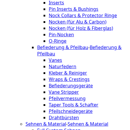
Inserts
Pin Inserts & Bushings
Nock Collars & Protector Ringe
Nocken (für Alu & Carbon)
Nocken (für Holz & Fiberglas)
Pin-Nocken
O-Ringe
Befiederung & Pfeilbau
-
Befiederung &
Pfeilbau
Vanes
Naturfedern
Kleber & Reiniger
Wraps & Crestings
Befiederungsgeräte
Vane Stripper
Pfeilvermessung
Taper Tools & Schafter
Pfeilschneidegeräte
Drahtbürsten
Sehnen & Material
-
Sehnen & Material