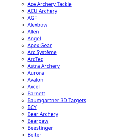
Ace Archery Tackle
ACU Archery
AGF
Alexbow
Allen
Angel
Apex Gear
Arc Système
ArcTec
Astra Archery
Aurora
Avalon
Axcel
Barnett
Baumgartner 3D Targets
BCY
Bear Archery
Bearpaw
Beestinger
Beiter