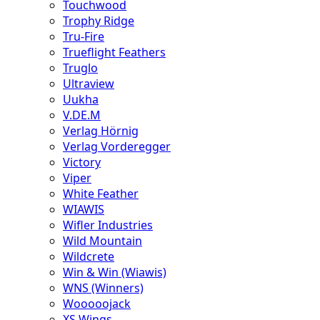
Touchwood
Trophy Ridge
Tru-Fire
Trueflight Feathers
Truglo
Ultraview
Uukha
V.DE.M
Verlag Hörnig
Verlag Vorderegger
Victory
Viper
White Feather
WIAWIS
Wifler Industries
Wild Mountain
Wildcrete
Win & Win (Wiawis)
WNS (Winners)
Wooooojack
XS Wings