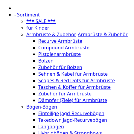
-
Sortiment
*** SALE ***
für Kinder
Armbrüste & Zubehör
-
Armbrüste & Zubehör
Recurve Armbrüste
Compound Armbrüste
Pistolenarmbrüste
Bolzen
Zubehör für Bolzen
Sehnen & Kabel für Armbrüste
Scopes & Red Dots für Armbrüste
Taschen & Koffer für Armbrüste
Zubehör für Armbrüste
Dämpfer (Ziele) für Armbrüste
Bögen
-
Bögen
Einteilige Jagd-Recurvebögen
Takedown Jagd-Recurvebögen
Langbögen
Hybridbögen & Strongbows