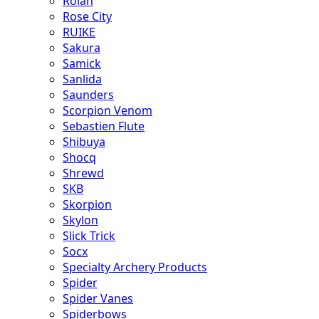
Rolan
Rose City
RUIKE
Sakura
Samick
Sanlida
Saunders
Scorpion Venom
Sebastien Flute
Shibuya
Shocq
Shrewd
SKB
Skorpion
Skylon
Slick Trick
Socx
Specialty Archery Products
Spider
Spider Vanes
Spiderbows