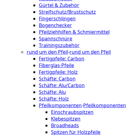
Gürtel & Zubehör
Streifschutz/Brustschutz
Fingerschlingen
Bogenchecker
Pfeilziehhilfen & Schmiermittel
Spannschnüre
Trainingszubehör
rund um den Pfeil
-
rund um den Pfeil
Fertigpfeile: Carbon
Fiberglas-Pfeile
Fertigpfeile: Holz
Schäfte: Carbon
Schäfte: Alu/Carbon
Schäfte: Alu
Schäfte: Holz
Pfeilkomponenten
-
Pfeilkomponenten
Einschraubspitzen
Klebespitzen
Broadheads
Spitzen für Holzpfeile