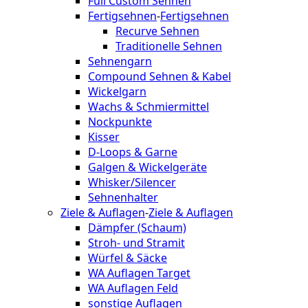
Full Custom Sehnen
Fertigsehnen
-
Fertigsehnen
Recurve Sehnen
Traditionelle Sehnen
Sehnengarn
Compound Sehnen & Kabel
Wickelgarn
Wachs & Schmiermittel
Nockpunkte
Kisser
D-Loops & Garne
Galgen & Wickelgeräte
Whisker/Silencer
Sehnenhalter
Ziele & Auflagen
-
Ziele & Auflagen
Dämpfer (Schaum)
Stroh- und Stramit
Würfel & Säcke
WA Auflagen Target
WA Auflagen Feld
sonstige Auflagen