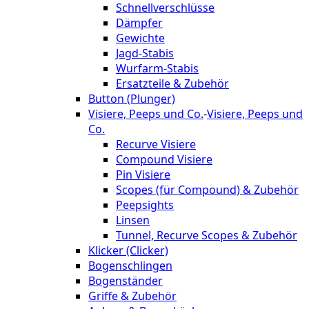
Schnellverschlüsse
Dämpfer
Gewichte
Jagd-Stabis
Wurfarm-Stabis
Ersatzteile & Zubehör
Button (Plunger)
Visiere, Peeps und Co.
-
Visiere, Peeps und
Co.
Recurve Visiere
Compound Visiere
Pin Visiere
Scopes (für Compound) & Zubehör
Peepsights
Linsen
Tunnel, Recurve Scopes & Zubehör
Klicker (Clicker)
Bogenschlingen
Bogenständer
Griffe & Zubehör