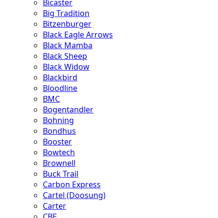
Bicaster
Big Tradition
Bitzenburger
Black Eagle Arrows
Black Mamba
Black Sheep
Black Widow
Blackbird
Bloodline
BMC
Bogentandler
Bohning
Bondhus
Booster
Bowtech
Brownell
Buck Trail
Carbon Express
Cartel (Doosung)
Carter
CBE