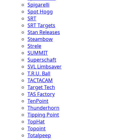
Spigarelli
Spot Hogg
SRT
SRT Targets
Stan Releases
Steambow
Strele
SUMMIT
Superschaft
SVL Limbsaver
T.R.U. Ball
TACTACAM
Target Tech
TAS Factory
TenPoint
Thunderhorn
Tipping Point
TopHat
Topoint
Totalpeep