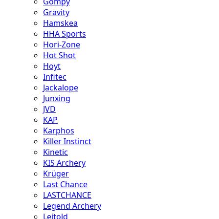
Gompy
Gravity
Hamskea
HHA Sports
Hori-Zone
Hot Shot
Hoyt
Infitec
Jackalope
Junxing
JVD
KAP
Karphos
Killer Instinct
Kinetic
KIS Archery
Krüger
Last Chance
LASTCHANCE
Legend Archery
Leitold