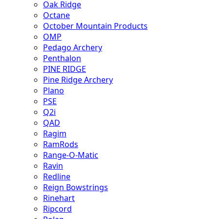
Oak Ridge
Octane
October Mountain Products
OMP
Pedago Archery
Penthalon
PINE RIDGE
Pine Ridge Archery
Plano
PSE
Q2i
QAD
Ragim
RamRods
Range-O-Matic
Ravin
Redline
Reign Bowstrings
Rinehart
Ripcord