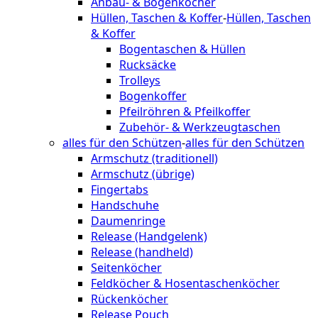
Anbau- & Bogenköcher
Hüllen, Taschen & Koffer
-
Hüllen, Taschen
& Koffer
Bogentaschen & Hüllen
Rucksäcke
Trolleys
Bogenkoffer
Pfeilröhren & Pfeilkoffer
Zubehör- & Werkzeugtaschen
alles für den Schützen
-
alles für den Schützen
Armschutz (traditionell)
Armschutz (übrige)
Fingertabs
Handschuhe
Daumenringe
Release (Handgelenk)
Release (handheld)
Seitenköcher
Feldköcher & Hosentaschenköcher
Rückenköcher
Release Pouch