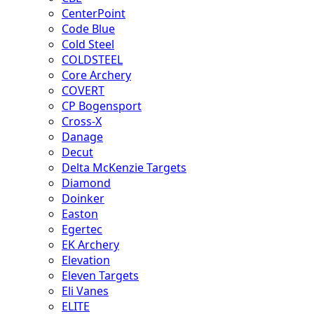
CenterPoint
Code Blue
Cold Steel
COLDSTEEL
Core Archery
COVERT
CP Bogensport
Cross-X
Danage
Decut
Delta McKenzie Targets
Diamond
Doinker
Easton
Egertec
EK Archery
Elevation
Eleven Targets
Eli Vanes
ELITE