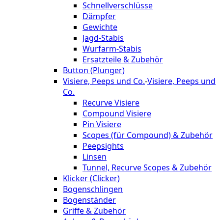
Schnellverschlüsse
Dämpfer
Gewichte
Jagd-Stabis
Wurfarm-Stabis
Ersatzteile & Zubehör
Button (Plunger)
Visiere, Peeps und Co.
-
Visiere, Peeps und
Co.
Recurve Visiere
Compound Visiere
Pin Visiere
Scopes (für Compound) & Zubehör
Peepsights
Linsen
Tunnel, Recurve Scopes & Zubehör
Klicker (Clicker)
Bogenschlingen
Bogenständer
Griffe & Zubehör