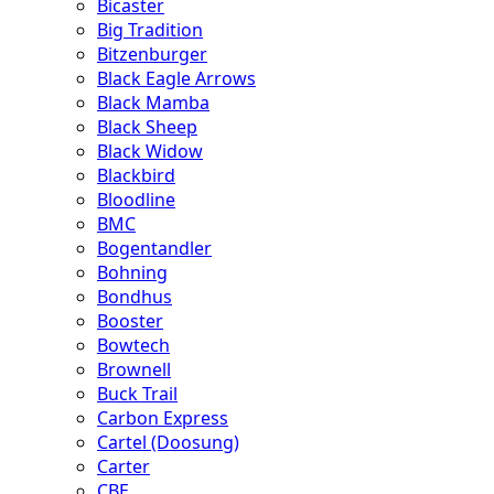
Bicaster
Big Tradition
Bitzenburger
Black Eagle Arrows
Black Mamba
Black Sheep
Black Widow
Blackbird
Bloodline
BMC
Bogentandler
Bohning
Bondhus
Booster
Bowtech
Brownell
Buck Trail
Carbon Express
Cartel (Doosung)
Carter
CBE