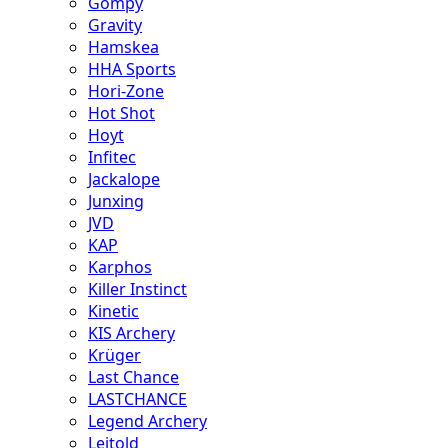
Gompy
Gravity
Hamskea
HHA Sports
Hori-Zone
Hot Shot
Hoyt
Infitec
Jackalope
Junxing
JVD
KAP
Karphos
Killer Instinct
Kinetic
KIS Archery
Krüger
Last Chance
LASTCHANCE
Legend Archery
Leitold