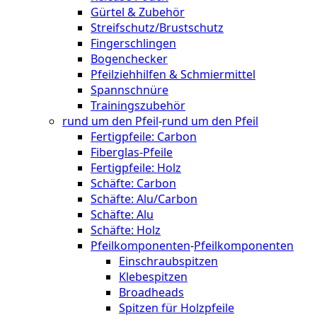
Gürtel & Zubehör
Streifschutz/Brustschutz
Fingerschlingen
Bogenchecker
Pfeilziehhilfen & Schmiermittel
Spannschnüre
Trainingszubehör
rund um den Pfeil
-
rund um den Pfeil
Fertigpfeile: Carbon
Fiberglas-Pfeile
Fertigpfeile: Holz
Schäfte: Carbon
Schäfte: Alu/Carbon
Schäfte: Alu
Schäfte: Holz
Pfeilkomponenten
-
Pfeilkomponenten
Einschraubspitzen
Klebespitzen
Broadheads
Spitzen für Holzpfeile