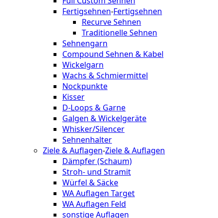
Full Custom Sehnen
Fertigsehnen
-
Fertigsehnen
Recurve Sehnen
Traditionelle Sehnen
Sehnengarn
Compound Sehnen & Kabel
Wickelgarn
Wachs & Schmiermittel
Nockpunkte
Kisser
D-Loops & Garne
Galgen & Wickelgeräte
Whisker/Silencer
Sehnenhalter
Ziele & Auflagen
-
Ziele & Auflagen
Dämpfer (Schaum)
Stroh- und Stramit
Würfel & Säcke
WA Auflagen Target
WA Auflagen Feld
sonstige Auflagen