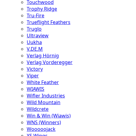
Touchwood
Trophy Ridge
Tru-Fire
Trueflight Feathers
Truglo
Ultraview
Uukha
V.DE.M
Verlag Hörnig
Verlag Vorderegger
Victory
Viper
White Feather
WIAWIS
Wifler Industries
Wild Mountain
Wildcrete
Win & Win (Wiawis)
WNS (Winners)
Wooooojack
XS Wings