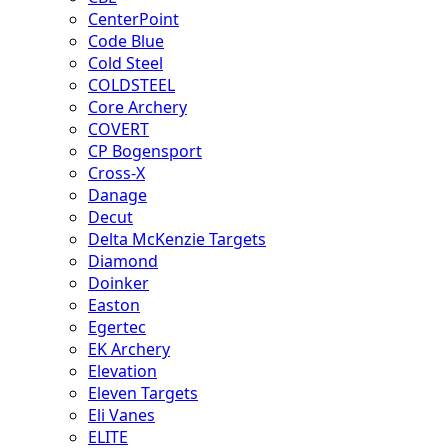
CenterPoint
Code Blue
Cold Steel
COLDSTEEL
Core Archery
COVERT
CP Bogensport
Cross-X
Danage
Decut
Delta McKenzie Targets
Diamond
Doinker
Easton
Egertec
EK Archery
Elevation
Eleven Targets
Eli Vanes
ELITE