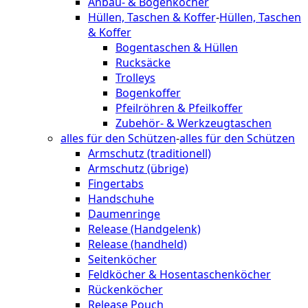
Anbau- & Bogenköcher
Hüllen, Taschen & Koffer
-
Hüllen, Taschen
& Koffer
Bogentaschen & Hüllen
Rucksäcke
Trolleys
Bogenkoffer
Pfeilröhren & Pfeilkoffer
Zubehör- & Werkzeugtaschen
alles für den Schützen
-
alles für den Schützen
Armschutz (traditionell)
Armschutz (übrige)
Fingertabs
Handschuhe
Daumenringe
Release (Handgelenk)
Release (handheld)
Seitenköcher
Feldköcher & Hosentaschenköcher
Rückenköcher
Release Pouch