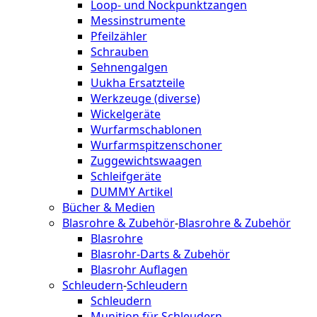
Loop- und Nockpunktzangen
Messinstrumente
Pfeilzähler
Schrauben
Sehnengalgen
Uukha Ersatzteile
Werkzeuge (diverse)
Wickelgeräte
Wurfarmschablonen
Wurfarmspitzenschoner
Zuggewichtswaagen
Schleifgeräte
DUMMY Artikel
Bücher & Medien
Blasrohre & Zubehör
-
Blasrohre & Zubehör
Blasrohre
Blasrohr-Darts & Zubehör
Blasrohr Auflagen
Schleudern
-
Schleudern
Schleudern
Munition für Schleudern