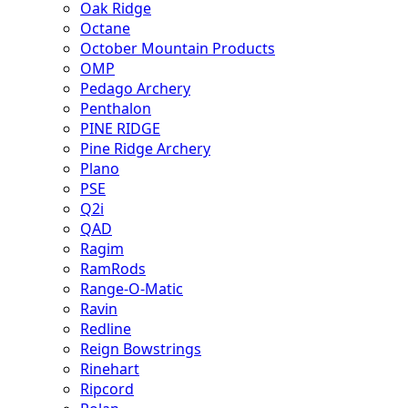
Oak Ridge
Octane
October Mountain Products
OMP
Pedago Archery
Penthalon
PINE RIDGE
Pine Ridge Archery
Plano
PSE
Q2i
QAD
Ragim
RamRods
Range-O-Matic
Ravin
Redline
Reign Bowstrings
Rinehart
Ripcord