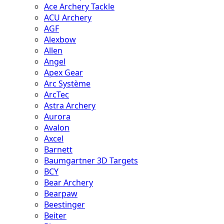
Ace Archery Tackle
ACU Archery
AGF
Alexbow
Allen
Angel
Apex Gear
Arc Système
ArcTec
Astra Archery
Aurora
Avalon
Axcel
Barnett
Baumgartner 3D Targets
BCY
Bear Archery
Bearpaw
Beestinger
Beiter