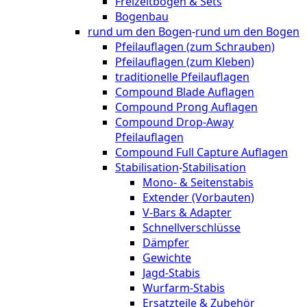
Freizeitbögen & Sets
Bogenbau
rund um den Bogen
-
rund um den Bogen
Pfeilauflagen (zum Schrauben)
Pfeilauflagen (zum Kleben)
traditionelle Pfeilauflagen
Compound Blade Auflagen
Compound Prong Auflagen
Compound Drop-Away
Pfeilauflagen
Compound Full Capture Auflagen
Stabilisation
-
Stabilisation
Mono- & Seitenstabis
Extender (Vorbauten)
V-Bars & Adapter
Schnellverschlüsse
Dämpfer
Gewichte
Jagd-Stabis
Wurfarm-Stabis
Ersatzteile & Zubehör