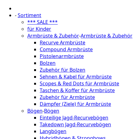
-
Sortiment
*** SALE ***
für Kinder
Armbrüste & Zubehör
-
Armbrüste & Zubehör
Recurve Armbrüste
Compound Armbrüste
Pistolenarmbrüste
Bolzen
Zubehör für Bolzen
Sehnen & Kabel für Armbrüste
Scopes & Red Dots für Armbrüste
Taschen & Koffer für Armbrüste
Zubehör für Armbrüste
Dämpfer (Ziele) für Armbrüste
Bögen
-
Bögen
Einteilige Jagd-Recurvebögen
Takedown Jagd-Recurvebögen
Langbögen
Hybridbögen & Strongbows