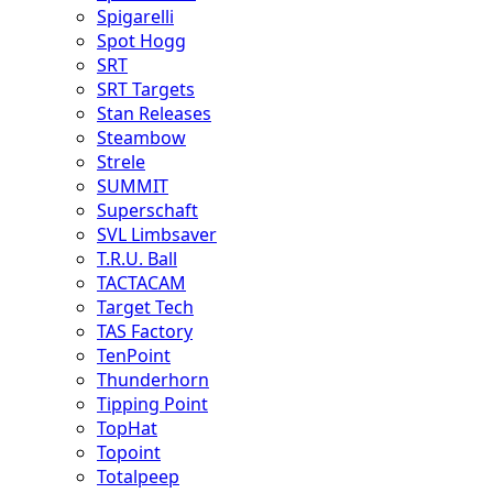
Spigarelli
Spot Hogg
SRT
SRT Targets
Stan Releases
Steambow
Strele
SUMMIT
Superschaft
SVL Limbsaver
T.R.U. Ball
TACTACAM
Target Tech
TAS Factory
TenPoint
Thunderhorn
Tipping Point
TopHat
Topoint
Totalpeep