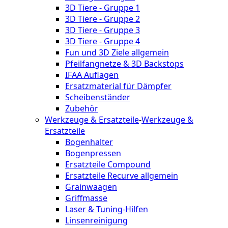
3D Tiere - Gruppe 1
3D Tiere - Gruppe 2
3D Tiere - Gruppe 3
3D Tiere - Gruppe 4
Fun und 3D Ziele allgemein
Pfeilfangnetze & 3D Backstops
IFAA Auflagen
Ersatzmaterial für Dämpfer
Scheibenständer
Zubehör
Werkzeuge & Ersatzteile
-
Werkzeuge &
Ersatzteile
Bogenhalter
Bogenpressen
Ersatzteile Compound
Ersatzteile Recurve allgemein
Grainwaagen
Griffmasse
Laser & Tuning-Hilfen
Linsenreinigung