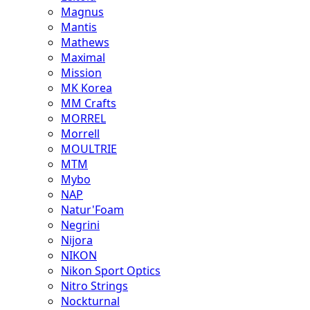
Magnus
Mantis
Mathews
Maximal
Mission
MK Korea
MM Crafts
MORREL
Morrell
MOULTRIE
MTM
Mybo
NAP
Natur'Foam
Negrini
Nijora
NIKON
Nikon Sport Optics
Nitro Strings
Nockturnal