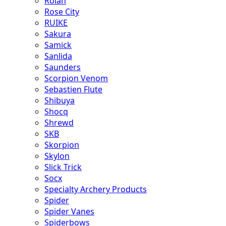
Rolan
Rose City
RUIKE
Sakura
Samick
Sanlida
Saunders
Scorpion Venom
Sebastien Flute
Shibuya
Shocq
Shrewd
SKB
Skorpion
Skylon
Slick Trick
Socx
Specialty Archery Products
Spider
Spider Vanes
Spiderbows