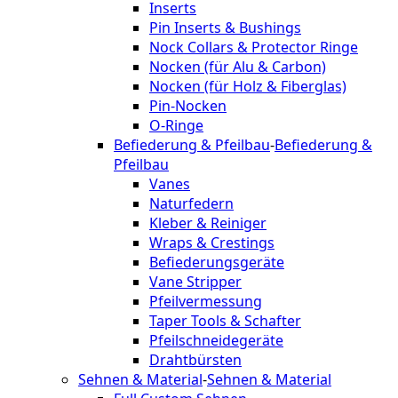
Inserts
Pin Inserts & Bushings
Nock Collars & Protector Ringe
Nocken (für Alu & Carbon)
Nocken (für Holz & Fiberglas)
Pin-Nocken
O-Ringe
Befiederung & Pfeilbau
-
Befiederung &
Pfeilbau
Vanes
Naturfedern
Kleber & Reiniger
Wraps & Crestings
Befiederungsgeräte
Vane Stripper
Pfeilvermessung
Taper Tools & Schafter
Pfeilschneidegeräte
Drahtbürsten
Sehnen & Material
-
Sehnen & Material