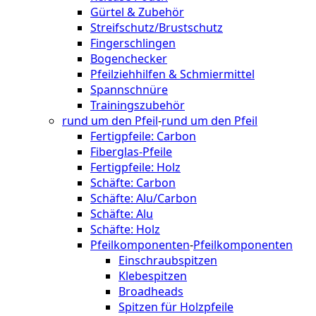
Gürtel & Zubehör
Streifschutz/Brustschutz
Fingerschlingen
Bogenchecker
Pfeilziehhilfen & Schmiermittel
Spannschnüre
Trainingszubehör
rund um den Pfeil
-
rund um den Pfeil
Fertigpfeile: Carbon
Fiberglas-Pfeile
Fertigpfeile: Holz
Schäfte: Carbon
Schäfte: Alu/Carbon
Schäfte: Alu
Schäfte: Holz
Pfeilkomponenten
-
Pfeilkomponenten
Einschraubspitzen
Klebespitzen
Broadheads
Spitzen für Holzpfeile