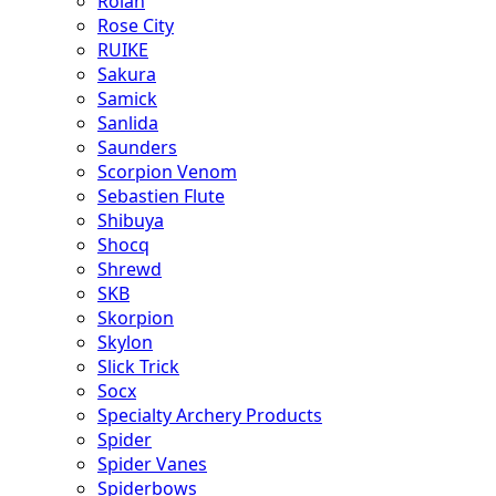
Rolan
Rose City
RUIKE
Sakura
Samick
Sanlida
Saunders
Scorpion Venom
Sebastien Flute
Shibuya
Shocq
Shrewd
SKB
Skorpion
Skylon
Slick Trick
Socx
Specialty Archery Products
Spider
Spider Vanes
Spiderbows