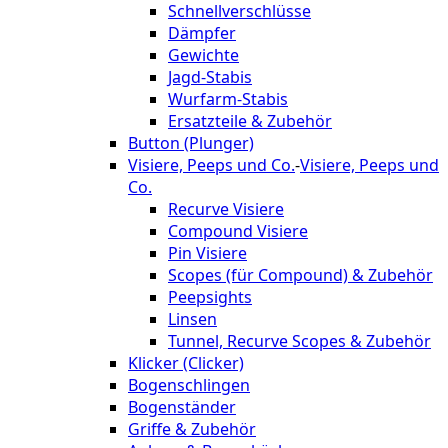
Schnellverschlüsse
Dämpfer
Gewichte
Jagd-Stabis
Wurfarm-Stabis
Ersatzteile & Zubehör
Button (Plunger)
Visiere, Peeps und Co.
-
Visiere, Peeps und
Co.
Recurve Visiere
Compound Visiere
Pin Visiere
Scopes (für Compound) & Zubehör
Peepsights
Linsen
Tunnel, Recurve Scopes & Zubehör
Klicker (Clicker)
Bogenschlingen
Bogenständer
Griffe & Zubehör