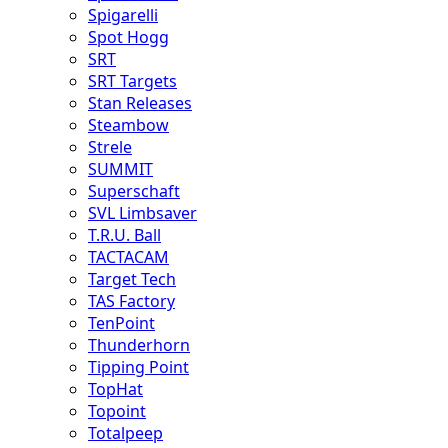
Spigarelli
Spot Hogg
SRT
SRT Targets
Stan Releases
Steambow
Strele
SUMMIT
Superschaft
SVL Limbsaver
T.R.U. Ball
TACTACAM
Target Tech
TAS Factory
TenPoint
Thunderhorn
Tipping Point
TopHat
Topoint
Totalpeep