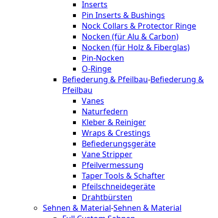
Inserts
Pin Inserts & Bushings
Nock Collars & Protector Ringe
Nocken (für Alu & Carbon)
Nocken (für Holz & Fiberglas)
Pin-Nocken
O-Ringe
Befiederung & Pfeilbau
-
Befiederung &
Pfeilbau
Vanes
Naturfedern
Kleber & Reiniger
Wraps & Crestings
Befiederungsgeräte
Vane Stripper
Pfeilvermessung
Taper Tools & Schafter
Pfeilschneidegeräte
Drahtbürsten
Sehnen & Material
-
Sehnen & Material