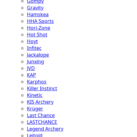
Gompy
Gravity
Hamskea
HHA Sports
Hori-Zone
Hot Shot
Hoyt
Infitec
Jackalope
Junxing
JVD
KAP
Karphos
Killer Instinct
Kinetic
KIS Archery
Krüger
Last Chance
LASTCHANCE
Legend Archery
Leitold