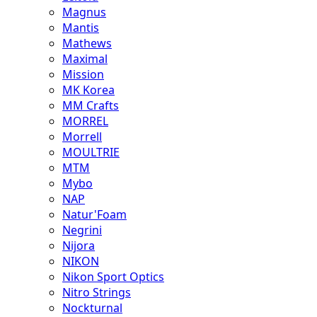
Magnus
Mantis
Mathews
Maximal
Mission
MK Korea
MM Crafts
MORREL
Morrell
MOULTRIE
MTM
Mybo
NAP
Natur'Foam
Negrini
Nijora
NIKON
Nikon Sport Optics
Nitro Strings
Nockturnal