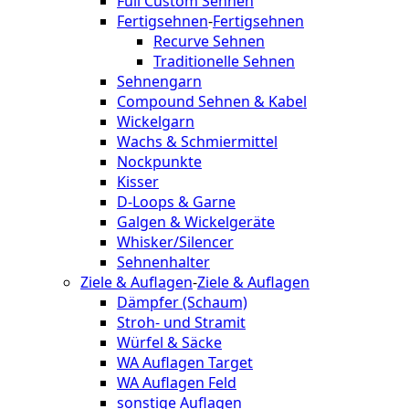
Full Custom Sehnen
Fertigsehnen
-
Fertigsehnen
Recurve Sehnen
Traditionelle Sehnen
Sehnengarn
Compound Sehnen & Kabel
Wickelgarn
Wachs & Schmiermittel
Nockpunkte
Kisser
D-Loops & Garne
Galgen & Wickelgeräte
Whisker/Silencer
Sehnenhalter
Ziele & Auflagen
-
Ziele & Auflagen
Dämpfer (Schaum)
Stroh- und Stramit
Würfel & Säcke
WA Auflagen Target
WA Auflagen Feld
sonstige Auflagen