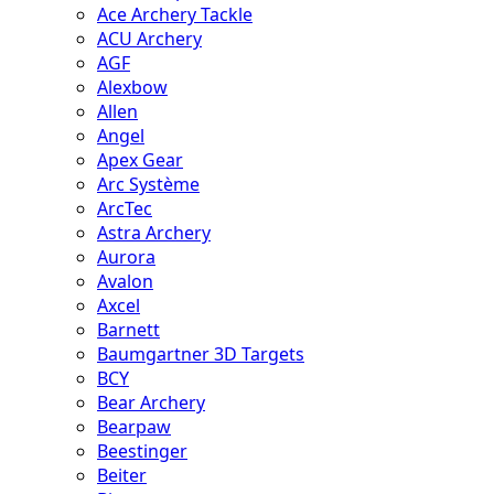
Ace Archery Tackle
ACU Archery
AGF
Alexbow
Allen
Angel
Apex Gear
Arc Système
ArcTec
Astra Archery
Aurora
Avalon
Axcel
Barnett
Baumgartner 3D Targets
BCY
Bear Archery
Bearpaw
Beestinger
Beiter