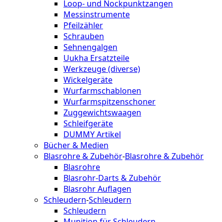
Loop- und Nockpunktzangen
Messinstrumente
Pfeilzähler
Schrauben
Sehnengalgen
Uukha Ersatzteile
Werkzeuge (diverse)
Wickelgeräte
Wurfarmschablonen
Wurfarmspitzenschoner
Zuggewichtswaagen
Schleifgeräte
DUMMY Artikel
Bücher & Medien
Blasrohre & Zubehör
-
Blasrohre & Zubehör
Blasrohre
Blasrohr-Darts & Zubehör
Blasrohr Auflagen
Schleudern
-
Schleudern
Schleudern
Munition für Schleudern