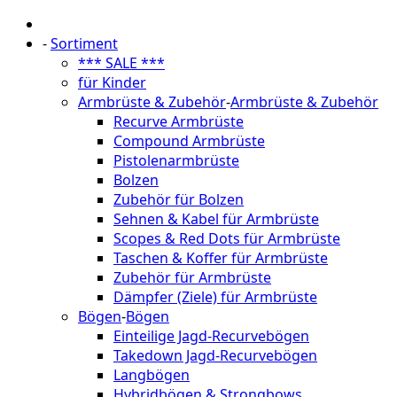
-
Sortiment
*** SALE ***
für Kinder
Armbrüste & Zubehör
-
Armbrüste & Zubehör
Recurve Armbrüste
Compound Armbrüste
Pistolenarmbrüste
Bolzen
Zubehör für Bolzen
Sehnen & Kabel für Armbrüste
Scopes & Red Dots für Armbrüste
Taschen & Koffer für Armbrüste
Zubehör für Armbrüste
Dämpfer (Ziele) für Armbrüste
Bögen
-
Bögen
Einteilige Jagd-Recurvebögen
Takedown Jagd-Recurvebögen
Langbögen
Hybridbögen & Strongbows