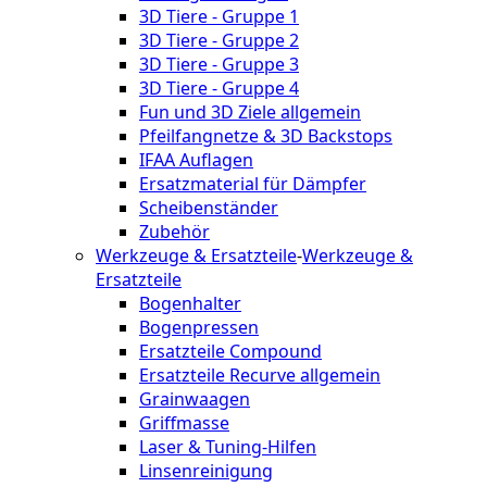
3D Tiere - Gruppe 1
3D Tiere - Gruppe 2
3D Tiere - Gruppe 3
3D Tiere - Gruppe 4
Fun und 3D Ziele allgemein
Pfeilfangnetze & 3D Backstops
IFAA Auflagen
Ersatzmaterial für Dämpfer
Scheibenständer
Zubehör
Werkzeuge & Ersatzteile
-
Werkzeuge &
Ersatzteile
Bogenhalter
Bogenpressen
Ersatzteile Compound
Ersatzteile Recurve allgemein
Grainwaagen
Griffmasse
Laser & Tuning-Hilfen
Linsenreinigung