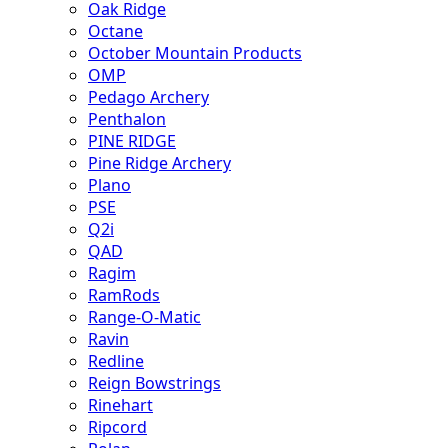
Oak Ridge
Octane
October Mountain Products
OMP
Pedago Archery
Penthalon
PINE RIDGE
Pine Ridge Archery
Plano
PSE
Q2i
QAD
Ragim
RamRods
Range-O-Matic
Ravin
Redline
Reign Bowstrings
Rinehart
Ripcord