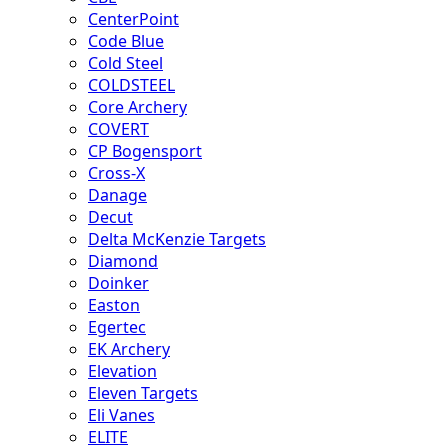
CenterPoint
Code Blue
Cold Steel
COLDSTEEL
Core Archery
COVERT
CP Bogensport
Cross-X
Danage
Decut
Delta McKenzie Targets
Diamond
Doinker
Easton
Egertec
EK Archery
Elevation
Eleven Targets
Eli Vanes
ELITE