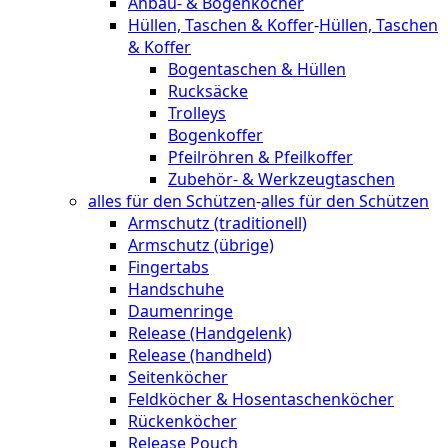
Anbau- & Bogenköcher
Hüllen, Taschen & Koffer
-
Hüllen, Taschen
& Koffer
Bogentaschen & Hüllen
Rucksäcke
Trolleys
Bogenkoffer
Pfeilröhren & Pfeilkoffer
Zubehör- & Werkzeugtaschen
alles für den Schützen
-
alles für den Schützen
Armschutz (traditionell)
Armschutz (übrige)
Fingertabs
Handschuhe
Daumenringe
Release (Handgelenk)
Release (handheld)
Seitenköcher
Feldköcher & Hosentaschenköcher
Rückenköcher
Release Pouch