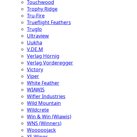
Touchwood
Trophy Ridge
Tru-Fire
Trueflight Feathers
Truglo
Ultraview
Uukha
V.DE.M
Verlag Hörnig
Verlag Vorderegger
Victory
Viper
White Feather
WIAWIS
Wifler Industries
Wild Mountain
Wildcrete
Win & Win (Wiawis)
WNS (Winners)
Wooooojack
XS Wings