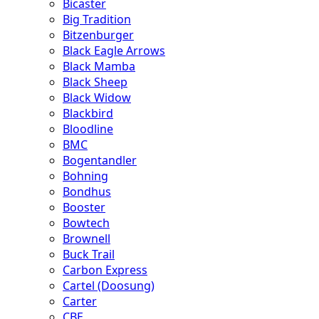
Bicaster
Big Tradition
Bitzenburger
Black Eagle Arrows
Black Mamba
Black Sheep
Black Widow
Blackbird
Bloodline
BMC
Bogentandler
Bohning
Bondhus
Booster
Bowtech
Brownell
Buck Trail
Carbon Express
Cartel (Doosung)
Carter
CBE