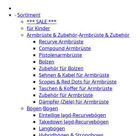
-
Sortiment
*** SALE ***
für Kinder
Armbrüste & Zubehör
-
Armbrüste & Zubehör
Recurve Armbrüste
Compound Armbrüste
Pistolenarmbrüste
Bolzen
Zubehör für Bolzen
Sehnen & Kabel für Armbrüste
Scopes & Red Dots für Armbrüste
Taschen & Koffer für Armbrüste
Zubehör für Armbrüste
Dämpfer (Ziele) für Armbrüste
Bögen
-
Bögen
Einteilige Jagd-Recurvebögen
Takedown Jagd-Recurvebögen
Langbögen
Hybridbögen & Strongbows