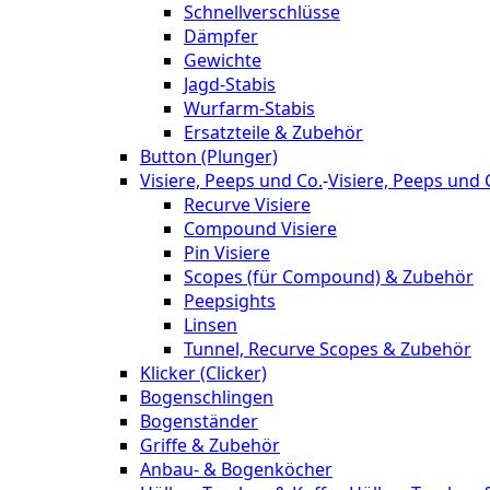
Schnellverschlüsse
Dämpfer
Gewichte
Jagd-Stabis
Wurfarm-Stabis
Ersatzteile & Zubehör
Button (Plunger)
Visiere, Peeps und Co.
-
Visiere, Peeps und 
Recurve Visiere
Compound Visiere
Pin Visiere
Scopes (für Compound) & Zubehör
Peepsights
Linsen
Tunnel, Recurve Scopes & Zubehör
Klicker (Clicker)
Bogenschlingen
Bogenständer
Griffe & Zubehör
Anbau- & Bogenköcher