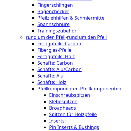
Fingerschlingen
Bogenchecker
Pfeilziehhilfen & Schmiermittel
Spannschnüre
Trainingszubehör
rund um den Pfeil
-
rund um den Pfeil
Fertigpfeile: Carbon
Fiberglas-Pfeile
Fertigpfeile: Holz
Schäfte: Carbon
Schäfte: Alu/Carbon
Schäfte: Alu
Schäfte: Holz
Pfeilkomponenten
-
Pfeilkomponenten
Einschraubspitzen
Klebespitzen
Broadheads
Spitzen für Holzpfeile
Inserts
Pin Inserts & Bushings