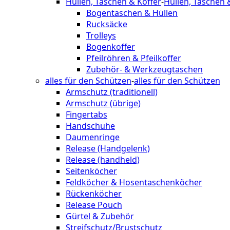
Hüllen, Taschen & Koffer
-
Hüllen, Taschen 
Bogentaschen & Hüllen
Rucksäcke
Trolleys
Bogenkoffer
Pfeilröhren & Pfeilkoffer
Zubehör- & Werkzeugtaschen
alles für den Schützen
-
alles für den Schützen
Armschutz (traditionell)
Armschutz (übrige)
Fingertabs
Handschuhe
Daumenringe
Release (Handgelenk)
Release (handheld)
Seitenköcher
Feldköcher & Hosentaschenköcher
Rückenköcher
Release Pouch
Gürtel & Zubehör
Streifschutz/Brustschutz