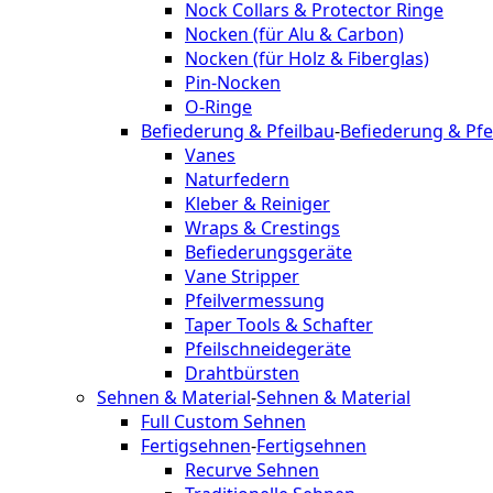
Nock Collars & Protector Ringe
Nocken (für Alu & Carbon)
Nocken (für Holz & Fiberglas)
Pin-Nocken
O-Ringe
Befiederung & Pfeilbau
-
Befiederung & Pfe
Vanes
Naturfedern
Kleber & Reiniger
Wraps & Crestings
Befiederungsgeräte
Vane Stripper
Pfeilvermessung
Taper Tools & Schafter
Pfeilschneidegeräte
Drahtbürsten
Sehnen & Material
-
Sehnen & Material
Full Custom Sehnen
Fertigsehnen
-
Fertigsehnen
Recurve Sehnen