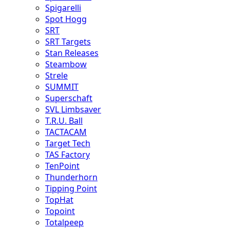
Spigarelli
Spot Hogg
SRT
SRT Targets
Stan Releases
Steambow
Strele
SUMMIT
Superschaft
SVL Limbsaver
T.R.U. Ball
TACTACAM
Target Tech
TAS Factory
TenPoint
Thunderhorn
Tipping Point
TopHat
Topoint
Totalpeep