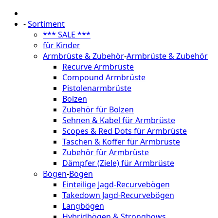
-
Sortiment
*** SALE ***
für Kinder
Armbrüste & Zubehör
-
Armbrüste & Zubehör
Recurve Armbrüste
Compound Armbrüste
Pistolenarmbrüste
Bolzen
Zubehör für Bolzen
Sehnen & Kabel für Armbrüste
Scopes & Red Dots für Armbrüste
Taschen & Koffer für Armbrüste
Zubehör für Armbrüste
Dämpfer (Ziele) für Armbrüste
Bögen
-
Bögen
Einteilige Jagd-Recurvebögen
Takedown Jagd-Recurvebögen
Langbögen
Hybridbögen & Strongbows