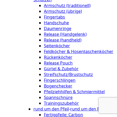
Armschutz (traditionell)
Armschutz (übrige)
Fingertabs
Handschuhe
Daumenringe
Release (Handgelenk)
Release (handheld)
Seitenköcher
Feldköcher & Hosentaschenköcher
Rückenköcher
Release Pouch
Gürtel & Zubehör
Streifschutz/Brustschutz
Fingerschlingen
Bogenchecker
Pfeilziehhilfen & Schmiermittel
Spannschnüre
Trainingszubehör
rund um den Pfeil
-
rund um den Pfeil
Fertigpfeile: Carbon