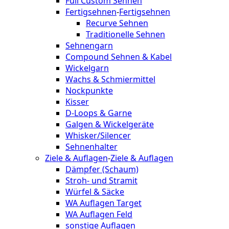
Full Custom Sehnen
Fertigsehnen
-
Fertigsehnen
Recurve Sehnen
Traditionelle Sehnen
Sehnengarn
Compound Sehnen & Kabel
Wickelgarn
Wachs & Schmiermittel
Nockpunkte
Kisser
D-Loops & Garne
Galgen & Wickelgeräte
Whisker/Silencer
Sehnenhalter
Ziele & Auflagen
-
Ziele & Auflagen
Dämpfer (Schaum)
Stroh- und Stramit
Würfel & Säcke
WA Auflagen Target
WA Auflagen Feld
sonstige Auflagen