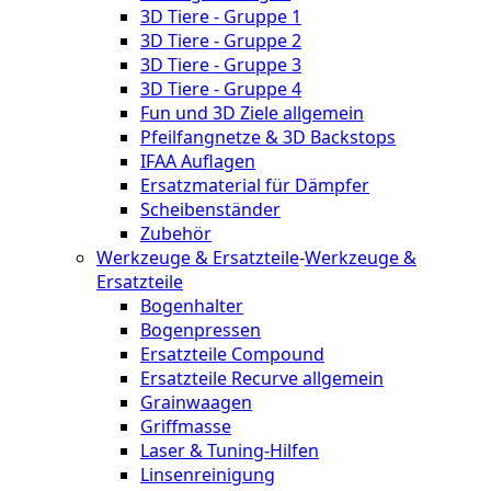
3D Tiere - Gruppe 1
3D Tiere - Gruppe 2
3D Tiere - Gruppe 3
3D Tiere - Gruppe 4
Fun und 3D Ziele allgemein
Pfeilfangnetze & 3D Backstops
IFAA Auflagen
Ersatzmaterial für Dämpfer
Scheibenständer
Zubehör
Werkzeuge & Ersatzteile
-
Werkzeuge &
Ersatzteile
Bogenhalter
Bogenpressen
Ersatzteile Compound
Ersatzteile Recurve allgemein
Grainwaagen
Griffmasse
Laser & Tuning-Hilfen
Linsenreinigung