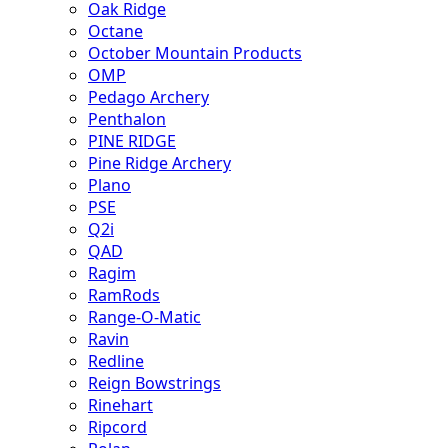
Oak Ridge
Octane
October Mountain Products
OMP
Pedago Archery
Penthalon
PINE RIDGE
Pine Ridge Archery
Plano
PSE
Q2i
QAD
Ragim
RamRods
Range-O-Matic
Ravin
Redline
Reign Bowstrings
Rinehart
Ripcord