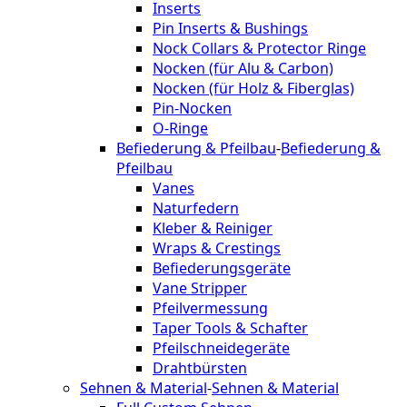
Inserts
Pin Inserts & Bushings
Nock Collars & Protector Ringe
Nocken (für Alu & Carbon)
Nocken (für Holz & Fiberglas)
Pin-Nocken
O-Ringe
Befiederung & Pfeilbau
-
Befiederung &
Pfeilbau
Vanes
Naturfedern
Kleber & Reiniger
Wraps & Crestings
Befiederungsgeräte
Vane Stripper
Pfeilvermessung
Taper Tools & Schafter
Pfeilschneidegeräte
Drahtbürsten
Sehnen & Material
-
Sehnen & Material