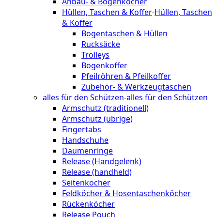
Anbau- & Bogenköcher
Hüllen, Taschen & Koffer
-
Hüllen, Taschen
& Koffer
Bogentaschen & Hüllen
Rucksäcke
Trolleys
Bogenkoffer
Pfeilröhren & Pfeilkoffer
Zubehör- & Werkzeugtaschen
alles für den Schützen
-
alles für den Schützen
Armschutz (traditionell)
Armschutz (übrige)
Fingertabs
Handschuhe
Daumenringe
Release (Handgelenk)
Release (handheld)
Seitenköcher
Feldköcher & Hosentaschenköcher
Rückenköcher
Release Pouch