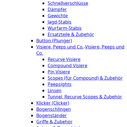
Schnellverschlüsse
Dämpfer
Gewichte
Jagd-Stabis
Wurfarm-Stabis
Ersatzteile & Zubehör
Button (Plunger)
Visiere, Peeps und Co.
-
Visiere, Peeps und
Co.
Recurve Visiere
Compound Visiere
Pin Visiere
Scopes (für Compound) & Zubehör
Peepsights
Linsen
Tunnel, Recurve Scopes & Zubehör
Klicker (Clicker)
Bogenschlingen
Bogenständer
Griffe & Zubehör