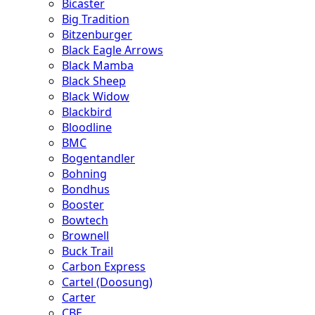
Bicaster
Big Tradition
Bitzenburger
Black Eagle Arrows
Black Mamba
Black Sheep
Black Widow
Blackbird
Bloodline
BMC
Bogentandler
Bohning
Bondhus
Booster
Bowtech
Brownell
Buck Trail
Carbon Express
Cartel (Doosung)
Carter
CBE