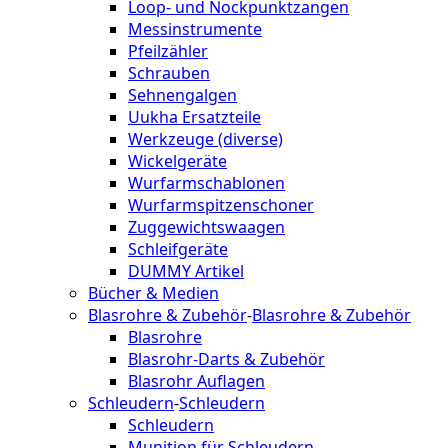
Loop- und Nockpunktzangen
Messinstrumente
Pfeilzähler
Schrauben
Sehnengalgen
Uukha Ersatzteile
Werkzeuge (diverse)
Wickelgeräte
Wurfarmschablonen
Wurfarmspitzenschoner
Zuggewichtswaagen
Schleifgeräte
DUMMY Artikel
Bücher & Medien
Blasrohre & Zubehör
-
Blasrohre & Zubehör
Blasrohre
Blasrohr-Darts & Zubehör
Blasrohr Auflagen
Schleudern
-
Schleudern
Schleudern
Munition für Schleudern