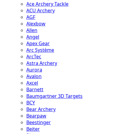
Ace Archery Tackle
ACU Archery
AGF
Alexbow
Allen
Angel
Apex Gear
Arc Système
ArcTec
Astra Archery
Aurora
Avalon
Axcel
Barnett
Baumgartner 3D Targets
BCY
Bear Archery
Bearpaw
Beestinger
Beiter