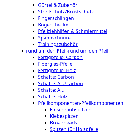
Gürtel & Zubehör
Streifschutz/Brustschutz
Fingerschlingen
Bogenchecker
Pfeilziehhilfen & Schmiermittel
Spannschnüre
Trainingszubehör
rund um den Pfeil
-
rund um den Pfeil
Fertigpfeile: Carbon
Fiberglas-Pfeile
Fertigpfeile: Holz
Schäfte: Carbon
Schäfte: Alu/Carbon
Schäfte: Alu
Schäfte: Holz
Pfeilkomponenten
-
Pfeilkomponenten
Einschraubspitzen
Klebespitzen
Broadheads
Spitzen für Holzpfeile