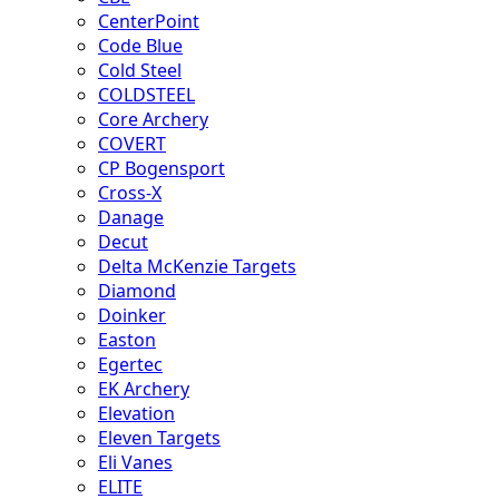
CenterPoint
Code Blue
Cold Steel
COLDSTEEL
Core Archery
COVERT
CP Bogensport
Cross-X
Danage
Decut
Delta McKenzie Targets
Diamond
Doinker
Easton
Egertec
EK Archery
Elevation
Eleven Targets
Eli Vanes
ELITE