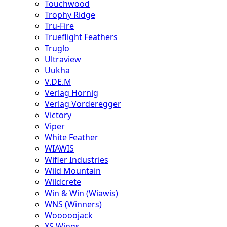
Touchwood
Trophy Ridge
Tru-Fire
Trueflight Feathers
Truglo
Ultraview
Uukha
V.DE.M
Verlag Hörnig
Verlag Vorderegger
Victory
Viper
White Feather
WIAWIS
Wifler Industries
Wild Mountain
Wildcrete
Win & Win (Wiawis)
WNS (Winners)
Wooooojack
XS Wings