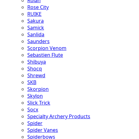
Rolan
Rose City
RUIKE
Sakura
Samick
Sanlida
Saunders
Scorpion Venom
Sebastien Flute
Shibuya
Shocq
Shrewd
SKB
Skorpion
Skylon
Slick Trick
Socx
Specialty Archery Products
Spider
Spider Vanes
Spiderbows