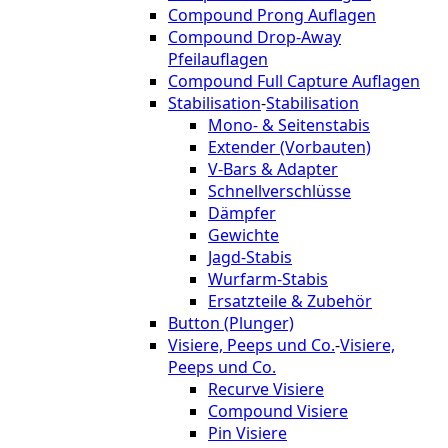
Compound Prong Auflagen
Compound Drop-Away
Pfeilauflagen
Compound Full Capture Auflagen
Stabilisation
-
Stabilisation
Mono- & Seitenstabis
Extender (Vorbauten)
V-Bars & Adapter
Schnellverschlüsse
Dämpfer
Gewichte
Jagd-Stabis
Wurfarm-Stabis
Ersatzteile & Zubehör
Button (Plunger)
Visiere, Peeps und Co.
-
Visiere,
Peeps und Co.
Recurve Visiere
Compound Visiere
Pin Visiere