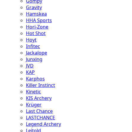
Gompy
Gravity
Hamskea
HHA Sports
Hori-Zone
Hot Shot
Hoyt
Infitec
Jackalope
Junxing
JVD
KAP
Karphos
Killer Instinct
Kinetic
KIS Archery
Krüger
Last Chance
LASTCHANCE
Legend Archery
Leitold