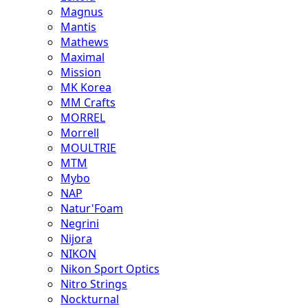
Magnus
Mantis
Mathews
Maximal
Mission
MK Korea
MM Crafts
MORREL
Morrell
MOULTRIE
MTM
Mybo
NAP
Natur'Foam
Negrini
Nijora
NIKON
Nikon Sport Optics
Nitro Strings
Nockturnal