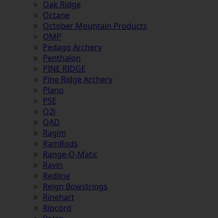
Oak Ridge
Octane
October Mountain Products
OMP
Pedago Archery
Penthalon
PINE RIDGE
Pine Ridge Archery
Plano
PSE
Q2i
QAD
Ragim
RamRods
Range-O-Matic
Ravin
Redline
Reign Bowstrings
Rinehart
Ripcord