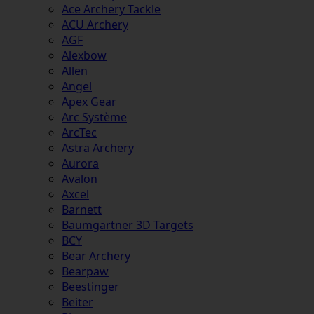
Ace Archery Tackle
ACU Archery
AGF
Alexbow
Allen
Angel
Apex Gear
Arc Système
ArcTec
Astra Archery
Aurora
Avalon
Axcel
Barnett
Baumgartner 3D Targets
BCY
Bear Archery
Bearpaw
Beestinger
Beiter