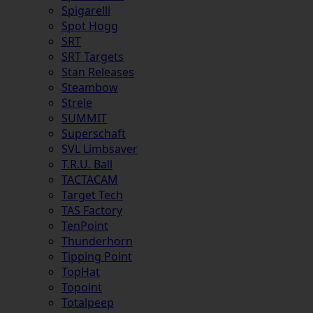
Spigarelli
Spot Hogg
SRT
SRT Targets
Stan Releases
Steambow
Strele
SUMMIT
Superschaft
SVL Limbsaver
T.R.U. Ball
TACTACAM
Target Tech
TAS Factory
TenPoint
Thunderhorn
Tipping Point
TopHat
Topoint
Totalpeep