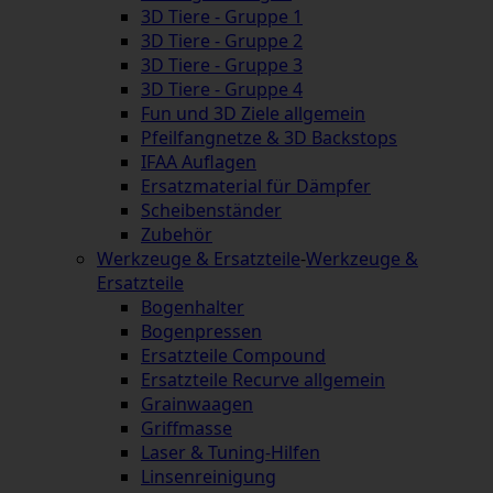
3D Tiere - Gruppe 1
3D Tiere - Gruppe 2
3D Tiere - Gruppe 3
3D Tiere - Gruppe 4
Fun und 3D Ziele allgemein
Pfeilfangnetze & 3D Backstops
IFAA Auflagen
Ersatzmaterial für Dämpfer
Scheibenständer
Zubehör
Werkzeuge & Ersatzteile
-
Werkzeuge &
Ersatzteile
Bogenhalter
Bogenpressen
Ersatzteile Compound
Ersatzteile Recurve allgemein
Grainwaagen
Griffmasse
Laser & Tuning-Hilfen
Linsenreinigung