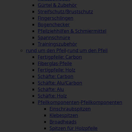
Gürtel & Zubehör
Streifschutz/Brustschutz
Fingerschlingen
Bogenchecker
Pfeilziehhilfen & Schmiermittel
Spannschnüre
Trainingszubehör
rund um den Pfeil
-
rund um den Pfeil
Fertigpfeile: Carbon
Fiberglas-Pfeile
Fertigpfeile: Holz
Schäfte: Carbon
Schäfte: Alu/Carbon
Schäfte: Alu
Schäfte: Holz
Pfeilkomponenten
-
Pfeilkomponenten
Einschraubspitzen
Klebespitzen
Broadheads
Spitzen für Holzpfeile