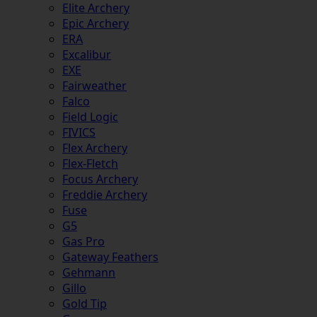
Elite Archery
Epic Archery
ERA
Excalibur
EXE
Fairweather
Falco
Field Logic
FIVICS
Flex Archery
Flex-Fletch
Focus Archery
Freddie Archery
Fuse
G5
Gas Pro
Gateway Feathers
Gehmann
Gillo
Gold Tip