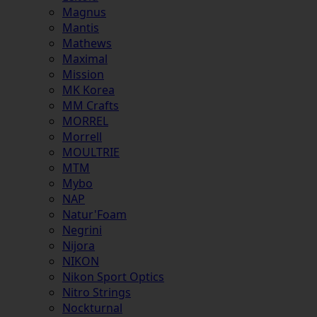
Magnus
Mantis
Mathews
Maximal
Mission
MK Korea
MM Crafts
MORREL
Morrell
MOULTRIE
MTM
Mybo
NAP
Natur'Foam
Negrini
Nijora
NIKON
Nikon Sport Optics
Nitro Strings
Nockturnal