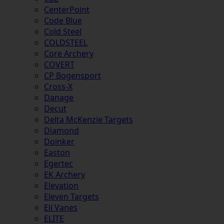
CenterPoint
Code Blue
Cold Steel
COLDSTEEL
Core Archery
COVERT
CP Bogensport
Cross-X
Danage
Decut
Delta McKenzie Targets
Diamond
Doinker
Easton
Egertec
EK Archery
Elevation
Eleven Targets
Eli Vanes
ELITE