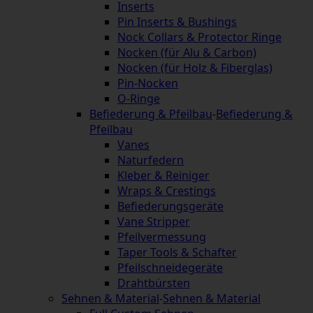
Inserts
Pin Inserts & Bushings
Nock Collars & Protector Ringe
Nocken (für Alu & Carbon)
Nocken (für Holz & Fiberglas)
Pin-Nocken
O-Ringe
Befiederung & Pfeilbau
-
Befiederung &
Pfeilbau
Vanes
Naturfedern
Kleber & Reiniger
Wraps & Crestings
Befiederungsgeräte
Vane Stripper
Pfeilvermessung
Taper Tools & Schafter
Pfeilschneidegeräte
Drahtbürsten
Sehnen & Material
-
Sehnen & Material