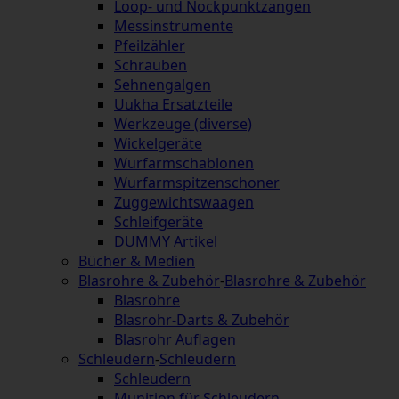
Loop- und Nockpunktzangen
Messinstrumente
Pfeilzähler
Schrauben
Sehnengalgen
Uukha Ersatzteile
Werkzeuge (diverse)
Wickelgeräte
Wurfarmschablonen
Wurfarmspitzenschoner
Zuggewichtswaagen
Schleifgeräte
DUMMY Artikel
Bücher & Medien
Blasrohre & Zubehör
-
Blasrohre & Zubehör
Blasrohre
Blasrohr-Darts & Zubehör
Blasrohr Auflagen
Schleudern
-
Schleudern
Schleudern
Munition für Schleudern