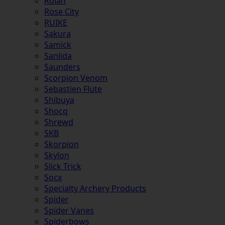
Rolan
Rose City
RUIKE
Sakura
Samick
Sanlida
Saunders
Scorpion Venom
Sebastien Flute
Shibuya
Shocq
Shrewd
SKB
Skorpion
Skylon
Slick Trick
Socx
Specialty Archery Products
Spider
Spider Vanes
Spiderbows