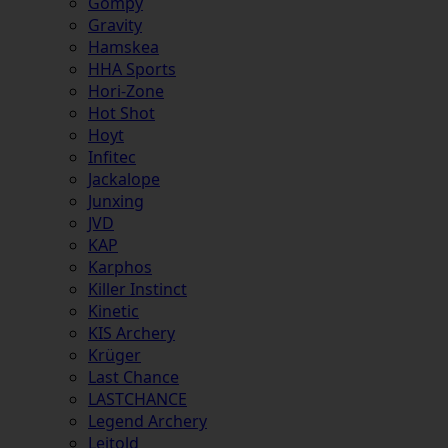
Gompy
Gravity
Hamskea
HHA Sports
Hori-Zone
Hot Shot
Hoyt
Infitec
Jackalope
Junxing
JVD
KAP
Karphos
Killer Instinct
Kinetic
KIS Archery
Krüger
Last Chance
LASTCHANCE
Legend Archery
Leitold