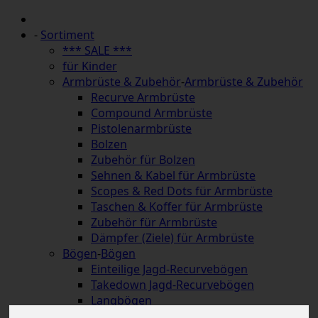
-
Sortiment
*** SALE ***
für Kinder
Armbrüste & Zubehör
-
Armbrüste & Zubehör
Recurve Armbrüste
Compound Armbrüste
Pistolenarmbrüste
Bolzen
Zubehör für Bolzen
Sehnen & Kabel für Armbrüste
Scopes & Red Dots für Armbrüste
Taschen & Koffer für Armbrüste
Zubehör für Armbrüste
Dämpfer (Ziele) für Armbrüste
Bögen
-
Bögen
Einteilige Jagd-Recurvebögen
Takedown Jagd-Recurvebögen
Langbögen
Hybridbögen & Strongbows