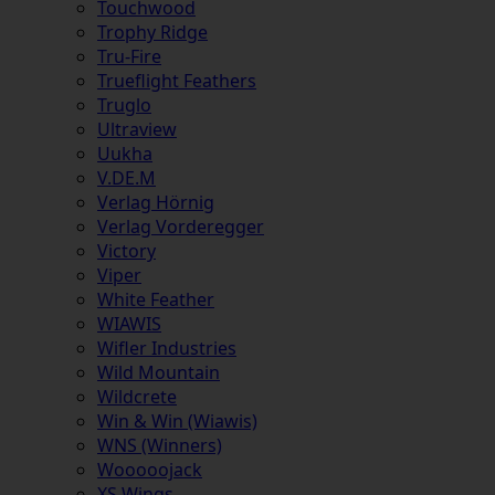
Touchwood
Trophy Ridge
Tru-Fire
Trueflight Feathers
Truglo
Ultraview
Uukha
V.DE.M
Verlag Hörnig
Verlag Vorderegger
Victory
Viper
White Feather
WIAWIS
Wifler Industries
Wild Mountain
Wildcrete
Win & Win (Wiawis)
WNS (Winners)
Wooooojack
XS Wings