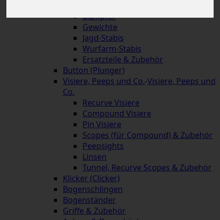
Schnellverschlüsse
Dämpfer
Gewichte
Jagd-Stabis
Wurfarm-Stabis
Ersatzteile & Zubehör
Button (Plunger)
Visiere, Peeps und Co.
-
Visiere, Peeps und
Co.
Recurve Visiere
Compound Visiere
Pin Visiere
Scopes (für Compound) & Zubehör
Peepsights
Linsen
Tunnel, Recurve Scopes & Zubehör
Klicker (Clicker)
Bogenschlingen
Bogenständer
Griffe & Zubehör