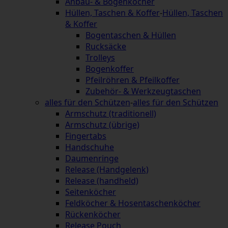
Anbau- & Bogenköcher
Hüllen, Taschen & Koffer
-
Hüllen, Taschen
& Koffer
Bogentaschen & Hüllen
Rucksäcke
Trolleys
Bogenkoffer
Pfeilröhren & Pfeilkoffer
Zubehör- & Werkzeugtaschen
alles für den Schützen
-
alles für den Schützen
Armschutz (traditionell)
Armschutz (übrige)
Fingertabs
Handschuhe
Daumenringe
Release (Handgelenk)
Release (handheld)
Seitenköcher
Feldköcher & Hosentaschenköcher
Rückenköcher
Release Pouch