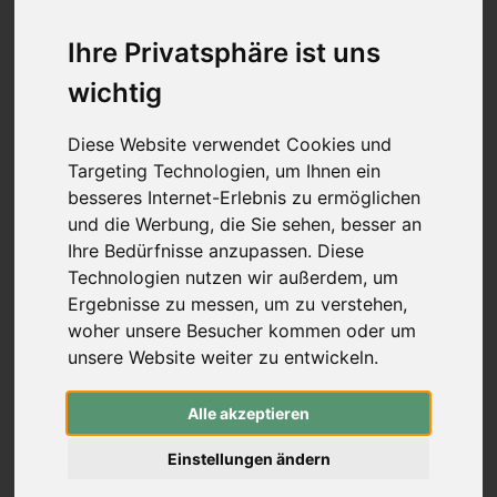
Mittelstücke (Schraubverschluss)
Wurfarme (Schraubverschluss)
Ihre Privatsphäre ist uns
Recurve Mittelstücke (ILF)
wichtig
Wurfarme (ILF, Formula)
Compound-Bögen
Koreanische Bögen & Reiterbögen
Diese Website verwendet Cookies und
Freizeitbögen & Sets
Targeting Technologien, um Ihnen ein
Bogenbau
besseres Internet-Erlebnis zu ermöglichen
rund um den Bogen
-
rund um den Bogen
und die Werbung, die Sie sehen, besser an
Pfeilauflagen (zum Schrauben)
Ihre Bedürfnisse anzupassen. Diese
Pfeilauflagen (zum Kleben)
Technologien nutzen wir außerdem, um
traditionelle Pfeilauflagen
Ergebnisse zu messen, um zu verstehen,
Compound Blade Auflagen
woher unsere Besucher kommen oder um
Compound Prong Auflagen
unsere Website weiter zu entwickeln.
Compound Drop-Away Pfeilauflagen
Compound Full Capture Auflagen
Stabilisation
-
Stabilisation
Alle akzeptieren
Mono- & Seitenstabis
Extender (Vorbauten)
Einstellungen ändern
V-Bars & Adapter