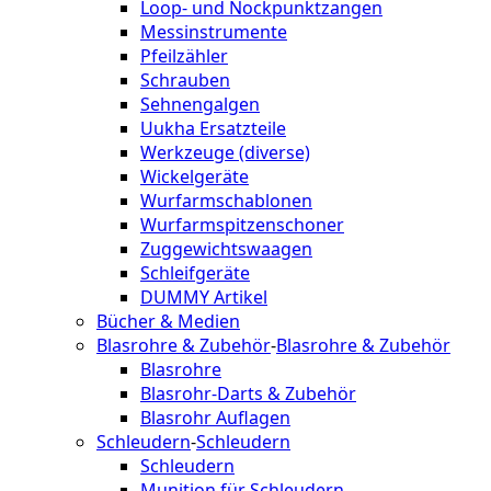
Loop- und Nockpunktzangen
Messinstrumente
Pfeilzähler
Schrauben
Sehnengalgen
Uukha Ersatzteile
Werkzeuge (diverse)
Wickelgeräte
Wurfarmschablonen
Wurfarmspitzenschoner
Zuggewichtswaagen
Schleifgeräte
DUMMY Artikel
Bücher & Medien
Blasrohre & Zubehör
-
Blasrohre & Zubehör
Blasrohre
Blasrohr-Darts & Zubehör
Blasrohr Auflagen
Schleudern
-
Schleudern
Schleudern
Munition für Schleudern