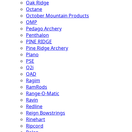
Oak Ridge
Octane
October Mountain Products
OMP
Pedago Archery
Penthalon
PINE RIDGE
Pine Ridge Archery
Plano
PSE
Q2i
QAD
Ragim
RamRods
Range-O-Matic
Ravin
Redline
Reign Bowstrings
Rinehart
Ripcord