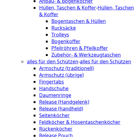
Anbau- & Bogenköcher
Hüllen, Taschen & Koffer
-
Hüllen, Taschen
& Koffer
Bogentaschen & Hüllen
Rucksäcke
Trolleys
Bogenkoffer
Pfeilröhren & Pfeilkoffer
Zubehör- & Werkzeugtaschen
alles für den Schützen
-
alles für den Schützen
Armschutz (traditionell)
Armschutz (übrige)
Fingertabs
Handschuhe
Daumenringe
Release (Handgelenk)
Release (handheld)
Seitenköcher
Feldköcher & Hosentaschenköcher
Rückenköcher
Release Pouch