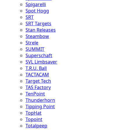
Spigarelli
Spot Hogg
SRT
SRT Targets
Stan Releases
Steambow
Strele
SUMMIT
Superschaft
SVL Limbsaver
T.R.U. Ball
TACTACAM
Target Tech
TAS Factory
TenPoint
Thunderhorn
Tipping Point
TopHat
Topoint
Totalpeep