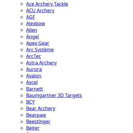
Ace Archery Tackle
ACU Archery
AGF
Alexbow
Allen
Angel
Apex Gear
Arc Système
ArcTec
Astra Archery
Aurora
Avalon
Axcel
Barnett
Baumgartner 3D Targets
BCY
Bear Archery
Bearpaw
Beestinger
Beiter