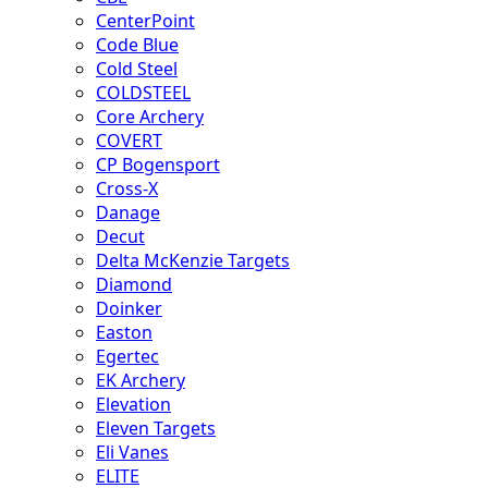
CenterPoint
Code Blue
Cold Steel
COLDSTEEL
Core Archery
COVERT
CP Bogensport
Cross-X
Danage
Decut
Delta McKenzie Targets
Diamond
Doinker
Easton
Egertec
EK Archery
Elevation
Eleven Targets
Eli Vanes
ELITE