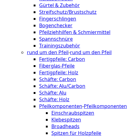
Gürtel & Zubehör
Streifschutz/Brustschutz
Fingerschlingen
Bogenchecker
Pfeilziehhilfen & Schmiermittel
Spannschnüre
Trainingszubehör
rund um den Pfeil
-
rund um den Pfeil
Fertigpfeile: Carbon
Fiberglas-Pfeile
Fertigpfeile: Holz
Schäfte: Carbon
Schäfte: Alu/Carbon
Schäfte: Alu
Schäfte: Holz
Pfeilkomponenten
-
Pfeilkomponenten
Einschraubspitzen
Klebespitzen
Broadheads
Spitzen für Holzpfeile