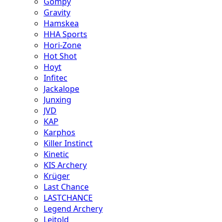
Gompy
Gravity
Hamskea
HHA Sports
Hori-Zone
Hot Shot
Hoyt
Infitec
Jackalope
Junxing
JVD
KAP
Karphos
Killer Instinct
Kinetic
KIS Archery
Krüger
Last Chance
LASTCHANCE
Legend Archery
Leitold