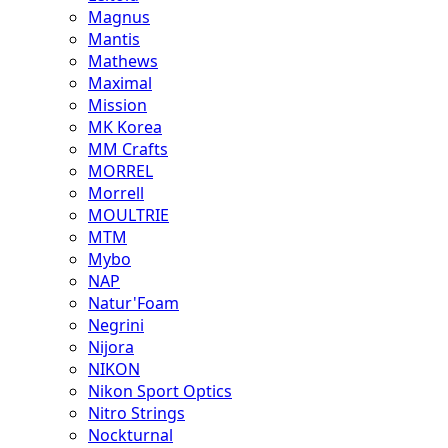
Magnus
Mantis
Mathews
Maximal
Mission
MK Korea
MM Crafts
MORREL
Morrell
MOULTRIE
MTM
Mybo
NAP
Natur'Foam
Negrini
Nijora
NIKON
Nikon Sport Optics
Nitro Strings
Nockturnal