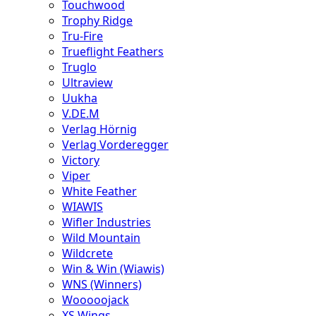
Touchwood
Trophy Ridge
Tru-Fire
Trueflight Feathers
Truglo
Ultraview
Uukha
V.DE.M
Verlag Hörnig
Verlag Vorderegger
Victory
Viper
White Feather
WIAWIS
Wifler Industries
Wild Mountain
Wildcrete
Win & Win (Wiawis)
WNS (Winners)
Wooooojack
XS Wings