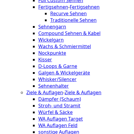
Full Custom Sehnen
Fertigsehnen
-
Fertigsehnen
Recurve Sehnen
Traditionelle Sehnen
Sehnengarn
Compound Sehnen & Kabel
Wickelgarn
Wachs & Schmiermittel
Nockpunkte
Kisser
D-Loops & Garne
Galgen & Wickelgeräte
Whisker/Silencer
Sehnenhalter
Ziele & Auflagen
-
Ziele & Auflagen
Dämpfer (Schaum)
Stroh- und Stramit
Würfel & Säcke
WA Auflagen Target
WA Auflagen Feld
sonstige Auflagen