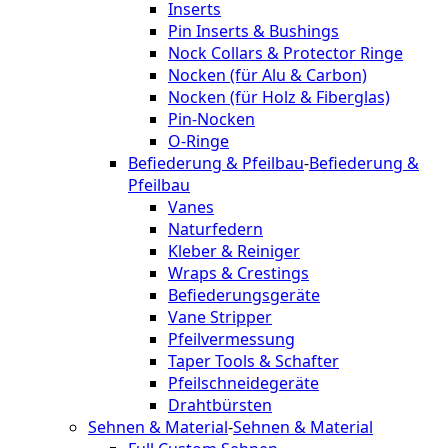
Inserts
Pin Inserts & Bushings
Nock Collars & Protector Ringe
Nocken (für Alu & Carbon)
Nocken (für Holz & Fiberglas)
Pin-Nocken
O-Ringe
Befiederung & Pfeilbau
-
Befiederung &
Pfeilbau
Vanes
Naturfedern
Kleber & Reiniger
Wraps & Crestings
Befiederungsgeräte
Vane Stripper
Pfeilvermessung
Taper Tools & Schafter
Pfeilschneidegeräte
Drahtbürsten
Sehnen & Material
-
Sehnen & Material