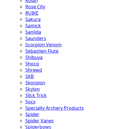
Rolan
Rose City
RUIKE
Sakura
Samick
Sanlida
Saunders
Scorpion Venom
Sebastien Flute
Shibuya
Shocq
Shrewd
SKB
Skorpion
Skylon
Slick Trick
Socx
Specialty Archery Products
Spider
Spider Vanes
Spiderbows