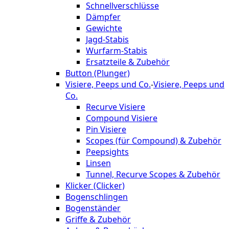
Schnellverschlüsse
Dämpfer
Gewichte
Jagd-Stabis
Wurfarm-Stabis
Ersatzteile & Zubehör
Button (Plunger)
Visiere, Peeps und Co.
-
Visiere, Peeps und
Co.
Recurve Visiere
Compound Visiere
Pin Visiere
Scopes (für Compound) & Zubehör
Peepsights
Linsen
Tunnel, Recurve Scopes & Zubehör
Klicker (Clicker)
Bogenschlingen
Bogenständer
Griffe & Zubehör