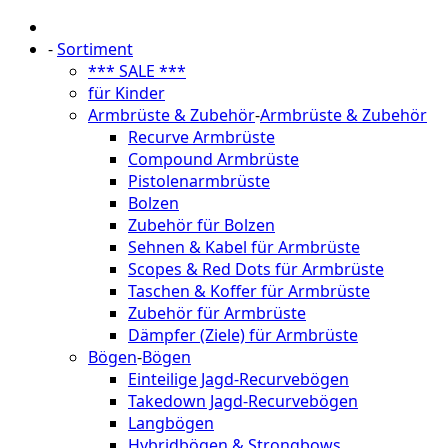
-
Sortiment
*** SALE ***
für Kinder
Armbrüste & Zubehör
-
Armbrüste & Zubehör
Recurve Armbrüste
Compound Armbrüste
Pistolenarmbrüste
Bolzen
Zubehör für Bolzen
Sehnen & Kabel für Armbrüste
Scopes & Red Dots für Armbrüste
Taschen & Koffer für Armbrüste
Zubehör für Armbrüste
Dämpfer (Ziele) für Armbrüste
Bögen
-
Bögen
Einteilige Jagd-Recurvebögen
Takedown Jagd-Recurvebögen
Langbögen
Hybridbögen & Strongbows