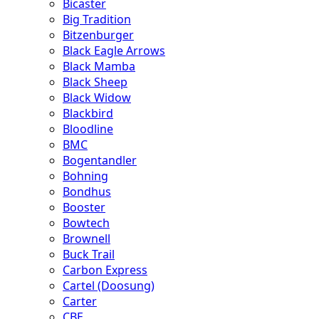
Bicaster
Big Tradition
Bitzenburger
Black Eagle Arrows
Black Mamba
Black Sheep
Black Widow
Blackbird
Bloodline
BMC
Bogentandler
Bohning
Bondhus
Booster
Bowtech
Brownell
Buck Trail
Carbon Express
Cartel (Doosung)
Carter
CBE