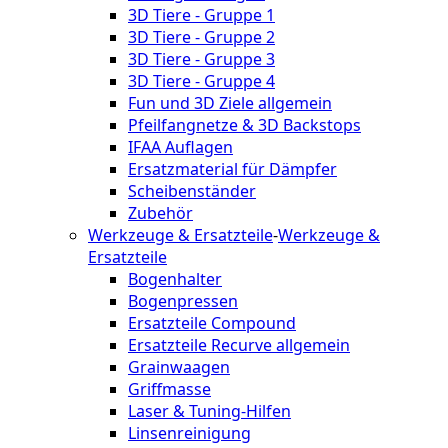
3D Tiere - Gruppe 1
3D Tiere - Gruppe 2
3D Tiere - Gruppe 3
3D Tiere - Gruppe 4
Fun und 3D Ziele allgemein
Pfeilfangnetze & 3D Backstops
IFAA Auflagen
Ersatzmaterial für Dämpfer
Scheibenständer
Zubehör
Werkzeuge & Ersatzteile
-
Werkzeuge &
Ersatzteile
Bogenhalter
Bogenpressen
Ersatzteile Compound
Ersatzteile Recurve allgemein
Grainwaagen
Griffmasse
Laser & Tuning-Hilfen
Linsenreinigung