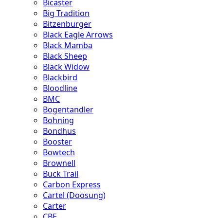
Bicaster
Big Tradition
Bitzenburger
Black Eagle Arrows
Black Mamba
Black Sheep
Black Widow
Blackbird
Bloodline
BMC
Bogentandler
Bohning
Bondhus
Booster
Bowtech
Brownell
Buck Trail
Carbon Express
Cartel (Doosung)
Carter
CBE