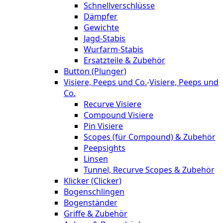
Schnellverschlüsse
Dämpfer
Gewichte
Jagd-Stabis
Wurfarm-Stabis
Ersatzteile & Zubehör
Button (Plunger)
Visiere, Peeps und Co.
-
Visiere, Peeps und
Co.
Recurve Visiere
Compound Visiere
Pin Visiere
Scopes (für Compound) & Zubehör
Peepsights
Linsen
Tunnel, Recurve Scopes & Zubehör
Klicker (Clicker)
Bogenschlingen
Bogenständer
Griffe & Zubehör