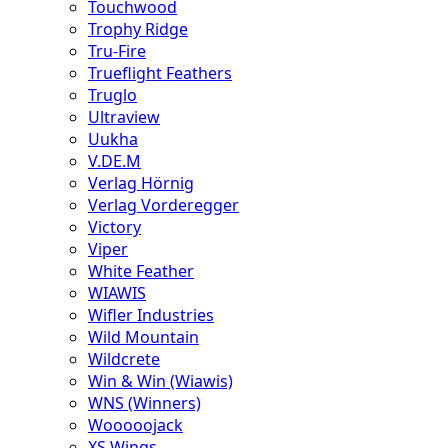
Touchwood
Trophy Ridge
Tru-Fire
Trueflight Feathers
Truglo
Ultraview
Uukha
V.DE.M
Verlag Hörnig
Verlag Vorderegger
Victory
Viper
White Feather
WIAWIS
Wifler Industries
Wild Mountain
Wildcrete
Win & Win (Wiawis)
WNS (Winners)
Wooooojack
XS Wings