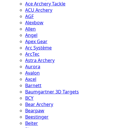
Ace Archery Tackle
ACU Archery
AGF
Alexbow
Allen
Angel
Apex Gear
Arc Système
ArcTec
Astra Archery
Aurora
Avalon
Axcel
Barnett
Baumgartner 3D Targets
BCY
Bear Archery
Bearpaw
Beestinger
Beiter