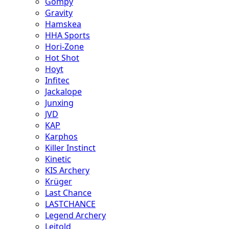
Gompy
Gravity
Hamskea
HHA Sports
Hori-Zone
Hot Shot
Hoyt
Infitec
Jackalope
Junxing
JVD
KAP
Karphos
Killer Instinct
Kinetic
KIS Archery
Krüger
Last Chance
LASTCHANCE
Legend Archery
Leitold