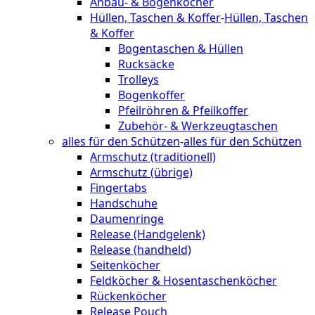
Anbau- & Bogenköcher
Hüllen, Taschen & Koffer
-
Hüllen, Taschen
& Koffer
Bogentaschen & Hüllen
Rucksäcke
Trolleys
Bogenkoffer
Pfeilröhren & Pfeilkoffer
Zubehör- & Werkzeugtaschen
alles für den Schützen
-
alles für den Schützen
Armschutz (traditionell)
Armschutz (übrige)
Fingertabs
Handschuhe
Daumenringe
Release (Handgelenk)
Release (handheld)
Seitenköcher
Feldköcher & Hosentaschenköcher
Rückenköcher
Release Pouch