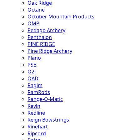
Oak Ridge
Octane
October Mountain Products
OMP
Pedago Archery
Penthalon
PINE RIDGE
Pine Ridge Archery
Plano
PSE
Q2i
QAD
Ragim
RamRods
Range-O-Matic
Ravin
Redline
Reign Bowstrings
Rinehart
Ripcord