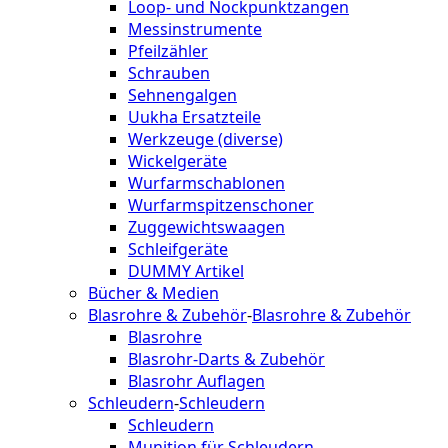
Loop- und Nockpunktzangen
Messinstrumente
Pfeilzähler
Schrauben
Sehnengalgen
Uukha Ersatzteile
Werkzeuge (diverse)
Wickelgeräte
Wurfarmschablonen
Wurfarmspitzenschoner
Zuggewichtswaagen
Schleifgeräte
DUMMY Artikel
Bücher & Medien
Blasrohre & Zubehör
-
Blasrohre & Zubehör
Blasrohre
Blasrohr-Darts & Zubehör
Blasrohr Auflagen
Schleudern
-
Schleudern
Schleudern
Munition für Schleudern