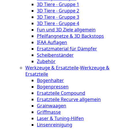
3D Tiere - Gruppe 1
3D Tiere - Gruppe 2
3D Tiere - Gruppe 3
3D Tiere - Gruppe 4
Fun und 3D Ziele allgemein
Pfeilfangnetze & 3D Backstops
IFAA Auflagen
Ersatzmaterial für Dämpfer
Scheibenständer
Zubehör
Werkzeuge & Ersatzteile
-
Werkzeuge &
Ersatzteile
Bogenhalter
Bogenpressen
Ersatzteile Compound
Ersatzteile Recurve allgemein
Grainwaagen
Griffmasse
Laser & Tuning-Hilfen
Linsenreinigung