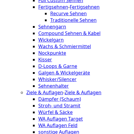
Full Custom Sehnen
Fertigsehnen
-
Fertigsehnen
Recurve Sehnen
Traditionelle Sehnen
Sehnengarn
Compound Sehnen & Kabel
Wickelgarn
Wachs & Schmiermittel
Nockpunkte
Kisser
D-Loops & Garne
Galgen & Wickelgeräte
Whisker/Silencer
Sehnenhalter
Ziele & Auflagen
-
Ziele & Auflagen
Dämpfer (Schaum)
Stroh- und Stramit
Würfel & Säcke
WA Auflagen Target
WA Auflagen Feld
sonstige Auflagen