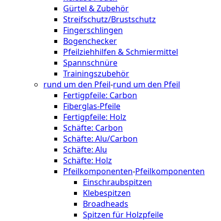
Gürtel & Zubehör
Streifschutz/Brustschutz
Fingerschlingen
Bogenchecker
Pfeilziehhilfen & Schmiermittel
Spannschnüre
Trainingszubehör
rund um den Pfeil
-
rund um den Pfeil
Fertigpfeile: Carbon
Fiberglas-Pfeile
Fertigpfeile: Holz
Schäfte: Carbon
Schäfte: Alu/Carbon
Schäfte: Alu
Schäfte: Holz
Pfeilkomponenten
-
Pfeilkomponenten
Einschraubspitzen
Klebespitzen
Broadheads
Spitzen für Holzpfeile