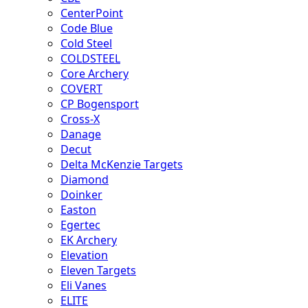
CenterPoint
Code Blue
Cold Steel
COLDSTEEL
Core Archery
COVERT
CP Bogensport
Cross-X
Danage
Decut
Delta McKenzie Targets
Diamond
Doinker
Easton
Egertec
EK Archery
Elevation
Eleven Targets
Eli Vanes
ELITE