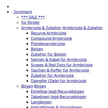
-
Sortiment
*** SALE ***
für Kinder
Armbrüste & Zubehör
-
Armbrüste & Zubehör
Recurve Armbrüste
Compound Armbrüste
Pistolenarmbrüste
Bolzen
Zubehör für Bolzen
Sehnen & Kabel für Armbrüste
Scopes & Red Dots für Armbrüste
Taschen & Koffer für Armbrüste
Zubehör für Armbrüste
Dämpfer (Ziele) für Armbrüste
Bögen
-
Bögen
Einteilige Jagd-Recurvebögen
Takedown Jagd-Recurvebögen
Langbögen
Hybridbögen & Strongbows