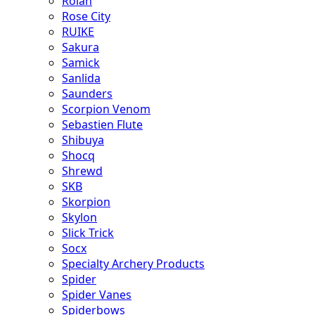
Rolan
Rose City
RUIKE
Sakura
Samick
Sanlida
Saunders
Scorpion Venom
Sebastien Flute
Shibuya
Shocq
Shrewd
SKB
Skorpion
Skylon
Slick Trick
Socx
Specialty Archery Products
Spider
Spider Vanes
Spiderbows