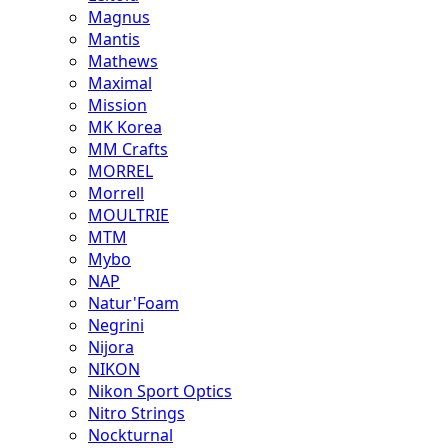
Magnus
Mantis
Mathews
Maximal
Mission
MK Korea
MM Crafts
MORREL
Morrell
MOULTRIE
MTM
Mybo
NAP
Natur'Foam
Negrini
Nijora
NIKON
Nikon Sport Optics
Nitro Strings
Nockturnal