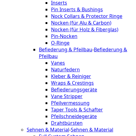
Inserts
Pin Inserts & Bushings
Nock Collars & Protector Ringe
Nocken (für Alu & Carbon)
Nocken (für Holz & Fiberglas)
Pin-Nocken
O-Ringe
Befiederung & Pfeilbau
-
Befiederung &
Pfeilbau
Vanes
Naturfedern
Kleber & Reiniger
Wraps & Crestings
Befiederungsgeräte
Vane Stripper
Pfeilvermessung
Taper Tools & Schafter
Pfeilschneidegeräte
Drahtbürsten
Sehnen & Material
-
Sehnen & Material