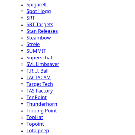
Spigarelli
Spot Hogg
SRT
SRT Targets
Stan Releases
Steambow
Strele
SUMMIT
Superschaft
SVL Limbsaver
T.R.U. Ball
TACTACAM
Target Tech
TAS Factory
TenPoint
Thunderhorn
Tipping Point
TopHat
Topoint
Totalpeep