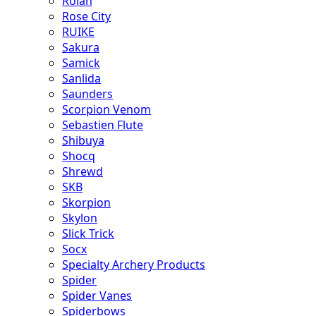
Rolan
Rose City
RUIKE
Sakura
Samick
Sanlida
Saunders
Scorpion Venom
Sebastien Flute
Shibuya
Shocq
Shrewd
SKB
Skorpion
Skylon
Slick Trick
Socx
Specialty Archery Products
Spider
Spider Vanes
Spiderbows