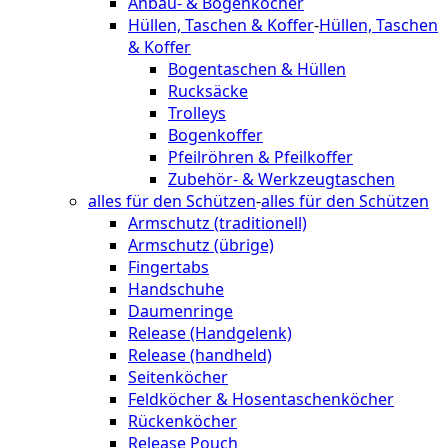
Anbau- & Bogenköcher
Hüllen, Taschen & Koffer
-
Hüllen, Taschen
& Koffer
Bogentaschen & Hüllen
Rucksäcke
Trolleys
Bogenkoffer
Pfeilröhren & Pfeilkoffer
Zubehör- & Werkzeugtaschen
alles für den Schützen
-
alles für den Schützen
Armschutz (traditionell)
Armschutz (übrige)
Fingertabs
Handschuhe
Daumenringe
Release (Handgelenk)
Release (handheld)
Seitenköcher
Feldköcher & Hosentaschenköcher
Rückenköcher
Release Pouch