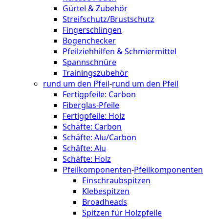
Gürtel & Zubehör
Streifschutz/Brustschutz
Fingerschlingen
Bogenchecker
Pfeilziehhilfen & Schmiermittel
Spannschnüre
Trainingszubehör
rund um den Pfeil
-
rund um den Pfeil
Fertigpfeile: Carbon
Fiberglas-Pfeile
Fertigpfeile: Holz
Schäfte: Carbon
Schäfte: Alu/Carbon
Schäfte: Alu
Schäfte: Holz
Pfeilkomponenten
-
Pfeilkomponenten
Einschraubspitzen
Klebespitzen
Broadheads
Spitzen für Holzpfeile