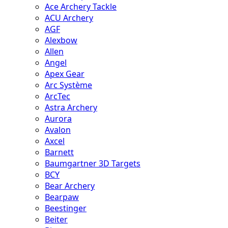
Ace Archery Tackle
ACU Archery
AGF
Alexbow
Allen
Angel
Apex Gear
Arc Système
ArcTec
Astra Archery
Aurora
Avalon
Axcel
Barnett
Baumgartner 3D Targets
BCY
Bear Archery
Bearpaw
Beestinger
Beiter