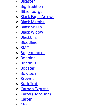
Bicaster
Big Tradition
Bitzenburger
Black Eagle Arrows
Black Mamba
Black Sheep
Black Widow
Blackbird
Bloodline
BMC
Bogentandler
Bohning
Bondhus
Booster
Bowtech
Brownell
Buck Trail
Carbon Express
Cartel (Doosung)
Carter
CBE