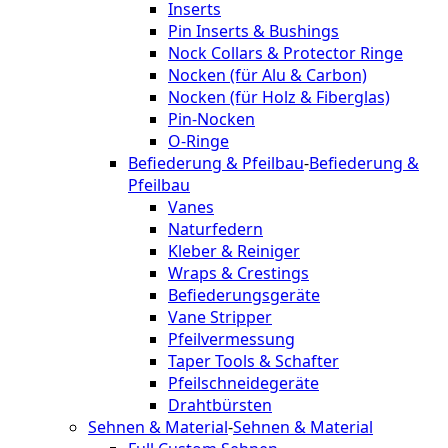
Inserts
Pin Inserts & Bushings
Nock Collars & Protector Ringe
Nocken (für Alu & Carbon)
Nocken (für Holz & Fiberglas)
Pin-Nocken
O-Ringe
Befiederung & Pfeilbau
-
Befiederung &
Pfeilbau
Vanes
Naturfedern
Kleber & Reiniger
Wraps & Crestings
Befiederungsgeräte
Vane Stripper
Pfeilvermessung
Taper Tools & Schafter
Pfeilschneidegeräte
Drahtbürsten
Sehnen & Material
-
Sehnen & Material