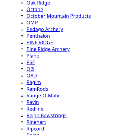
Oak Ridge
Octane
October Mountain Products
OMP
Pedago Archery
Penthalon
PINE RIDGE
Pine Ridge Archery
Plano
PSE
Q2i
QAD
Ragim
RamRods
Range-O-Matic
Ravin
Redline
Reign Bowstrings
Rinehart
Ripcord