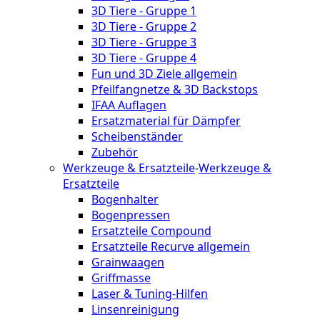
3D Tiere - Gruppe 1
3D Tiere - Gruppe 2
3D Tiere - Gruppe 3
3D Tiere - Gruppe 4
Fun und 3D Ziele allgemein
Pfeilfangnetze & 3D Backstops
IFAA Auflagen
Ersatzmaterial für Dämpfer
Scheibenständer
Zubehör
Werkzeuge & Ersatzteile
-
Werkzeuge &
Ersatzteile
Bogenhalter
Bogenpressen
Ersatzteile Compound
Ersatzteile Recurve allgemein
Grainwaagen
Griffmasse
Laser & Tuning-Hilfen
Linsenreinigung