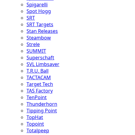
Spigarelli
Spot Hogg
SRT
SRT Targets
Stan Releases
Steambow
Strele
SUMMIT
Superschaft
SVL Limbsaver
T.R.U. Ball
TACTACAM
Target Tech
TAS Factory
TenPoint
Thunderhorn
Tipping Point
TopHat
Topoint
Totalpeep