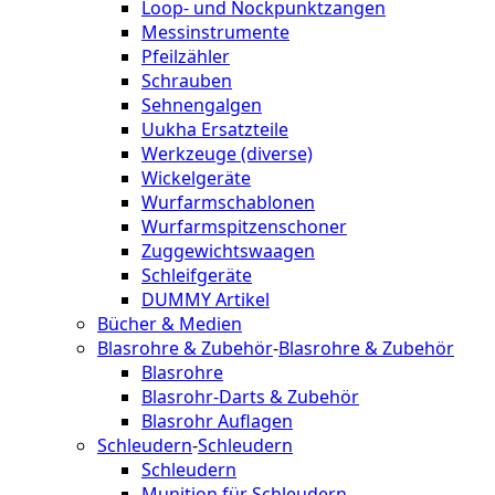
Loop- und Nockpunktzangen
Messinstrumente
Pfeilzähler
Schrauben
Sehnengalgen
Uukha Ersatzteile
Werkzeuge (diverse)
Wickelgeräte
Wurfarmschablonen
Wurfarmspitzenschoner
Zuggewichtswaagen
Schleifgeräte
DUMMY Artikel
Bücher & Medien
Blasrohre & Zubehör
-
Blasrohre & Zubehör
Blasrohre
Blasrohr-Darts & Zubehör
Blasrohr Auflagen
Schleudern
-
Schleudern
Schleudern
Munition für Schleudern