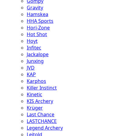
Gompy
Gravity
Hamskea
HHA Sports
Hori-Zone
Hot Shot
Hoyt
Infitec
Jackalope
Junxing
JVD
KAP
Karphos
Killer Instinct
Kinetic
KIS Archery
Krüger
Last Chance
LASTCHANCE
Legend Archery
Leitold