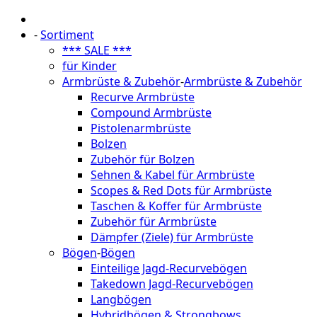
-
Sortiment
*** SALE ***
für Kinder
Armbrüste & Zubehör
-
Armbrüste & Zubehör
Recurve Armbrüste
Compound Armbrüste
Pistolenarmbrüste
Bolzen
Zubehör für Bolzen
Sehnen & Kabel für Armbrüste
Scopes & Red Dots für Armbrüste
Taschen & Koffer für Armbrüste
Zubehör für Armbrüste
Dämpfer (Ziele) für Armbrüste
Bögen
-
Bögen
Einteilige Jagd-Recurvebögen
Takedown Jagd-Recurvebögen
Langbögen
Hybridbögen & Strongbows