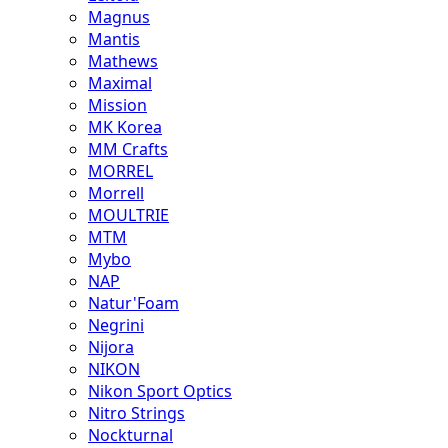
Magnus
Mantis
Mathews
Maximal
Mission
MK Korea
MM Crafts
MORREL
Morrell
MOULTRIE
MTM
Mybo
NAP
Natur'Foam
Negrini
Nijora
NIKON
Nikon Sport Optics
Nitro Strings
Nockturnal