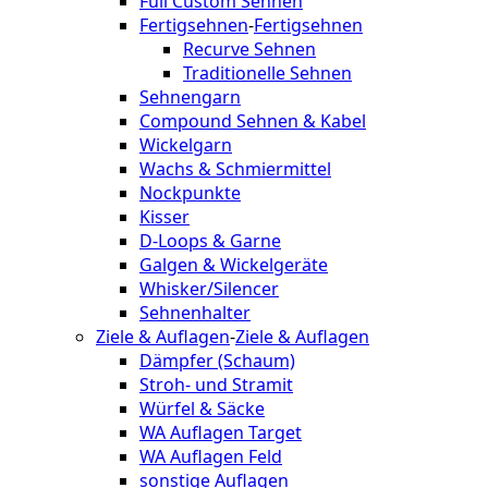
Full Custom Sehnen
Fertigsehnen
-
Fertigsehnen
Recurve Sehnen
Traditionelle Sehnen
Sehnengarn
Compound Sehnen & Kabel
Wickelgarn
Wachs & Schmiermittel
Nockpunkte
Kisser
D-Loops & Garne
Galgen & Wickelgeräte
Whisker/Silencer
Sehnenhalter
Ziele & Auflagen
-
Ziele & Auflagen
Dämpfer (Schaum)
Stroh- und Stramit
Würfel & Säcke
WA Auflagen Target
WA Auflagen Feld
sonstige Auflagen