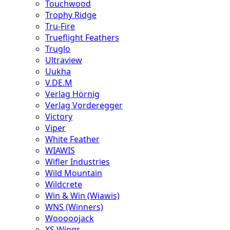
Touchwood
Trophy Ridge
Tru-Fire
Trueflight Feathers
Truglo
Ultraview
Uukha
V.DE.M
Verlag Hörnig
Verlag Vorderegger
Victory
Viper
White Feather
WIAWIS
Wifler Industries
Wild Mountain
Wildcrete
Win & Win (Wiawis)
WNS (Winners)
Wooooojack
XS Wings