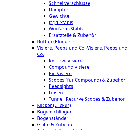
Schnellverschlüsse
Dämpfer
Gewichte
Jagd-Stabis
Wurfarm-Stabis
Ersatzteile & Zubehör
Button (Plunger)
Visiere, Peeps und Co.
-
Visiere, Peeps und
Co.
Recurve Visiere
Compound Visiere
Pin Visiere
Scopes (für Compound) & Zubehör
Peepsights
Linsen
Tunnel, Recurve Scopes & Zubehör
Klicker (Clicker)
Bogenschlingen
Bogenständer
Griffe & Zubehör