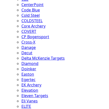
CenterPoint
Code Blue
Cold Steel
COLDSTEEL
Core Archery
COVERT
CP Bogensport
Cross-X
Danage
Decut
Delta McKenzie Targets
Diamond
Doinker
Easton
Egertec
EK Archery
Elevation
Eleven Targets
Eli Vanes
ELITE