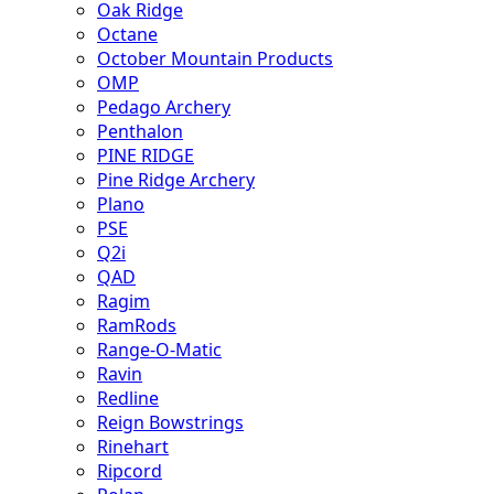
Oak Ridge
Octane
October Mountain Products
OMP
Pedago Archery
Penthalon
PINE RIDGE
Pine Ridge Archery
Plano
PSE
Q2i
QAD
Ragim
RamRods
Range-O-Matic
Ravin
Redline
Reign Bowstrings
Rinehart
Ripcord