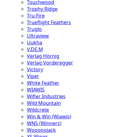
Touchwood
Trophy Ridge
Tru-Fire
Trueflight Feathers
Truglo
Ultraview
Uukha
V.DE.M
Verlag Hörnig
Verlag Vorderegger
Victory
Viper
White Feather
WIAWIS
Wifler Industries
Wild Mountain
Wildcrete
Win & Win (Wiawis)
WNS (Winners)
Wooooojack
XS Wings