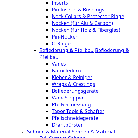
Inserts
Pin Inserts & Bushings
Nock Collars & Protector Ringe
Nocken (für Alu & Carbon)
Nocken (für Holz & Fiberglas)
Pin-Nocken
O-Ringe
Befiederung & Pfeilbau
-
Befiederung &
Pfeilbau
Vanes
Naturfedern
Kleber & Reiniger
Wraps & Crestings
Befiederungsgeräte
Vane Stripper
Pfeilvermessung
Taper Tools & Schafter
Pfeilschneidegeräte
Drahtbürsten
Sehnen & Material
-
Sehnen & Material