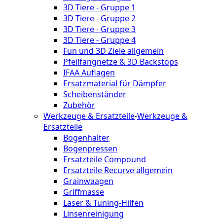
3D Tiere - Gruppe 1
3D Tiere - Gruppe 2
3D Tiere - Gruppe 3
3D Tiere - Gruppe 4
Fun und 3D Ziele allgemein
Pfeilfangnetze & 3D Backstops
IFAA Auflagen
Ersatzmaterial für Dämpfer
Scheibenständer
Zubehör
Werkzeuge & Ersatzteile
-
Werkzeuge &
Ersatzteile
Bogenhalter
Bogenpressen
Ersatzteile Compound
Ersatzteile Recurve allgemein
Grainwaagen
Griffmasse
Laser & Tuning-Hilfen
Linsenreinigung