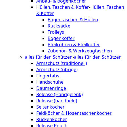
Anbau- & Bogenköcher
Hüllen, Taschen & Koffer
-
Hüllen, Taschen
& Koffer
Bogentaschen & Hüllen
Rucksäcke
Trolleys
Bogenkoffer
Pfeilröhren & Pfeilkoffer
Zubehör- & Werkzeugtaschen
alles für den Schützen
-
alles für den Schützen
Armschutz (traditionell)
Armschutz (übrige)
Fingertabs
Handschuhe
Daumenringe
Release (Handgelenk)
Release (handheld)
Seitenköcher
Feldköcher & Hosentaschenköcher
Rückenköcher
Release Pouch