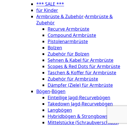
*** SALE ***
für Kinder
Armbrüste & Zubehör
-
Armbrüste &
Zubehör
Recurve Armbrüste
Compound Armbrüste
Pistolenarmbrüste
Bolzen
Zubehör für Bolzen
Sehnen & Kabel für Armbrüste
Scopes & Red Dots für Armbrüste
Taschen & Koffer für Armbrüste
Zubehör für Armbrüste
Dämpfer (Ziele) für Armbrüste
Bögen
-
Bögen
Einteilige Jagd-Recurvebögen
Takedown Jagd-Recurvebögen
Langbögen
Hybridbögen & Strongbows
Mittelstücke (Schraubverschluss)