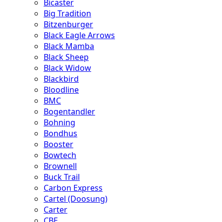
Bicaster
Big Tradition
Bitzenburger
Black Eagle Arrows
Black Mamba
Black Sheep
Black Widow
Blackbird
Bloodline
BMC
Bogentandler
Bohning
Bondhus
Booster
Bowtech
Brownell
Buck Trail
Carbon Express
Cartel (Doosung)
Carter
CBE