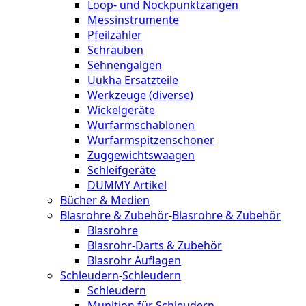
Loop- und Nockpunktzangen
Messinstrumente
Pfeilzähler
Schrauben
Sehnengalgen
Uukha Ersatzteile
Werkzeuge (diverse)
Wickelgeräte
Wurfarmschablonen
Wurfarmspitzenschoner
Zuggewichtswaagen
Schleifgeräte
DUMMY Artikel
Bücher & Medien
Blasrohre & Zubehör
-
Blasrohre & Zubehör
Blasrohre
Blasrohr-Darts & Zubehör
Blasrohr Auflagen
Schleudern
-
Schleudern
Schleudern
Munition für Schleudern