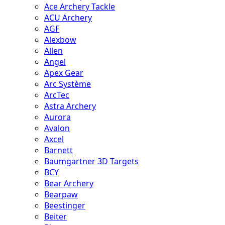
Ace Archery Tackle
ACU Archery
AGF
Alexbow
Allen
Angel
Apex Gear
Arc Système
ArcTec
Astra Archery
Aurora
Avalon
Axcel
Barnett
Baumgartner 3D Targets
BCY
Bear Archery
Bearpaw
Beestinger
Beiter