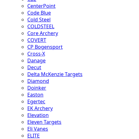
CenterPoint
Code Blue
Cold Steel
COLDSTEEL
Core Archery
COVERT
CP Bogensport
Cross-X
Danage
Decut
Delta McKenzie Targets
Diamond
Doinker
Easton
Egertec
EK Archery
Elevation
Eleven Targets
Eli Vanes
ELITE