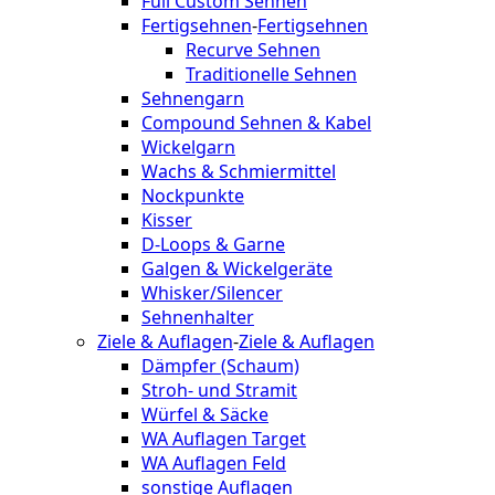
Full Custom Sehnen
Fertigsehnen
-
Fertigsehnen
Recurve Sehnen
Traditionelle Sehnen
Sehnengarn
Compound Sehnen & Kabel
Wickelgarn
Wachs & Schmiermittel
Nockpunkte
Kisser
D-Loops & Garne
Galgen & Wickelgeräte
Whisker/Silencer
Sehnenhalter
Ziele & Auflagen
-
Ziele & Auflagen
Dämpfer (Schaum)
Stroh- und Stramit
Würfel & Säcke
WA Auflagen Target
WA Auflagen Feld
sonstige Auflagen