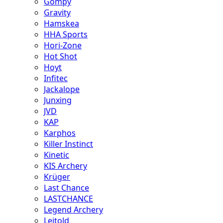
Gompy
Gravity
Hamskea
HHA Sports
Hori-Zone
Hot Shot
Hoyt
Infitec
Jackalope
Junxing
JVD
KAP
Karphos
Killer Instinct
Kinetic
KIS Archery
Krüger
Last Chance
LASTCHANCE
Legend Archery
Leitold