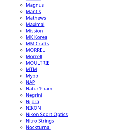
Magnus
Mantis
Mathews
Maximal
Mission
MK Korea
MM Crafts
MORREL
Morrell
MOULTRIE
MTM
Mybo
NAP
Natur'Foam
Negrini
Nijora
NIKON
Nikon Sport Optics
Nitro Strings
Nockturnal