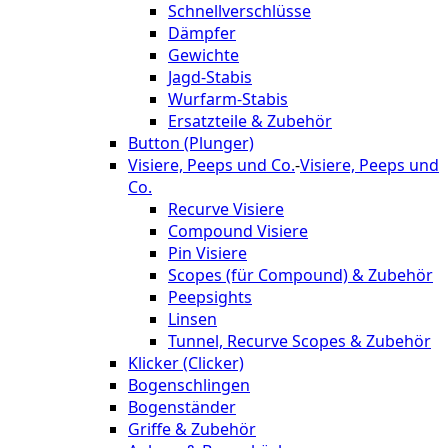
Schnellverschlüsse
Dämpfer
Gewichte
Jagd-Stabis
Wurfarm-Stabis
Ersatzteile & Zubehör
Button (Plunger)
Visiere, Peeps und Co.
-
Visiere, Peeps und
Co.
Recurve Visiere
Compound Visiere
Pin Visiere
Scopes (für Compound) & Zubehör
Peepsights
Linsen
Tunnel, Recurve Scopes & Zubehör
Klicker (Clicker)
Bogenschlingen
Bogenständer
Griffe & Zubehör