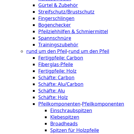
Gürtel & Zubehör
Streifschutz/Brustschutz
Fingerschlingen
Bogenchecker
Pfeilziehhilfen & Schmiermittel
Spannschnüre
Trainingszubehör
rund um den Pfeil
-
rund um den Pfeil
Fertigpfeile: Carbon
Fiberglas-Pfeile
Fertigpfeile: Holz
Schäfte: Carbon
Schäfte: Alu/Carbon
Schäfte: Alu
Schäfte: Holz
Pfeilkomponenten
-
Pfeilkomponenten
Einschraubspitzen
Klebespitzen
Broadheads
Spitzen für Holzpfeile