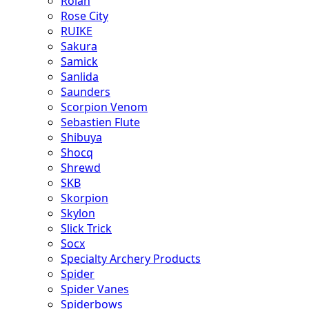
Rolan
Rose City
RUIKE
Sakura
Samick
Sanlida
Saunders
Scorpion Venom
Sebastien Flute
Shibuya
Shocq
Shrewd
SKB
Skorpion
Skylon
Slick Trick
Socx
Specialty Archery Products
Spider
Spider Vanes
Spiderbows