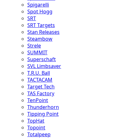
Spigarelli
Spot Hogg
SRT
SRT Targets
Stan Releases
Steambow
Strele
SUMMIT
Superschaft
SVL Limbsaver
T.R.U. Ball
TACTACAM
Target Tech
TAS Factory
TenPoint
Thunderhorn
Tipping Point
TopHat
Topoint
Totalpeep