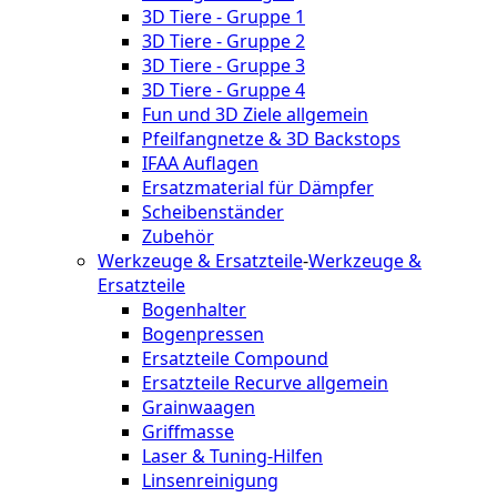
3D Tiere - Gruppe 1
3D Tiere - Gruppe 2
3D Tiere - Gruppe 3
3D Tiere - Gruppe 4
Fun und 3D Ziele allgemein
Pfeilfangnetze & 3D Backstops
IFAA Auflagen
Ersatzmaterial für Dämpfer
Scheibenständer
Zubehör
Werkzeuge & Ersatzteile
-
Werkzeuge &
Ersatzteile
Bogenhalter
Bogenpressen
Ersatzteile Compound
Ersatzteile Recurve allgemein
Grainwaagen
Griffmasse
Laser & Tuning-Hilfen
Linsenreinigung