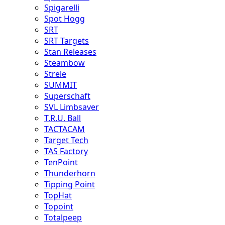
Spigarelli
Spot Hogg
SRT
SRT Targets
Stan Releases
Steambow
Strele
SUMMIT
Superschaft
SVL Limbsaver
T.R.U. Ball
TACTACAM
Target Tech
TAS Factory
TenPoint
Thunderhorn
Tipping Point
TopHat
Topoint
Totalpeep