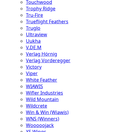
Touchwood
Trophy Ridge
Tru-Fire
Trueflight Feathers
Truglo
Ultraview
Uukha
V.DE.M
Verlag Hörnig
Verlag Vorderegger
Victory
Viper
White Feather
WIAWIS
Wifler Industries
Wild Mountain
Wildcrete
Win & Win (Wiawis)
WNS (Winners)
Wooooojack
XS Wings