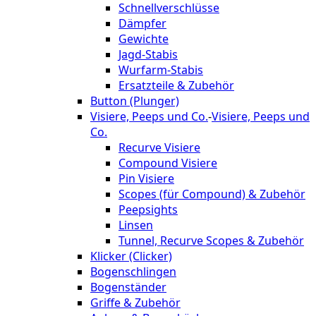
Schnellverschlüsse
Dämpfer
Gewichte
Jagd-Stabis
Wurfarm-Stabis
Ersatzteile & Zubehör
Button (Plunger)
Visiere, Peeps und Co.
-
Visiere, Peeps und
Co.
Recurve Visiere
Compound Visiere
Pin Visiere
Scopes (für Compound) & Zubehör
Peepsights
Linsen
Tunnel, Recurve Scopes & Zubehör
Klicker (Clicker)
Bogenschlingen
Bogenständer
Griffe & Zubehör