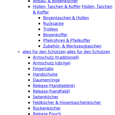
Anbau- & Bogenköcher
Hüllen, Taschen & Koffer
-
Hüllen, Taschen
& Koffer
Bogentaschen & Hüllen
Rucksäcke
Trolleys
Bogenkoffer
Pfeilröhren & Pfeilkoffer
Zubehör- & Werkzeugtaschen
alles für den Schützen
-
alles für den Schützen
Armschutz (traditionell)
Armschutz (übrige)
Fingertabs
Handschuhe
Daumenringe
Release (Handgelenk)
Release (handheld)
Seitenköcher
Feldköcher & Hosentaschenköcher
Rückenköcher
Release Pouch