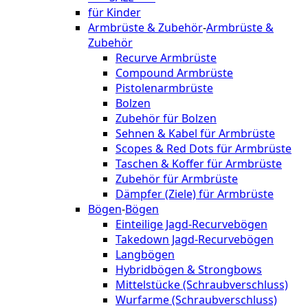
für Kinder
Armbrüste & Zubehör
-
Armbrüste &
Zubehör
Recurve Armbrüste
Compound Armbrüste
Pistolenarmbrüste
Bolzen
Zubehör für Bolzen
Sehnen & Kabel für Armbrüste
Scopes & Red Dots für Armbrüste
Taschen & Koffer für Armbrüste
Zubehör für Armbrüste
Dämpfer (Ziele) für Armbrüste
Bögen
-
Bögen
Einteilige Jagd-Recurvebögen
Takedown Jagd-Recurvebögen
Langbögen
Hybridbögen & Strongbows
Mittelstücke (Schraubverschluss)
Wurfarme (Schraubverschluss)