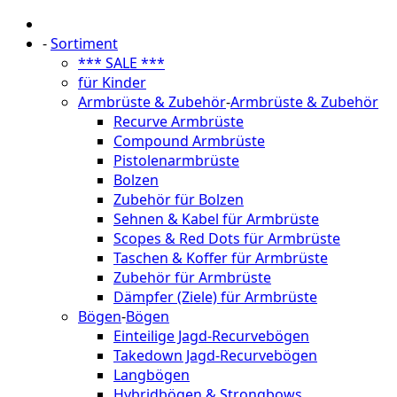
-
Sortiment
*** SALE ***
für Kinder
Armbrüste & Zubehör
-
Armbrüste & Zubehör
Recurve Armbrüste
Compound Armbrüste
Pistolenarmbrüste
Bolzen
Zubehör für Bolzen
Sehnen & Kabel für Armbrüste
Scopes & Red Dots für Armbrüste
Taschen & Koffer für Armbrüste
Zubehör für Armbrüste
Dämpfer (Ziele) für Armbrüste
Bögen
-
Bögen
Einteilige Jagd-Recurvebögen
Takedown Jagd-Recurvebögen
Langbögen
Hybridbögen & Strongbows