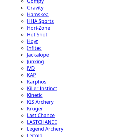
Gompy
Gravity
Hamskea
HHA Sports
Hori-Zone
Hot Shot
Hoyt
Infitec
Jackalope
Junxing
JVD
KAP
Karphos
Killer Instinct
Kinetic
KIS Archery
Krüger
Last Chance
LASTCHANCE
Legend Archery
Leitold