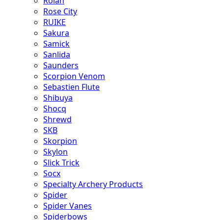
Rolan
Rose City
RUIKE
Sakura
Samick
Sanlida
Saunders
Scorpion Venom
Sebastien Flute
Shibuya
Shocq
Shrewd
SKB
Skorpion
Skylon
Slick Trick
Socx
Specialty Archery Products
Spider
Spider Vanes
Spiderbows