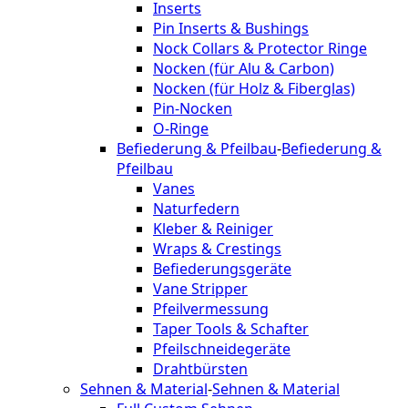
Inserts
Pin Inserts & Bushings
Nock Collars & Protector Ringe
Nocken (für Alu & Carbon)
Nocken (für Holz & Fiberglas)
Pin-Nocken
O-Ringe
Befiederung & Pfeilbau
-
Befiederung &
Pfeilbau
Vanes
Naturfedern
Kleber & Reiniger
Wraps & Crestings
Befiederungsgeräte
Vane Stripper
Pfeilvermessung
Taper Tools & Schafter
Pfeilschneidegeräte
Drahtbürsten
Sehnen & Material
-
Sehnen & Material