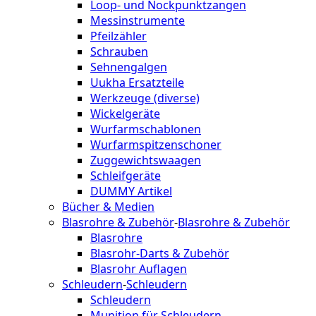
Loop- und Nockpunktzangen
Messinstrumente
Pfeilzähler
Schrauben
Sehnengalgen
Uukha Ersatzteile
Werkzeuge (diverse)
Wickelgeräte
Wurfarmschablonen
Wurfarmspitzenschoner
Zuggewichtswaagen
Schleifgeräte
DUMMY Artikel
Bücher & Medien
Blasrohre & Zubehör
-
Blasrohre & Zubehör
Blasrohre
Blasrohr-Darts & Zubehör
Blasrohr Auflagen
Schleudern
-
Schleudern
Schleudern
Munition für Schleudern