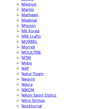
Magnus
Mantis
Mathews
Maximal
Mission
MK Korea
MM Crafts
MORREL
Morrell
MOULTRIE
MTM
Mybo
NAP
Natur'Foam
Negrini
Nijora
NIKON
Nikon Sport Optics
Nitro Strings
Nockturnal