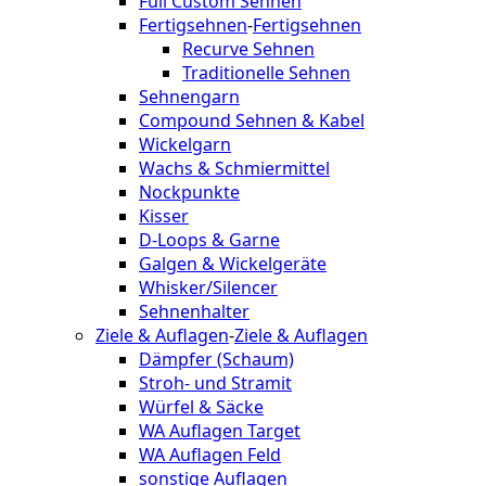
Full Custom Sehnen
Fertigsehnen
-
Fertigsehnen
Recurve Sehnen
Traditionelle Sehnen
Sehnengarn
Compound Sehnen & Kabel
Wickelgarn
Wachs & Schmiermittel
Nockpunkte
Kisser
D-Loops & Garne
Galgen & Wickelgeräte
Whisker/Silencer
Sehnenhalter
Ziele & Auflagen
-
Ziele & Auflagen
Dämpfer (Schaum)
Stroh- und Stramit
Würfel & Säcke
WA Auflagen Target
WA Auflagen Feld
sonstige Auflagen