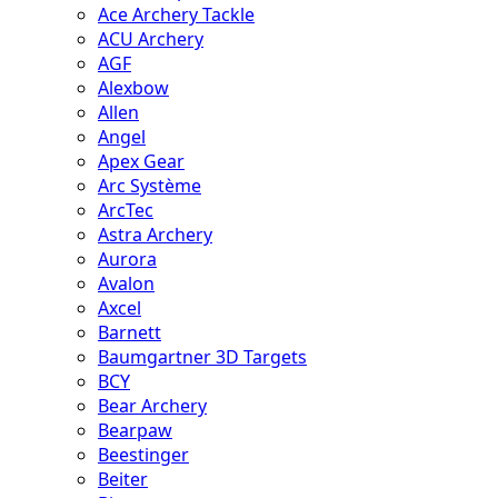
Ace Archery Tackle
ACU Archery
AGF
Alexbow
Allen
Angel
Apex Gear
Arc Système
ArcTec
Astra Archery
Aurora
Avalon
Axcel
Barnett
Baumgartner 3D Targets
BCY
Bear Archery
Bearpaw
Beestinger
Beiter