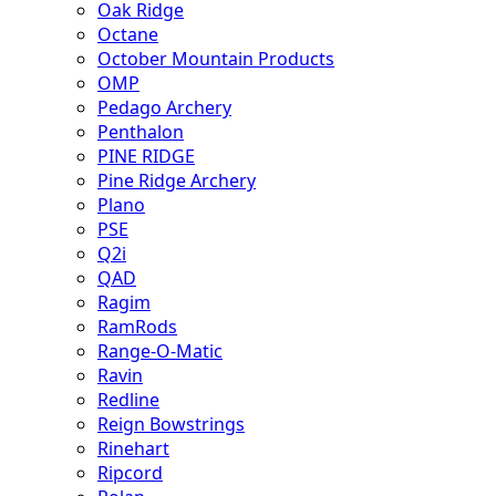
Oak Ridge
Octane
October Mountain Products
OMP
Pedago Archery
Penthalon
PINE RIDGE
Pine Ridge Archery
Plano
PSE
Q2i
QAD
Ragim
RamRods
Range-O-Matic
Ravin
Redline
Reign Bowstrings
Rinehart
Ripcord