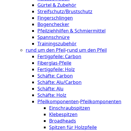
Gürtel & Zubehör
Streifschutz/Brustschutz
Fingerschlingen
Bogenchecker
Pfeilziehhilfen & Schmiermittel
Spannschnüre
Trainingszubehör
rund um den Pfeil
-
rund um den Pfeil
Fertigpfeile: Carbon
Fiberglas-Pfeile
Fertigpfeile: Holz
Schäfte: Carbon
Schäfte: Alu/Carbon
Schäfte: Alu
Schäfte: Holz
Pfeilkomponenten
-
Pfeilkomponenten
Einschraubspitzen
Klebespitzen
Broadheads
Spitzen für Holzpfeile