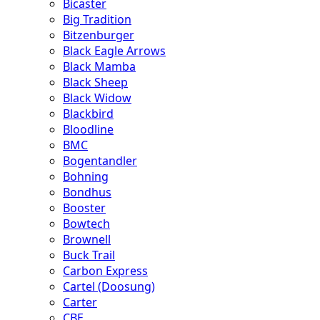
Bicaster
Big Tradition
Bitzenburger
Black Eagle Arrows
Black Mamba
Black Sheep
Black Widow
Blackbird
Bloodline
BMC
Bogentandler
Bohning
Bondhus
Booster
Bowtech
Brownell
Buck Trail
Carbon Express
Cartel (Doosung)
Carter
CBE