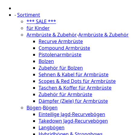
-
Sortiment
*** SALE ***
für Kinder
Armbrüste & Zubehör
-
Armbrüste & Zubehör
Recurve Armbrüste
Compound Armbrüste
Pistolenarmbrüste
Bolzen
Zubehör für Bolzen
Sehnen & Kabel für Armbrüste
Scopes & Red Dots für Armbrüste
Taschen & Koffer für Armbrüste
Zubehör für Armbrüste
Dämpfer (Ziele) für Armbrüste
Bögen
-
Bögen
Einteilige Jagd-Recurvebögen
Takedown Jagd-Recurvebögen
Langbögen
Hybridbögen & Strongbows