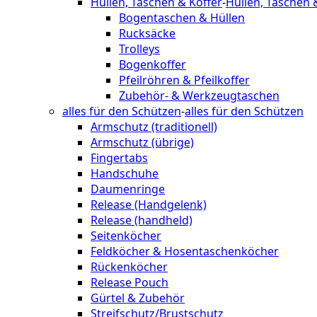
Hüllen, Taschen & Koffer
-
Hüllen, Taschen 
Bogentaschen & Hüllen
Rucksäcke
Trolleys
Bogenkoffer
Pfeilröhren & Pfeilkoffer
Zubehör- & Werkzeugtaschen
alles für den Schützen
-
alles für den Schützen
Armschutz (traditionell)
Armschutz (übrige)
Fingertabs
Handschuhe
Daumenringe
Release (Handgelenk)
Release (handheld)
Seitenköcher
Feldköcher & Hosentaschenköcher
Rückenköcher
Release Pouch
Gürtel & Zubehör
Streifschutz/Brustschutz