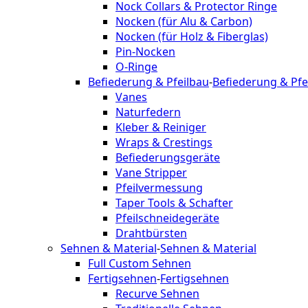
Nock Collars & Protector Ringe
Nocken (für Alu & Carbon)
Nocken (für Holz & Fiberglas)
Pin-Nocken
O-Ringe
Befiederung & Pfeilbau
-
Befiederung & Pfe
Vanes
Naturfedern
Kleber & Reiniger
Wraps & Crestings
Befiederungsgeräte
Vane Stripper
Pfeilvermessung
Taper Tools & Schafter
Pfeilschneidegeräte
Drahtbürsten
Sehnen & Material
-
Sehnen & Material
Full Custom Sehnen
Fertigsehnen
-
Fertigsehnen
Recurve Sehnen