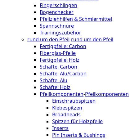
Fingerschlingen
Bogenchecker
Pfeilziehhilfen & Schmiermittel
Spannschnüre
Trainingszubehör
rund um den Pfeil
-
rund um den Pfeil
Fertigpfeile: Carbon
Fiberglas-Pfeile
Fertigpfeile: Holz
Schäfte: Carbon
Schäfte: Alu/Carbon
Schäfte: Alu
Schäfte: Holz
Pfeilkomponenten
-
Pfeilkomponenten
Einschraubspitzen
Klebespitzen
Broadheads
Spitzen für Holzpfeile
Inserts
Pin Inserts & Bushings