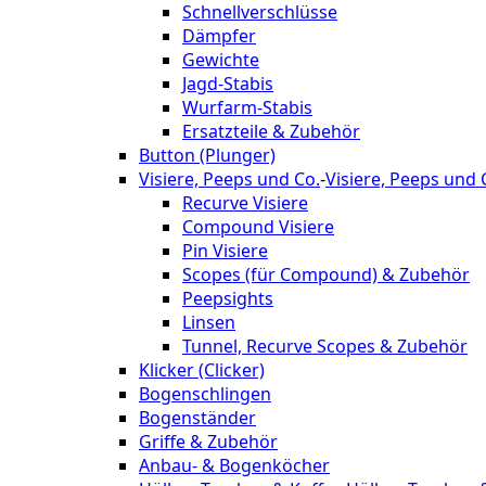
Schnellverschlüsse
Dämpfer
Gewichte
Jagd-Stabis
Wurfarm-Stabis
Ersatzteile & Zubehör
Button (Plunger)
Visiere, Peeps und Co.
-
Visiere, Peeps und 
Recurve Visiere
Compound Visiere
Pin Visiere
Scopes (für Compound) & Zubehör
Peepsights
Linsen
Tunnel, Recurve Scopes & Zubehör
Klicker (Clicker)
Bogenschlingen
Bogenständer
Griffe & Zubehör
Anbau- & Bogenköcher