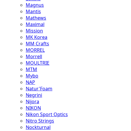
Magnus
Mantis
Mathews
Maximal
Mission
MK Korea
MM Crafts
MORREL
Morrell
MOULTRIE
MTM
Mybo
NAP
Natur'Foam
Negrini
Nijora
NIKON
Nikon Sport Optics
Nitro Strings
Nockturnal