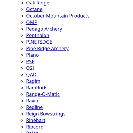
Oak Ridge
Octane
October Mountain Products
OMP
Pedago Archery
Penthalon
PINE RIDGE
Pine Ridge Archery
Plano
PSE
Q2i
QAD
Ragim
RamRods
Range-O-Matic
Ravin
Redline
Reign Bowstrings
Rinehart
Ripcord