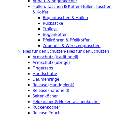
Anbau- & Bogenköcher
Hüllen, Taschen & Koffer
-
Hüllen, Taschen
& Koffer
Bogentaschen & Hüllen
Rucksäcke
Trolleys
Bogenkoffer
Pfeilröhren & Pfeilkoffer
Zubehör- & Werkzeugtaschen
alles für den Schützen
-
alles für den Schützen
Armschutz (traditionell)
Armschutz (übrige)
Fingertabs
Handschuhe
Daumenringe
Release (Handgelenk)
Release (handheld)
Seitenköcher
Feldköcher & Hosentaschenköcher
Rückenköcher
Release Pouch