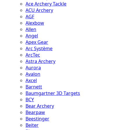
Ace Archery Tackle
ACU Archery
AGF
Alexbow
Allen
Angel
Apex Gear
Arc Système
ArcTec
Astra Archery
Aurora
Avalon
Axcel
Barnett
Baumgartner 3D Targets
BCY
Bear Archery
Bearpaw
Beestinger
Beiter