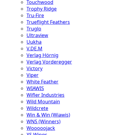
Touchwood
Trophy Ridge
Tru-Fire
Trueflight Feathers
Truglo
Ultraview
Uukha
V.DE.M
Verlag Hörnig
Verlag Vorderegger
Victory
Viper
White Feather
WIAWIS
Wifler Industries
Wild Mountain
Wildcrete
Win & Win (Wiawis)
WNS (Winners)
Wooooojack
XS Wings