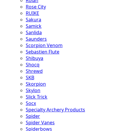
Rolan
Rose City
RUIKE
Sakura
Samick
Sanlida
Saunders
Scorpion Venom
Sebastien Flute
Shibuya
Shocq
Shrewd
SKB
Skorpion
Skylon
Slick Trick
Socx
Specialty Archery Products
Spider
Spider Vanes
Spiderbows