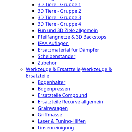
3D Tiere - Gruppe 1
3D Tiere - Gruppe 2
3D Tiere - Gruppe 3
3D Tiere - Gruppe 4
Fun und 3D Ziele allgemein
Pfeilfangnetze & 3D Backstops
IFAA Auflagen
Ersatzmaterial für Dämpfer
Scheibenständer
Zubehör
Werkzeuge & Ersatzteile
-
Werkzeuge &
Ersatzteile
Bogenhalter
Bogenpressen
Ersatzteile Compound
Ersatzteile Recurve allgemein
Grainwaagen
Griffmasse
Laser & Tuning-Hilfen
Linsenreinigung