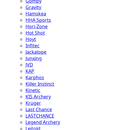
Gompy
Gravity
Hamskea
HHA Sports
Hori-Zone
Hot Shot
Hoyt
Infitec
Jackalope
Junxing
JVD
KAP
Karphos
Killer Instinct
Kinetic
KIS Archery
Krüger
Last Chance
LASTCHANCE
Legend Archery
Leitold