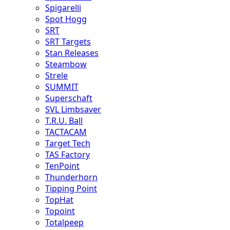
Spigarelli
Spot Hogg
SRT
SRT Targets
Stan Releases
Steambow
Strele
SUMMIT
Superschaft
SVL Limbsaver
T.R.U. Ball
TACTACAM
Target Tech
TAS Factory
TenPoint
Thunderhorn
Tipping Point
TopHat
Topoint
Totalpeep