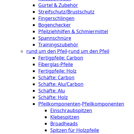
Gürtel & Zubehör
Streifschutz/Brustschutz
Fingerschlingen
Bogenchecker
Pfeilziehhilfen & Schmiermittel
Spannschnüre
Trainingszubehör
rund um den Pfeil
-
rund um den Pfeil
Fertigpfeile: Carbon
Fiberglas-Pfeile
Fertigpfeile: Holz
Schäfte: Carbon
Schäfte: Alu/Carbon
Schäfte: Alu
Schäfte: Holz
Pfeilkomponenten
-
Pfeilkomponenten
Einschraubspitzen
Klebespitzen
Broadheads
Spitzen für Holzpfeile