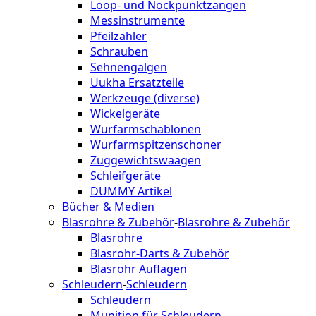
Loop- und Nockpunktzangen
Messinstrumente
Pfeilzähler
Schrauben
Sehnengalgen
Uukha Ersatzteile
Werkzeuge (diverse)
Wickelgeräte
Wurfarmschablonen
Wurfarmspitzenschoner
Zuggewichtswaagen
Schleifgeräte
DUMMY Artikel
Bücher & Medien
Blasrohre & Zubehör
-
Blasrohre & Zubehör
Blasrohre
Blasrohr-Darts & Zubehör
Blasrohr Auflagen
Schleudern
-
Schleudern
Schleudern
Munition für Schleudern