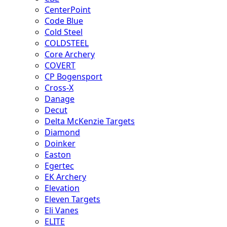
CenterPoint
Code Blue
Cold Steel
COLDSTEEL
Core Archery
COVERT
CP Bogensport
Cross-X
Danage
Decut
Delta McKenzie Targets
Diamond
Doinker
Easton
Egertec
EK Archery
Elevation
Eleven Targets
Eli Vanes
ELITE