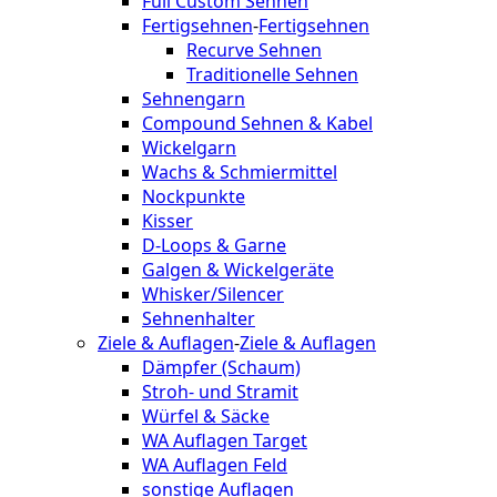
Full Custom Sehnen
Fertigsehnen
-
Fertigsehnen
Recurve Sehnen
Traditionelle Sehnen
Sehnengarn
Compound Sehnen & Kabel
Wickelgarn
Wachs & Schmiermittel
Nockpunkte
Kisser
D-Loops & Garne
Galgen & Wickelgeräte
Whisker/Silencer
Sehnenhalter
Ziele & Auflagen
-
Ziele & Auflagen
Dämpfer (Schaum)
Stroh- und Stramit
Würfel & Säcke
WA Auflagen Target
WA Auflagen Feld
sonstige Auflagen