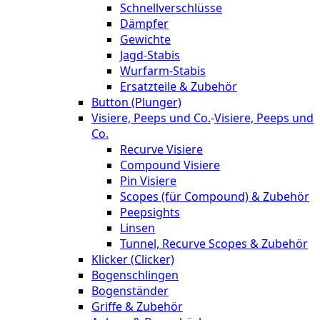
Schnellverschlüsse
Dämpfer
Gewichte
Jagd-Stabis
Wurfarm-Stabis
Ersatzteile & Zubehör
Button (Plunger)
Visiere, Peeps und Co.
-
Visiere, Peeps und
Co.
Recurve Visiere
Compound Visiere
Pin Visiere
Scopes (für Compound) & Zubehör
Peepsights
Linsen
Tunnel, Recurve Scopes & Zubehör
Klicker (Clicker)
Bogenschlingen
Bogenständer
Griffe & Zubehör