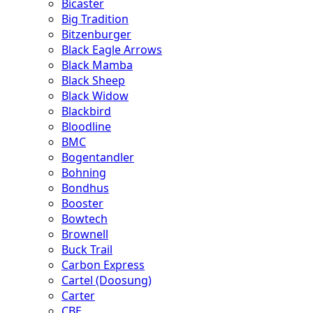
Bicaster
Big Tradition
Bitzenburger
Black Eagle Arrows
Black Mamba
Black Sheep
Black Widow
Blackbird
Bloodline
BMC
Bogentandler
Bohning
Bondhus
Booster
Bowtech
Brownell
Buck Trail
Carbon Express
Cartel (Doosung)
Carter
CBE