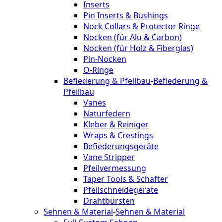
Inserts
Pin Inserts & Bushings
Nock Collars & Protector Ringe
Nocken (für Alu & Carbon)
Nocken (für Holz & Fiberglas)
Pin-Nocken
O-Ringe
Befiederung & Pfeilbau
-
Befiederung &
Pfeilbau
Vanes
Naturfedern
Kleber & Reiniger
Wraps & Crestings
Befiederungsgeräte
Vane Stripper
Pfeilvermessung
Taper Tools & Schafter
Pfeilschneidegeräte
Drahtbürsten
Sehnen & Material
-
Sehnen & Material