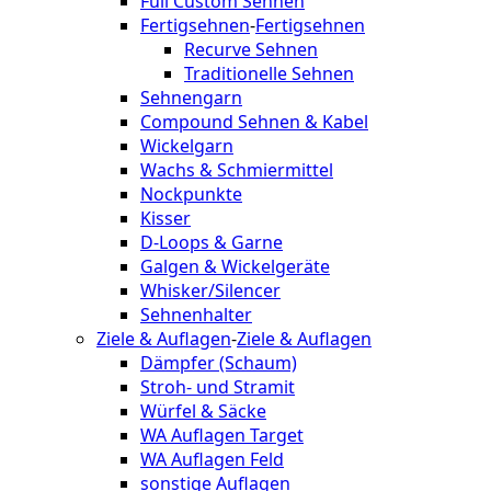
Full Custom Sehnen
Fertigsehnen
-
Fertigsehnen
Recurve Sehnen
Traditionelle Sehnen
Sehnengarn
Compound Sehnen & Kabel
Wickelgarn
Wachs & Schmiermittel
Nockpunkte
Kisser
D-Loops & Garne
Galgen & Wickelgeräte
Whisker/Silencer
Sehnenhalter
Ziele & Auflagen
-
Ziele & Auflagen
Dämpfer (Schaum)
Stroh- und Stramit
Würfel & Säcke
WA Auflagen Target
WA Auflagen Feld
sonstige Auflagen