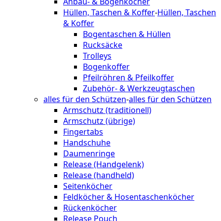
Anbau- & Bogenköcher
Hüllen, Taschen & Koffer
-
Hüllen, Taschen
& Koffer
Bogentaschen & Hüllen
Rucksäcke
Trolleys
Bogenkoffer
Pfeilröhren & Pfeilkoffer
Zubehör- & Werkzeugtaschen
alles für den Schützen
-
alles für den Schützen
Armschutz (traditionell)
Armschutz (übrige)
Fingertabs
Handschuhe
Daumenringe
Release (Handgelenk)
Release (handheld)
Seitenköcher
Feldköcher & Hosentaschenköcher
Rückenköcher
Release Pouch