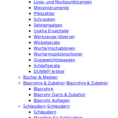
Loop- und Nockpunktzangen
Messinstrumente
Pfeilzähler
Schrauben
Sehnengalgen
Uukha Ersatzteile
Werkzeuge (diverse)
Wickelgeräte
Wurfarmschablonen
Wurfarmspitzenschoner
Zuggewichtswaagen
Schleifgeräte
DUMMY Artikel
Bücher & Medien
Blasrohre & Zubehör
-
Blasrohre & Zubehör
Blasrohre
Blasrohr-Darts & Zubehör
Blasrohr Auflagen
Schleudern
-
Schleudern
Schleudern
Munition für Schleudern