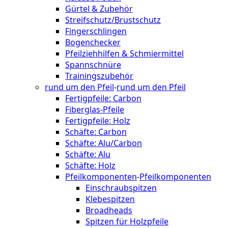
Gürtel & Zubehör
Streifschutz/Brustschutz
Fingerschlingen
Bogenchecker
Pfeilziehhilfen & Schmiermittel
Spannschnüre
Trainingszubehör
rund um den Pfeil
-
rund um den Pfeil
Fertigpfeile: Carbon
Fiberglas-Pfeile
Fertigpfeile: Holz
Schäfte: Carbon
Schäfte: Alu/Carbon
Schäfte: Alu
Schäfte: Holz
Pfeilkomponenten
-
Pfeilkomponenten
Einschraubspitzen
Klebespitzen
Broadheads
Spitzen für Holzpfeile