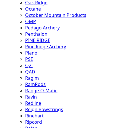
Oak Ridge
Octane
October Mountain Products
OMP
Pedago Archery
Penthalon
PINE RIDGE
Pine Ridge Archery
Plano
PSE
Q2i
QAD
Ragim
RamRods
Range-O-Matic
Ravin
Redline
Reign Bowstrings
Rinehart
Ripcord