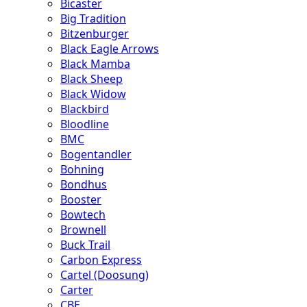
Bicaster
Big Tradition
Bitzenburger
Black Eagle Arrows
Black Mamba
Black Sheep
Black Widow
Blackbird
Bloodline
BMC
Bogentandler
Bohning
Bondhus
Booster
Bowtech
Brownell
Buck Trail
Carbon Express
Cartel (Doosung)
Carter
CBE