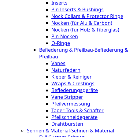
Inserts
Pin Inserts & Bushings
Nock Collars & Protector Ringe
Nocken (für Alu & Carbon)
Nocken (für Holz & Fiberglas)
Pin-Nocken
O-Ringe
Befiederung & Pfeilbau
-
Befiederung &
Pfeilbau
Vanes
Naturfedern
Kleber & Reiniger
Wraps & Crestings
Befiederungsgeräte
Vane Stripper
Pfeilvermessung
Taper Tools & Schafter
Pfeilschneidegeräte
Drahtbürsten
Sehnen & Material
-
Sehnen & Material