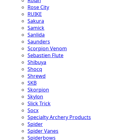
Rolan
Rose City
RUIKE
Sakura
Samick
Sanlida
Saunders
Scorpion Venom
Sebastien Flute
Shibuya
Shocq
Shrewd
SKB
Skorpion
Skylon
Slick Trick
Socx
Specialty Archery Products
Spider
Spider Vanes
Spiderbows