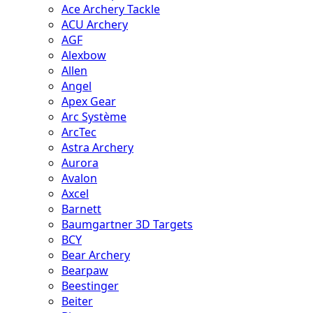
Ace Archery Tackle
ACU Archery
AGF
Alexbow
Allen
Angel
Apex Gear
Arc Système
ArcTec
Astra Archery
Aurora
Avalon
Axcel
Barnett
Baumgartner 3D Targets
BCY
Bear Archery
Bearpaw
Beestinger
Beiter