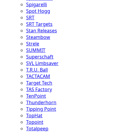
Spigarelli
Spot Hogg
SRT
SRT Targets
Stan Releases
Steambow
Strele
SUMMIT
Superschaft
SVL Limbsaver
T.R.U. Ball
TACTACAM
Target Tech
TAS Factory
TenPoint
Thunderhorn
Tipping Point
TopHat
Topoint
Totalpeep