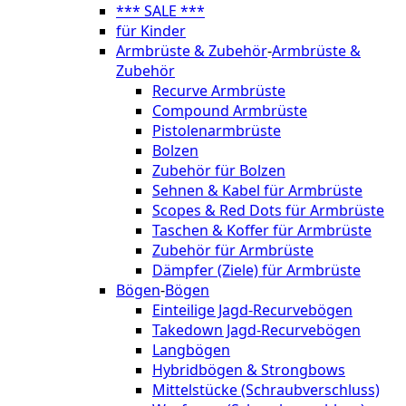
*** SALE ***
für Kinder
Armbrüste & Zubehör
-
Armbrüste &
Zubehör
Recurve Armbrüste
Compound Armbrüste
Pistolenarmbrüste
Bolzen
Zubehör für Bolzen
Sehnen & Kabel für Armbrüste
Scopes & Red Dots für Armbrüste
Taschen & Koffer für Armbrüste
Zubehör für Armbrüste
Dämpfer (Ziele) für Armbrüste
Bögen
-
Bögen
Einteilige Jagd-Recurvebögen
Takedown Jagd-Recurvebögen
Langbögen
Hybridbögen & Strongbows
Mittelstücke (Schraubverschluss)