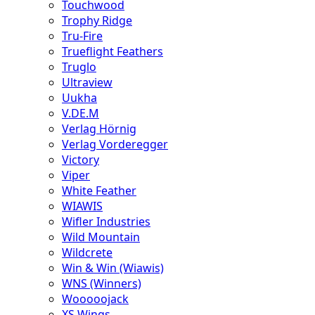
Touchwood
Trophy Ridge
Tru-Fire
Trueflight Feathers
Truglo
Ultraview
Uukha
V.DE.M
Verlag Hörnig
Verlag Vorderegger
Victory
Viper
White Feather
WIAWIS
Wifler Industries
Wild Mountain
Wildcrete
Win & Win (Wiawis)
WNS (Winners)
Wooooojack
XS Wings