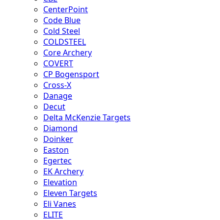
CenterPoint
Code Blue
Cold Steel
COLDSTEEL
Core Archery
COVERT
CP Bogensport
Cross-X
Danage
Decut
Delta McKenzie Targets
Diamond
Doinker
Easton
Egertec
EK Archery
Elevation
Eleven Targets
Eli Vanes
ELITE