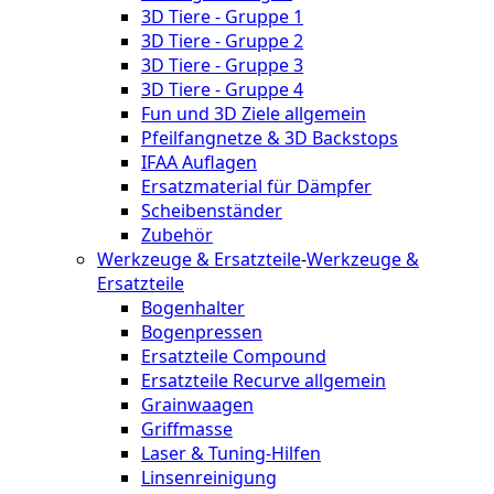
3D Tiere - Gruppe 1
3D Tiere - Gruppe 2
3D Tiere - Gruppe 3
3D Tiere - Gruppe 4
Fun und 3D Ziele allgemein
Pfeilfangnetze & 3D Backstops
IFAA Auflagen
Ersatzmaterial für Dämpfer
Scheibenständer
Zubehör
Werkzeuge & Ersatzteile
-
Werkzeuge &
Ersatzteile
Bogenhalter
Bogenpressen
Ersatzteile Compound
Ersatzteile Recurve allgemein
Grainwaagen
Griffmasse
Laser & Tuning-Hilfen
Linsenreinigung