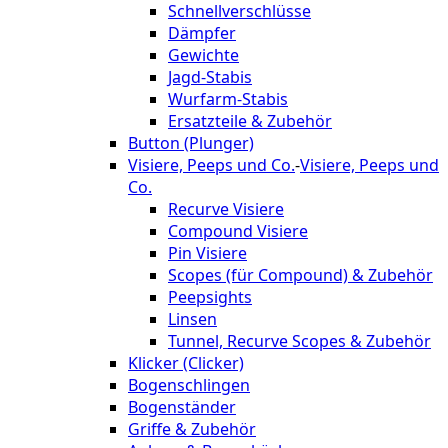
Schnellverschlüsse
Dämpfer
Gewichte
Jagd-Stabis
Wurfarm-Stabis
Ersatzteile & Zubehör
Button (Plunger)
Visiere, Peeps und Co.
-
Visiere, Peeps und
Co.
Recurve Visiere
Compound Visiere
Pin Visiere
Scopes (für Compound) & Zubehör
Peepsights
Linsen
Tunnel, Recurve Scopes & Zubehör
Klicker (Clicker)
Bogenschlingen
Bogenständer
Griffe & Zubehör