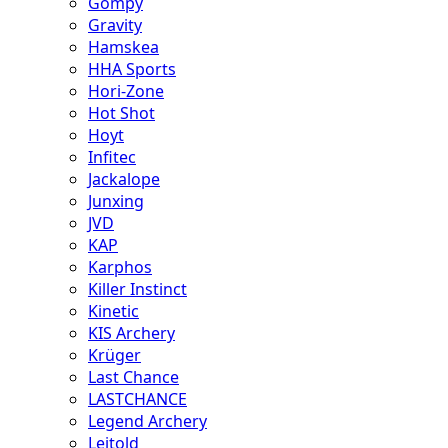
Gompy
Gravity
Hamskea
HHA Sports
Hori-Zone
Hot Shot
Hoyt
Infitec
Jackalope
Junxing
JVD
KAP
Karphos
Killer Instinct
Kinetic
KIS Archery
Krüger
Last Chance
LASTCHANCE
Legend Archery
Leitold