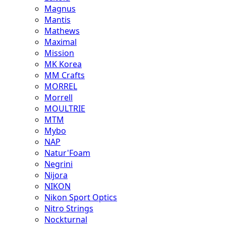
Magnus
Mantis
Mathews
Maximal
Mission
MK Korea
MM Crafts
MORREL
Morrell
MOULTRIE
MTM
Mybo
NAP
Natur'Foam
Negrini
Nijora
NIKON
Nikon Sport Optics
Nitro Strings
Nockturnal