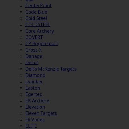
CenterPoint
Code Blue
Cold Steel
COLDSTEEL
Core Archery
COVERT
CP Bogensport
Cross-X
Danage
Decut
Delta McKenzie Targets
Diamond
Doinker
Easton
Egertec
EK Archery
Elevation
Eleven Targets
Eli Vanes
ELITE