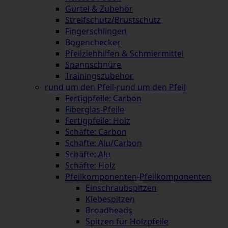
Gürtel & Zubehör
Streifschutz/Brustschutz
Fingerschlingen
Bogenchecker
Pfeilziehhilfen & Schmiermittel
Spannschnüre
Trainingszubehör
rund um den Pfeil
-
rund um den Pfeil
Fertigpfeile: Carbon
Fiberglas-Pfeile
Fertigpfeile: Holz
Schäfte: Carbon
Schäfte: Alu/Carbon
Schäfte: Alu
Schäfte: Holz
Pfeilkomponenten
-
Pfeilkomponenten
Einschraubspitzen
Klebespitzen
Broadheads
Spitzen für Holzpfeile