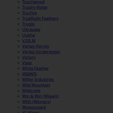
Touchwood
Trophy Ridge
Tru-Fire
Trueflight Feathers
Truglo
Ultraview
Uukha
V.DE.M
Verlag Hörnig
Verlag Vorderegger
Victory
Viper
White Feather
WIAWIS
Wifler Industries
Wild Mountain
Wildcrete
Win & Win (Wiawis)
WNS (Winners)
Wooooojack
XS Wings