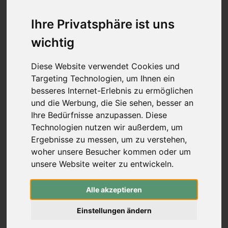
Mittelstücke (Schraubverschluss)
Wurfarme (Schraubverschluss)
Ihre Privatsphäre ist uns
Recurve Mittelstücke (ILF)
wichtig
Wurfarme (ILF, Formula)
Compound-Bögen
Koreanische Bögen & Reiterbögen
Diese Website verwendet Cookies und
Freizeitbögen & Sets
Targeting Technologien, um Ihnen ein
Bogenbau
besseres Internet-Erlebnis zu ermöglichen
rund um den Bogen
-
rund um den Bogen
und die Werbung, die Sie sehen, besser an
Pfeilauflagen (zum Schrauben)
Ihre Bedürfnisse anzupassen. Diese
Pfeilauflagen (zum Kleben)
Technologien nutzen wir außerdem, um
traditionelle Pfeilauflagen
Ergebnisse zu messen, um zu verstehen,
Compound Blade Auflagen
woher unsere Besucher kommen oder um
Compound Prong Auflagen
unsere Website weiter zu entwickeln.
Compound Drop-Away Pfeilauflagen
Compound Full Capture Auflagen
Stabilisation
-
Stabilisation
Alle akzeptieren
Mono- & Seitenstabis
Extender (Vorbauten)
Einstellungen ändern
V-Bars & Adapter