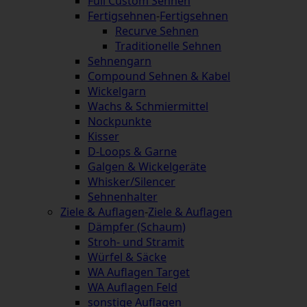
Full Custom Sehnen
Fertigsehnen
-
Fertigsehnen
Recurve Sehnen
Traditionelle Sehnen
Sehnengarn
Compound Sehnen & Kabel
Wickelgarn
Wachs & Schmiermittel
Nockpunkte
Kisser
D-Loops & Garne
Galgen & Wickelgeräte
Whisker/Silencer
Sehnenhalter
Ziele & Auflagen
-
Ziele & Auflagen
Dämpfer (Schaum)
Stroh- und Stramit
Würfel & Säcke
WA Auflagen Target
WA Auflagen Feld
sonstige Auflagen