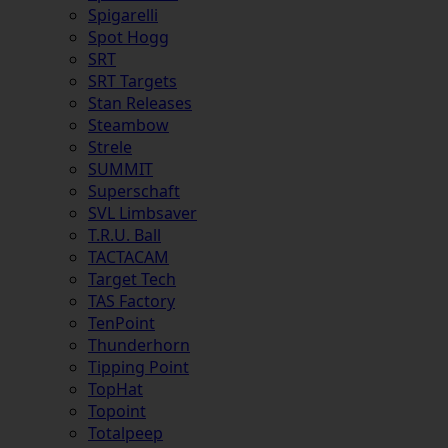
Spigarelli
Spot Hogg
SRT
SRT Targets
Stan Releases
Steambow
Strele
SUMMIT
Superschaft
SVL Limbsaver
T.R.U. Ball
TACTACAM
Target Tech
TAS Factory
TenPoint
Thunderhorn
Tipping Point
TopHat
Topoint
Totalpeep