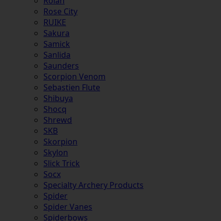
Rolan
Rose City
RUIKE
Sakura
Samick
Sanlida
Saunders
Scorpion Venom
Sebastien Flute
Shibuya
Shocq
Shrewd
SKB
Skorpion
Skylon
Slick Trick
Socx
Specialty Archery Products
Spider
Spider Vanes
Spiderbows