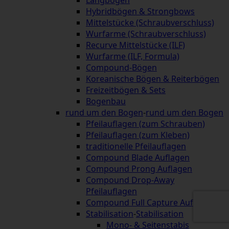
Langbögen
Hybridbögen & Strongbows
Mittelstücke (Schraubverschluss)
Wurfarme (Schraubverschluss)
Recurve Mittelstücke (ILF)
Wurfarme (ILF, Formula)
Compound-Bögen
Koreanische Bögen & Reiterbögen
Freizeitbögen & Sets
Bogenbau
rund um den Bogen
-
rund um den Bogen
Pfeilauflagen (zum Schrauben)
Pfeilauflagen (zum Kleben)
traditionelle Pfeilauflagen
Compound Blade Auflagen
Compound Prong Auflagen
Compound Drop-Away
Pfeilauflagen
Compound Full Capture Auflagen
Stabilisation
-
Stabilisation
Mono- & Seitenstabis