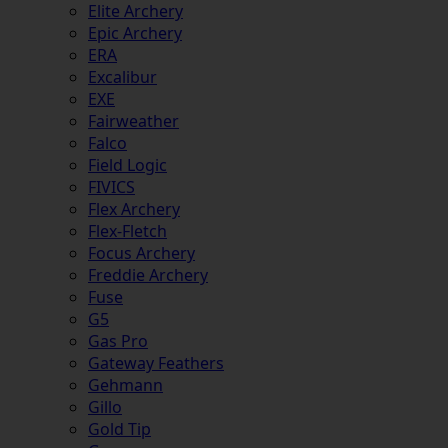
Elite Archery
Epic Archery
ERA
Excalibur
EXE
Fairweather
Falco
Field Logic
FIVICS
Flex Archery
Flex-Fletch
Focus Archery
Freddie Archery
Fuse
G5
Gas Pro
Gateway Feathers
Gehmann
Gillo
Gold Tip