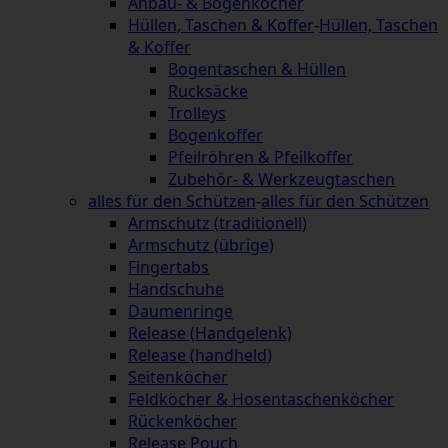
Anbau- & Bogenköcher
Hüllen, Taschen & Koffer
-
Hüllen, Taschen
& Koffer
Bogentaschen & Hüllen
Rucksäcke
Trolleys
Bogenkoffer
Pfeilröhren & Pfeilkoffer
Zubehör- & Werkzeugtaschen
alles für den Schützen
-
alles für den Schützen
Armschutz (traditionell)
Armschutz (übrige)
Fingertabs
Handschuhe
Daumenringe
Release (Handgelenk)
Release (handheld)
Seitenköcher
Feldköcher & Hosentaschenköcher
Rückenköcher
Release Pouch