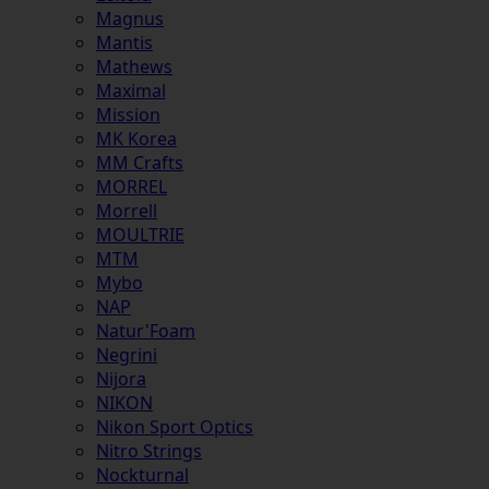
Magnus
Mantis
Mathews
Maximal
Mission
MK Korea
MM Crafts
MORREL
Morrell
MOULTRIE
MTM
Mybo
NAP
Natur'Foam
Negrini
Nijora
NIKON
Nikon Sport Optics
Nitro Strings
Nockturnal