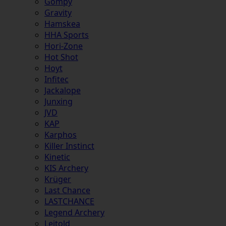
Gompy
Gravity
Hamskea
HHA Sports
Hori-Zone
Hot Shot
Hoyt
Infitec
Jackalope
Junxing
JVD
KAP
Karphos
Killer Instinct
Kinetic
KIS Archery
Krüger
Last Chance
LASTCHANCE
Legend Archery
Leitold