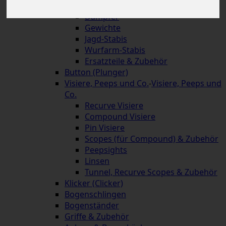
Schnellverschlüsse
Dämpfer
Gewichte
Jagd-Stabis
Wurfarm-Stabis
Ersatzteile & Zubehör
Button (Plunger)
Visiere, Peeps und Co.
-
Visiere, Peeps und
Co.
Recurve Visiere
Compound Visiere
Pin Visiere
Scopes (für Compound) & Zubehör
Peepsights
Linsen
Tunnel, Recurve Scopes & Zubehör
Klicker (Clicker)
Bogenschlingen
Bogenständer
Griffe & Zubehör