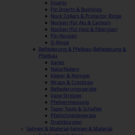
Inserts
Pin Inserts & Bushings
Nock Collars & Protector Ringe
Nocken (für Alu & Carbon)
Nocken (für Holz & Fiberglas)
Pin-Nocken
O-Ringe
Befiederung & Pfeilbau
-
Befiederung &
Pfeilbau
Vanes
Naturfedern
Kleber & Reiniger
Wraps & Crestings
Befiederungsgeräte
Vane Stripper
Pfeilvermessung
Taper Tools & Schafter
Pfeilschneidegeräte
Drahtbürsten
Sehnen & Material
-
Sehnen & Material