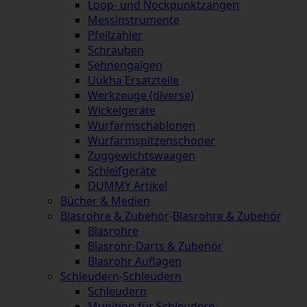
Loop- und Nockpunktzangen
Messinstrumente
Pfeilzähler
Schrauben
Sehnengalgen
Uukha Ersatzteile
Werkzeuge (diverse)
Wickelgeräte
Wurfarmschablonen
Wurfarmspitzenschoner
Zuggewichtswaagen
Schleifgeräte
DUMMY Artikel
Bücher & Medien
Blasrohre & Zubehör
-
Blasrohre & Zubehör
Blasrohre
Blasrohr-Darts & Zubehör
Blasrohr Auflagen
Schleudern
-
Schleudern
Schleudern
Munition für Schleudern