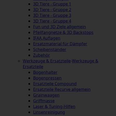
3D Tiere - Gruppe 1
3D Tiere - Gruppe 2
3D Tiere - Gruppe 3
3D Tiere - Gruppe 4
Fun und 3D Ziele allgemein
Pfeilfangnetze & 3D Backstops
IFAA Auflagen
Ersatzmaterial für Dämpfer
Scheibenständer
Zubehör
Werkzeuge & Ersatzteile
-
Werkzeuge &
Ersatzteile
Bogenhalter
Bogenpressen
Ersatzteile Compound
Ersatzteile Recurve allgemein
Grainwaagen
Griffmasse
Laser & Tuning-Hilfen
Linsenreinigung