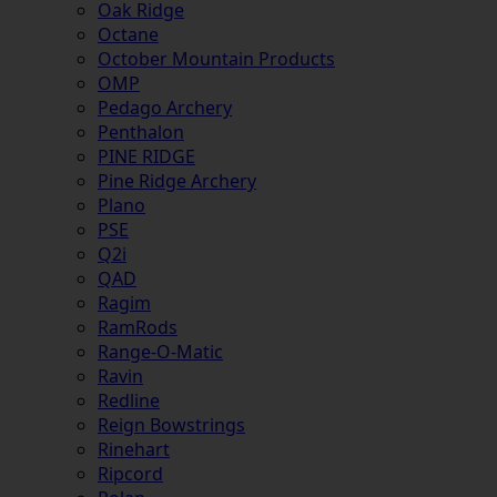
Oak Ridge
Octane
October Mountain Products
OMP
Pedago Archery
Penthalon
PINE RIDGE
Pine Ridge Archery
Plano
PSE
Q2i
QAD
Ragim
RamRods
Range-O-Matic
Ravin
Redline
Reign Bowstrings
Rinehart
Ripcord