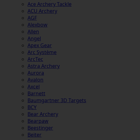
Ace Archery Tackle
ACU Archery
AGF
Alexbow
Allen
Angel
Apex Gear
Arc Système
ArcTec
Astra Archery
Aurora
Avalon
Axcel
Barnett
Baumgartner 3D Targets
BCY
Bear Archery
Bearpaw
Beestinger
Beiter