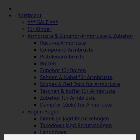
-
Sortiment
*** SALE ***
für Kinder
Armbrüste & Zubehör
-
Armbrüste & Zubehör
Recurve Armbrüste
Compound Armbrüste
Pistolenarmbrüste
Bolzen
Zubehör für Bolzen
Sehnen & Kabel für Armbrüste
Scopes & Red Dots für Armbrüste
Taschen & Koffer für Armbrüste
Zubehör für Armbrüste
Dämpfer (Ziele) für Armbrüste
Bögen
-
Bögen
Einteilige Jagd-Recurvebögen
Takedown Jagd-Recurvebögen
Langbögen
Hybridbögen & Strongbows