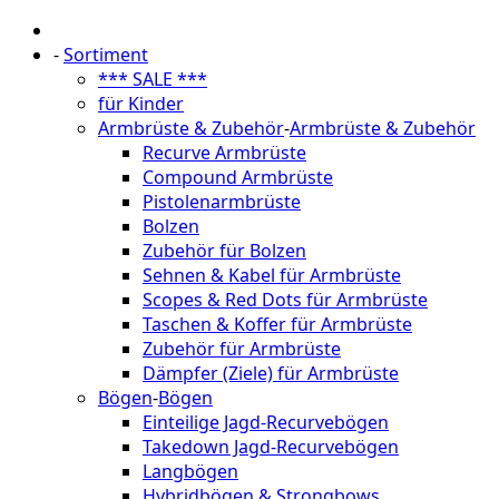
-
Sortiment
*** SALE ***
für Kinder
Armbrüste & Zubehör
-
Armbrüste & Zubehör
Recurve Armbrüste
Compound Armbrüste
Pistolenarmbrüste
Bolzen
Zubehör für Bolzen
Sehnen & Kabel für Armbrüste
Scopes & Red Dots für Armbrüste
Taschen & Koffer für Armbrüste
Zubehör für Armbrüste
Dämpfer (Ziele) für Armbrüste
Bögen
-
Bögen
Einteilige Jagd-Recurvebögen
Takedown Jagd-Recurvebögen
Langbögen
Hybridbögen & Strongbows