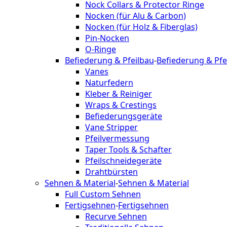
Nock Collars & Protector Ringe
Nocken (für Alu & Carbon)
Nocken (für Holz & Fiberglas)
Pin-Nocken
O-Ringe
Befiederung & Pfeilbau
-
Befiederung & Pfe
Vanes
Naturfedern
Kleber & Reiniger
Wraps & Crestings
Befiederungsgeräte
Vane Stripper
Pfeilvermessung
Taper Tools & Schafter
Pfeilschneidegeräte
Drahtbürsten
Sehnen & Material
-
Sehnen & Material
Full Custom Sehnen
Fertigsehnen
-
Fertigsehnen
Recurve Sehnen