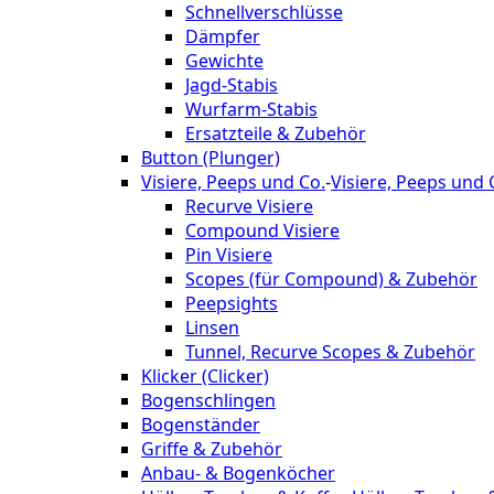
Schnellverschlüsse
Dämpfer
Gewichte
Jagd-Stabis
Wurfarm-Stabis
Ersatzteile & Zubehör
Button (Plunger)
Visiere, Peeps und Co.
-
Visiere, Peeps und 
Recurve Visiere
Compound Visiere
Pin Visiere
Scopes (für Compound) & Zubehör
Peepsights
Linsen
Tunnel, Recurve Scopes & Zubehör
Klicker (Clicker)
Bogenschlingen
Bogenständer
Griffe & Zubehör
Anbau- & Bogenköcher