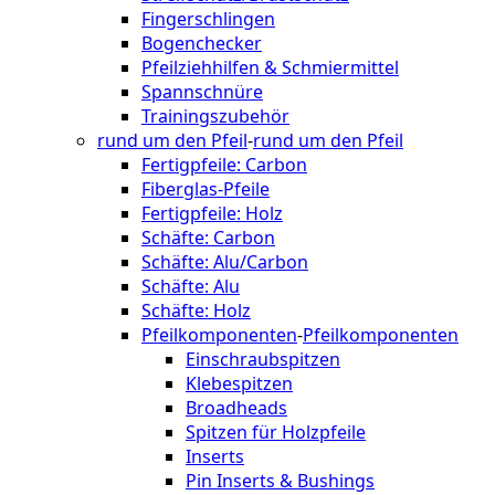
Fingerschlingen
Bogenchecker
Pfeilziehhilfen & Schmiermittel
Spannschnüre
Trainingszubehör
rund um den Pfeil
-
rund um den Pfeil
Fertigpfeile: Carbon
Fiberglas-Pfeile
Fertigpfeile: Holz
Schäfte: Carbon
Schäfte: Alu/Carbon
Schäfte: Alu
Schäfte: Holz
Pfeilkomponenten
-
Pfeilkomponenten
Einschraubspitzen
Klebespitzen
Broadheads
Spitzen für Holzpfeile
Inserts
Pin Inserts & Bushings