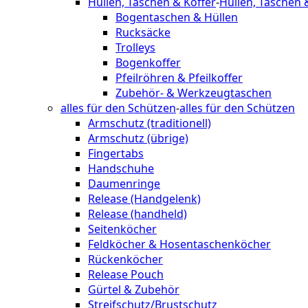
Hüllen, Taschen & Koffer
-
Hüllen, Taschen 
Bogentaschen & Hüllen
Rucksäcke
Trolleys
Bogenkoffer
Pfeilröhren & Pfeilkoffer
Zubehör- & Werkzeugtaschen
alles für den Schützen
-
alles für den Schützen
Armschutz (traditionell)
Armschutz (übrige)
Fingertabs
Handschuhe
Daumenringe
Release (Handgelenk)
Release (handheld)
Seitenköcher
Feldköcher & Hosentaschenköcher
Rückenköcher
Release Pouch
Gürtel & Zubehör
Streifschutz/Brustschutz