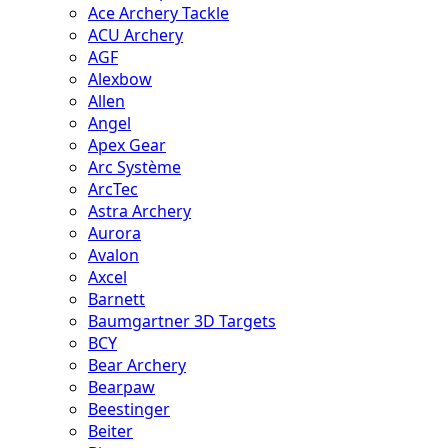
Ace Archery Tackle
ACU Archery
AGF
Alexbow
Allen
Angel
Apex Gear
Arc Système
ArcTec
Astra Archery
Aurora
Avalon
Axcel
Barnett
Baumgartner 3D Targets
BCY
Bear Archery
Bearpaw
Beestinger
Beiter