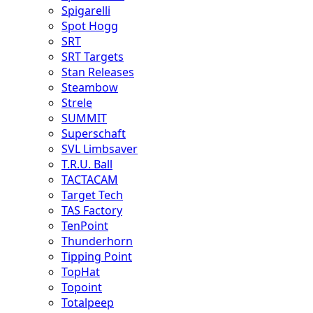
Spigarelli
Spot Hogg
SRT
SRT Targets
Stan Releases
Steambow
Strele
SUMMIT
Superschaft
SVL Limbsaver
T.R.U. Ball
TACTACAM
Target Tech
TAS Factory
TenPoint
Thunderhorn
Tipping Point
TopHat
Topoint
Totalpeep