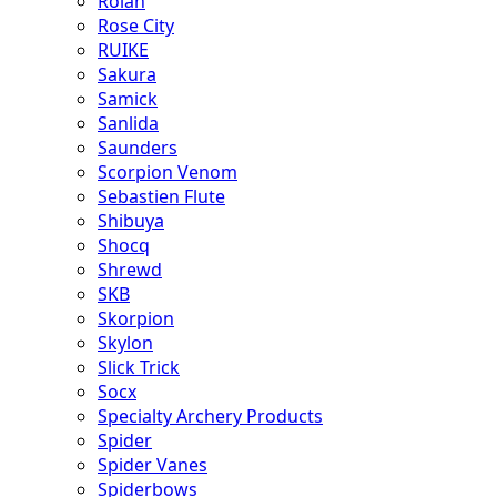
Rolan
Rose City
RUIKE
Sakura
Samick
Sanlida
Saunders
Scorpion Venom
Sebastien Flute
Shibuya
Shocq
Shrewd
SKB
Skorpion
Skylon
Slick Trick
Socx
Specialty Archery Products
Spider
Spider Vanes
Spiderbows