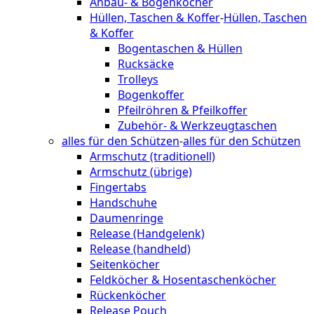
Anbau- & Bogenköcher
Hüllen, Taschen & Koffer
-
Hüllen, Taschen
& Koffer
Bogentaschen & Hüllen
Rucksäcke
Trolleys
Bogenkoffer
Pfeilröhren & Pfeilkoffer
Zubehör- & Werkzeugtaschen
alles für den Schützen
-
alles für den Schützen
Armschutz (traditionell)
Armschutz (übrige)
Fingertabs
Handschuhe
Daumenringe
Release (Handgelenk)
Release (handheld)
Seitenköcher
Feldköcher & Hosentaschenköcher
Rückenköcher
Release Pouch