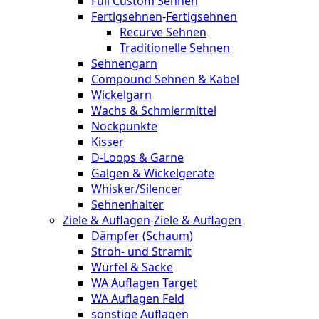
Full Custom Sehnen
Fertigsehnen
-
Fertigsehnen
Recurve Sehnen
Traditionelle Sehnen
Sehnengarn
Compound Sehnen & Kabel
Wickelgarn
Wachs & Schmiermittel
Nockpunkte
Kisser
D-Loops & Garne
Galgen & Wickelgeräte
Whisker/Silencer
Sehnenhalter
Ziele & Auflagen
-
Ziele & Auflagen
Dämpfer (Schaum)
Stroh- und Stramit
Würfel & Säcke
WA Auflagen Target
WA Auflagen Feld
sonstige Auflagen