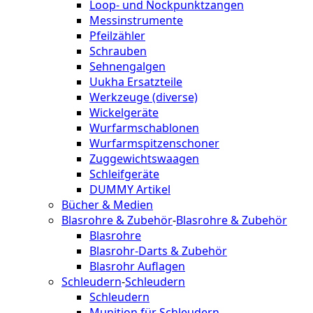
Loop- und Nockpunktzangen
Messinstrumente
Pfeilzähler
Schrauben
Sehnengalgen
Uukha Ersatzteile
Werkzeuge (diverse)
Wickelgeräte
Wurfarmschablonen
Wurfarmspitzenschoner
Zuggewichtswaagen
Schleifgeräte
DUMMY Artikel
Bücher & Medien
Blasrohre & Zubehör
-
Blasrohre & Zubehör
Blasrohre
Blasrohr-Darts & Zubehör
Blasrohr Auflagen
Schleudern
-
Schleudern
Schleudern
Munition für Schleudern