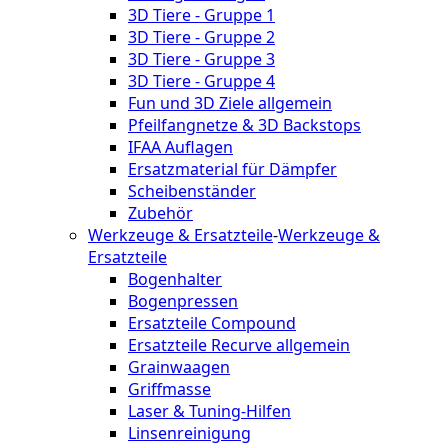
3D Tiere - Gruppe 1
3D Tiere - Gruppe 2
3D Tiere - Gruppe 3
3D Tiere - Gruppe 4
Fun und 3D Ziele allgemein
Pfeilfangnetze & 3D Backstops
IFAA Auflagen
Ersatzmaterial für Dämpfer
Scheibenständer
Zubehör
Werkzeuge & Ersatzteile
-
Werkzeuge &
Ersatzteile
Bogenhalter
Bogenpressen
Ersatzteile Compound
Ersatzteile Recurve allgemein
Grainwaagen
Griffmasse
Laser & Tuning-Hilfen
Linsenreinigung