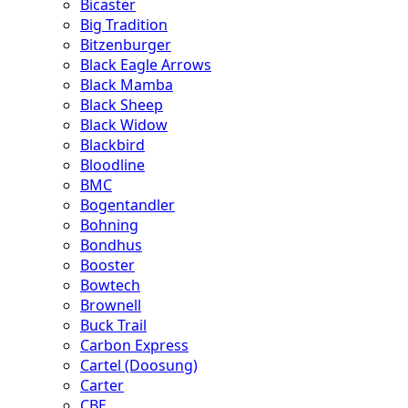
Bicaster
Big Tradition
Bitzenburger
Black Eagle Arrows
Black Mamba
Black Sheep
Black Widow
Blackbird
Bloodline
BMC
Bogentandler
Bohning
Bondhus
Booster
Bowtech
Brownell
Buck Trail
Carbon Express
Cartel (Doosung)
Carter
CBE