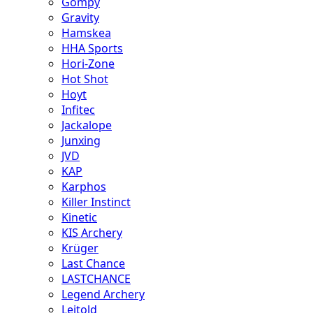
Gompy
Gravity
Hamskea
HHA Sports
Hori-Zone
Hot Shot
Hoyt
Infitec
Jackalope
Junxing
JVD
KAP
Karphos
Killer Instinct
Kinetic
KIS Archery
Krüger
Last Chance
LASTCHANCE
Legend Archery
Leitold