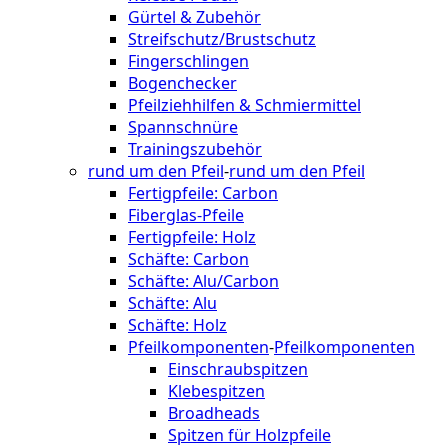
Gürtel & Zubehör
Streifschutz/Brustschutz
Fingerschlingen
Bogenchecker
Pfeilziehhilfen & Schmiermittel
Spannschnüre
Trainingszubehör
rund um den Pfeil
-
rund um den Pfeil
Fertigpfeile: Carbon
Fiberglas-Pfeile
Fertigpfeile: Holz
Schäfte: Carbon
Schäfte: Alu/Carbon
Schäfte: Alu
Schäfte: Holz
Pfeilkomponenten
-
Pfeilkomponenten
Einschraubspitzen
Klebespitzen
Broadheads
Spitzen für Holzpfeile