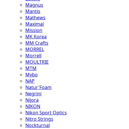
Magnus
Mantis
Mathews
Maximal
Mission
MK Korea
MM Crafts
MORREL
Morrell
MOULTRIE
MTM
Mybo
NAP
Natur'Foam
Negrini
Nijora
NIKON
Nikon Sport Optics
Nitro Strings
Nockturnal