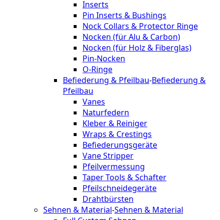
Inserts
Pin Inserts & Bushings
Nock Collars & Protector Ringe
Nocken (für Alu & Carbon)
Nocken (für Holz & Fiberglas)
Pin-Nocken
O-Ringe
Befiederung & Pfeilbau
-
Befiederung &
Pfeilbau
Vanes
Naturfedern
Kleber & Reiniger
Wraps & Crestings
Befiederungsgeräte
Vane Stripper
Pfeilvermessung
Taper Tools & Schafter
Pfeilschneidegeräte
Drahtbürsten
Sehnen & Material
-
Sehnen & Material