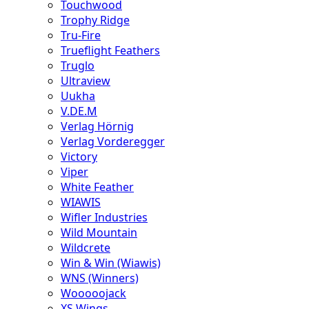
Touchwood
Trophy Ridge
Tru-Fire
Trueflight Feathers
Truglo
Ultraview
Uukha
V.DE.M
Verlag Hörnig
Verlag Vorderegger
Victory
Viper
White Feather
WIAWIS
Wifler Industries
Wild Mountain
Wildcrete
Win & Win (Wiawis)
WNS (Winners)
Wooooojack
XS Wings