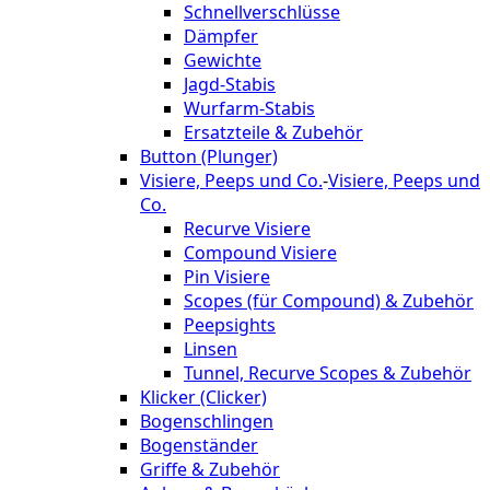
Schnellverschlüsse
Dämpfer
Gewichte
Jagd-Stabis
Wurfarm-Stabis
Ersatzteile & Zubehör
Button (Plunger)
Visiere, Peeps und Co.
-
Visiere, Peeps und
Co.
Recurve Visiere
Compound Visiere
Pin Visiere
Scopes (für Compound) & Zubehör
Peepsights
Linsen
Tunnel, Recurve Scopes & Zubehör
Klicker (Clicker)
Bogenschlingen
Bogenständer
Griffe & Zubehör