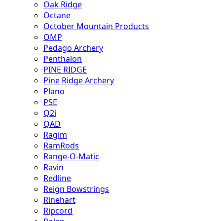
Oak Ridge
Octane
October Mountain Products
OMP
Pedago Archery
Penthalon
PINE RIDGE
Pine Ridge Archery
Plano
PSE
Q2i
QAD
Ragim
RamRods
Range-O-Matic
Ravin
Redline
Reign Bowstrings
Rinehart
Ripcord