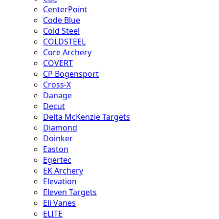
CenterPoint
Code Blue
Cold Steel
COLDSTEEL
Core Archery
COVERT
CP Bogensport
Cross-X
Danage
Decut
Delta McKenzie Targets
Diamond
Doinker
Easton
Egertec
EK Archery
Elevation
Eleven Targets
Eli Vanes
ELITE