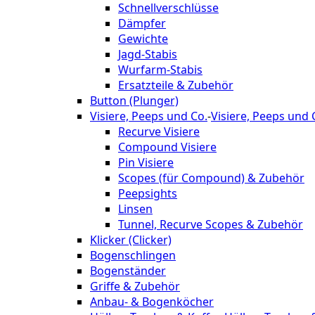
Schnellverschlüsse
Dämpfer
Gewichte
Jagd-Stabis
Wurfarm-Stabis
Ersatzteile & Zubehör
Button (Plunger)
Visiere, Peeps und Co.
-
Visiere, Peeps und 
Recurve Visiere
Compound Visiere
Pin Visiere
Scopes (für Compound) & Zubehör
Peepsights
Linsen
Tunnel, Recurve Scopes & Zubehör
Klicker (Clicker)
Bogenschlingen
Bogenständer
Griffe & Zubehör
Anbau- & Bogenköcher