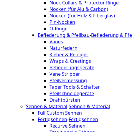
Nock Collars & Protector Ringe
Nocken (für Alu & Carbon)
Nocken (für Holz & Fiberglas)
Pin-Nocken
O-Ringe
Befiederung & Pfeilbau
-
Befiederung & Pfe
Vanes
Naturfedern
Kleber & Reiniger
Wraps & Crestings
Befiederungsgeräte
Vane Stripper
Pfeilvermessung
Taper Tools & Schafter
Pfeilschneidegeräte
Drahtbürsten
Sehnen & Material
-
Sehnen & Material
Full Custom Sehnen
Fertigsehnen
-
Fertigsehnen
Recurve Sehnen