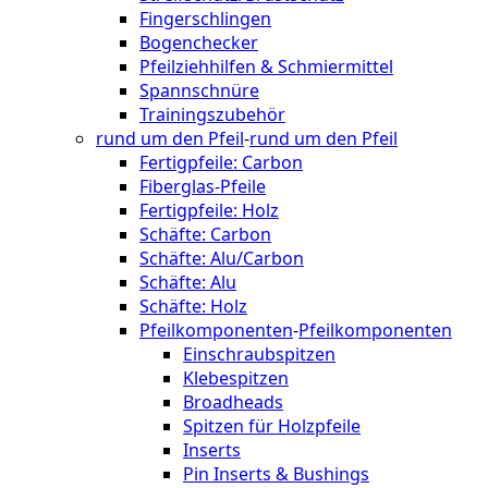
Fingerschlingen
Bogenchecker
Pfeilziehhilfen & Schmiermittel
Spannschnüre
Trainingszubehör
rund um den Pfeil
-
rund um den Pfeil
Fertigpfeile: Carbon
Fiberglas-Pfeile
Fertigpfeile: Holz
Schäfte: Carbon
Schäfte: Alu/Carbon
Schäfte: Alu
Schäfte: Holz
Pfeilkomponenten
-
Pfeilkomponenten
Einschraubspitzen
Klebespitzen
Broadheads
Spitzen für Holzpfeile
Inserts
Pin Inserts & Bushings