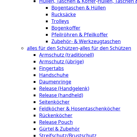
Hüllen, Taschen & Koffer
-
Hüllen, Taschen 
Bogentaschen & Hüllen
Rucksäcke
Trolleys
Bogenkoffer
Pfeilröhren & Pfeilkoffer
Zubehör- & Werkzeugtaschen
alles für den Schützen
-
alles für den Schützen
Armschutz (traditionell)
Armschutz (übrige)
Fingertabs
Handschuhe
Daumenringe
Release (Handgelenk)
Release (handheld)
Seitenköcher
Feldköcher & Hosentaschenköcher
Rückenköcher
Release Pouch
Gürtel & Zubehör
Streifschutz/Brustschutz