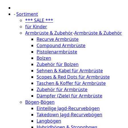
-
Sortiment
*** SALE ***
für Kinder
Armbrüste & Zubehör
-
Armbrüste & Zubehör
Recurve Armbrüste
Compound Armbrüste
Pistolenarmbrüste
Bolzen
Zubehör für Bolzen
Sehnen & Kabel für Armbrüste
Scopes & Red Dots für Armbrüste
Taschen & Koffer für Armbrüste
Zubehör für Armbrüste
Dämpfer (Ziele) für Armbrüste
Bögen
-
Bögen
Einteilige Jagd-Recurvebögen
Takedown Jagd-Recurvebögen
Langbögen
Hybridbögen & Strongbows