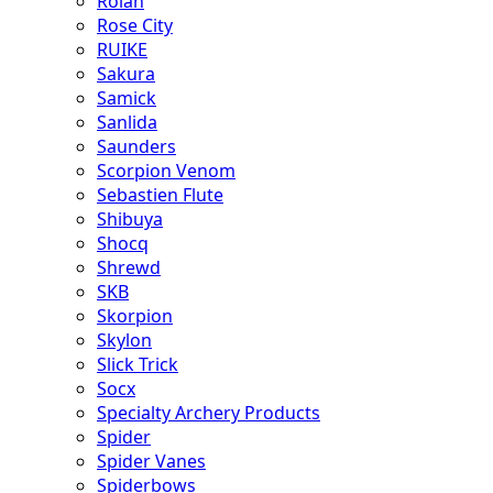
Rolan
Rose City
RUIKE
Sakura
Samick
Sanlida
Saunders
Scorpion Venom
Sebastien Flute
Shibuya
Shocq
Shrewd
SKB
Skorpion
Skylon
Slick Trick
Socx
Specialty Archery Products
Spider
Spider Vanes
Spiderbows