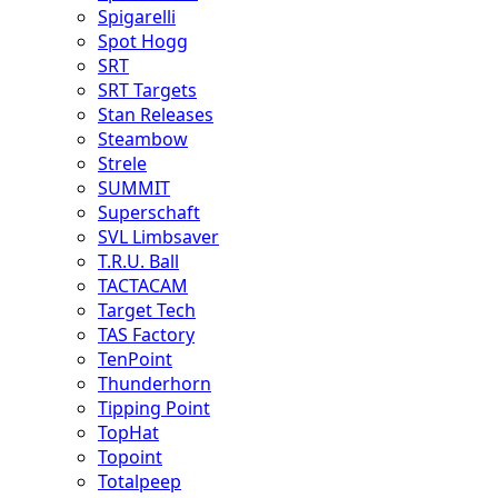
Spigarelli
Spot Hogg
SRT
SRT Targets
Stan Releases
Steambow
Strele
SUMMIT
Superschaft
SVL Limbsaver
T.R.U. Ball
TACTACAM
Target Tech
TAS Factory
TenPoint
Thunderhorn
Tipping Point
TopHat
Topoint
Totalpeep