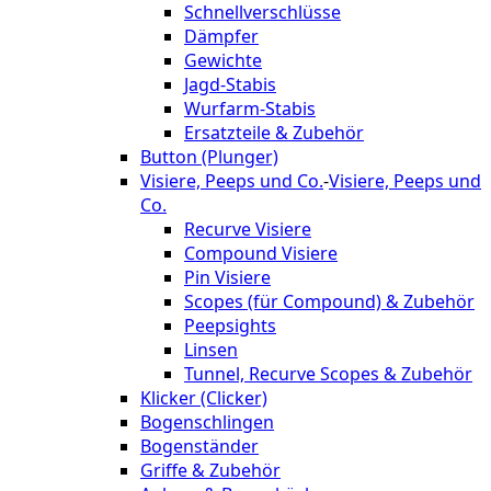
Schnellverschlüsse
Dämpfer
Gewichte
Jagd-Stabis
Wurfarm-Stabis
Ersatzteile & Zubehör
Button (Plunger)
Visiere, Peeps und Co.
-
Visiere, Peeps und
Co.
Recurve Visiere
Compound Visiere
Pin Visiere
Scopes (für Compound) & Zubehör
Peepsights
Linsen
Tunnel, Recurve Scopes & Zubehör
Klicker (Clicker)
Bogenschlingen
Bogenständer
Griffe & Zubehör