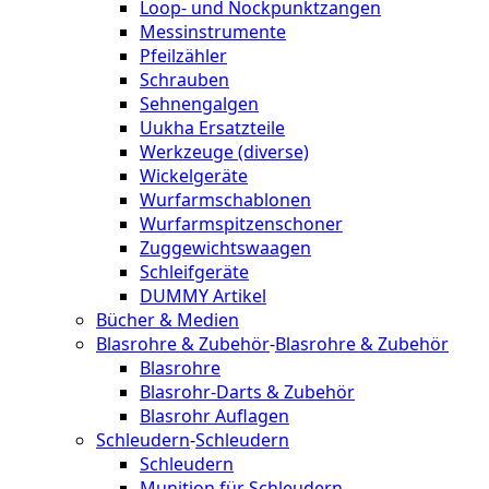
Loop- und Nockpunktzangen
Messinstrumente
Pfeilzähler
Schrauben
Sehnengalgen
Uukha Ersatzteile
Werkzeuge (diverse)
Wickelgeräte
Wurfarmschablonen
Wurfarmspitzenschoner
Zuggewichtswaagen
Schleifgeräte
DUMMY Artikel
Bücher & Medien
Blasrohre & Zubehör
-
Blasrohre & Zubehör
Blasrohre
Blasrohr-Darts & Zubehör
Blasrohr Auflagen
Schleudern
-
Schleudern
Schleudern
Munition für Schleudern