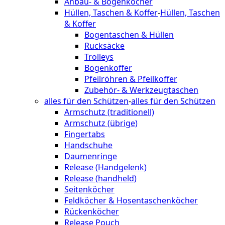
Anbau- & Bogenköcher
Hüllen, Taschen & Koffer
-
Hüllen, Taschen
& Koffer
Bogentaschen & Hüllen
Rucksäcke
Trolleys
Bogenkoffer
Pfeilröhren & Pfeilkoffer
Zubehör- & Werkzeugtaschen
alles für den Schützen
-
alles für den Schützen
Armschutz (traditionell)
Armschutz (übrige)
Fingertabs
Handschuhe
Daumenringe
Release (Handgelenk)
Release (handheld)
Seitenköcher
Feldköcher & Hosentaschenköcher
Rückenköcher
Release Pouch