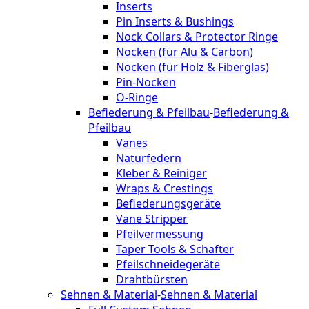
Inserts
Pin Inserts & Bushings
Nock Collars & Protector Ringe
Nocken (für Alu & Carbon)
Nocken (für Holz & Fiberglas)
Pin-Nocken
O-Ringe
Befiederung & Pfeilbau
-
Befiederung &
Pfeilbau
Vanes
Naturfedern
Kleber & Reiniger
Wraps & Crestings
Befiederungsgeräte
Vane Stripper
Pfeilvermessung
Taper Tools & Schafter
Pfeilschneidegeräte
Drahtbürsten
Sehnen & Material
-
Sehnen & Material