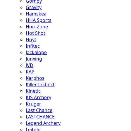
Gompy
Gravity
Hamskea
HHA Sports
Hori-Zone
Hot Shot
Hoyt
Infitec
Jackalope
Junxing
JVD
KAP
Karphos
Killer Instinct
Kinetic
KIS Archery
Krüger
Last Chance
LASTCHANCE
Legend Archery
Leitold