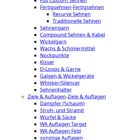
Full Custom Sehnen
Fertigsehnen
-
Fertigsehnen
Recurve Sehnen
Traditionelle Sehnen
Sehnengarn
Compound Sehnen & Kabel
Wickelgarn
Wachs & Schmiermittel
Nockpunkte
Kisser
D-Loops & Garne
Galgen & Wickelgeräte
Whisker/Silencer
Sehnenhalter
Ziele & Auflagen
-
Ziele & Auflagen
Dämpfer (Schaum)
Stroh- und Stramit
Würfel & Säcke
WA Auflagen Target
WA Auflagen Feld
sonstige Auflagen