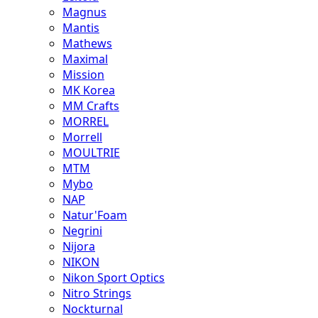
Magnus
Mantis
Mathews
Maximal
Mission
MK Korea
MM Crafts
MORREL
Morrell
MOULTRIE
MTM
Mybo
NAP
Natur'Foam
Negrini
Nijora
NIKON
Nikon Sport Optics
Nitro Strings
Nockturnal