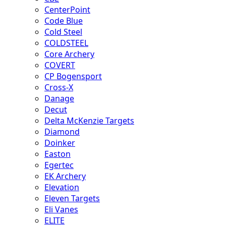
CenterPoint
Code Blue
Cold Steel
COLDSTEEL
Core Archery
COVERT
CP Bogensport
Cross-X
Danage
Decut
Delta McKenzie Targets
Diamond
Doinker
Easton
Egertec
EK Archery
Elevation
Eleven Targets
Eli Vanes
ELITE