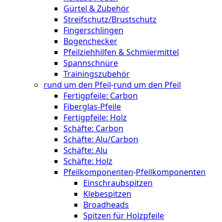
Gürtel & Zubehör
Streifschutz/Brustschutz
Fingerschlingen
Bogenchecker
Pfeilziehhilfen & Schmiermittel
Spannschnüre
Trainingszubehör
rund um den Pfeil
-
rund um den Pfeil
Fertigpfeile: Carbon
Fiberglas-Pfeile
Fertigpfeile: Holz
Schäfte: Carbon
Schäfte: Alu/Carbon
Schäfte: Alu
Schäfte: Holz
Pfeilkomponenten
-
Pfeilkomponenten
Einschraubspitzen
Klebespitzen
Broadheads
Spitzen für Holzpfeile