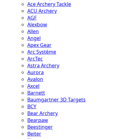
Ace Archery Tackle
ACU Archery
AGF
Alexbow
Allen
Angel
Apex Gear
Arc Système
ArcTec
Astra Archery
Aurora
Avalon
Axcel
Barnett
Baumgartner 3D Targets
BCY
Bear Archery
Bearpaw
Beestinger
Beiter