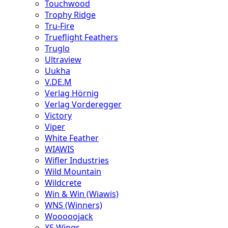
Touchwood
Trophy Ridge
Tru-Fire
Trueflight Feathers
Truglo
Ultraview
Uukha
V.DE.M
Verlag Hörnig
Verlag Vorderegger
Victory
Viper
White Feather
WIAWIS
Wifler Industries
Wild Mountain
Wildcrete
Win & Win (Wiawis)
WNS (Winners)
Wooooojack
XS Wings