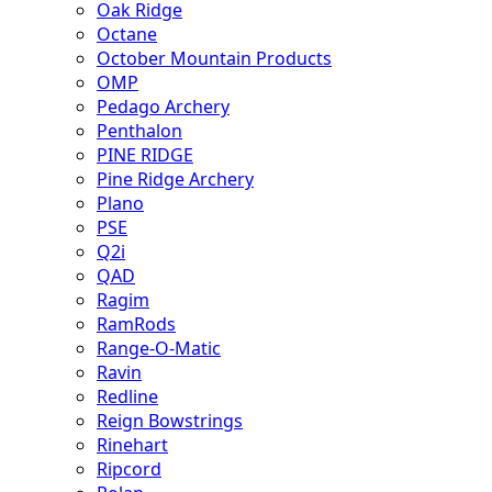
Oak Ridge
Octane
October Mountain Products
OMP
Pedago Archery
Penthalon
PINE RIDGE
Pine Ridge Archery
Plano
PSE
Q2i
QAD
Ragim
RamRods
Range-O-Matic
Ravin
Redline
Reign Bowstrings
Rinehart
Ripcord