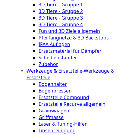
3D Tiere - Gruppe 1
3D Tiere - Gruppe 2
3D Tiere - Gruppe 3
3D Tiere - Gruppe 4
Fun und 3D Ziele allgemein
Pfeilfangnetze & 3D Backstops
IFAA Auflagen
Ersatzmaterial für Dämpfer
Scheibenständer
Zubehör
Werkzeuge & Ersatzteile
-
Werkzeuge &
Ersatzteile
Bogenhalter
Bogenpressen
Ersatzteile Compound
Ersatzteile Recurve allgemein
Grainwaagen
Griffmasse
Laser & Tuning-Hilfen
Linsenreinigung