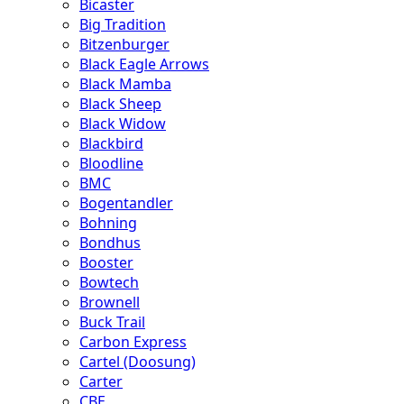
Bicaster
Big Tradition
Bitzenburger
Black Eagle Arrows
Black Mamba
Black Sheep
Black Widow
Blackbird
Bloodline
BMC
Bogentandler
Bohning
Bondhus
Booster
Bowtech
Brownell
Buck Trail
Carbon Express
Cartel (Doosung)
Carter
CBE