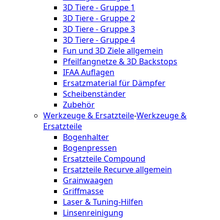
3D Tiere - Gruppe 1
3D Tiere - Gruppe 2
3D Tiere - Gruppe 3
3D Tiere - Gruppe 4
Fun und 3D Ziele allgemein
Pfeilfangnetze & 3D Backstops
IFAA Auflagen
Ersatzmaterial für Dämpfer
Scheibenständer
Zubehör
Werkzeuge & Ersatzteile
-
Werkzeuge &
Ersatzteile
Bogenhalter
Bogenpressen
Ersatzteile Compound
Ersatzteile Recurve allgemein
Grainwaagen
Griffmasse
Laser & Tuning-Hilfen
Linsenreinigung