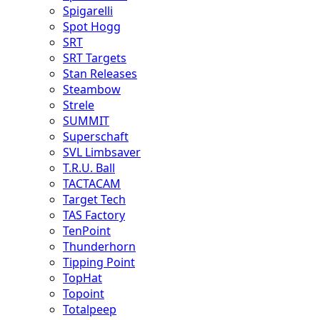
Spigarelli
Spot Hogg
SRT
SRT Targets
Stan Releases
Steambow
Strele
SUMMIT
Superschaft
SVL Limbsaver
T.R.U. Ball
TACTACAM
Target Tech
TAS Factory
TenPoint
Thunderhorn
Tipping Point
TopHat
Topoint
Totalpeep