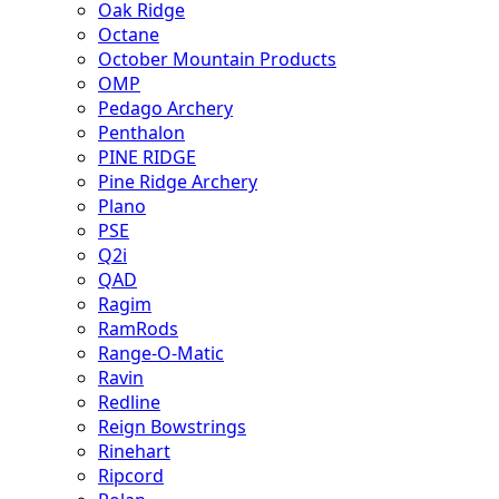
Oak Ridge
Octane
October Mountain Products
OMP
Pedago Archery
Penthalon
PINE RIDGE
Pine Ridge Archery
Plano
PSE
Q2i
QAD
Ragim
RamRods
Range-O-Matic
Ravin
Redline
Reign Bowstrings
Rinehart
Ripcord