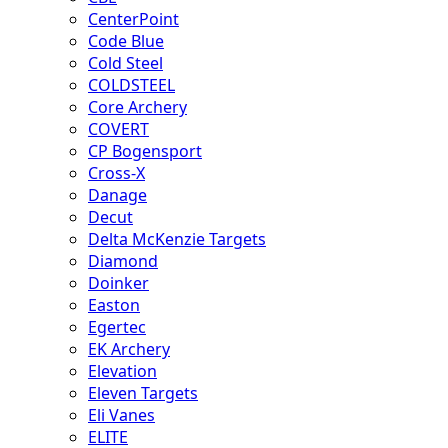
CenterPoint
Code Blue
Cold Steel
COLDSTEEL
Core Archery
COVERT
CP Bogensport
Cross-X
Danage
Decut
Delta McKenzie Targets
Diamond
Doinker
Easton
Egertec
EK Archery
Elevation
Eleven Targets
Eli Vanes
ELITE