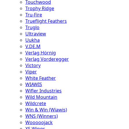
Touchwood
Trophy Ridge
Tru-Fire
Trueflight Feathers
Truglo
Ultraview
Uukha
V.DE.M
Verlag Hörnig
Verlag Vorderegger
Victory
Viper
White Feather
WIAWIS
Wifler Industries
Wild Mountain
Wildcrete
Win & Win (Wiawis)
WNS (Winners)
Wooooojack
XS Wings