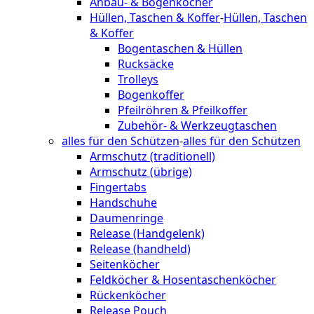
Anbau- & Bogenköcher
Hüllen, Taschen & Koffer
-
Hüllen, Taschen
& Koffer
Bogentaschen & Hüllen
Rucksäcke
Trolleys
Bogenkoffer
Pfeilröhren & Pfeilkoffer
Zubehör- & Werkzeugtaschen
alles für den Schützen
-
alles für den Schützen
Armschutz (traditionell)
Armschutz (übrige)
Fingertabs
Handschuhe
Daumenringe
Release (Handgelenk)
Release (handheld)
Seitenköcher
Feldköcher & Hosentaschenköcher
Rückenköcher
Release Pouch