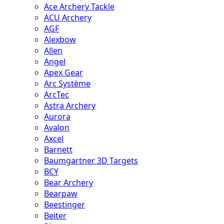
Ace Archery Tackle
ACU Archery
AGF
Alexbow
Allen
Angel
Apex Gear
Arc Système
ArcTec
Astra Archery
Aurora
Avalon
Axcel
Barnett
Baumgartner 3D Targets
BCY
Bear Archery
Bearpaw
Beestinger
Beiter