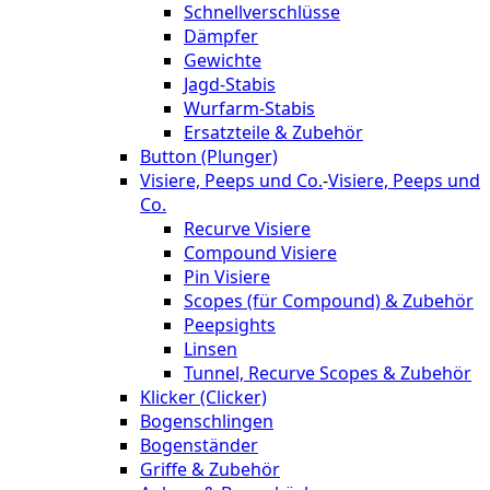
Schnellverschlüsse
Dämpfer
Gewichte
Jagd-Stabis
Wurfarm-Stabis
Ersatzteile & Zubehör
Button (Plunger)
Visiere, Peeps und Co.
-
Visiere, Peeps und
Co.
Recurve Visiere
Compound Visiere
Pin Visiere
Scopes (für Compound) & Zubehör
Peepsights
Linsen
Tunnel, Recurve Scopes & Zubehör
Klicker (Clicker)
Bogenschlingen
Bogenständer
Griffe & Zubehör