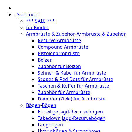
-
Sortiment
*** SALE ***
für Kinder
Armbrüste & Zubehör
-
Armbrüste & Zubehör
Recurve Armbrüste
Compound Armbrüste
Pistolenarmbrüste
Bolzen
Zubehör für Bolzen
Sehnen & Kabel für Armbrüste
Scopes & Red Dots für Armbrüste
Taschen & Koffer für Armbrüste
Zubehör für Armbrüste
Dämpfer (Ziele) für Armbrüste
Bögen
-
Bögen
Einteilige Jagd-Recurvebögen
Takedown Jagd-Recurvebögen
Langbögen
Hybridbögen & Strongbows