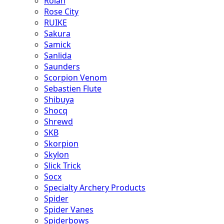
Rolan
Rose City
RUIKE
Sakura
Samick
Sanlida
Saunders
Scorpion Venom
Sebastien Flute
Shibuya
Shocq
Shrewd
SKB
Skorpion
Skylon
Slick Trick
Socx
Specialty Archery Products
Spider
Spider Vanes
Spiderbows