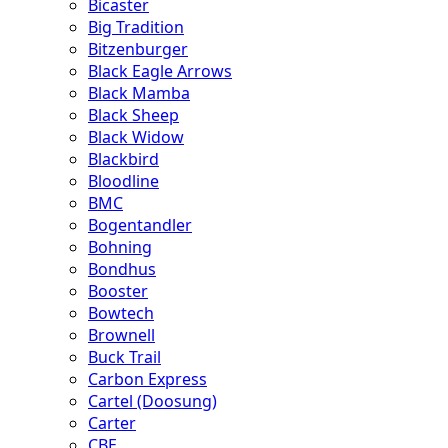
Bicaster
Big Tradition
Bitzenburger
Black Eagle Arrows
Black Mamba
Black Sheep
Black Widow
Blackbird
Bloodline
BMC
Bogentandler
Bohning
Bondhus
Booster
Bowtech
Brownell
Buck Trail
Carbon Express
Cartel (Doosung)
Carter
CBE