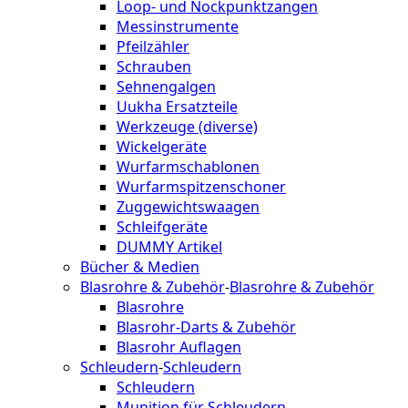
Loop- und Nockpunktzangen
Messinstrumente
Pfeilzähler
Schrauben
Sehnengalgen
Uukha Ersatzteile
Werkzeuge (diverse)
Wickelgeräte
Wurfarmschablonen
Wurfarmspitzenschoner
Zuggewichtswaagen
Schleifgeräte
DUMMY Artikel
Bücher & Medien
Blasrohre & Zubehör
-
Blasrohre & Zubehör
Blasrohre
Blasrohr-Darts & Zubehör
Blasrohr Auflagen
Schleudern
-
Schleudern
Schleudern
Munition für Schleudern