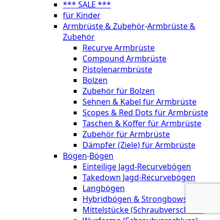
*** SALE ***
für Kinder
Armbrüste & Zubehör
-
Armbrüste &
Zubehör
Recurve Armbrüste
Compound Armbrüste
Pistolenarmbrüste
Bolzen
Zubehör für Bolzen
Sehnen & Kabel für Armbrüste
Scopes & Red Dots für Armbrüste
Taschen & Koffer für Armbrüste
Zubehör für Armbrüste
Dämpfer (Ziele) für Armbrüste
Bögen
-
Bögen
Einteilige Jagd-Recurvebögen
Takedown Jagd-Recurvebögen
Langbögen
Hybridbögen & Strongbows
Mittelstücke (Schraubverschluss)