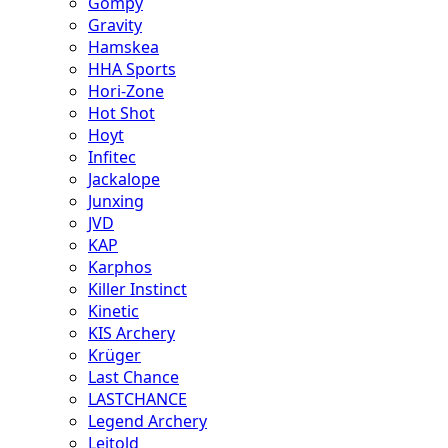
Gompy
Gravity
Hamskea
HHA Sports
Hori-Zone
Hot Shot
Hoyt
Infitec
Jackalope
Junxing
JVD
KAP
Karphos
Killer Instinct
Kinetic
KIS Archery
Krüger
Last Chance
LASTCHANCE
Legend Archery
Leitold