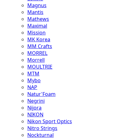
Magnus
Mantis
Mathews
Maximal
Mission
MK Korea
MM Crafts
MORREL
Morrell
MOULTRIE
MTM
Mybo
NAP
Natur'Foam
Negrini
Nijora
NIKON
Nikon Sport Optics
Nitro Strings
Nockturnal