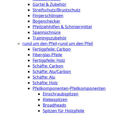
Gürtel & Zubehör
Streifschutz/Brustschutz
Fingerschlingen
Bogenchecker
Pfeilziehhilfen & Schmiermittel
Spannschnüre
Trainingszubehör
rund um den Pfeil
-
rund um den Pfeil
Fertigpfeile: Carbon
Fiberglas-Pfeile
Fertigpfeile: Holz
Schäfte: Carbon
Schäfte: Alu/Carbon
Schäfte: Alu
Schäfte: Holz
Pfeilkomponenten
-
Pfeilkomponenten
Einschraubspitzen
Klebespitzen
Broadheads
Spitzen für Holzpfeile