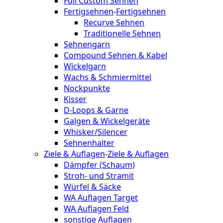
Full Custom Sehnen
Fertigsehnen
-
Fertigsehnen
Recurve Sehnen
Traditionelle Sehnen
Sehnengarn
Compound Sehnen & Kabel
Wickelgarn
Wachs & Schmiermittel
Nockpunkte
Kisser
D-Loops & Garne
Galgen & Wickelgeräte
Whisker/Silencer
Sehnenhalter
Ziele & Auflagen
-
Ziele & Auflagen
Dämpfer (Schaum)
Stroh- und Stramit
Würfel & Säcke
WA Auflagen Target
WA Auflagen Feld
sonstige Auflagen