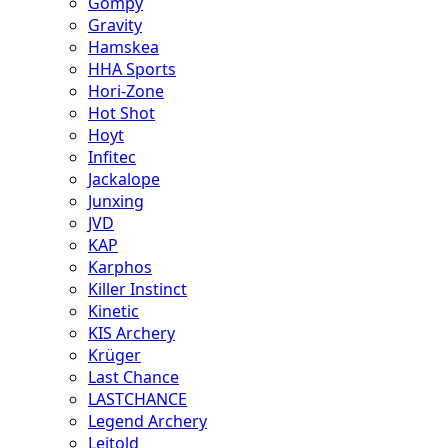
Gompy
Gravity
Hamskea
HHA Sports
Hori-Zone
Hot Shot
Hoyt
Infitec
Jackalope
Junxing
JVD
KAP
Karphos
Killer Instinct
Kinetic
KIS Archery
Krüger
Last Chance
LASTCHANCE
Legend Archery
Leitold