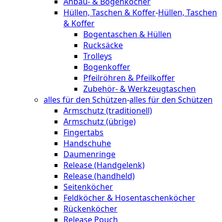
Anbau- & Bogenköcher
Hüllen, Taschen & Koffer
-
Hüllen, Taschen
& Koffer
Bogentaschen & Hüllen
Rucksäcke
Trolleys
Bogenkoffer
Pfeilröhren & Pfeilkoffer
Zubehör- & Werkzeugtaschen
alles für den Schützen
-
alles für den Schützen
Armschutz (traditionell)
Armschutz (übrige)
Fingertabs
Handschuhe
Daumenringe
Release (Handgelenk)
Release (handheld)
Seitenköcher
Feldköcher & Hosentaschenköcher
Rückenköcher
Release Pouch