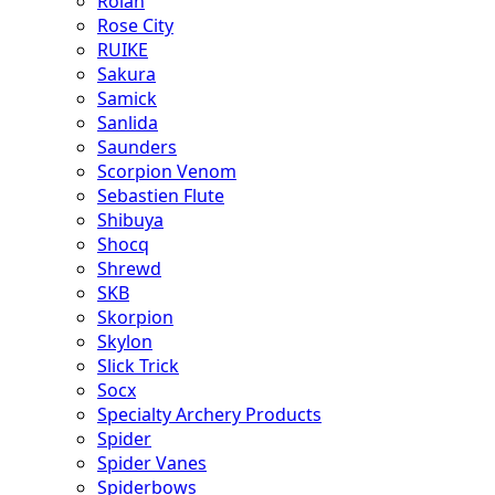
Rolan
Rose City
RUIKE
Sakura
Samick
Sanlida
Saunders
Scorpion Venom
Sebastien Flute
Shibuya
Shocq
Shrewd
SKB
Skorpion
Skylon
Slick Trick
Socx
Specialty Archery Products
Spider
Spider Vanes
Spiderbows