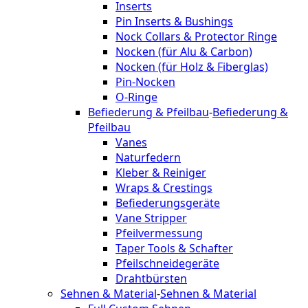
Inserts
Pin Inserts & Bushings
Nock Collars & Protector Ringe
Nocken (für Alu & Carbon)
Nocken (für Holz & Fiberglas)
Pin-Nocken
O-Ringe
Befiederung & Pfeilbau
-
Befiederung &
Pfeilbau
Vanes
Naturfedern
Kleber & Reiniger
Wraps & Crestings
Befiederungsgeräte
Vane Stripper
Pfeilvermessung
Taper Tools & Schafter
Pfeilschneidegeräte
Drahtbürsten
Sehnen & Material
-
Sehnen & Material