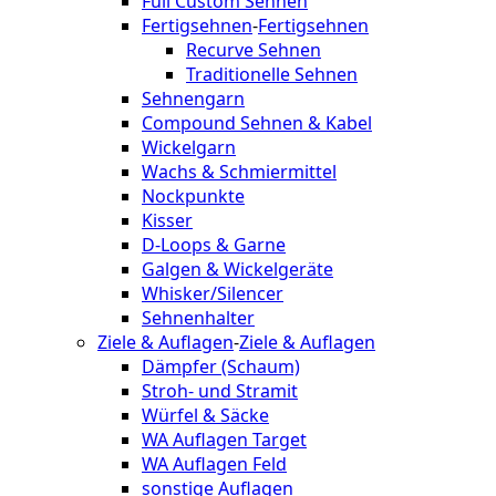
Full Custom Sehnen
Fertigsehnen
-
Fertigsehnen
Recurve Sehnen
Traditionelle Sehnen
Sehnengarn
Compound Sehnen & Kabel
Wickelgarn
Wachs & Schmiermittel
Nockpunkte
Kisser
D-Loops & Garne
Galgen & Wickelgeräte
Whisker/Silencer
Sehnenhalter
Ziele & Auflagen
-
Ziele & Auflagen
Dämpfer (Schaum)
Stroh- und Stramit
Würfel & Säcke
WA Auflagen Target
WA Auflagen Feld
sonstige Auflagen