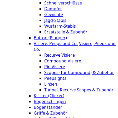
Schnellverschlüsse
Dämpfer
Gewichte
Jagd-Stabis
Wurfarm-Stabis
Ersatzteile & Zubehör
Button (Plunger)
Visiere, Peeps und Co.
-
Visiere, Peeps und
Co.
Recurve Visiere
Compound Visiere
Pin Visiere
Scopes (für Compound) & Zubehör
Peepsights
Linsen
Tunnel, Recurve Scopes & Zubehör
Klicker (Clicker)
Bogenschlingen
Bogenständer
Griffe & Zubehör