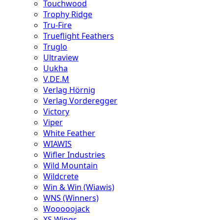
Touchwood
Trophy Ridge
Tru-Fire
Trueflight Feathers
Truglo
Ultraview
Uukha
V.DE.M
Verlag Hörnig
Verlag Vorderegger
Victory
Viper
White Feather
WIAWIS
Wifler Industries
Wild Mountain
Wildcrete
Win & Win (Wiawis)
WNS (Winners)
Wooooojack
XS Wings