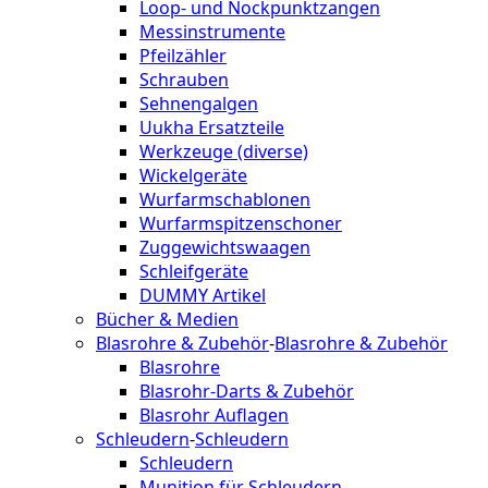
Loop- und Nockpunktzangen
Messinstrumente
Pfeilzähler
Schrauben
Sehnengalgen
Uukha Ersatzteile
Werkzeuge (diverse)
Wickelgeräte
Wurfarmschablonen
Wurfarmspitzenschoner
Zuggewichtswaagen
Schleifgeräte
DUMMY Artikel
Bücher & Medien
Blasrohre & Zubehör
-
Blasrohre & Zubehör
Blasrohre
Blasrohr-Darts & Zubehör
Blasrohr Auflagen
Schleudern
-
Schleudern
Schleudern
Munition für Schleudern