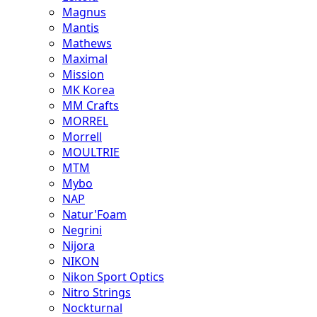
Magnus
Mantis
Mathews
Maximal
Mission
MK Korea
MM Crafts
MORREL
Morrell
MOULTRIE
MTM
Mybo
NAP
Natur'Foam
Negrini
Nijora
NIKON
Nikon Sport Optics
Nitro Strings
Nockturnal