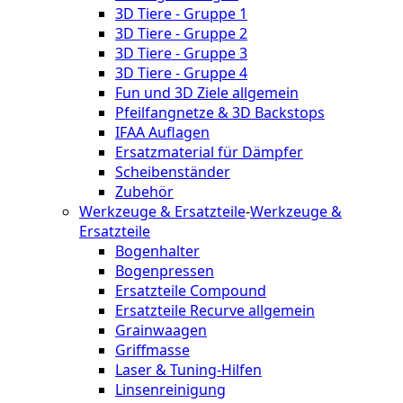
3D Tiere - Gruppe 1
3D Tiere - Gruppe 2
3D Tiere - Gruppe 3
3D Tiere - Gruppe 4
Fun und 3D Ziele allgemein
Pfeilfangnetze & 3D Backstops
IFAA Auflagen
Ersatzmaterial für Dämpfer
Scheibenständer
Zubehör
Werkzeuge & Ersatzteile
-
Werkzeuge &
Ersatzteile
Bogenhalter
Bogenpressen
Ersatzteile Compound
Ersatzteile Recurve allgemein
Grainwaagen
Griffmasse
Laser & Tuning-Hilfen
Linsenreinigung