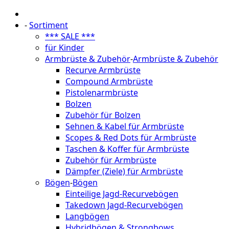
-
Sortiment
*** SALE ***
für Kinder
Armbrüste & Zubehör
-
Armbrüste & Zubehör
Recurve Armbrüste
Compound Armbrüste
Pistolenarmbrüste
Bolzen
Zubehör für Bolzen
Sehnen & Kabel für Armbrüste
Scopes & Red Dots für Armbrüste
Taschen & Koffer für Armbrüste
Zubehör für Armbrüste
Dämpfer (Ziele) für Armbrüste
Bögen
-
Bögen
Einteilige Jagd-Recurvebögen
Takedown Jagd-Recurvebögen
Langbögen
Hybridbögen & Strongbows