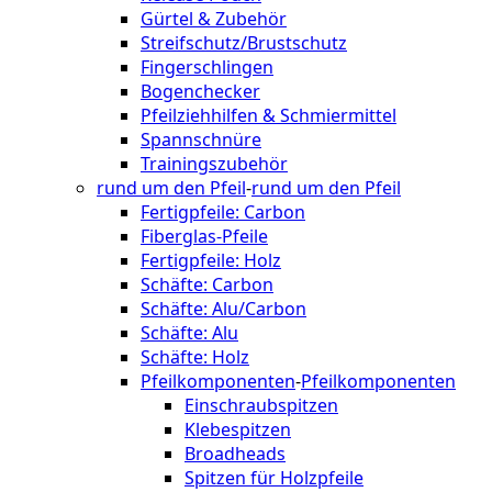
Gürtel & Zubehör
Streifschutz/Brustschutz
Fingerschlingen
Bogenchecker
Pfeilziehhilfen & Schmiermittel
Spannschnüre
Trainingszubehör
rund um den Pfeil
-
rund um den Pfeil
Fertigpfeile: Carbon
Fiberglas-Pfeile
Fertigpfeile: Holz
Schäfte: Carbon
Schäfte: Alu/Carbon
Schäfte: Alu
Schäfte: Holz
Pfeilkomponenten
-
Pfeilkomponenten
Einschraubspitzen
Klebespitzen
Broadheads
Spitzen für Holzpfeile