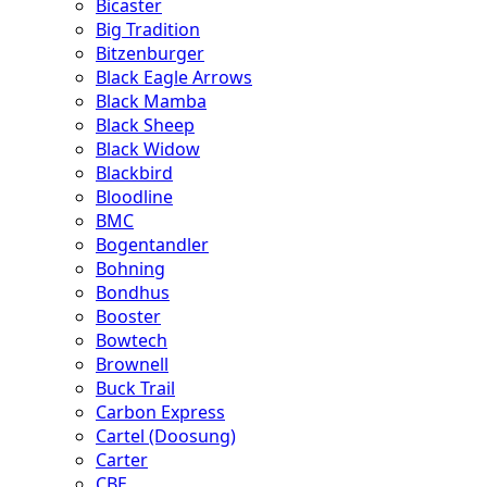
Bicaster
Big Tradition
Bitzenburger
Black Eagle Arrows
Black Mamba
Black Sheep
Black Widow
Blackbird
Bloodline
BMC
Bogentandler
Bohning
Bondhus
Booster
Bowtech
Brownell
Buck Trail
Carbon Express
Cartel (Doosung)
Carter
CBE