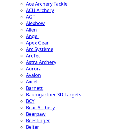
Ace Archery Tackle
ACU Archery
AGF
Alexbow
Allen
Angel
Apex Gear
Arc Système
ArcTec
Astra Archery
Aurora
Avalon
Axcel
Barnett
Baumgartner 3D Targets
BCY
Bear Archery
Bearpaw
Beestinger
Beiter