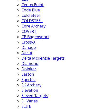
CenterPoint
Code Blue
Cold Steel
COLDSTEEL
Core Archery
COVERT
CP Bogensport
Cross-X
Danage
Decut
Delta McKenzie Targets
Diamond
Doinker
Easton
Egertec
EK Archery
Elevation
Eleven Targets
Eli Vanes
ELITE