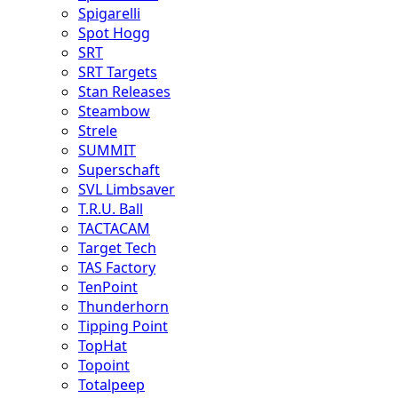
Spigarelli
Spot Hogg
SRT
SRT Targets
Stan Releases
Steambow
Strele
SUMMIT
Superschaft
SVL Limbsaver
T.R.U. Ball
TACTACAM
Target Tech
TAS Factory
TenPoint
Thunderhorn
Tipping Point
TopHat
Topoint
Totalpeep