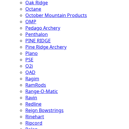
Oak Ridge
Octane
October Mountain Products
OMP
Pedago Archery
Penthalon
PINE RIDGE
Pine Ridge Archery
Plano
PSE
Q2i
QAD
Ragim
RamRods
Range-O-Matic
Ravin
Redline
Reign Bowstrings
Rinehart
Ripcord