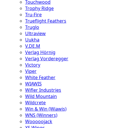
Touchwood
Trophy Ridge
Tru-Fire
Trueflight Feathers
Truglo
Ultraview
Uukha
V.DE.M
Verlag Hörnig
Verlag Vorderegger
Victory
Viper
White Feather
WIAWIS
Wifler Industries
Wild Mountain
Wildcrete
Win & Win (Wiawis)
WNS (Winners)
Wooooojack
XS Wings