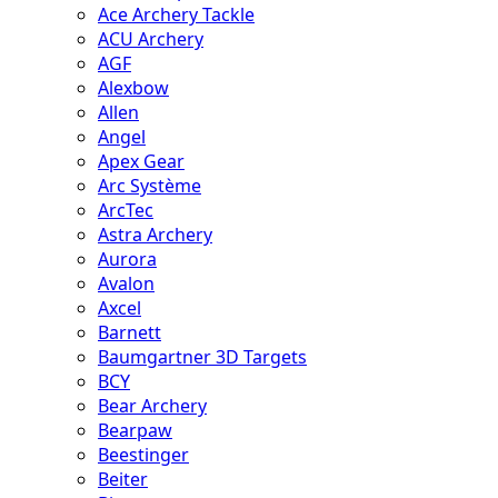
Ace Archery Tackle
ACU Archery
AGF
Alexbow
Allen
Angel
Apex Gear
Arc Système
ArcTec
Astra Archery
Aurora
Avalon
Axcel
Barnett
Baumgartner 3D Targets
BCY
Bear Archery
Bearpaw
Beestinger
Beiter