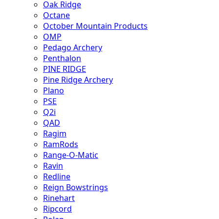
Oak Ridge
Octane
October Mountain Products
OMP
Pedago Archery
Penthalon
PINE RIDGE
Pine Ridge Archery
Plano
PSE
Q2i
QAD
Ragim
RamRods
Range-O-Matic
Ravin
Redline
Reign Bowstrings
Rinehart
Ripcord