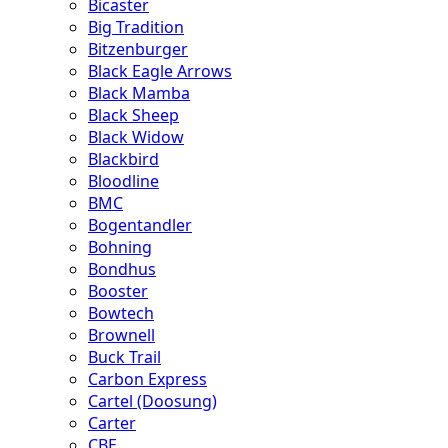
Bicaster
Big Tradition
Bitzenburger
Black Eagle Arrows
Black Mamba
Black Sheep
Black Widow
Blackbird
Bloodline
BMC
Bogentandler
Bohning
Bondhus
Booster
Bowtech
Brownell
Buck Trail
Carbon Express
Cartel (Doosung)
Carter
CBE