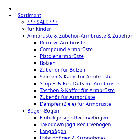
-
Sortiment
*** SALE ***
für Kinder
Armbrüste & Zubehör
-
Armbrüste & Zubehör
Recurve Armbrüste
Compound Armbrüste
Pistolenarmbrüste
Bolzen
Zubehör für Bolzen
Sehnen & Kabel für Armbrüste
Scopes & Red Dots für Armbrüste
Taschen & Koffer für Armbrüste
Zubehör für Armbrüste
Dämpfer (Ziele) für Armbrüste
Bögen
-
Bögen
Einteilige Jagd-Recurvebögen
Takedown Jagd-Recurvebögen
Langbögen
Hybridbögen & Strongbows