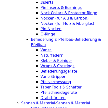
Inserts
Pin Inserts & Bushings
Nock Collars & Protector Ringe
Nocken (für Alu & Carbon)
Nocken (für Holz & Fiberglas)
Pin-Nocken
O-Ringe
Befiederung & Pfeilbau
-
Befiederung &
Pfeilbau
Vanes
Naturfedern
Kleber & Reiniger
Wraps & Crestings
Befiederungsgeräte
Vane Stripper
Pfeilvermessung
Taper Tools & Schafter
Pfeilschneidegeräte
Drahtbürsten
Sehnen & Material
-
Sehnen & Material