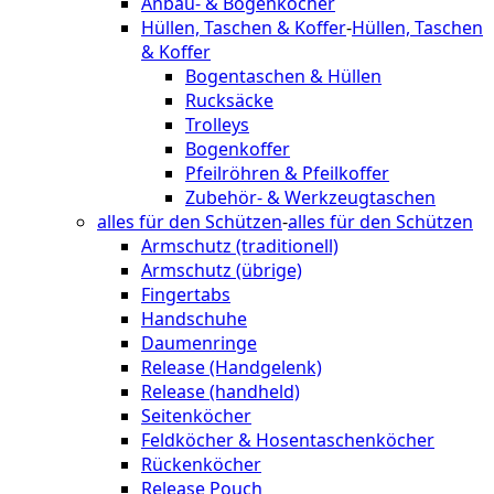
Anbau- & Bogenköcher
Hüllen, Taschen & Koffer
-
Hüllen, Taschen
& Koffer
Bogentaschen & Hüllen
Rucksäcke
Trolleys
Bogenkoffer
Pfeilröhren & Pfeilkoffer
Zubehör- & Werkzeugtaschen
alles für den Schützen
-
alles für den Schützen
Armschutz (traditionell)
Armschutz (übrige)
Fingertabs
Handschuhe
Daumenringe
Release (Handgelenk)
Release (handheld)
Seitenköcher
Feldköcher & Hosentaschenköcher
Rückenköcher
Release Pouch