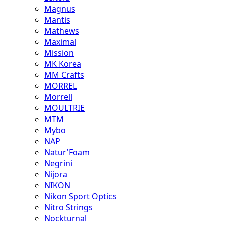
Magnus
Mantis
Mathews
Maximal
Mission
MK Korea
MM Crafts
MORREL
Morrell
MOULTRIE
MTM
Mybo
NAP
Natur'Foam
Negrini
Nijora
NIKON
Nikon Sport Optics
Nitro Strings
Nockturnal