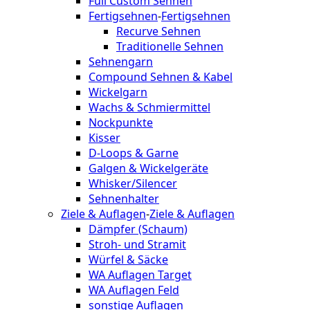
Full Custom Sehnen
Fertigsehnen
-
Fertigsehnen
Recurve Sehnen
Traditionelle Sehnen
Sehnengarn
Compound Sehnen & Kabel
Wickelgarn
Wachs & Schmiermittel
Nockpunkte
Kisser
D-Loops & Garne
Galgen & Wickelgeräte
Whisker/Silencer
Sehnenhalter
Ziele & Auflagen
-
Ziele & Auflagen
Dämpfer (Schaum)
Stroh- und Stramit
Würfel & Säcke
WA Auflagen Target
WA Auflagen Feld
sonstige Auflagen