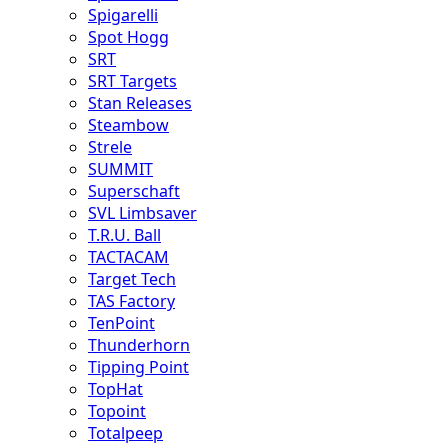
Spigarelli
Spot Hogg
SRT
SRT Targets
Stan Releases
Steambow
Strele
SUMMIT
Superschaft
SVL Limbsaver
T.R.U. Ball
TACTACAM
Target Tech
TAS Factory
TenPoint
Thunderhorn
Tipping Point
TopHat
Topoint
Totalpeep