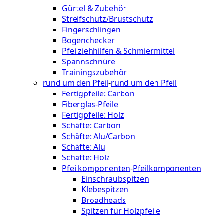
Gürtel & Zubehör
Streifschutz/Brustschutz
Fingerschlingen
Bogenchecker
Pfeilziehhilfen & Schmiermittel
Spannschnüre
Trainingszubehör
rund um den Pfeil
-
rund um den Pfeil
Fertigpfeile: Carbon
Fiberglas-Pfeile
Fertigpfeile: Holz
Schäfte: Carbon
Schäfte: Alu/Carbon
Schäfte: Alu
Schäfte: Holz
Pfeilkomponenten
-
Pfeilkomponenten
Einschraubspitzen
Klebespitzen
Broadheads
Spitzen für Holzpfeile