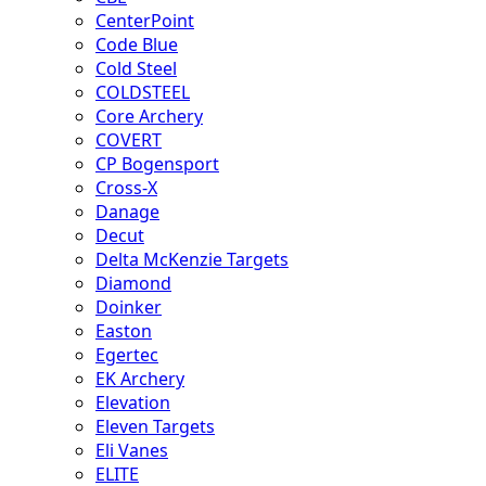
CenterPoint
Code Blue
Cold Steel
COLDSTEEL
Core Archery
COVERT
CP Bogensport
Cross-X
Danage
Decut
Delta McKenzie Targets
Diamond
Doinker
Easton
Egertec
EK Archery
Elevation
Eleven Targets
Eli Vanes
ELITE