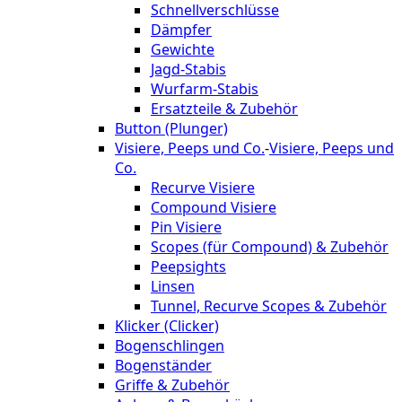
Schnellverschlüsse
Dämpfer
Gewichte
Jagd-Stabis
Wurfarm-Stabis
Ersatzteile & Zubehör
Button (Plunger)
Visiere, Peeps und Co.
-
Visiere, Peeps und
Co.
Recurve Visiere
Compound Visiere
Pin Visiere
Scopes (für Compound) & Zubehör
Peepsights
Linsen
Tunnel, Recurve Scopes & Zubehör
Klicker (Clicker)
Bogenschlingen
Bogenständer
Griffe & Zubehör