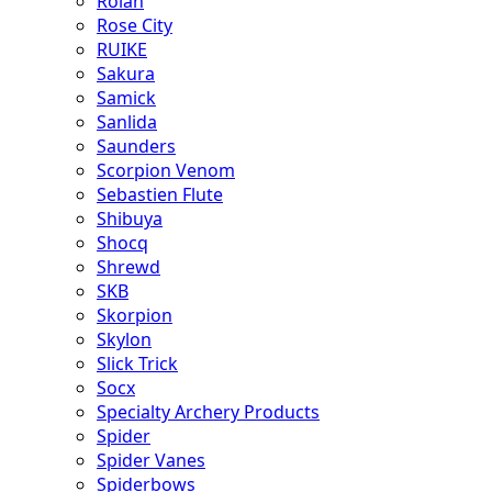
Rolan
Rose City
RUIKE
Sakura
Samick
Sanlida
Saunders
Scorpion Venom
Sebastien Flute
Shibuya
Shocq
Shrewd
SKB
Skorpion
Skylon
Slick Trick
Socx
Specialty Archery Products
Spider
Spider Vanes
Spiderbows