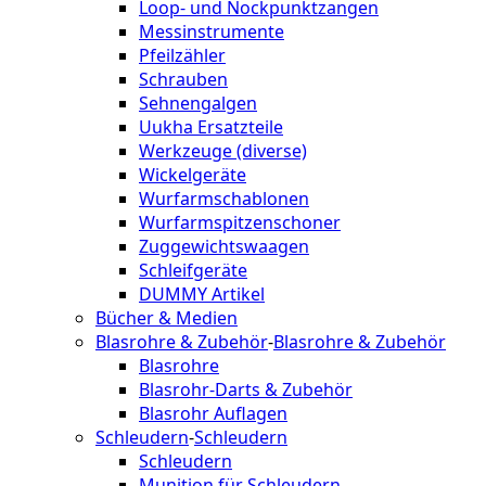
Loop- und Nockpunktzangen
Messinstrumente
Pfeilzähler
Schrauben
Sehnengalgen
Uukha Ersatzteile
Werkzeuge (diverse)
Wickelgeräte
Wurfarmschablonen
Wurfarmspitzenschoner
Zuggewichtswaagen
Schleifgeräte
DUMMY Artikel
Bücher & Medien
Blasrohre & Zubehör
-
Blasrohre & Zubehör
Blasrohre
Blasrohr-Darts & Zubehör
Blasrohr Auflagen
Schleudern
-
Schleudern
Schleudern
Munition für Schleudern