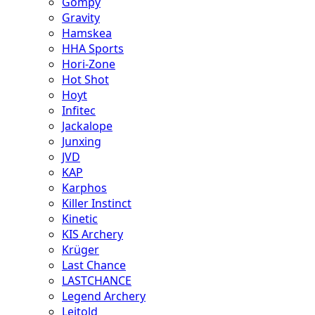
Gompy
Gravity
Hamskea
HHA Sports
Hori-Zone
Hot Shot
Hoyt
Infitec
Jackalope
Junxing
JVD
KAP
Karphos
Killer Instinct
Kinetic
KIS Archery
Krüger
Last Chance
LASTCHANCE
Legend Archery
Leitold