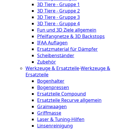
3D Tiere - Gruppe 1
3D Tiere - Gruppe 2
3D Tiere - Gruppe 3
3D Tiere - Gruppe 4
Fun und 3D Ziele allgemein
Pfeilfangnetze & 3D Backstops
IFAA Auflagen
Ersatzmaterial für Dämpfer
Scheibenständer
Zubehör
Werkzeuge & Ersatzteile
-
Werkzeuge &
Ersatzteile
Bogenhalter
Bogenpressen
Ersatzteile Compound
Ersatzteile Recurve allgemein
Grainwaagen
Griffmasse
Laser & Tuning-Hilfen
Linsenreinigung