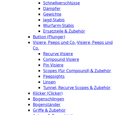
Schnellverschlüsse
Dämpfer
Gewichte
Jagd-Stabis
Wurfarm-Stabis
Ersatzteile & Zubehör
Button (Plunger)
Visiere, Peeps und Co.
-
Visiere, Peeps und
Co.
Recurve Visiere
Compound Visiere
Pin Visiere
Scopes (für Compound) & Zubehör
Peepsights
Linsen
Tunnel, Recurve Scopes & Zubehör
Klicker (Clicker)
Bogenschlingen
Bogenständer
Griffe & Zubehör