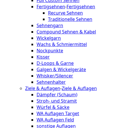
Full Custom Sehnen
Fertigsehnen
-
Fertigsehnen
Recurve Sehnen
Traditionelle Sehnen
Sehnengarn
Compound Sehnen & Kabel
Wickelgarn
Wachs & Schmiermittel
Nockpunkte
Kisser
D-Loops & Garne
Galgen & Wickelgeräte
Whisker/Silencer
Sehnenhalter
Ziele & Auflagen
-
Ziele & Auflagen
Dämpfer (Schaum)
Stroh- und Stramit
Würfel & Säcke
WA Auflagen Target
WA Auflagen Feld
sonstige Auflagen