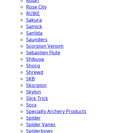
Rolan
Rose City
RUIKE
Sakura
Samick
Sanlida
Saunders
Scorpion Venom
Sebastien Flute
Shibuya
Shocq
Shrewd
SKB
Skorpion
Skylon
Slick Trick
Socx
Specialty Archery Products
Spider
Spider Vanes
Spiderbows