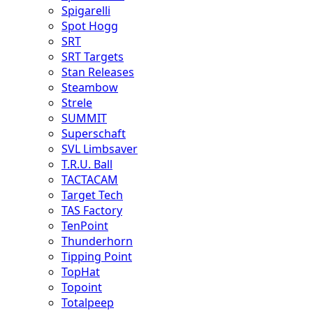
Spigarelli
Spot Hogg
SRT
SRT Targets
Stan Releases
Steambow
Strele
SUMMIT
Superschaft
SVL Limbsaver
T.R.U. Ball
TACTACAM
Target Tech
TAS Factory
TenPoint
Thunderhorn
Tipping Point
TopHat
Topoint
Totalpeep