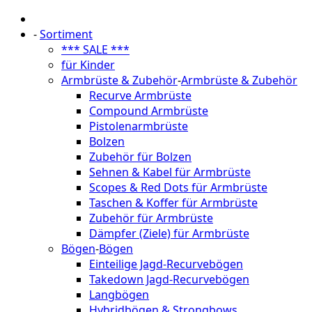
-
Sortiment
*** SALE ***
für Kinder
Armbrüste & Zubehör
-
Armbrüste & Zubehör
Recurve Armbrüste
Compound Armbrüste
Pistolenarmbrüste
Bolzen
Zubehör für Bolzen
Sehnen & Kabel für Armbrüste
Scopes & Red Dots für Armbrüste
Taschen & Koffer für Armbrüste
Zubehör für Armbrüste
Dämpfer (Ziele) für Armbrüste
Bögen
-
Bögen
Einteilige Jagd-Recurvebögen
Takedown Jagd-Recurvebögen
Langbögen
Hybridbögen & Strongbows