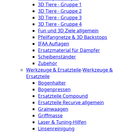
3D Tiere - Gruppe 1
3D Tiere - Gruppe 2
3D Tiere - Gruppe 3
3D Tiere - Gruppe 4
Fun und 3D Ziele allgemein
Pfeilfangnetze & 3D Backstops
IFAA Auflagen
Ersatzmaterial für Dämpfer
Scheibenständer
Zubehör
Werkzeuge & Ersatzteile
-
Werkzeuge &
Ersatzteile
Bogenhalter
Bogenpressen
Ersatzteile Compound
Ersatzteile Recurve allgemein
Grainwaagen
Griffmasse
Laser & Tuning-Hilfen
Linsenreinigung