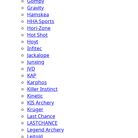
Gompy
Gravity
Hamskea
HHA Sports
Hori-Zone
Hot Shot
Hoyt
Infitec
Jackalope
Junxing
JVD
KAP
Karphos
Killer Instinct
Kinetic
KIS Archery
Krüger
Last Chance
LASTCHANCE
Legend Archery
Leitold