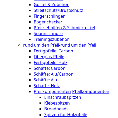
Gürtel & Zubehör
Streifschutz/Brustschutz
Fingerschlingen
Bogenchecker
Pfeilziehhilfen & Schmiermittel
Spannschnüre
Trainingszubehör
rund um den Pfeil
-
rund um den Pfeil
Fertigpfeile: Carbon
Fiberglas-Pfeile
Fertigpfeile: Holz
Schäfte: Carbon
Schäfte: Alu/Carbon
Schäfte: Alu
Schäfte: Holz
Pfeilkomponenten
-
Pfeilkomponenten
Einschraubspitzen
Klebespitzen
Broadheads
Spitzen für Holzpfeile