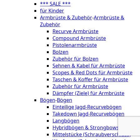
*** SALE ***
für Kinder
Armbrüste & Zubehör
-
Armbrüste &
Zubehör
Recurve Armbrüste
Compound Armbrüste
Pistolenarmbrüste
Bolzen
Zubehör für Bolzen
Sehnen & Kabel für Armbrüste
Scopes & Red Dots für Armbrüste
Taschen & Koffer für Armbrüste
Zubehör für Armbrüste
Dämpfer (Ziele) für Armbrüste
Bögen
-
Bögen
Einteilige Jagd-Recurvebögen
Takedown Jagd-Recurvebögen
Langbögen
Hybridbögen & Strongbows
Mittelstücke (Schraubverschluss)