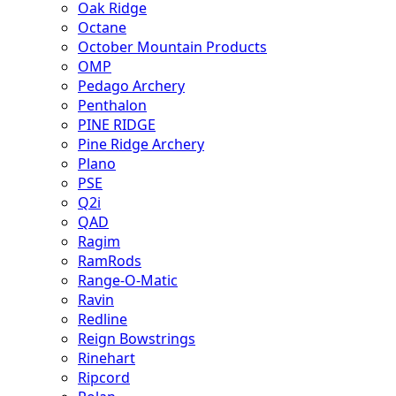
Oak Ridge
Octane
October Mountain Products
OMP
Pedago Archery
Penthalon
PINE RIDGE
Pine Ridge Archery
Plano
PSE
Q2i
QAD
Ragim
RamRods
Range-O-Matic
Ravin
Redline
Reign Bowstrings
Rinehart
Ripcord