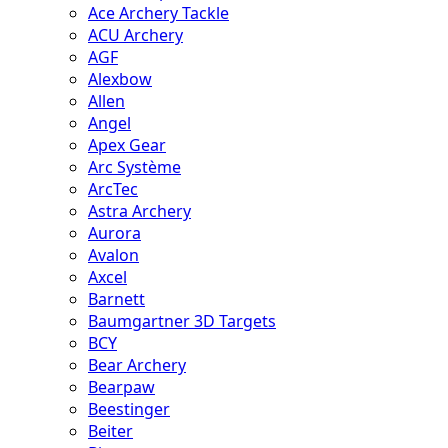
Ace Archery Tackle
ACU Archery
AGF
Alexbow
Allen
Angel
Apex Gear
Arc Système
ArcTec
Astra Archery
Aurora
Avalon
Axcel
Barnett
Baumgartner 3D Targets
BCY
Bear Archery
Bearpaw
Beestinger
Beiter