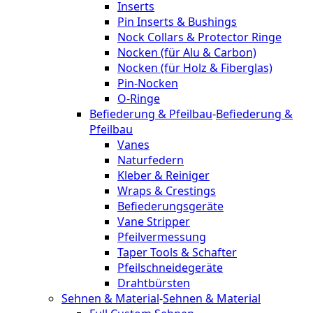
Inserts
Pin Inserts & Bushings
Nock Collars & Protector Ringe
Nocken (für Alu & Carbon)
Nocken (für Holz & Fiberglas)
Pin-Nocken
O-Ringe
Befiederung & Pfeilbau
-
Befiederung &
Pfeilbau
Vanes
Naturfedern
Kleber & Reiniger
Wraps & Crestings
Befiederungsgeräte
Vane Stripper
Pfeilvermessung
Taper Tools & Schafter
Pfeilschneidegeräte
Drahtbürsten
Sehnen & Material
-
Sehnen & Material