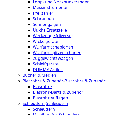
Loop- und Nockpunktzangen
Messinstrumente
Pfeilzähler
Schrauben
Sehnengalgen
Uukha Ersatzteile
Werkzeuge (diverse)
Wickelgeräte
Wurfarmschablonen
Wurfarmspitzenschoner
Zuggewichtswaagen
Schleifgeräte
DUMMY Artikel
Bücher & Medien
Blasrohre & Zubehör
-
Blasrohre & Zubehör
Blasrohre
Blasrohr-Darts & Zubehör
Blasrohr Auflagen
Schleudern
-
Schleudern
Schleudern
Munition für Schleudern