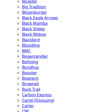
Bicaster
Big Tradition
Bitzenburger
Black Eagle Arrows
Black Mamba
Black Sheep
Black Widow
Blackbird
Bloodline
BMC
Bogentandler
Bohning
Bondhus
Booster
Bowtech
Brownell
Buck Trail
Carbon Express
Cartel (Doosung)
Carter
CBE