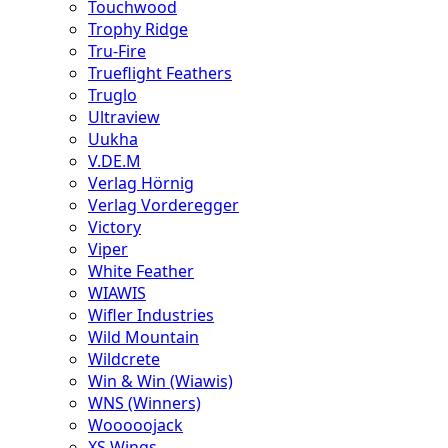
Touchwood
Trophy Ridge
Tru-Fire
Trueflight Feathers
Truglo
Ultraview
Uukha
V.DE.M
Verlag Hörnig
Verlag Vorderegger
Victory
Viper
White Feather
WIAWIS
Wifler Industries
Wild Mountain
Wildcrete
Win & Win (Wiawis)
WNS (Winners)
Wooooojack
XS Wings