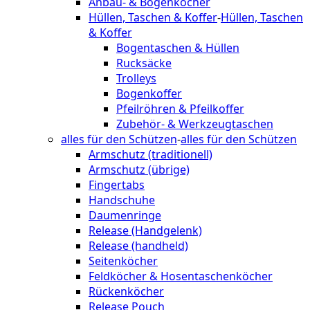
Anbau- & Bogenköcher
Hüllen, Taschen & Koffer
-
Hüllen, Taschen
& Koffer
Bogentaschen & Hüllen
Rucksäcke
Trolleys
Bogenkoffer
Pfeilröhren & Pfeilkoffer
Zubehör- & Werkzeugtaschen
alles für den Schützen
-
alles für den Schützen
Armschutz (traditionell)
Armschutz (übrige)
Fingertabs
Handschuhe
Daumenringe
Release (Handgelenk)
Release (handheld)
Seitenköcher
Feldköcher & Hosentaschenköcher
Rückenköcher
Release Pouch