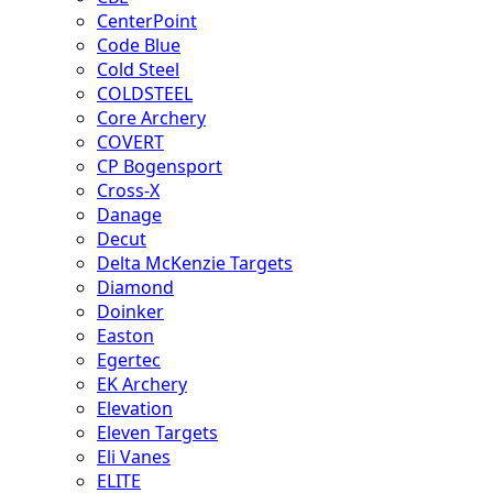
CenterPoint
Code Blue
Cold Steel
COLDSTEEL
Core Archery
COVERT
CP Bogensport
Cross-X
Danage
Decut
Delta McKenzie Targets
Diamond
Doinker
Easton
Egertec
EK Archery
Elevation
Eleven Targets
Eli Vanes
ELITE