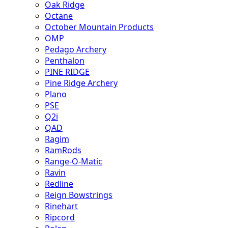
Oak Ridge
Octane
October Mountain Products
OMP
Pedago Archery
Penthalon
PINE RIDGE
Pine Ridge Archery
Plano
PSE
Q2i
QAD
Ragim
RamRods
Range-O-Matic
Ravin
Redline
Reign Bowstrings
Rinehart
Ripcord