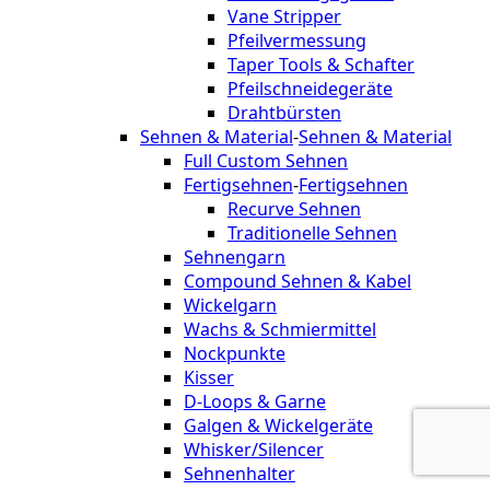
Vane Stripper
Pfeilvermessung
Taper Tools & Schafter
Pfeilschneidegeräte
Drahtbürsten
Sehnen & Material
-
Sehnen & Material
Full Custom Sehnen
Fertigsehnen
-
Fertigsehnen
Recurve Sehnen
Traditionelle Sehnen
Sehnengarn
Compound Sehnen & Kabel
Wickelgarn
Wachs & Schmiermittel
Nockpunkte
Kisser
D-Loops & Garne
Galgen & Wickelgeräte
Whisker/Silencer
Sehnenhalter