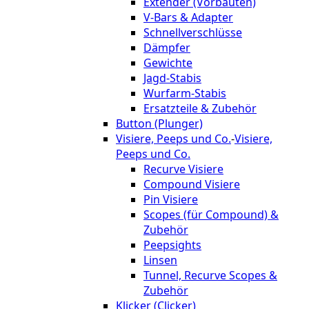
Extender (Vorbauten)
V-Bars & Adapter
Schnellverschlüsse
Dämpfer
Gewichte
Jagd-Stabis
Wurfarm-Stabis
Ersatzteile & Zubehör
Button (Plunger)
Visiere, Peeps und Co.
-
Visiere,
Peeps und Co.
Recurve Visiere
Compound Visiere
Pin Visiere
Scopes (für Compound) &
Zubehör
Peepsights
Linsen
Tunnel, Recurve Scopes &
Zubehör
Klicker (Clicker)