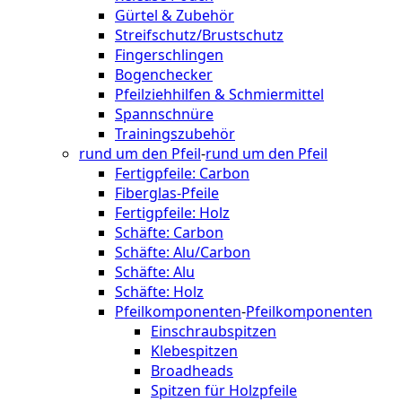
Gürtel & Zubehör
Streifschutz/Brustschutz
Fingerschlingen
Bogenchecker
Pfeilziehhilfen & Schmiermittel
Spannschnüre
Trainingszubehör
rund um den Pfeil
-
rund um den Pfeil
Fertigpfeile: Carbon
Fiberglas-Pfeile
Fertigpfeile: Holz
Schäfte: Carbon
Schäfte: Alu/Carbon
Schäfte: Alu
Schäfte: Holz
Pfeilkomponenten
-
Pfeilkomponenten
Einschraubspitzen
Klebespitzen
Broadheads
Spitzen für Holzpfeile