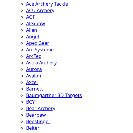
Ace Archery Tackle
ACU Archery
AGF
Alexbow
Allen
Angel
Apex Gear
Arc Système
ArcTec
Astra Archery
Aurora
Avalon
Axcel
Barnett
Baumgartner 3D Targets
BCY
Bear Archery
Bearpaw
Beestinger
Beiter