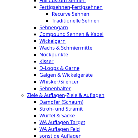
Full Custom Sehnen
Fertigsehnen
-
Fertigsehnen
Recurve Sehnen
Traditionelle Sehnen
Sehnengarn
Compound Sehnen & Kabel
Wickelgarn
Wachs & Schmiermittel
Nockpunkte
Kisser
D-Loops & Garne
Galgen & Wickelgeräte
Whisker/Silencer
Sehnenhalter
Ziele & Auflagen
-
Ziele & Auflagen
Dämpfer (Schaum)
Stroh- und Stramit
Würfel & Säcke
WA Auflagen Target
WA Auflagen Feld
sonstige Auflagen