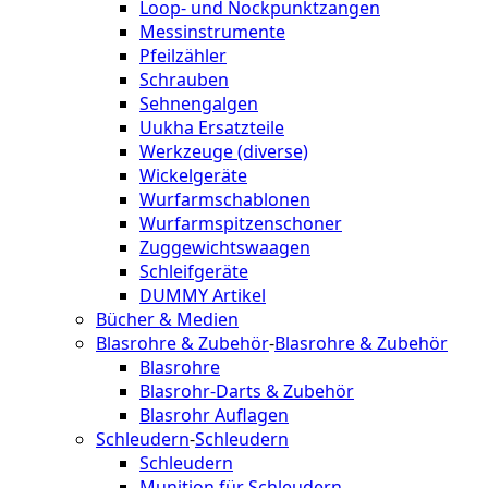
Loop- und Nockpunktzangen
Messinstrumente
Pfeilzähler
Schrauben
Sehnengalgen
Uukha Ersatzteile
Werkzeuge (diverse)
Wickelgeräte
Wurfarmschablonen
Wurfarmspitzenschoner
Zuggewichtswaagen
Schleifgeräte
DUMMY Artikel
Bücher & Medien
Blasrohre & Zubehör
-
Blasrohre & Zubehör
Blasrohre
Blasrohr-Darts & Zubehör
Blasrohr Auflagen
Schleudern
-
Schleudern
Schleudern
Munition für Schleudern