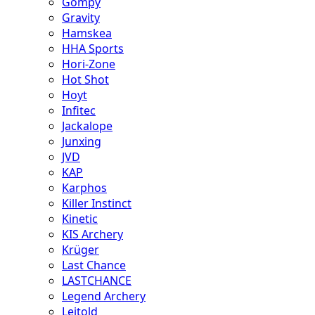
Gompy
Gravity
Hamskea
HHA Sports
Hori-Zone
Hot Shot
Hoyt
Infitec
Jackalope
Junxing
JVD
KAP
Karphos
Killer Instinct
Kinetic
KIS Archery
Krüger
Last Chance
LASTCHANCE
Legend Archery
Leitold