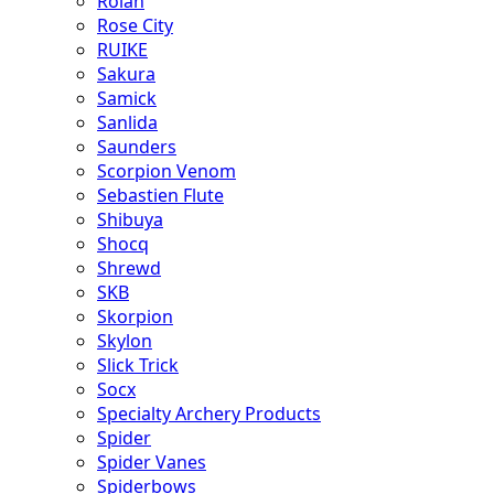
Rolan
Rose City
RUIKE
Sakura
Samick
Sanlida
Saunders
Scorpion Venom
Sebastien Flute
Shibuya
Shocq
Shrewd
SKB
Skorpion
Skylon
Slick Trick
Socx
Specialty Archery Products
Spider
Spider Vanes
Spiderbows