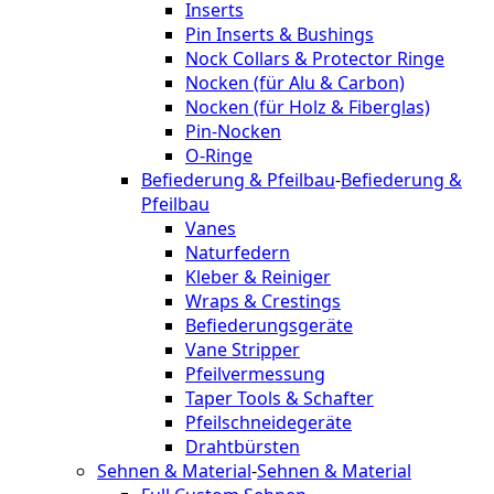
Inserts
Pin Inserts & Bushings
Nock Collars & Protector Ringe
Nocken (für Alu & Carbon)
Nocken (für Holz & Fiberglas)
Pin-Nocken
O-Ringe
Befiederung & Pfeilbau
-
Befiederung &
Pfeilbau
Vanes
Naturfedern
Kleber & Reiniger
Wraps & Crestings
Befiederungsgeräte
Vane Stripper
Pfeilvermessung
Taper Tools & Schafter
Pfeilschneidegeräte
Drahtbürsten
Sehnen & Material
-
Sehnen & Material