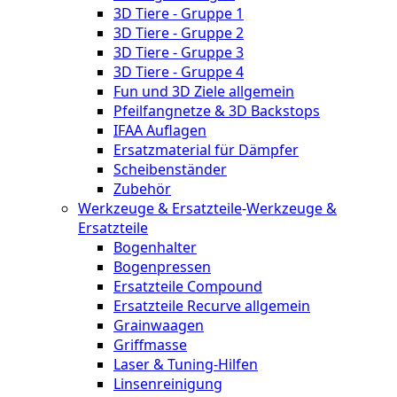
3D Tiere - Gruppe 1
3D Tiere - Gruppe 2
3D Tiere - Gruppe 3
3D Tiere - Gruppe 4
Fun und 3D Ziele allgemein
Pfeilfangnetze & 3D Backstops
IFAA Auflagen
Ersatzmaterial für Dämpfer
Scheibenständer
Zubehör
Werkzeuge & Ersatzteile
-
Werkzeuge &
Ersatzteile
Bogenhalter
Bogenpressen
Ersatzteile Compound
Ersatzteile Recurve allgemein
Grainwaagen
Griffmasse
Laser & Tuning-Hilfen
Linsenreinigung