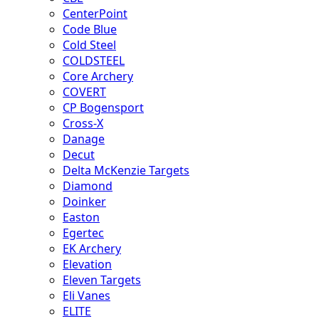
CenterPoint
Code Blue
Cold Steel
COLDSTEEL
Core Archery
COVERT
CP Bogensport
Cross-X
Danage
Decut
Delta McKenzie Targets
Diamond
Doinker
Easton
Egertec
EK Archery
Elevation
Eleven Targets
Eli Vanes
ELITE