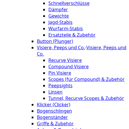
Schnellverschlüsse
Dämpfer
Gewichte
Jagd-Stabis
Wurfarm-Stabis
Ersatzteile & Zubehör
Button (Plunger)
Visiere, Peeps und Co.
-
Visiere, Peeps und
Co.
Recurve Visiere
Compound Visiere
Pin Visiere
Scopes (für Compound) & Zubehör
Peepsights
Linsen
Tunnel, Recurve Scopes & Zubehör
Klicker (Clicker)
Bogenschlingen
Bogenständer
Griffe & Zubehör