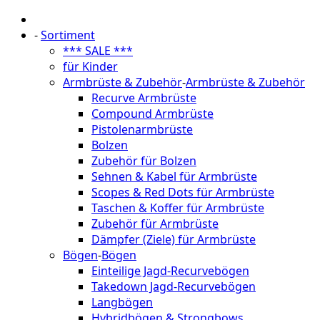
-
Sortiment
*** SALE ***
für Kinder
Armbrüste & Zubehör
-
Armbrüste & Zubehör
Recurve Armbrüste
Compound Armbrüste
Pistolenarmbrüste
Bolzen
Zubehör für Bolzen
Sehnen & Kabel für Armbrüste
Scopes & Red Dots für Armbrüste
Taschen & Koffer für Armbrüste
Zubehör für Armbrüste
Dämpfer (Ziele) für Armbrüste
Bögen
-
Bögen
Einteilige Jagd-Recurvebögen
Takedown Jagd-Recurvebögen
Langbögen
Hybridbögen & Strongbows