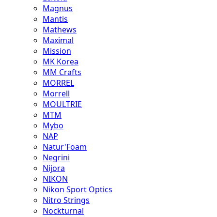
Magnus
Mantis
Mathews
Maximal
Mission
MK Korea
MM Crafts
MORREL
Morrell
MOULTRIE
MTM
Mybo
NAP
Natur'Foam
Negrini
Nijora
NIKON
Nikon Sport Optics
Nitro Strings
Nockturnal