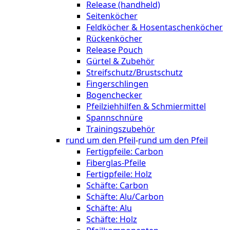
Release (handheld)
Seitenköcher
Feldköcher & Hosentaschenköcher
Rückenköcher
Release Pouch
Gürtel & Zubehör
Streifschutz/Brustschutz
Fingerschlingen
Bogenchecker
Pfeilziehhilfen & Schmiermittel
Spannschnüre
Trainingszubehör
rund um den Pfeil
-
rund um den Pfeil
Fertigpfeile: Carbon
Fiberglas-Pfeile
Fertigpfeile: Holz
Schäfte: Carbon
Schäfte: Alu/Carbon
Schäfte: Alu
Schäfte: Holz