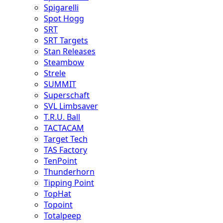
Spigarelli
Spot Hogg
SRT
SRT Targets
Stan Releases
Steambow
Strele
SUMMIT
Superschaft
SVL Limbsaver
T.R.U. Ball
TACTACAM
Target Tech
TAS Factory
TenPoint
Thunderhorn
Tipping Point
TopHat
Topoint
Totalpeep