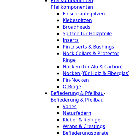
Pfeilkomponenten
-
Pfeilkomponenten
Einschraubspitzen
Klebespitzen
Broadheads
Spitzen für Holzpfeile
Inserts
Pin Inserts & Bushings
Nock Collars & Protector
Ringe
Nocken (für Alu & Carbon)
Nocken (für Holz & Fiberglas)
Pin-Nocken
O-Ringe
Befiederung & Pfeilbau
-
Befiederung & Pfeilbau
Vanes
Naturfedern
Kleber & Reiniger
Wraps & Crestings
Befiederungsgeräte