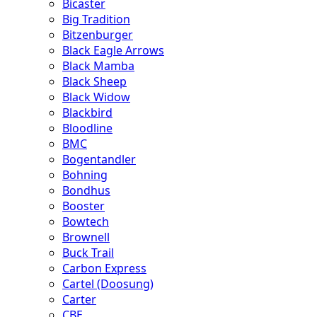
Bicaster
Big Tradition
Bitzenburger
Black Eagle Arrows
Black Mamba
Black Sheep
Black Widow
Blackbird
Bloodline
BMC
Bogentandler
Bohning
Bondhus
Booster
Bowtech
Brownell
Buck Trail
Carbon Express
Cartel (Doosung)
Carter
CBE