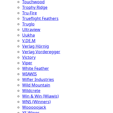
Touchwood
Trophy Ridge
Tru-Fire
Trueflight Feathers
Truglo
Ultraview
Uukha
V.DE.M
Verlag Hörnig
Verlag Vorderegger
Victory
Viper
White Feather
WIAWIS
Wifler Industries
Wild Mountain
Wildcrete
Win & Win (Wiawis)
WNS (Winners)
Wooooojack
XS Wings