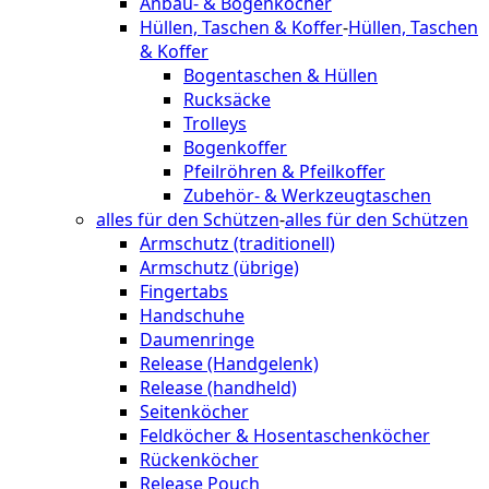
Anbau- & Bogenköcher
Hüllen, Taschen & Koffer
-
Hüllen, Taschen
& Koffer
Bogentaschen & Hüllen
Rucksäcke
Trolleys
Bogenkoffer
Pfeilröhren & Pfeilkoffer
Zubehör- & Werkzeugtaschen
alles für den Schützen
-
alles für den Schützen
Armschutz (traditionell)
Armschutz (übrige)
Fingertabs
Handschuhe
Daumenringe
Release (Handgelenk)
Release (handheld)
Seitenköcher
Feldköcher & Hosentaschenköcher
Rückenköcher
Release Pouch