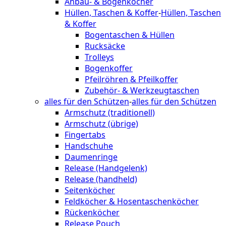
Anbau- & Bogenköcher
Hüllen, Taschen & Koffer
-
Hüllen, Taschen
& Koffer
Bogentaschen & Hüllen
Rucksäcke
Trolleys
Bogenkoffer
Pfeilröhren & Pfeilkoffer
Zubehör- & Werkzeugtaschen
alles für den Schützen
-
alles für den Schützen
Armschutz (traditionell)
Armschutz (übrige)
Fingertabs
Handschuhe
Daumenringe
Release (Handgelenk)
Release (handheld)
Seitenköcher
Feldköcher & Hosentaschenköcher
Rückenköcher
Release Pouch