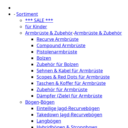
-
Sortiment
*** SALE ***
für Kinder
Armbrüste & Zubehör
-
Armbrüste & Zubehör
Recurve Armbrüste
Compound Armbrüste
Pistolenarmbrüste
Bolzen
Zubehör für Bolzen
Sehnen & Kabel für Armbrüste
Scopes & Red Dots für Armbrüste
Taschen & Koffer für Armbrüste
Zubehör für Armbrüste
Dämpfer (Ziele) für Armbrüste
Bögen
-
Bögen
Einteilige Jagd-Recurvebögen
Takedown Jagd-Recurvebögen
Langbögen
Hybridbögen & Strongbows