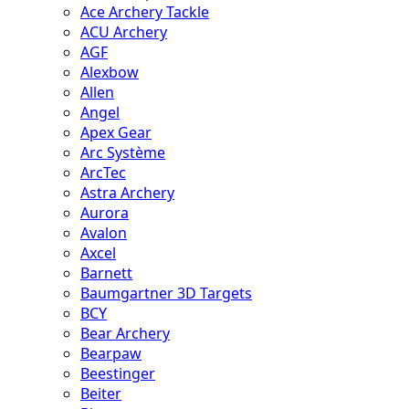
Ace Archery Tackle
ACU Archery
AGF
Alexbow
Allen
Angel
Apex Gear
Arc Système
ArcTec
Astra Archery
Aurora
Avalon
Axcel
Barnett
Baumgartner 3D Targets
BCY
Bear Archery
Bearpaw
Beestinger
Beiter