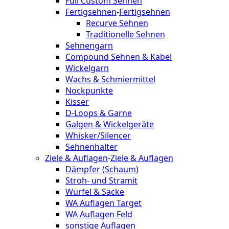
Full Custom Sehnen
Fertigsehnen
-
Fertigsehnen
Recurve Sehnen
Traditionelle Sehnen
Sehnengarn
Compound Sehnen & Kabel
Wickelgarn
Wachs & Schmiermittel
Nockpunkte
Kisser
D-Loops & Garne
Galgen & Wickelgeräte
Whisker/Silencer
Sehnenhalter
Ziele & Auflagen
-
Ziele & Auflagen
Dämpfer (Schaum)
Stroh- und Stramit
Würfel & Säcke
WA Auflagen Target
WA Auflagen Feld
sonstige Auflagen