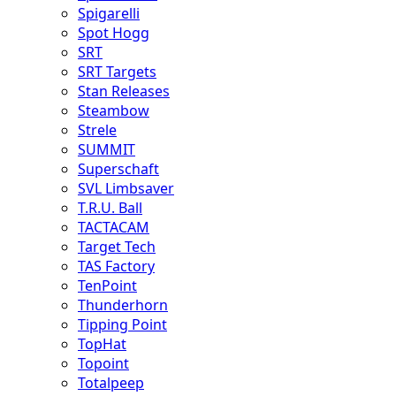
Spigarelli
Spot Hogg
SRT
SRT Targets
Stan Releases
Steambow
Strele
SUMMIT
Superschaft
SVL Limbsaver
T.R.U. Ball
TACTACAM
Target Tech
TAS Factory
TenPoint
Thunderhorn
Tipping Point
TopHat
Topoint
Totalpeep