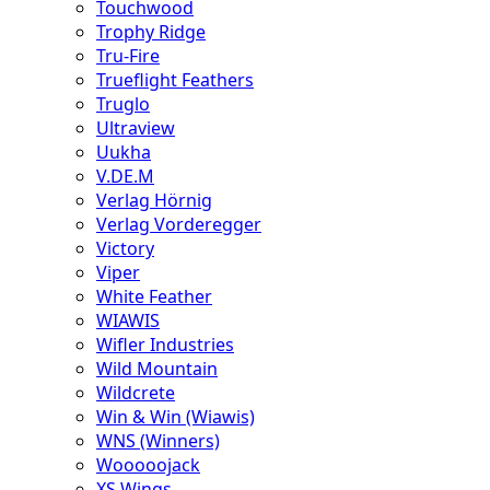
Touchwood
Trophy Ridge
Tru-Fire
Trueflight Feathers
Truglo
Ultraview
Uukha
V.DE.M
Verlag Hörnig
Verlag Vorderegger
Victory
Viper
White Feather
WIAWIS
Wifler Industries
Wild Mountain
Wildcrete
Win & Win (Wiawis)
WNS (Winners)
Wooooojack
XS Wings