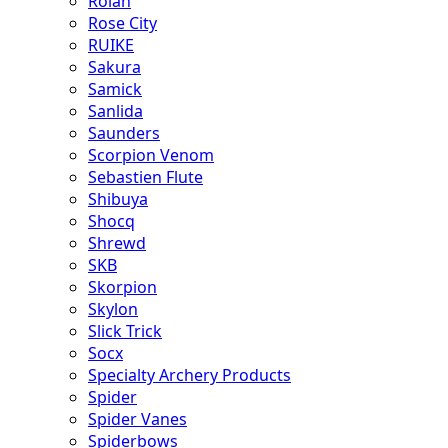
Rolan
Rose City
RUIKE
Sakura
Samick
Sanlida
Saunders
Scorpion Venom
Sebastien Flute
Shibuya
Shocq
Shrewd
SKB
Skorpion
Skylon
Slick Trick
Socx
Specialty Archery Products
Spider
Spider Vanes
Spiderbows