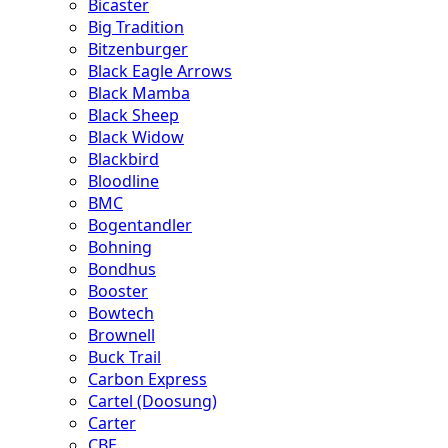
Bicaster
Big Tradition
Bitzenburger
Black Eagle Arrows
Black Mamba
Black Sheep
Black Widow
Blackbird
Bloodline
BMC
Bogentandler
Bohning
Bondhus
Booster
Bowtech
Brownell
Buck Trail
Carbon Express
Cartel (Doosung)
Carter
CBE