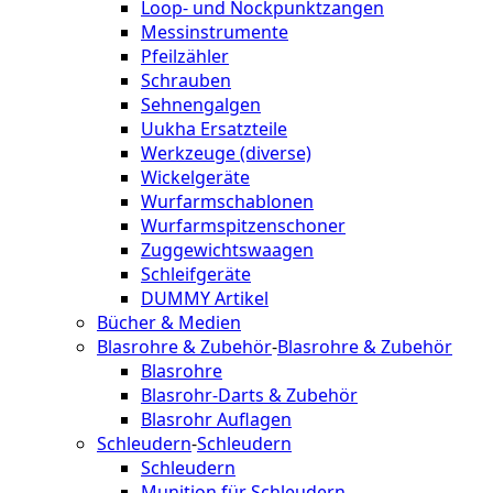
Loop- und Nockpunktzangen
Messinstrumente
Pfeilzähler
Schrauben
Sehnengalgen
Uukha Ersatzteile
Werkzeuge (diverse)
Wickelgeräte
Wurfarmschablonen
Wurfarmspitzenschoner
Zuggewichtswaagen
Schleifgeräte
DUMMY Artikel
Bücher & Medien
Blasrohre & Zubehör
-
Blasrohre & Zubehör
Blasrohre
Blasrohr-Darts & Zubehör
Blasrohr Auflagen
Schleudern
-
Schleudern
Schleudern
Munition für Schleudern