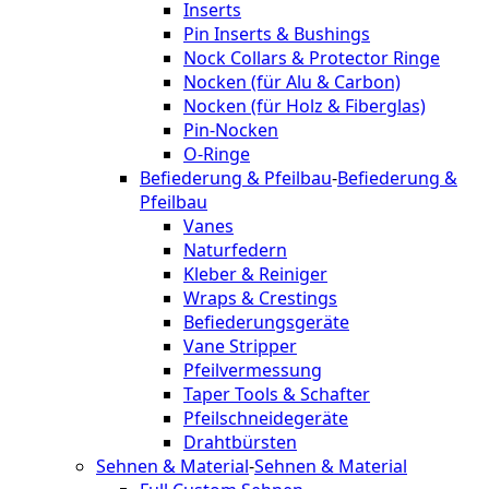
Inserts
Pin Inserts & Bushings
Nock Collars & Protector Ringe
Nocken (für Alu & Carbon)
Nocken (für Holz & Fiberglas)
Pin-Nocken
O-Ringe
Befiederung & Pfeilbau
-
Befiederung &
Pfeilbau
Vanes
Naturfedern
Kleber & Reiniger
Wraps & Crestings
Befiederungsgeräte
Vane Stripper
Pfeilvermessung
Taper Tools & Schafter
Pfeilschneidegeräte
Drahtbürsten
Sehnen & Material
-
Sehnen & Material