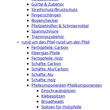
Gürtel & Zubehör
Streifschutz/Brustschutz
Fingerschlingen
Bogenchecker
Pfeilziehhilfen & Schmiermittel
Spannschnüre
Trainingszubehör
rund um den Pfeil
-
rund um den Pfeil
Fertigpfeile: Carbon
Fiberglas-Pfeile
Fertigpfeile: Holz
Schäfte: Carbon
Schäfte: Alu/Carbon
Schäfte: Alu
Schäfte: Holz
Pfeilkomponenten
-
Pfeilkomponenten
Einschraubspitzen
Klebespitzen
Broadheads
Spitzen für Holzpfeile