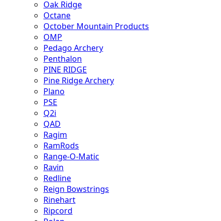
Oak Ridge
Octane
October Mountain Products
OMP
Pedago Archery
Penthalon
PINE RIDGE
Pine Ridge Archery
Plano
PSE
Q2i
QAD
Ragim
RamRods
Range-O-Matic
Ravin
Redline
Reign Bowstrings
Rinehart
Ripcord