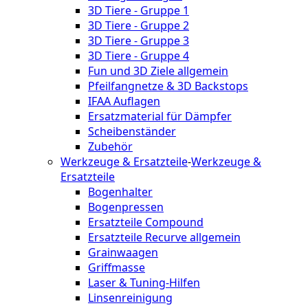
3D Tiere - Gruppe 1
3D Tiere - Gruppe 2
3D Tiere - Gruppe 3
3D Tiere - Gruppe 4
Fun und 3D Ziele allgemein
Pfeilfangnetze & 3D Backstops
IFAA Auflagen
Ersatzmaterial für Dämpfer
Scheibenständer
Zubehör
Werkzeuge & Ersatzteile
-
Werkzeuge &
Ersatzteile
Bogenhalter
Bogenpressen
Ersatzteile Compound
Ersatzteile Recurve allgemein
Grainwaagen
Griffmasse
Laser & Tuning-Hilfen
Linsenreinigung