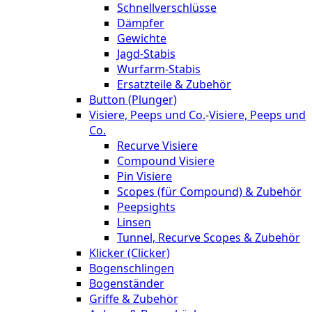
Schnellverschlüsse
Dämpfer
Gewichte
Jagd-Stabis
Wurfarm-Stabis
Ersatzteile & Zubehör
Button (Plunger)
Visiere, Peeps und Co.
-
Visiere, Peeps und
Co.
Recurve Visiere
Compound Visiere
Pin Visiere
Scopes (für Compound) & Zubehör
Peepsights
Linsen
Tunnel, Recurve Scopes & Zubehör
Klicker (Clicker)
Bogenschlingen
Bogenständer
Griffe & Zubehör