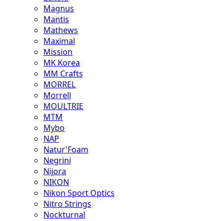
Magnus
Mantis
Mathews
Maximal
Mission
MK Korea
MM Crafts
MORREL
Morrell
MOULTRIE
MTM
Mybo
NAP
Natur'Foam
Negrini
Nijora
NIKON
Nikon Sport Optics
Nitro Strings
Nockturnal