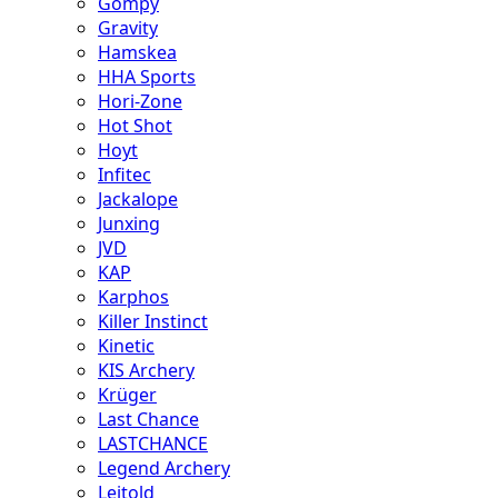
Gompy
Gravity
Hamskea
HHA Sports
Hori-Zone
Hot Shot
Hoyt
Infitec
Jackalope
Junxing
JVD
KAP
Karphos
Killer Instinct
Kinetic
KIS Archery
Krüger
Last Chance
LASTCHANCE
Legend Archery
Leitold