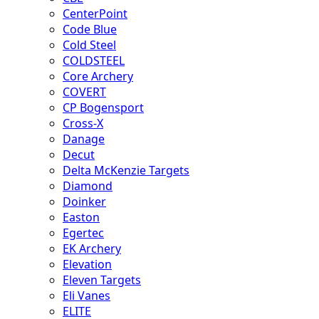
CenterPoint
Code Blue
Cold Steel
COLDSTEEL
Core Archery
COVERT
CP Bogensport
Cross-X
Danage
Decut
Delta McKenzie Targets
Diamond
Doinker
Easton
Egertec
EK Archery
Elevation
Eleven Targets
Eli Vanes
ELITE