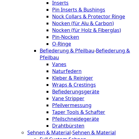
Inserts
Pin Inserts & Bushings
Nock Collars & Protector Ringe
Nocken (für Alu & Carbon)
Nocken (für Holz & Fiberglas)
Pin-Nocken
O-Ringe
Befiederung & Pfeilbau
-
Befiederung &
Pfeilbau
Vanes
Naturfedern
Kleber & Reiniger
Wraps & Crestings
Befiederungsgeräte
Vane Stripper
Pfeilvermessung
Taper Tools & Schafter
Pfeilschneidegeräte
Drahtbürsten
Sehnen & Material
-
Sehnen & Material