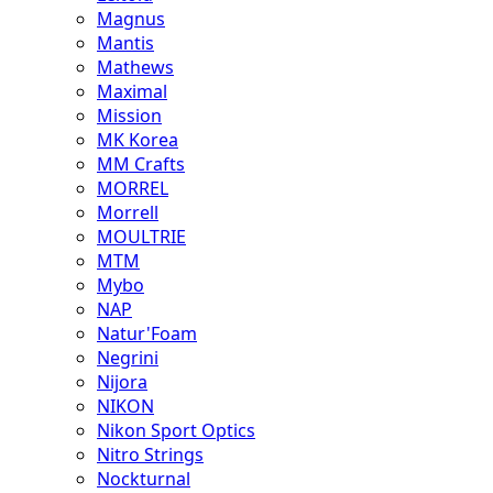
Magnus
Mantis
Mathews
Maximal
Mission
MK Korea
MM Crafts
MORREL
Morrell
MOULTRIE
MTM
Mybo
NAP
Natur'Foam
Negrini
Nijora
NIKON
Nikon Sport Optics
Nitro Strings
Nockturnal