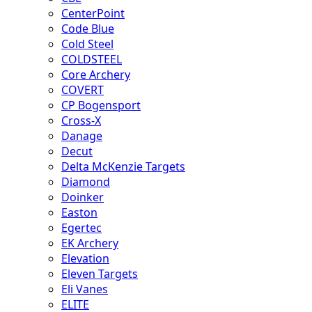
CenterPoint
Code Blue
Cold Steel
COLDSTEEL
Core Archery
COVERT
CP Bogensport
Cross-X
Danage
Decut
Delta McKenzie Targets
Diamond
Doinker
Easton
Egertec
EK Archery
Elevation
Eleven Targets
Eli Vanes
ELITE