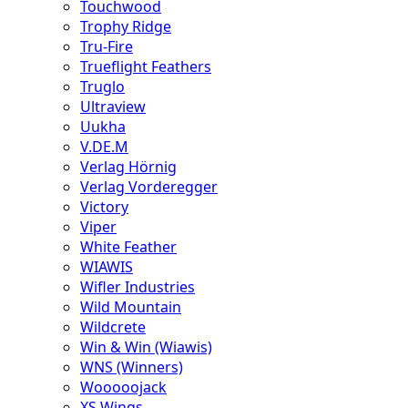
Touchwood
Trophy Ridge
Tru-Fire
Trueflight Feathers
Truglo
Ultraview
Uukha
V.DE.M
Verlag Hörnig
Verlag Vorderegger
Victory
Viper
White Feather
WIAWIS
Wifler Industries
Wild Mountain
Wildcrete
Win & Win (Wiawis)
WNS (Winners)
Wooooojack
XS Wings