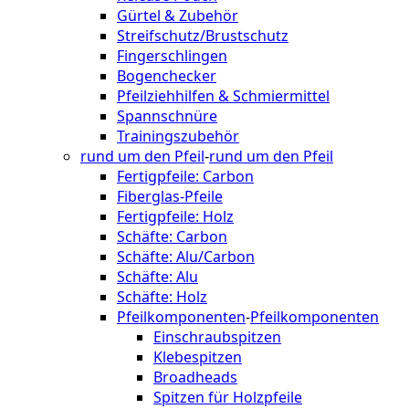
Gürtel & Zubehör
Streifschutz/Brustschutz
Fingerschlingen
Bogenchecker
Pfeilziehhilfen & Schmiermittel
Spannschnüre
Trainingszubehör
rund um den Pfeil
-
rund um den Pfeil
Fertigpfeile: Carbon
Fiberglas-Pfeile
Fertigpfeile: Holz
Schäfte: Carbon
Schäfte: Alu/Carbon
Schäfte: Alu
Schäfte: Holz
Pfeilkomponenten
-
Pfeilkomponenten
Einschraubspitzen
Klebespitzen
Broadheads
Spitzen für Holzpfeile