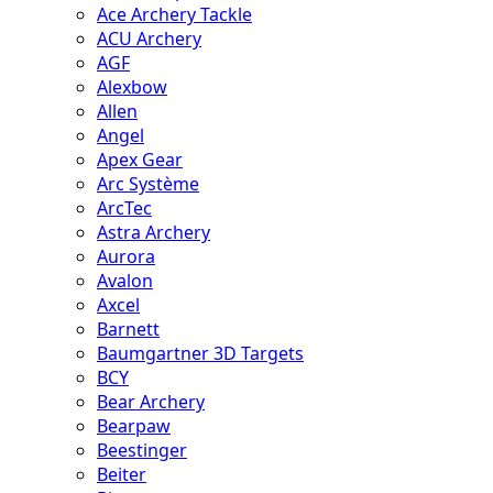
Ace Archery Tackle
ACU Archery
AGF
Alexbow
Allen
Angel
Apex Gear
Arc Système
ArcTec
Astra Archery
Aurora
Avalon
Axcel
Barnett
Baumgartner 3D Targets
BCY
Bear Archery
Bearpaw
Beestinger
Beiter