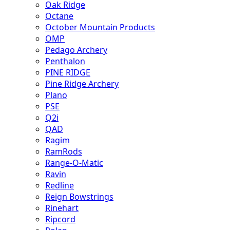
Oak Ridge
Octane
October Mountain Products
OMP
Pedago Archery
Penthalon
PINE RIDGE
Pine Ridge Archery
Plano
PSE
Q2i
QAD
Ragim
RamRods
Range-O-Matic
Ravin
Redline
Reign Bowstrings
Rinehart
Ripcord