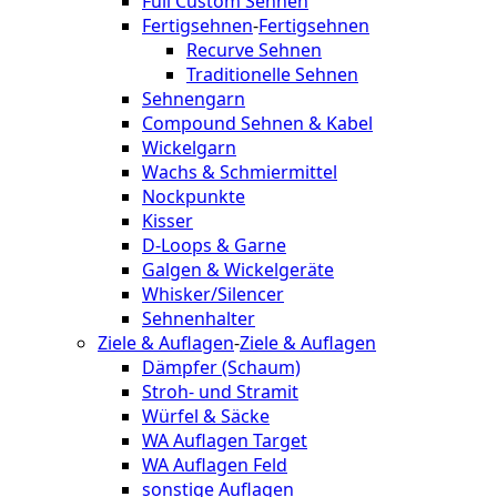
Full Custom Sehnen
Fertigsehnen
-
Fertigsehnen
Recurve Sehnen
Traditionelle Sehnen
Sehnengarn
Compound Sehnen & Kabel
Wickelgarn
Wachs & Schmiermittel
Nockpunkte
Kisser
D-Loops & Garne
Galgen & Wickelgeräte
Whisker/Silencer
Sehnenhalter
Ziele & Auflagen
-
Ziele & Auflagen
Dämpfer (Schaum)
Stroh- und Stramit
Würfel & Säcke
WA Auflagen Target
WA Auflagen Feld
sonstige Auflagen