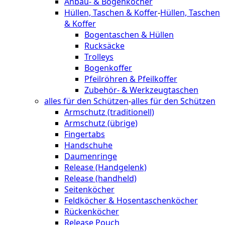
Anbau- & Bogenköcher
Hüllen, Taschen & Koffer
-
Hüllen, Taschen
& Koffer
Bogentaschen & Hüllen
Rucksäcke
Trolleys
Bogenkoffer
Pfeilröhren & Pfeilkoffer
Zubehör- & Werkzeugtaschen
alles für den Schützen
-
alles für den Schützen
Armschutz (traditionell)
Armschutz (übrige)
Fingertabs
Handschuhe
Daumenringe
Release (Handgelenk)
Release (handheld)
Seitenköcher
Feldköcher & Hosentaschenköcher
Rückenköcher
Release Pouch