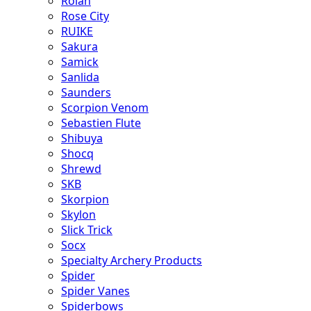
Rolan
Rose City
RUIKE
Sakura
Samick
Sanlida
Saunders
Scorpion Venom
Sebastien Flute
Shibuya
Shocq
Shrewd
SKB
Skorpion
Skylon
Slick Trick
Socx
Specialty Archery Products
Spider
Spider Vanes
Spiderbows