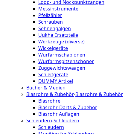
Loop- und Nockpunktzangen
Messinstrumente
Pfeilzähler
Schrauben
Sehnengalgen
Uukha Ersatzteile
Werkzeuge (diverse)
Wickelgeräte
Wurfarmschablonen
Wurfarmspitzenschoner
Zuggewichtswaagen
Schleifgeräte
DUMMY Artikel
Bücher & Medien
Blasrohre & Zubehör
-
Blasrohre & Zubehör
Blasrohre
Blasrohr-Darts & Zubehör
Blasrohr Auflagen
Schleudern
-
Schleudern
Schleudern
Munition für Schleudern