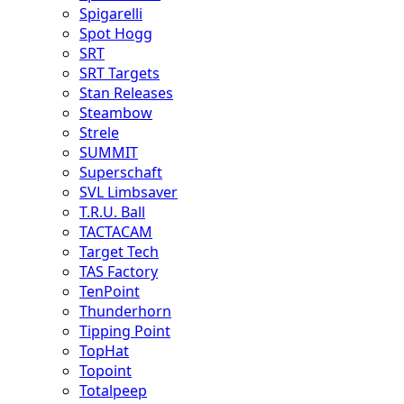
Spigarelli
Spot Hogg
SRT
SRT Targets
Stan Releases
Steambow
Strele
SUMMIT
Superschaft
SVL Limbsaver
T.R.U. Ball
TACTACAM
Target Tech
TAS Factory
TenPoint
Thunderhorn
Tipping Point
TopHat
Topoint
Totalpeep