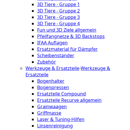
3D Tiere - Gruppe 1
3D Tiere - Gruppe 2
3D Tiere - Gruppe 3
3D Tiere - Gruppe 4
Fun und 3D Ziele allgemein
Pfeilfangnetze & 3D Backstops
IFAA Auflagen
Ersatzmaterial für Dämpfer
Scheibenständer
Zubehör
Werkzeuge & Ersatzteile
-
Werkzeuge &
Ersatzteile
Bogenhalter
Bogenpressen
Ersatzteile Compound
Ersatzteile Recurve allgemein
Grainwaagen
Griffmasse
Laser & Tuning-Hilfen
Linsenreinigung