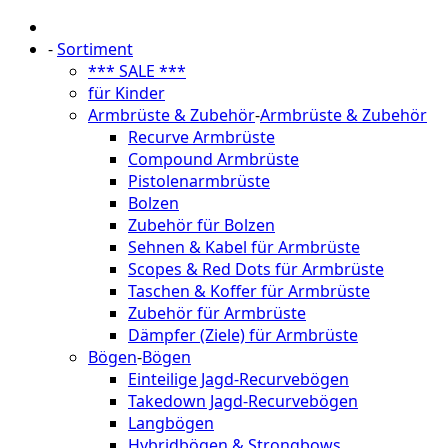
-
Sortiment
*** SALE ***
für Kinder
Armbrüste & Zubehör
-
Armbrüste & Zubehör
Recurve Armbrüste
Compound Armbrüste
Pistolenarmbrüste
Bolzen
Zubehör für Bolzen
Sehnen & Kabel für Armbrüste
Scopes & Red Dots für Armbrüste
Taschen & Koffer für Armbrüste
Zubehör für Armbrüste
Dämpfer (Ziele) für Armbrüste
Bögen
-
Bögen
Einteilige Jagd-Recurvebögen
Takedown Jagd-Recurvebögen
Langbögen
Hybridbögen & Strongbows