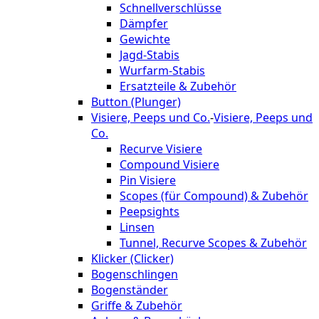
Schnellverschlüsse
Dämpfer
Gewichte
Jagd-Stabis
Wurfarm-Stabis
Ersatzteile & Zubehör
Button (Plunger)
Visiere, Peeps und Co.
-
Visiere, Peeps und
Co.
Recurve Visiere
Compound Visiere
Pin Visiere
Scopes (für Compound) & Zubehör
Peepsights
Linsen
Tunnel, Recurve Scopes & Zubehör
Klicker (Clicker)
Bogenschlingen
Bogenständer
Griffe & Zubehör