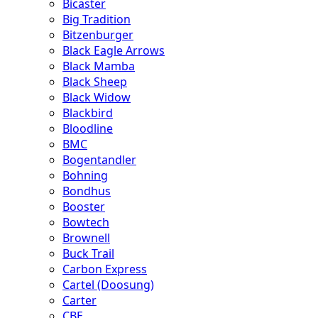
Bicaster
Big Tradition
Bitzenburger
Black Eagle Arrows
Black Mamba
Black Sheep
Black Widow
Blackbird
Bloodline
BMC
Bogentandler
Bohning
Bondhus
Booster
Bowtech
Brownell
Buck Trail
Carbon Express
Cartel (Doosung)
Carter
CBE