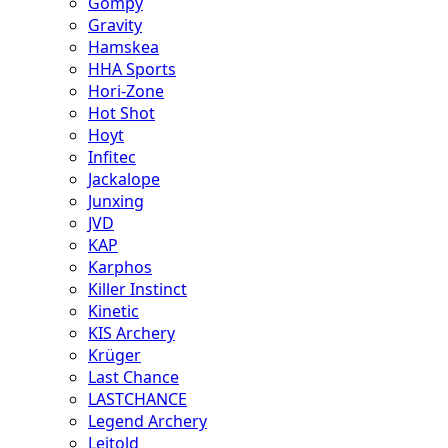
Gompy
Gravity
Hamskea
HHA Sports
Hori-Zone
Hot Shot
Hoyt
Infitec
Jackalope
Junxing
JVD
KAP
Karphos
Killer Instinct
Kinetic
KIS Archery
Krüger
Last Chance
LASTCHANCE
Legend Archery
Leitold