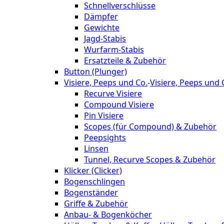
Schnellverschlüsse
Dämpfer
Gewichte
Jagd-Stabis
Wurfarm-Stabis
Ersatzteile & Zubehör
Button (Plunger)
Visiere, Peeps und Co.
-
Visiere, Peeps und 
Recurve Visiere
Compound Visiere
Pin Visiere
Scopes (für Compound) & Zubehör
Peepsights
Linsen
Tunnel, Recurve Scopes & Zubehör
Klicker (Clicker)
Bogenschlingen
Bogenständer
Griffe & Zubehör
Anbau- & Bogenköcher