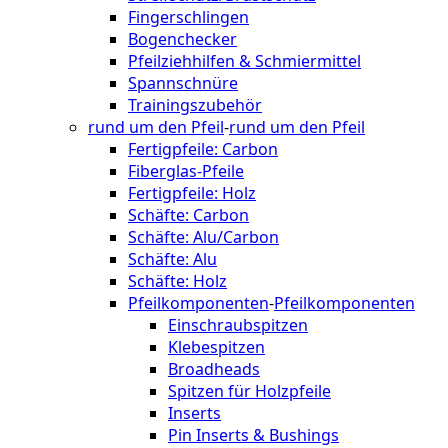
Fingerschlingen
Bogenchecker
Pfeilziehhilfen & Schmiermittel
Spannschnüre
Trainingszubehör
rund um den Pfeil
-
rund um den Pfeil
Fertigpfeile: Carbon
Fiberglas-Pfeile
Fertigpfeile: Holz
Schäfte: Carbon
Schäfte: Alu/Carbon
Schäfte: Alu
Schäfte: Holz
Pfeilkomponenten
-
Pfeilkomponenten
Einschraubspitzen
Klebespitzen
Broadheads
Spitzen für Holzpfeile
Inserts
Pin Inserts & Bushings