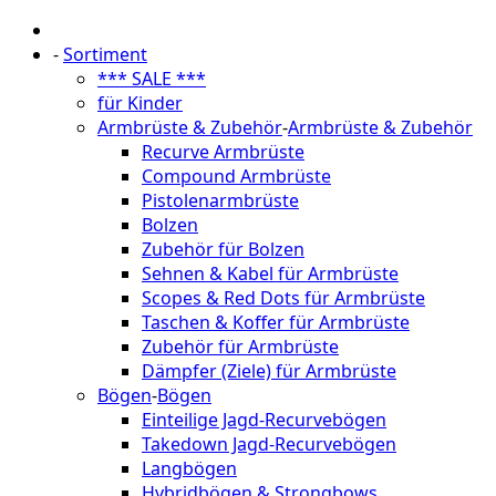
-
Sortiment
*** SALE ***
für Kinder
Armbrüste & Zubehör
-
Armbrüste & Zubehör
Recurve Armbrüste
Compound Armbrüste
Pistolenarmbrüste
Bolzen
Zubehör für Bolzen
Sehnen & Kabel für Armbrüste
Scopes & Red Dots für Armbrüste
Taschen & Koffer für Armbrüste
Zubehör für Armbrüste
Dämpfer (Ziele) für Armbrüste
Bögen
-
Bögen
Einteilige Jagd-Recurvebögen
Takedown Jagd-Recurvebögen
Langbögen
Hybridbögen & Strongbows