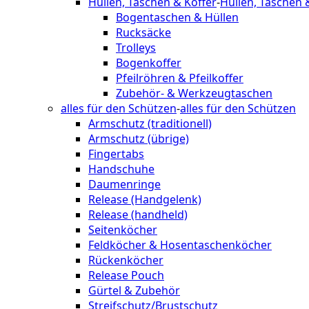
Hüllen, Taschen & Koffer
-
Hüllen, Taschen 
Bogentaschen & Hüllen
Rucksäcke
Trolleys
Bogenkoffer
Pfeilröhren & Pfeilkoffer
Zubehör- & Werkzeugtaschen
alles für den Schützen
-
alles für den Schützen
Armschutz (traditionell)
Armschutz (übrige)
Fingertabs
Handschuhe
Daumenringe
Release (Handgelenk)
Release (handheld)
Seitenköcher
Feldköcher & Hosentaschenköcher
Rückenköcher
Release Pouch
Gürtel & Zubehör
Streifschutz/Brustschutz