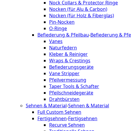
Nock Collars & Protector Ringe
Nocken (für Alu & Carbon)
Nocken (für Holz & Fiberglas)
Pin-Nocken
O-Ringe
Befiederung & Pfeilbau
-
Befiederung & Pfe
Vanes
Naturfedern
Kleber & Reiniger
Wraps & Crestings
Befiederungsgeräte
Vane Stripper
Pfeilvermessung
Taper Tools & Schafter
Pfeilschneidegeräte
Drahtbürsten
Sehnen & Material
-
Sehnen & Material
Full Custom Sehnen
Fertigsehnen
-
Fertigsehnen
Recurve Sehnen