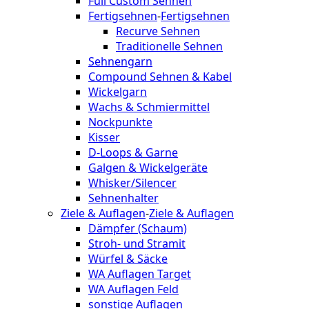
Full Custom Sehnen
Fertigsehnen
-
Fertigsehnen
Recurve Sehnen
Traditionelle Sehnen
Sehnengarn
Compound Sehnen & Kabel
Wickelgarn
Wachs & Schmiermittel
Nockpunkte
Kisser
D-Loops & Garne
Galgen & Wickelgeräte
Whisker/Silencer
Sehnenhalter
Ziele & Auflagen
-
Ziele & Auflagen
Dämpfer (Schaum)
Stroh- und Stramit
Würfel & Säcke
WA Auflagen Target
WA Auflagen Feld
sonstige Auflagen