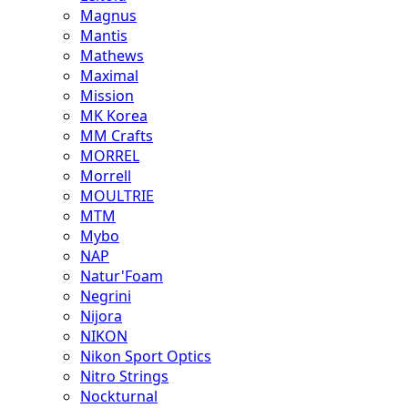
Magnus
Mantis
Mathews
Maximal
Mission
MK Korea
MM Crafts
MORREL
Morrell
MOULTRIE
MTM
Mybo
NAP
Natur'Foam
Negrini
Nijora
NIKON
Nikon Sport Optics
Nitro Strings
Nockturnal