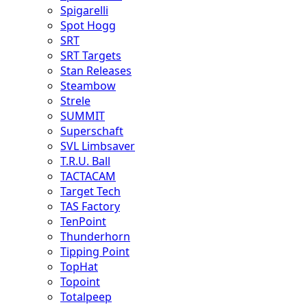
Spigarelli
Spot Hogg
SRT
SRT Targets
Stan Releases
Steambow
Strele
SUMMIT
Superschaft
SVL Limbsaver
T.R.U. Ball
TACTACAM
Target Tech
TAS Factory
TenPoint
Thunderhorn
Tipping Point
TopHat
Topoint
Totalpeep