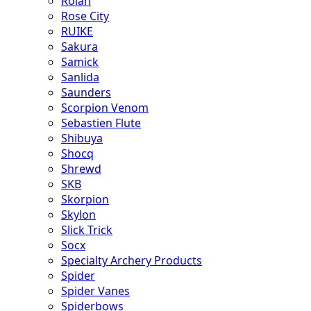
Rolan
Rose City
RUIKE
Sakura
Samick
Sanlida
Saunders
Scorpion Venom
Sebastien Flute
Shibuya
Shocq
Shrewd
SKB
Skorpion
Skylon
Slick Trick
Socx
Specialty Archery Products
Spider
Spider Vanes
Spiderbows