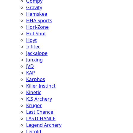
Gompy
Gravity
Hamskea
HHA Sports
Hori-Zone
Hot Shot
Hoyt
Infitec
Jackalope
Junxing
JVD
KAP
Karphos
Killer Instinct
Kinetic
KIS Archery
Krüger
Last Chance
LASTCHANCE
Legend Archery
Leitold