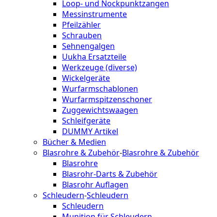
Loop- und Nockpunktzangen
Messinstrumente
Pfeilzähler
Schrauben
Sehnengalgen
Uukha Ersatzteile
Werkzeuge (diverse)
Wickelgeräte
Wurfarmschablonen
Wurfarmspitzenschoner
Zuggewichtswaagen
Schleifgeräte
DUMMY Artikel
Bücher & Medien
Blasrohre & Zubehör
-
Blasrohre & Zubehör
Blasrohre
Blasrohr-Darts & Zubehör
Blasrohr Auflagen
Schleudern
-
Schleudern
Schleudern
Munition für Schleudern