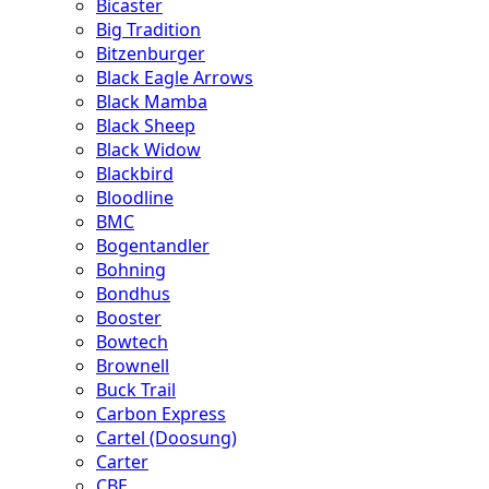
Bicaster
Big Tradition
Bitzenburger
Black Eagle Arrows
Black Mamba
Black Sheep
Black Widow
Blackbird
Bloodline
BMC
Bogentandler
Bohning
Bondhus
Booster
Bowtech
Brownell
Buck Trail
Carbon Express
Cartel (Doosung)
Carter
CBE