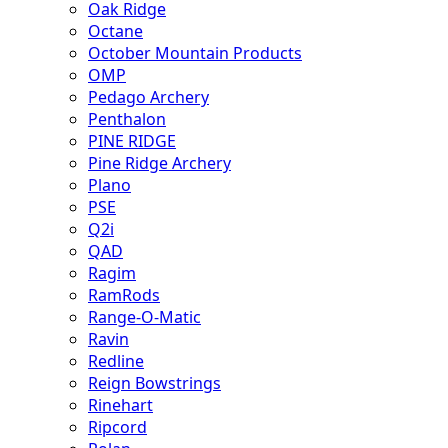
Oak Ridge
Octane
October Mountain Products
OMP
Pedago Archery
Penthalon
PINE RIDGE
Pine Ridge Archery
Plano
PSE
Q2i
QAD
Ragim
RamRods
Range-O-Matic
Ravin
Redline
Reign Bowstrings
Rinehart
Ripcord