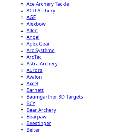
Ace Archery Tackle
ACU Archery
AGF
Alexbow
Allen
Angel
Apex Gear
Arc Système
ArcTec
Astra Archery
Aurora
Avalon
Axcel
Barnett
Baumgartner 3D Targets
BCY
Bear Archery
Bearpaw
Beestinger
Beiter