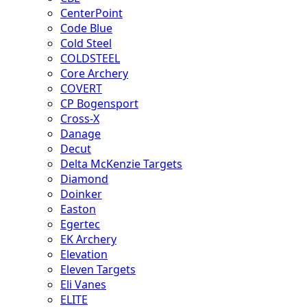
CenterPoint
Code Blue
Cold Steel
COLDSTEEL
Core Archery
COVERT
CP Bogensport
Cross-X
Danage
Decut
Delta McKenzie Targets
Diamond
Doinker
Easton
Egertec
EK Archery
Elevation
Eleven Targets
Eli Vanes
ELITE