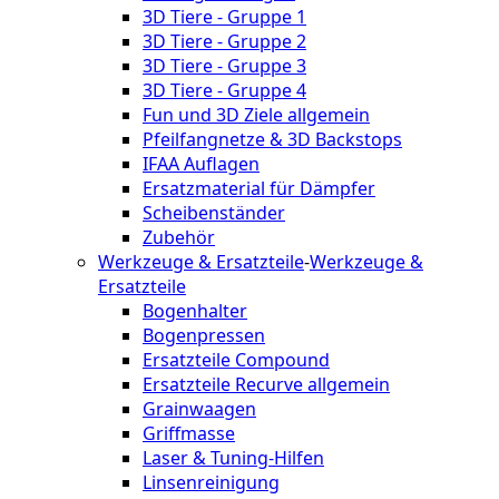
3D Tiere - Gruppe 1
3D Tiere - Gruppe 2
3D Tiere - Gruppe 3
3D Tiere - Gruppe 4
Fun und 3D Ziele allgemein
Pfeilfangnetze & 3D Backstops
IFAA Auflagen
Ersatzmaterial für Dämpfer
Scheibenständer
Zubehör
Werkzeuge & Ersatzteile
-
Werkzeuge &
Ersatzteile
Bogenhalter
Bogenpressen
Ersatzteile Compound
Ersatzteile Recurve allgemein
Grainwaagen
Griffmasse
Laser & Tuning-Hilfen
Linsenreinigung