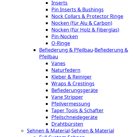
Inserts
Pin Inserts & Bushings
Nock Collars & Protector Ringe
Nocken (für Alu & Carbon)
Nocken (für Holz & Fiberglas)
Pin-Nocken
O-Ringe
Befiederung & Pfeilbau
-
Befiederung &
Pfeilbau
Vanes
Naturfedern
Kleber & Reiniger
Wraps & Crestings
Befiederungsgeräte
Vane Stripper
Pfeilvermessung
Taper Tools & Schafter
Pfeilschneidegeräte
Drahtbürsten
Sehnen & Material
-
Sehnen & Material