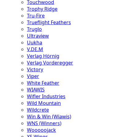
Touchwood
Trophy Ridge
Tru-Fire
Trueflight Feathers
Truglo
Ultraview
Uukha
V.DE.M
Verlag Hörnig
Verlag Vorderegger
Victory
Viper
White Feather
WIAWIS
Wifler Industries
Wild Mountain
Wildcrete
Win & Win (Wiawis)
WNS (Winners)
Wooooojack
XS Wings