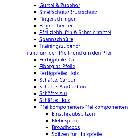
Gürtel & Zubehör
Streifschutz/Brustschutz
Fingerschlingen
Bogenchecker
Pfeilziehhilfen & Schmiermittel
Spannschnüre
Trainingszubehör
rund um den Pfeil
-
rund um den Pfeil
Fertigpfeile: Carbon
Fiberglas-Pfeile
Fertigpfeile: Holz
Schäfte: Carbon
Schäfte: Alu/Carbon
Schäfte: Alu
Schäfte: Holz
Pfeilkomponenten
-
Pfeilkomponenten
Einschraubspitzen
Klebespitzen
Broadheads
Spitzen für Holzpfeile