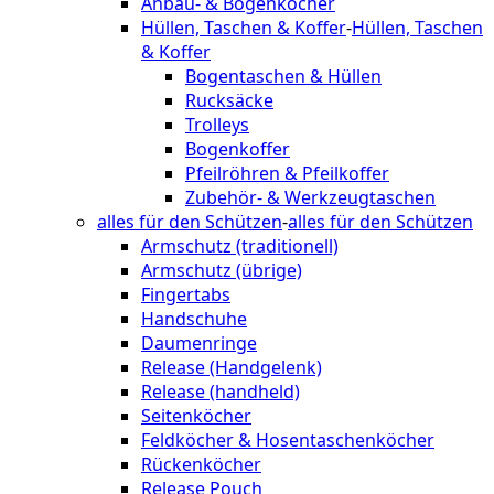
Anbau- & Bogenköcher
Hüllen, Taschen & Koffer
-
Hüllen, Taschen
& Koffer
Bogentaschen & Hüllen
Rucksäcke
Trolleys
Bogenkoffer
Pfeilröhren & Pfeilkoffer
Zubehör- & Werkzeugtaschen
alles für den Schützen
-
alles für den Schützen
Armschutz (traditionell)
Armschutz (übrige)
Fingertabs
Handschuhe
Daumenringe
Release (Handgelenk)
Release (handheld)
Seitenköcher
Feldköcher & Hosentaschenköcher
Rückenköcher
Release Pouch