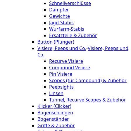
Schnellverschlüsse
Dämpfer
Gewichte
Jagd-Stabis
Wurfarm-Stabis
Ersatzteile & Zubehör
Button (Plunger)
Visiere, Peeps und Co.
-
Visiere, Peeps und
Co.
Recurve Visiere
Compound Visiere
Pin Visiere
Scopes (für Compound) & Zubehör
Peepsights
Linsen
Tunnel, Recurve Scopes & Zubehör
Klicker (Clicker)
Bogenschlingen
Bogenständer
Griffe & Zubehör