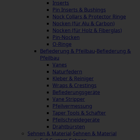
Inserts
Pin Inserts & Bushings
Nock Collars & Protector Ringe
Nocken (für Alu & Carbon)
Nocken (für Holz & Fiberglas)
Pin-Nocken
O-Ringe
Befiederung & Pfeilbau
-
Befiederung &
Pfeilbau
Vanes
Naturfedern
Kleber & Reiniger
Wraps & Crestings
Befiederungsgeräte
Vane Stripper
Pfeilvermessung
Taper Tools & Schafter
Pfeilschneidegeräte
Drahtbürsten
Sehnen & Material
-
Sehnen & Material