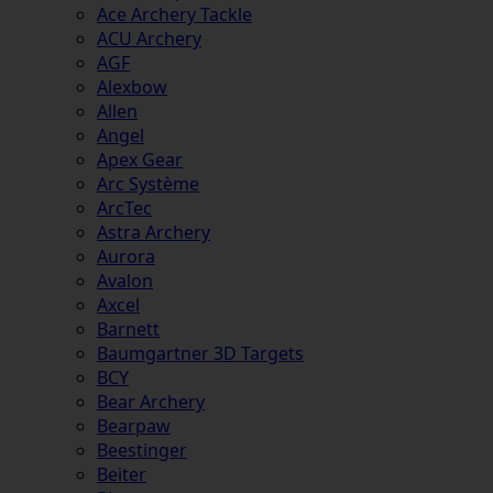
Ace Archery Tackle
ACU Archery
AGF
Alexbow
Allen
Angel
Apex Gear
Arc Système
ArcTec
Astra Archery
Aurora
Avalon
Axcel
Barnett
Baumgartner 3D Targets
BCY
Bear Archery
Bearpaw
Beestinger
Beiter