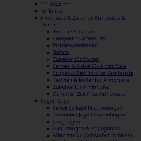
*** SALE ***
für Kinder
Armbrüste & Zubehör
-
Armbrüste &
Zubehör
Recurve Armbrüste
Compound Armbrüste
Pistolenarmbrüste
Bolzen
Zubehör für Bolzen
Sehnen & Kabel für Armbrüste
Scopes & Red Dots für Armbrüste
Taschen & Koffer für Armbrüste
Zubehör für Armbrüste
Dämpfer (Ziele) für Armbrüste
Bögen
-
Bögen
Einteilige Jagd-Recurvebögen
Takedown Jagd-Recurvebögen
Langbögen
Hybridbögen & Strongbows
Mittelstücke (Schraubverschluss)