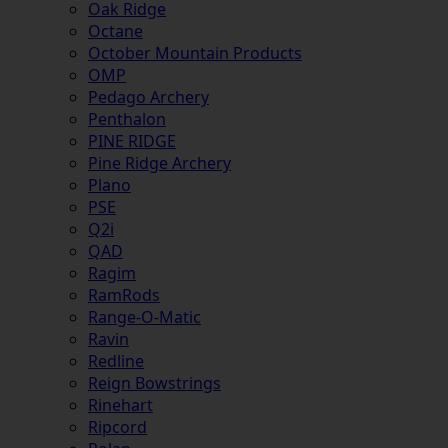
Oak Ridge
Octane
October Mountain Products
OMP
Pedago Archery
Penthalon
PINE RIDGE
Pine Ridge Archery
Plano
PSE
Q2i
QAD
Ragim
RamRods
Range-O-Matic
Ravin
Redline
Reign Bowstrings
Rinehart
Ripcord