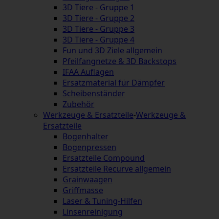
3D Tiere - Gruppe 1
3D Tiere - Gruppe 2
3D Tiere - Gruppe 3
3D Tiere - Gruppe 4
Fun und 3D Ziele allgemein
Pfeilfangnetze & 3D Backstops
IFAA Auflagen
Ersatzmaterial für Dämpfer
Scheibenständer
Zubehör
Werkzeuge & Ersatzteile
-
Werkzeuge &
Ersatzteile
Bogenhalter
Bogenpressen
Ersatzteile Compound
Ersatzteile Recurve allgemein
Grainwaagen
Griffmasse
Laser & Tuning-Hilfen
Linsenreinigung