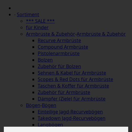
-
Sortiment
*** SALE ***
für Kinder
Armbrüste & Zubehör
-
Armbrüste & Zubehör
Recurve Armbrüste
Compound Armbrüste
Pistolenarmbrüste
Bolzen
Zubehör für Bolzen
Sehnen & Kabel für Armbrüste
Scopes & Red Dots für Armbrüste
Taschen & Koffer für Armbrüste
Zubehör für Armbrüste
Dämpfer (Ziele) für Armbrüste
Bögen
-
Bögen
Einteilige Jagd-Recurvebögen
Takedown Jagd-Recurvebögen
Langbögen
Hybridbögen & Strongbows