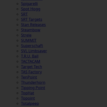
Spigarelli
Spot Hogg
SRT
SRT Targets
Stan Releases
Steambow
Strele
SUMMIT
Superschaft
SVL Limbsaver
T.R.U. Ball
TACTACAM
Target Tech
TAS Factory
TenPoint
Thunderhorn
Tipping Point
TopHat
Topoint
Totalpeep