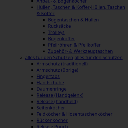
Anbau- & Bogenköcher
Hüllen, Taschen & Koffer
-
Hüllen, Taschen
& Koffer
Bogentaschen & Hüllen
Rucksäcke
Trolleys
Bogenkoffer
Pfeilröhren & Pfeilkoffer
Zubehör- & Werkzeugtaschen
alles für den Schützen
-
alles für den Schützen
Armschutz (traditionell)
Armschutz (übrige)
Fingertabs
Handschuhe
Daumenringe
Release (Handgelenk)
Release (handheld)
Seitenköcher
Feldköcher & Hosentaschenköcher
Rückenköcher
Release Pouch