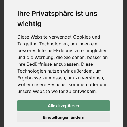
Mittelstücke (Schraubverschluss)
Wurfarme (Schraubverschluss)
Ihre Privatsphäre ist uns
Recurve Mittelstücke (ILF)
wichtig
Wurfarme (ILF, Formula)
Compound-Bögen
Koreanische Bögen & Reiterbögen
Diese Website verwendet Cookies und
Freizeitbögen & Sets
Targeting Technologien, um Ihnen ein
Bogenbau
besseres Internet-Erlebnis zu ermöglichen
rund um den Bogen
-
rund um den Bogen
und die Werbung, die Sie sehen, besser an
Pfeilauflagen (zum Schrauben)
Ihre Bedürfnisse anzupassen. Diese
Pfeilauflagen (zum Kleben)
Technologien nutzen wir außerdem, um
traditionelle Pfeilauflagen
Ergebnisse zu messen, um zu verstehen,
Compound Blade Auflagen
woher unsere Besucher kommen oder um
Compound Prong Auflagen
unsere Website weiter zu entwickeln.
Compound Drop-Away Pfeilauflagen
Compound Full Capture Auflagen
Stabilisation
-
Stabilisation
Alle akzeptieren
Mono- & Seitenstabis
Extender (Vorbauten)
Einstellungen ändern
V-Bars & Adapter