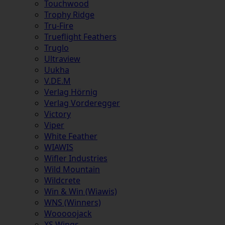
Touchwood
Trophy Ridge
Tru-Fire
Trueflight Feathers
Truglo
Ultraview
Uukha
V.DE.M
Verlag Hörnig
Verlag Vorderegger
Victory
Viper
White Feather
WIAWIS
Wifler Industries
Wild Mountain
Wildcrete
Win & Win (Wiawis)
WNS (Winners)
Wooooojack
XS Wings