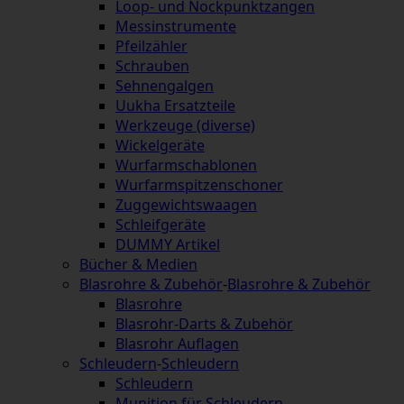
Loop- und Nockpunktzangen
Messinstrumente
Pfeilzähler
Schrauben
Sehnengalgen
Uukha Ersatzteile
Werkzeuge (diverse)
Wickelgeräte
Wurfarmschablonen
Wurfarmspitzenschoner
Zuggewichtswaagen
Schleifgeräte
DUMMY Artikel
Bücher & Medien
Blasrohre & Zubehör
-
Blasrohre & Zubehör
Blasrohre
Blasrohr-Darts & Zubehör
Blasrohr Auflagen
Schleudern
-
Schleudern
Schleudern
Munition für Schleudern