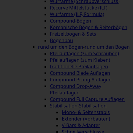
Wurfarme (Schraubverschluss)
Recurve Mittelstücke (ILF)
Wurfarme (ILF, Formula)
Compound-Bögen
Koreanische Bögen & Reiterbögen
Freizeitbögen & Sets
Bogenbau
rund um den Bogen
-
rund um den Bogen
Pfeilauflagen (zum Schrauben)
Pfeilauflagen (zum Kleben)
traditionelle Pfeilauflagen
Compound Blade Auflagen
Compound Prong Auflagen
Compound Drop-Away
Pfeilauflagen
Compound Full Capture Auflagen
Stabilisation
-
Stabilisation
Mono- & Seitenstabis
Extender (Vorbauten)
V-Bars & Adapter
Schnellverschlüsse