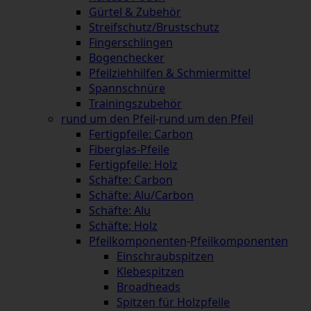
Gürtel & Zubehör
Streifschutz/Brustschutz
Fingerschlingen
Bogenchecker
Pfeilziehhilfen & Schmiermittel
Spannschnüre
Trainingszubehör
rund um den Pfeil
-
rund um den Pfeil
Fertigpfeile: Carbon
Fiberglas-Pfeile
Fertigpfeile: Holz
Schäfte: Carbon
Schäfte: Alu/Carbon
Schäfte: Alu
Schäfte: Holz
Pfeilkomponenten
-
Pfeilkomponenten
Einschraubspitzen
Klebespitzen
Broadheads
Spitzen für Holzpfeile