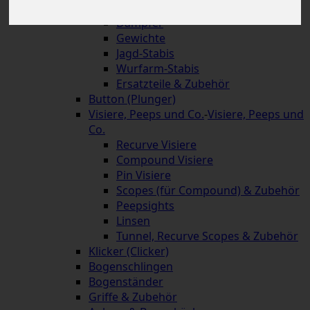
Schnellverschlüsse
Dämpfer
Gewichte
Jagd-Stabis
Wurfarm-Stabis
Ersatzteile & Zubehör
Button (Plunger)
Visiere, Peeps und Co.
-
Visiere, Peeps und
Co.
Recurve Visiere
Compound Visiere
Pin Visiere
Scopes (für Compound) & Zubehör
Peepsights
Linsen
Tunnel, Recurve Scopes & Zubehör
Klicker (Clicker)
Bogenschlingen
Bogenständer
Griffe & Zubehör