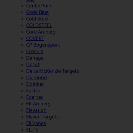
CenterPoint
Code Blue
Cold Steel
COLDSTEEL
Core Archery
COVERT
CP Bogensport
Cross-X
Danage
Decut
Delta McKenzie Targets
Diamond
Doinker
Easton
Egertec
EK Archery
Elevation
Eleven Targets
Eli Vanes
ELITE