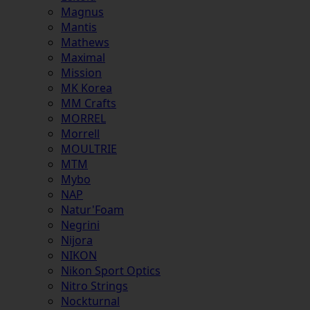
Magnus
Mantis
Mathews
Maximal
Mission
MK Korea
MM Crafts
MORREL
Morrell
MOULTRIE
MTM
Mybo
NAP
Natur'Foam
Negrini
Nijora
NIKON
Nikon Sport Optics
Nitro Strings
Nockturnal