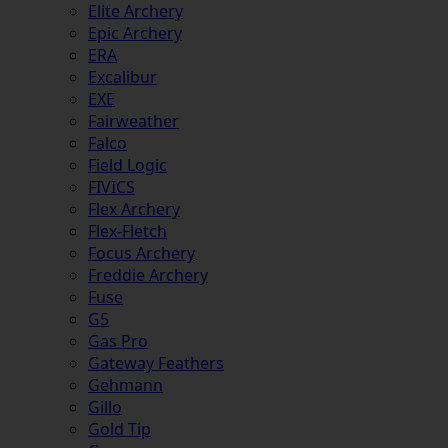
Elite Archery
Epic Archery
ERA
Excalibur
EXE
Fairweather
Falco
Field Logic
FIVICS
Flex Archery
Flex-Fletch
Focus Archery
Freddie Archery
Fuse
G5
Gas Pro
Gateway Feathers
Gehmann
Gillo
Gold Tip