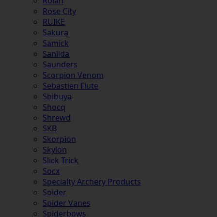
Rolan
Rose City
RUIKE
Sakura
Samick
Sanlida
Saunders
Scorpion Venom
Sebastien Flute
Shibuya
Shocq
Shrewd
SKB
Skorpion
Skylon
Slick Trick
Socx
Specialty Archery Products
Spider
Spider Vanes
Spiderbows