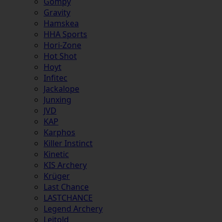
Gompy
Gravity
Hamskea
HHA Sports
Hori-Zone
Hot Shot
Hoyt
Infitec
Jackalope
Junxing
JVD
KAP
Karphos
Killer Instinct
Kinetic
KIS Archery
Krüger
Last Chance
LASTCHANCE
Legend Archery
Leitold