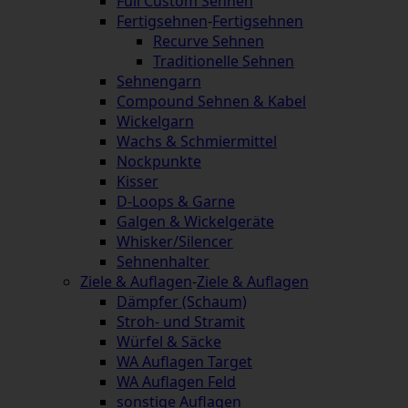
Full Custom Sehnen
Fertigsehnen
-
Fertigsehnen
Recurve Sehnen
Traditionelle Sehnen
Sehnengarn
Compound Sehnen & Kabel
Wickelgarn
Wachs & Schmiermittel
Nockpunkte
Kisser
D-Loops & Garne
Galgen & Wickelgeräte
Whisker/Silencer
Sehnenhalter
Ziele & Auflagen
-
Ziele & Auflagen
Dämpfer (Schaum)
Stroh- und Stramit
Würfel & Säcke
WA Auflagen Target
WA Auflagen Feld
sonstige Auflagen