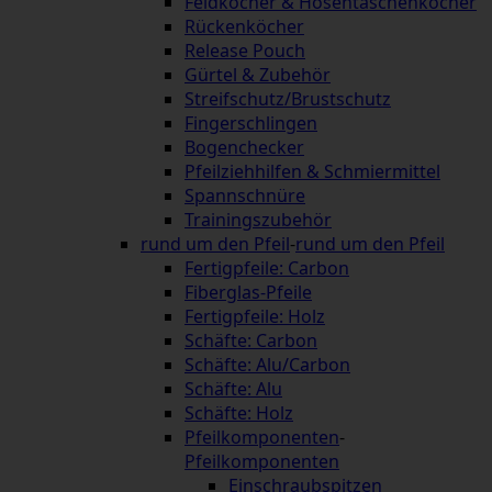
Feldköcher & Hosentaschenköcher
Rückenköcher
Release Pouch
Gürtel & Zubehör
Streifschutz/Brustschutz
Fingerschlingen
Bogenchecker
Pfeilziehhilfen & Schmiermittel
Spannschnüre
Trainingszubehör
rund um den Pfeil
-
rund um den Pfeil
Fertigpfeile: Carbon
Fiberglas-Pfeile
Fertigpfeile: Holz
Schäfte: Carbon
Schäfte: Alu/Carbon
Schäfte: Alu
Schäfte: Holz
Pfeilkomponenten
-
Pfeilkomponenten
Einschraubspitzen