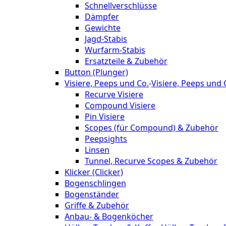
Schnellverschlüsse
Dämpfer
Gewichte
Jagd-Stabis
Wurfarm-Stabis
Ersatzteile & Zubehör
Button (Plunger)
Visiere, Peeps und Co.
-
Visiere, Peeps und 
Recurve Visiere
Compound Visiere
Pin Visiere
Scopes (für Compound) & Zubehör
Peepsights
Linsen
Tunnel, Recurve Scopes & Zubehör
Klicker (Clicker)
Bogenschlingen
Bogenständer
Griffe & Zubehör
Anbau- & Bogenköcher