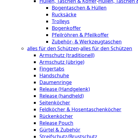
Hüllen, Taschen & Koffer
-
Hüllen, Taschen 
Bogentaschen & Hüllen
Rucksäcke
Trolleys
Bogenkoffer
Pfeilröhren & Pfeilkoffer
Zubehör- & Werkzeugtaschen
alles für den Schützen
-
alles für den Schützen
Armschutz (traditionell)
Armschutz (übrige)
Fingertabs
Handschuhe
Daumenringe
Release (Handgelenk)
Release (handheld)
Seitenköcher
Feldköcher & Hosentaschenköcher
Rückenköcher
Release Pouch
Gürtel & Zubehör
Streifschutz/Brustschutz