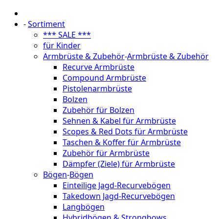
-
Sortiment
*** SALE ***
für Kinder
Armbrüste & Zubehör
-
Armbrüste & Zubehör
Recurve Armbrüste
Compound Armbrüste
Pistolenarmbrüste
Bolzen
Zubehör für Bolzen
Sehnen & Kabel für Armbrüste
Scopes & Red Dots für Armbrüste
Taschen & Koffer für Armbrüste
Zubehör für Armbrüste
Dämpfer (Ziele) für Armbrüste
Bögen
-
Bögen
Einteilige Jagd-Recurvebögen
Takedown Jagd-Recurvebögen
Langbögen
Hybridbögen & Strongbows