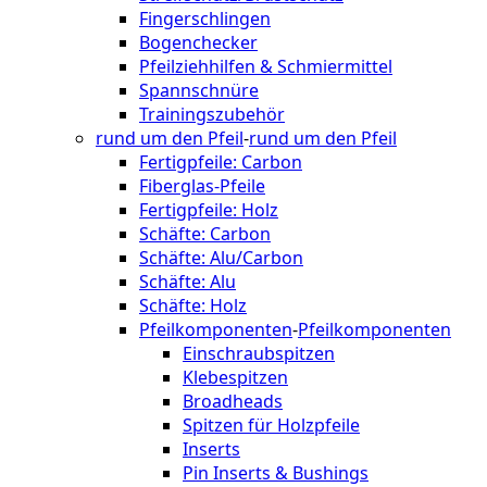
Fingerschlingen
Bogenchecker
Pfeilziehhilfen & Schmiermittel
Spannschnüre
Trainingszubehör
rund um den Pfeil
-
rund um den Pfeil
Fertigpfeile: Carbon
Fiberglas-Pfeile
Fertigpfeile: Holz
Schäfte: Carbon
Schäfte: Alu/Carbon
Schäfte: Alu
Schäfte: Holz
Pfeilkomponenten
-
Pfeilkomponenten
Einschraubspitzen
Klebespitzen
Broadheads
Spitzen für Holzpfeile
Inserts
Pin Inserts & Bushings