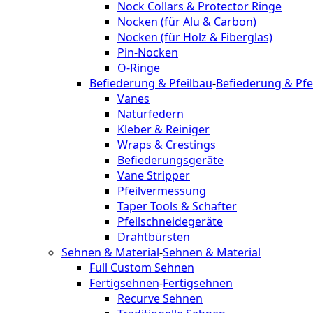
Nock Collars & Protector Ringe
Nocken (für Alu & Carbon)
Nocken (für Holz & Fiberglas)
Pin-Nocken
O-Ringe
Befiederung & Pfeilbau
-
Befiederung & Pfe
Vanes
Naturfedern
Kleber & Reiniger
Wraps & Crestings
Befiederungsgeräte
Vane Stripper
Pfeilvermessung
Taper Tools & Schafter
Pfeilschneidegeräte
Drahtbürsten
Sehnen & Material
-
Sehnen & Material
Full Custom Sehnen
Fertigsehnen
-
Fertigsehnen
Recurve Sehnen