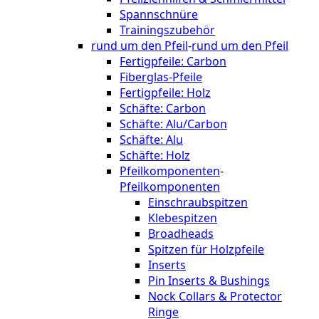
Spannschnüre
Trainingszubehör
rund um den Pfeil
-
rund um den Pfeil
Fertigpfeile: Carbon
Fiberglas-Pfeile
Fertigpfeile: Holz
Schäfte: Carbon
Schäfte: Alu/Carbon
Schäfte: Alu
Schäfte: Holz
Pfeilkomponenten
-
Pfeilkomponenten
Einschraubspitzen
Klebespitzen
Broadheads
Spitzen für Holzpfeile
Inserts
Pin Inserts & Bushings
Nock Collars & Protector
Ringe