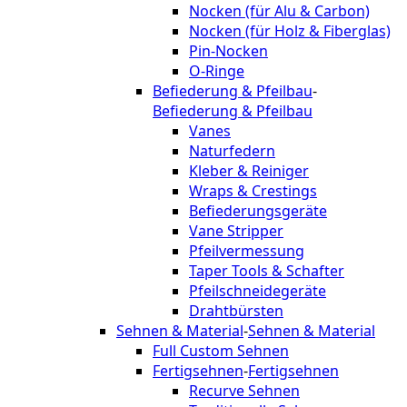
Nocken (für Alu & Carbon)
Nocken (für Holz & Fiberglas)
Pin-Nocken
O-Ringe
Befiederung & Pfeilbau
-
Befiederung & Pfeilbau
Vanes
Naturfedern
Kleber & Reiniger
Wraps & Crestings
Befiederungsgeräte
Vane Stripper
Pfeilvermessung
Taper Tools & Schafter
Pfeilschneidegeräte
Drahtbürsten
Sehnen & Material
-
Sehnen & Material
Full Custom Sehnen
Fertigsehnen
-
Fertigsehnen
Recurve Sehnen