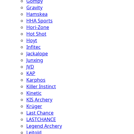
Gompy
Gravity
Hamskea
HHA Sports
Hori-Zone
Hot Shot
Hoyt
Infitec
Jackalope
Junxing
JVD
KAP
Karphos
Killer Instinct
Kinetic
KIS Archery
Krüger
Last Chance
LASTCHANCE
Legend Archery
Leitold