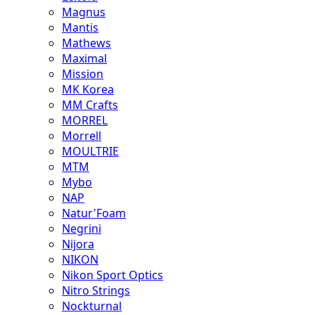
Magnus
Mantis
Mathews
Maximal
Mission
MK Korea
MM Crafts
MORREL
Morrell
MOULTRIE
MTM
Mybo
NAP
Natur'Foam
Negrini
Nijora
NIKON
Nikon Sport Optics
Nitro Strings
Nockturnal