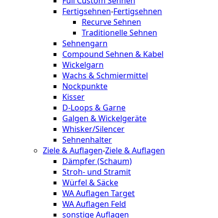
Full Custom Sehnen
Fertigsehnen
-
Fertigsehnen
Recurve Sehnen
Traditionelle Sehnen
Sehnengarn
Compound Sehnen & Kabel
Wickelgarn
Wachs & Schmiermittel
Nockpunkte
Kisser
D-Loops & Garne
Galgen & Wickelgeräte
Whisker/Silencer
Sehnenhalter
Ziele & Auflagen
-
Ziele & Auflagen
Dämpfer (Schaum)
Stroh- und Stramit
Würfel & Säcke
WA Auflagen Target
WA Auflagen Feld
sonstige Auflagen