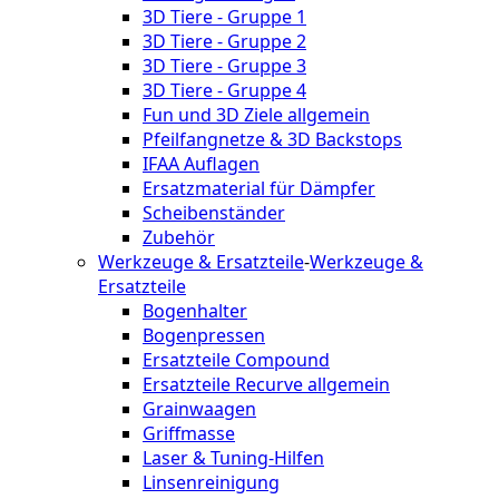
3D Tiere - Gruppe 1
3D Tiere - Gruppe 2
3D Tiere - Gruppe 3
3D Tiere - Gruppe 4
Fun und 3D Ziele allgemein
Pfeilfangnetze & 3D Backstops
IFAA Auflagen
Ersatzmaterial für Dämpfer
Scheibenständer
Zubehör
Werkzeuge & Ersatzteile
-
Werkzeuge &
Ersatzteile
Bogenhalter
Bogenpressen
Ersatzteile Compound
Ersatzteile Recurve allgemein
Grainwaagen
Griffmasse
Laser & Tuning-Hilfen
Linsenreinigung