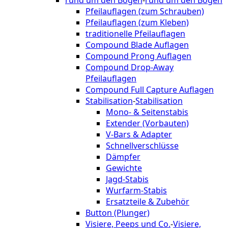
Pfeilauflagen (zum Schrauben)
Pfeilauflagen (zum Kleben)
traditionelle Pfeilauflagen
Compound Blade Auflagen
Compound Prong Auflagen
Compound Drop-Away
Pfeilauflagen
Compound Full Capture Auflagen
Stabilisation
-
Stabilisation
Mono- & Seitenstabis
Extender (Vorbauten)
V-Bars & Adapter
Schnellverschlüsse
Dämpfer
Gewichte
Jagd-Stabis
Wurfarm-Stabis
Ersatzteile & Zubehör
Button (Plunger)
Visiere, Peeps und Co.
-
Visiere,