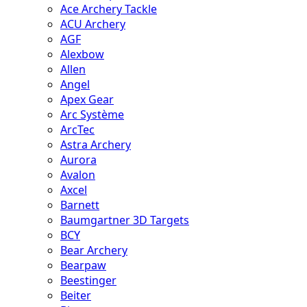
Ace Archery Tackle
ACU Archery
AGF
Alexbow
Allen
Angel
Apex Gear
Arc Système
ArcTec
Astra Archery
Aurora
Avalon
Axcel
Barnett
Baumgartner 3D Targets
BCY
Bear Archery
Bearpaw
Beestinger
Beiter