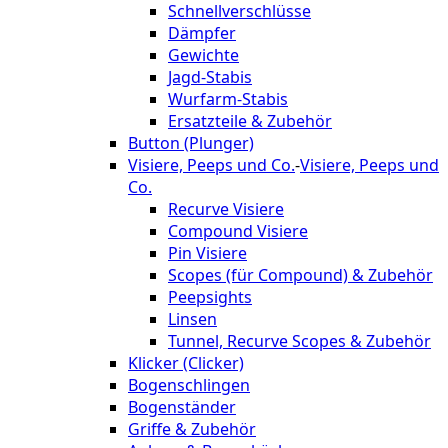
Schnellverschlüsse
Dämpfer
Gewichte
Jagd-Stabis
Wurfarm-Stabis
Ersatzteile & Zubehör
Button (Plunger)
Visiere, Peeps und Co.
-
Visiere, Peeps und
Co.
Recurve Visiere
Compound Visiere
Pin Visiere
Scopes (für Compound) & Zubehör
Peepsights
Linsen
Tunnel, Recurve Scopes & Zubehör
Klicker (Clicker)
Bogenschlingen
Bogenständer
Griffe & Zubehör