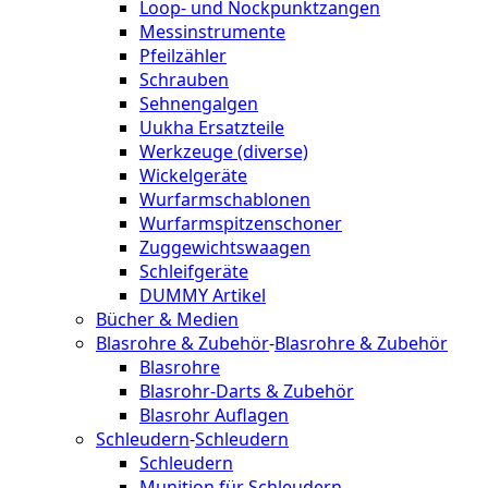
Loop- und Nockpunktzangen
Messinstrumente
Pfeilzähler
Schrauben
Sehnengalgen
Uukha Ersatzteile
Werkzeuge (diverse)
Wickelgeräte
Wurfarmschablonen
Wurfarmspitzenschoner
Zuggewichtswaagen
Schleifgeräte
DUMMY Artikel
Bücher & Medien
Blasrohre & Zubehör
-
Blasrohre & Zubehör
Blasrohre
Blasrohr-Darts & Zubehör
Blasrohr Auflagen
Schleudern
-
Schleudern
Schleudern
Munition für Schleudern