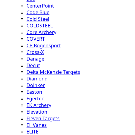
CenterPoint
Code Blue
Cold Steel
COLDSTEEL
Core Archery
COVERT
CP Bogensport
Cross-X
Danage
Decut
Delta McKenzie Targets
Diamond
Doinker
Easton
Egertec
EK Archery
Elevation
Eleven Targets
Eli Vanes
ELITE