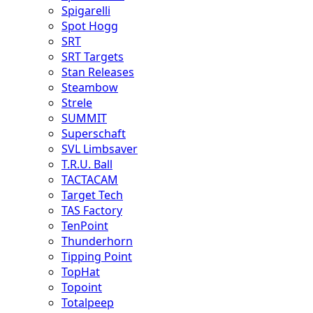
Spigarelli
Spot Hogg
SRT
SRT Targets
Stan Releases
Steambow
Strele
SUMMIT
Superschaft
SVL Limbsaver
T.R.U. Ball
TACTACAM
Target Tech
TAS Factory
TenPoint
Thunderhorn
Tipping Point
TopHat
Topoint
Totalpeep