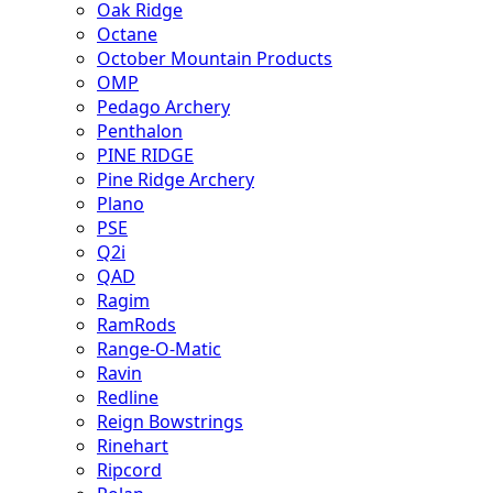
Oak Ridge
Octane
October Mountain Products
OMP
Pedago Archery
Penthalon
PINE RIDGE
Pine Ridge Archery
Plano
PSE
Q2i
QAD
Ragim
RamRods
Range-O-Matic
Ravin
Redline
Reign Bowstrings
Rinehart
Ripcord