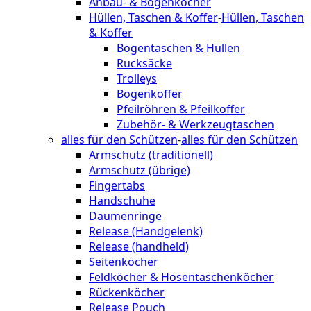
Anbau- & Bogenköcher
Hüllen, Taschen & Koffer
-
Hüllen, Taschen
& Koffer
Bogentaschen & Hüllen
Rucksäcke
Trolleys
Bogenkoffer
Pfeilröhren & Pfeilkoffer
Zubehör- & Werkzeugtaschen
alles für den Schützen
-
alles für den Schützen
Armschutz (traditionell)
Armschutz (übrige)
Fingertabs
Handschuhe
Daumenringe
Release (Handgelenk)
Release (handheld)
Seitenköcher
Feldköcher & Hosentaschenköcher
Rückenköcher
Release Pouch