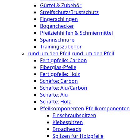
Gürtel & Zubehör
Streifschutz/Brustschutz
Fingerschlingen
Bogenchecker
Pfeilziehhilfen & Schmiermittel
Spannschnüre
Trainingszubehör
rund um den Pfeil
-
rund um den Pfeil
Fertigpfeile: Carbon
Fiberglas-Pfeile
Fertigpfeile: Holz
Schäfte: Carbon
Schäfte: Alu/Carbon
Schäfte: Alu
Schäfte: Holz
Pfeilkomponenten
-
Pfeilkomponenten
Einschraubspitzen
Klebespitzen
Broadheads
Spitzen für Holzpfeile