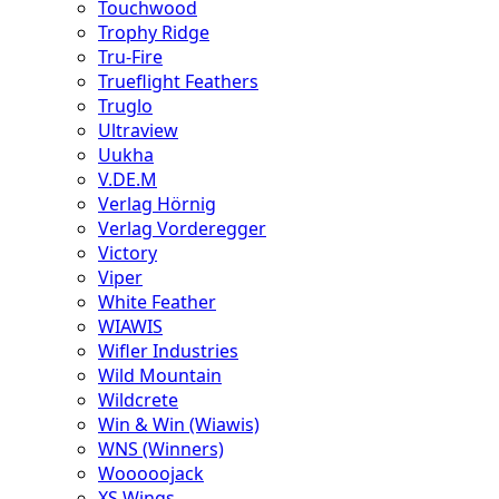
Touchwood
Trophy Ridge
Tru-Fire
Trueflight Feathers
Truglo
Ultraview
Uukha
V.DE.M
Verlag Hörnig
Verlag Vorderegger
Victory
Viper
White Feather
WIAWIS
Wifler Industries
Wild Mountain
Wildcrete
Win & Win (Wiawis)
WNS (Winners)
Wooooojack
XS Wings