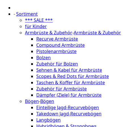
-
Sortiment
*** SALE ***
für Kinder
Armbrüste & Zubehör
-
Armbrüste & Zubehör
Recurve Armbrüste
Compound Armbrüste
Pistolenarmbrüste
Bolzen
Zubehör für Bolzen
Sehnen & Kabel für Armbrüste
Scopes & Red Dots für Armbrüste
Taschen & Koffer für Armbrüste
Zubehör für Armbrüste
Dämpfer (Ziele) für Armbrüste
Bögen
-
Bögen
Einteilige Jagd-Recurvebögen
Takedown Jagd-Recurvebögen
Langbögen
Hybridbögen & Strongbows