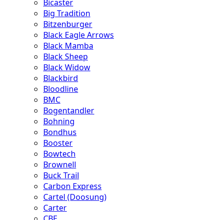
Bicaster
Big Tradition
Bitzenburger
Black Eagle Arrows
Black Mamba
Black Sheep
Black Widow
Blackbird
Bloodline
BMC
Bogentandler
Bohning
Bondhus
Booster
Bowtech
Brownell
Buck Trail
Carbon Express
Cartel (Doosung)
Carter
CBE