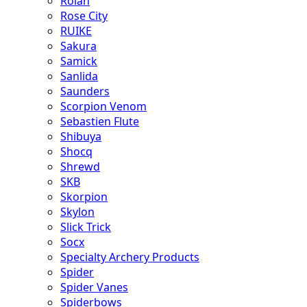
Rolan
Rose City
RUIKE
Sakura
Samick
Sanlida
Saunders
Scorpion Venom
Sebastien Flute
Shibuya
Shocq
Shrewd
SKB
Skorpion
Skylon
Slick Trick
Socx
Specialty Archery Products
Spider
Spider Vanes
Spiderbows