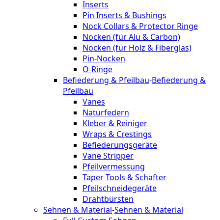
Inserts
Pin Inserts & Bushings
Nock Collars & Protector Ringe
Nocken (für Alu & Carbon)
Nocken (für Holz & Fiberglas)
Pin-Nocken
O-Ringe
Befiederung & Pfeilbau
-
Befiederung &
Pfeilbau
Vanes
Naturfedern
Kleber & Reiniger
Wraps & Crestings
Befiederungsgeräte
Vane Stripper
Pfeilvermessung
Taper Tools & Schafter
Pfeilschneidegeräte
Drahtbürsten
Sehnen & Material
-
Sehnen & Material