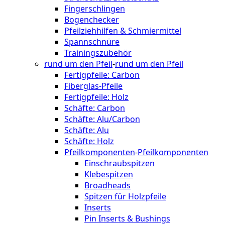
Fingerschlingen
Bogenchecker
Pfeilziehhilfen & Schmiermittel
Spannschnüre
Trainingszubehör
rund um den Pfeil
-
rund um den Pfeil
Fertigpfeile: Carbon
Fiberglas-Pfeile
Fertigpfeile: Holz
Schäfte: Carbon
Schäfte: Alu/Carbon
Schäfte: Alu
Schäfte: Holz
Pfeilkomponenten
-
Pfeilkomponenten
Einschraubspitzen
Klebespitzen
Broadheads
Spitzen für Holzpfeile
Inserts
Pin Inserts & Bushings