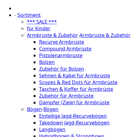
-
Sortiment
*** SALE ***
für Kinder
Armbrüste & Zubehör
-
Armbrüste & Zubehör
Recurve Armbrüste
Compound Armbrüste
Pistolenarmbrüste
Bolzen
Zubehör für Bolzen
Sehnen & Kabel für Armbrüste
Scopes & Red Dots für Armbrüste
Taschen & Koffer für Armbrüste
Zubehör für Armbrüste
Dämpfer (Ziele) für Armbrüste
Bögen
-
Bögen
Einteilige Jagd-Recurvebögen
Takedown Jagd-Recurvebögen
Langbögen
Hybridbögen & Strongbows