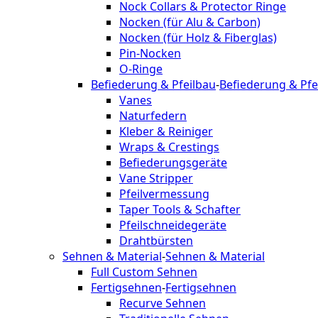
Nock Collars & Protector Ringe
Nocken (für Alu & Carbon)
Nocken (für Holz & Fiberglas)
Pin-Nocken
O-Ringe
Befiederung & Pfeilbau
-
Befiederung & Pfe
Vanes
Naturfedern
Kleber & Reiniger
Wraps & Crestings
Befiederungsgeräte
Vane Stripper
Pfeilvermessung
Taper Tools & Schafter
Pfeilschneidegeräte
Drahtbürsten
Sehnen & Material
-
Sehnen & Material
Full Custom Sehnen
Fertigsehnen
-
Fertigsehnen
Recurve Sehnen