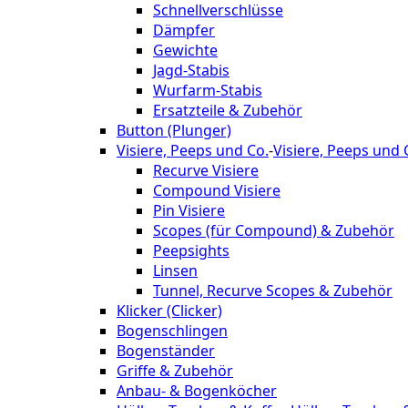
Schnellverschlüsse
Dämpfer
Gewichte
Jagd-Stabis
Wurfarm-Stabis
Ersatzteile & Zubehör
Button (Plunger)
Visiere, Peeps und Co.
-
Visiere, Peeps und 
Recurve Visiere
Compound Visiere
Pin Visiere
Scopes (für Compound) & Zubehör
Peepsights
Linsen
Tunnel, Recurve Scopes & Zubehör
Klicker (Clicker)
Bogenschlingen
Bogenständer
Griffe & Zubehör
Anbau- & Bogenköcher