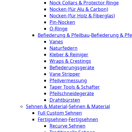
Nock Collars & Protector Ringe
Nocken (für Alu & Carbon)
Nocken (für Holz & Fiberglas)
Pin-Nocken
O-Ringe
Befiederung & Pfeilbau
-
Befiederung & Pfe
Vanes
Naturfedern
Kleber & Reiniger
Wraps & Crestings
Befiederungsgeräte
Vane Stripper
Pfeilvermessung
Taper Tools & Schafter
Pfeilschneidegeräte
Drahtbürsten
Sehnen & Material
-
Sehnen & Material
Full Custom Sehnen
Fertigsehnen
-
Fertigsehnen
Recurve Sehnen