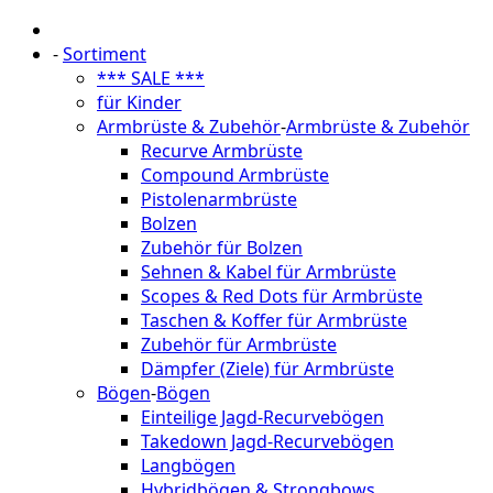
-
Sortiment
*** SALE ***
für Kinder
Armbrüste & Zubehör
-
Armbrüste & Zubehör
Recurve Armbrüste
Compound Armbrüste
Pistolenarmbrüste
Bolzen
Zubehör für Bolzen
Sehnen & Kabel für Armbrüste
Scopes & Red Dots für Armbrüste
Taschen & Koffer für Armbrüste
Zubehör für Armbrüste
Dämpfer (Ziele) für Armbrüste
Bögen
-
Bögen
Einteilige Jagd-Recurvebögen
Takedown Jagd-Recurvebögen
Langbögen
Hybridbögen & Strongbows