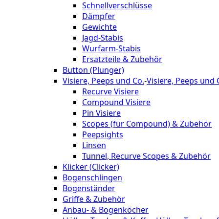
Schnellverschlüsse
Dämpfer
Gewichte
Jagd-Stabis
Wurfarm-Stabis
Ersatzteile & Zubehör
Button (Plunger)
Visiere, Peeps und Co.
-
Visiere, Peeps und 
Recurve Visiere
Compound Visiere
Pin Visiere
Scopes (für Compound) & Zubehör
Peepsights
Linsen
Tunnel, Recurve Scopes & Zubehör
Klicker (Clicker)
Bogenschlingen
Bogenständer
Griffe & Zubehör
Anbau- & Bogenköcher