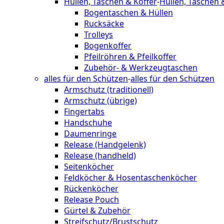
Hüllen, Taschen & Koffer
-
Hüllen, Taschen 
Bogentaschen & Hüllen
Rucksäcke
Trolleys
Bogenkoffer
Pfeilröhren & Pfeilkoffer
Zubehör- & Werkzeugtaschen
alles für den Schützen
-
alles für den Schützen
Armschutz (traditionell)
Armschutz (übrige)
Fingertabs
Handschuhe
Daumenringe
Release (Handgelenk)
Release (handheld)
Seitenköcher
Feldköcher & Hosentaschenköcher
Rückenköcher
Release Pouch
Gürtel & Zubehör
Streifschutz/Brustschutz