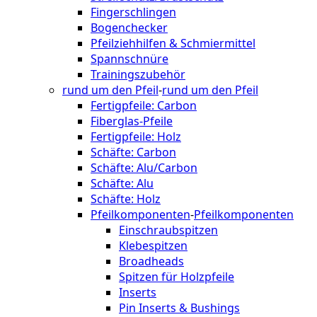
Fingerschlingen
Bogenchecker
Pfeilziehhilfen & Schmiermittel
Spannschnüre
Trainingszubehör
rund um den Pfeil
-
rund um den Pfeil
Fertigpfeile: Carbon
Fiberglas-Pfeile
Fertigpfeile: Holz
Schäfte: Carbon
Schäfte: Alu/Carbon
Schäfte: Alu
Schäfte: Holz
Pfeilkomponenten
-
Pfeilkomponenten
Einschraubspitzen
Klebespitzen
Broadheads
Spitzen für Holzpfeile
Inserts
Pin Inserts & Bushings