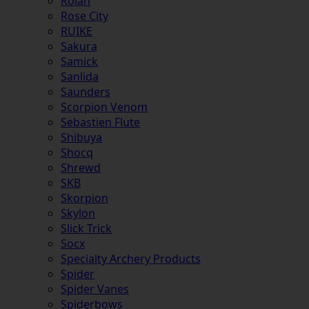
Rolan
Rose City
RUIKE
Sakura
Samick
Sanlida
Saunders
Scorpion Venom
Sebastien Flute
Shibuya
Shocq
Shrewd
SKB
Skorpion
Skylon
Slick Trick
Socx
Specialty Archery Products
Spider
Spider Vanes
Spiderbows