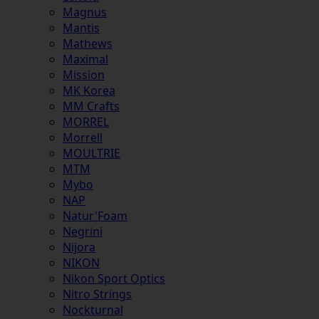
Magnus
Mantis
Mathews
Maximal
Mission
MK Korea
MM Crafts
MORREL
Morrell
MOULTRIE
MTM
Mybo
NAP
Natur'Foam
Negrini
Nijora
NIKON
Nikon Sport Optics
Nitro Strings
Nockturnal