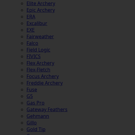
Elite Archery
Epic Archery
ERA
Excalibur
EXE
Fairweather
Falco
Field Logic
FIVICS
Flex Archery
Flex-Fletch
Focus Archery
Freddie Archery
Fuse
G5
Gas Pro
Gateway Feathers
Gehmann
Gillo
Gold Tip