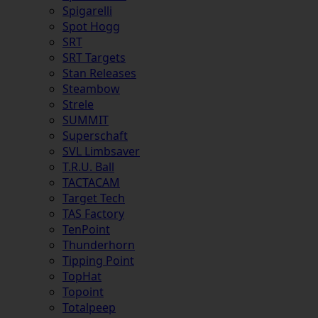
Spigarelli
Spot Hogg
SRT
SRT Targets
Stan Releases
Steambow
Strele
SUMMIT
Superschaft
SVL Limbsaver
T.R.U. Ball
TACTACAM
Target Tech
TAS Factory
TenPoint
Thunderhorn
Tipping Point
TopHat
Topoint
Totalpeep