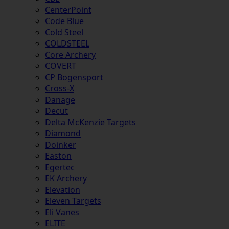
CenterPoint
Code Blue
Cold Steel
COLDSTEEL
Core Archery
COVERT
CP Bogensport
Cross-X
Danage
Decut
Delta McKenzie Targets
Diamond
Doinker
Easton
Egertec
EK Archery
Elevation
Eleven Targets
Eli Vanes
ELITE