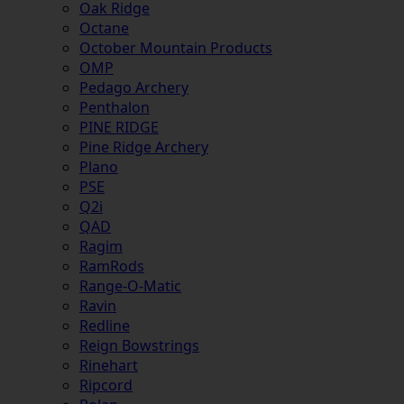
Oak Ridge
Octane
October Mountain Products
OMP
Pedago Archery
Penthalon
PINE RIDGE
Pine Ridge Archery
Plano
PSE
Q2i
QAD
Ragim
RamRods
Range-O-Matic
Ravin
Redline
Reign Bowstrings
Rinehart
Ripcord