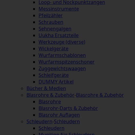
Loop- und Nockpunktzangen
Messinstrumente
Pfeilzähler
Schrauben
Sehnengalgen
Uukha Ersatzteile
Werkzeuge (diverse)
Wickelgeräte
Wurfarmschablonen
Wurfarmspitzenschoner
Zuggewichtswaagen
Schleifgeräte
DUMMY Artikel
Bücher & Medien
Blasrohre & Zubehör
-
Blasrohre & Zubehör
Blasrohre
Blasrohr-Darts & Zubehör
Blasrohr Auflagen
Schleudern
-
Schleudern
Schleudern
Munition für Schleudern