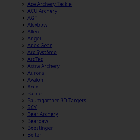
Ace Archery Tackle
ACU Archery
AGF
Alexbow
Allen
Angel
Apex Gear
Arc Système
ArcTec
Astra Archery
Aurora
Avalon
Axcel
Barnett
Baumgartner 3D Targets
BCY
Bear Archery
Bearpaw
Beestinger
Beiter