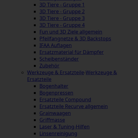
3D Tiere - Gruppe 1
3D Tiere - Gruppe 2
3D Tiere - Gruppe 3
3D Tiere - Gruppe 4
Fun und 3D Ziele allgemein
Pfeilfangnetze & 3D Backstops
IFAA Auflagen
Ersatzmaterial für Dämpfer
Scheibenständer
Zubehör
Werkzeuge & Ersatzteile
-
Werkzeuge &
Ersatzteile
Bogenhalter
Bogenpressen
Ersatzteile Compound
Ersatzteile Recurve allgemein
Grainwaagen
Griffmasse
Laser & Tuning-Hilfen
Linsenreinigung