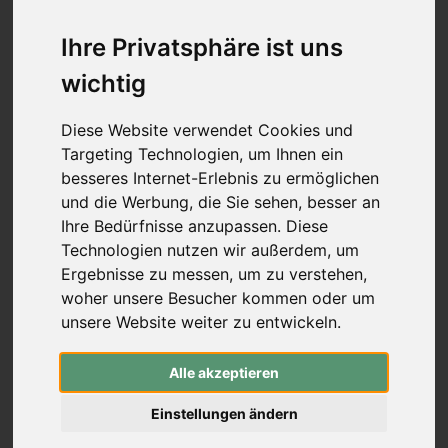
Mittelstücke (Schraubverschluss)
Wurfarme (Schraubverschluss)
Ihre Privatsphäre ist uns
Recurve Mittelstücke (ILF)
wichtig
Wurfarme (ILF, Formula)
Compound-Bögen
Koreanische Bögen & Reiterbögen
Diese Website verwendet Cookies und
Freizeitbögen & Sets
Targeting Technologien, um Ihnen ein
Bogenbau
besseres Internet-Erlebnis zu ermöglichen
rund um den Bogen
-
rund um den Bogen
und die Werbung, die Sie sehen, besser an
Pfeilauflagen (zum Schrauben)
Ihre Bedürfnisse anzupassen. Diese
Pfeilauflagen (zum Kleben)
Technologien nutzen wir außerdem, um
traditionelle Pfeilauflagen
Ergebnisse zu messen, um zu verstehen,
Compound Blade Auflagen
woher unsere Besucher kommen oder um
Compound Prong Auflagen
unsere Website weiter zu entwickeln.
Compound Drop-Away Pfeilauflagen
Compound Full Capture Auflagen
Stabilisation
-
Stabilisation
Alle akzeptieren
Mono- & Seitenstabis
Extender (Vorbauten)
Einstellungen ändern
V-Bars & Adapter