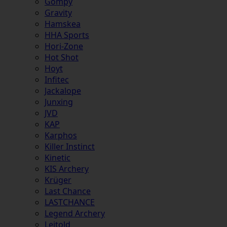
Gompy
Gravity
Hamskea
HHA Sports
Hori-Zone
Hot Shot
Hoyt
Infitec
Jackalope
Junxing
JVD
KAP
Karphos
Killer Instinct
Kinetic
KIS Archery
Krüger
Last Chance
LASTCHANCE
Legend Archery
Leitold