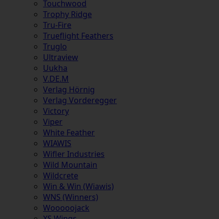
Touchwood
Trophy Ridge
Tru-Fire
Trueflight Feathers
Truglo
Ultraview
Uukha
V.DE.M
Verlag Hörnig
Verlag Vorderegger
Victory
Viper
White Feather
WIAWIS
Wifler Industries
Wild Mountain
Wildcrete
Win & Win (Wiawis)
WNS (Winners)
Wooooojack
XS Wings