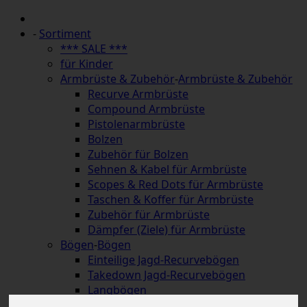
-
Sortiment
*** SALE ***
für Kinder
Armbrüste & Zubehör
-
Armbrüste & Zubehör
Recurve Armbrüste
Compound Armbrüste
Pistolenarmbrüste
Bolzen
Zubehör für Bolzen
Sehnen & Kabel für Armbrüste
Scopes & Red Dots für Armbrüste
Taschen & Koffer für Armbrüste
Zubehör für Armbrüste
Dämpfer (Ziele) für Armbrüste
Bögen
-
Bögen
Einteilige Jagd-Recurvebögen
Takedown Jagd-Recurvebögen
Langbögen
Hybridbögen & Strongbows