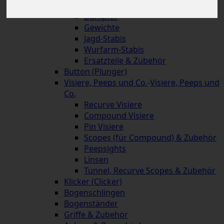
Schnellverschlüsse
Dämpfer
Gewichte
Jagd-Stabis
Wurfarm-Stabis
Ersatzteile & Zubehör
Button (Plunger)
Visiere, Peeps und Co.
-
Visiere, Peeps und
Co.
Recurve Visiere
Compound Visiere
Pin Visiere
Scopes (für Compound) & Zubehör
Peepsights
Linsen
Tunnel, Recurve Scopes & Zubehör
Klicker (Clicker)
Bogenschlingen
Bogenständer
Griffe & Zubehör