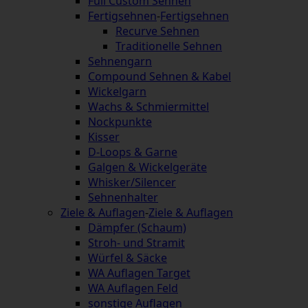
Full Custom Sehnen
Fertigsehnen
-
Fertigsehnen
Recurve Sehnen
Traditionelle Sehnen
Sehnengarn
Compound Sehnen & Kabel
Wickelgarn
Wachs & Schmiermittel
Nockpunkte
Kisser
D-Loops & Garne
Galgen & Wickelgeräte
Whisker/Silencer
Sehnenhalter
Ziele & Auflagen
-
Ziele & Auflagen
Dämpfer (Schaum)
Stroh- und Stramit
Würfel & Säcke
WA Auflagen Target
WA Auflagen Feld
sonstige Auflagen