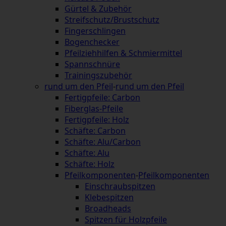
Gürtel & Zubehör
Streifschutz/Brustschutz
Fingerschlingen
Bogenchecker
Pfeilziehhilfen & Schmiermittel
Spannschnüre
Trainingszubehör
rund um den Pfeil
-
rund um den Pfeil
Fertigpfeile: Carbon
Fiberglas-Pfeile
Fertigpfeile: Holz
Schäfte: Carbon
Schäfte: Alu/Carbon
Schäfte: Alu
Schäfte: Holz
Pfeilkomponenten
-
Pfeilkomponenten
Einschraubspitzen
Klebespitzen
Broadheads
Spitzen für Holzpfeile