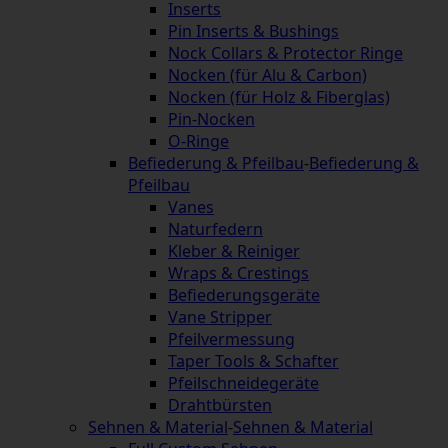
Inserts
Pin Inserts & Bushings
Nock Collars & Protector Ringe
Nocken (für Alu & Carbon)
Nocken (für Holz & Fiberglas)
Pin-Nocken
O-Ringe
Befiederung & Pfeilbau
-
Befiederung &
Pfeilbau
Vanes
Naturfedern
Kleber & Reiniger
Wraps & Crestings
Befiederungsgeräte
Vane Stripper
Pfeilvermessung
Taper Tools & Schafter
Pfeilschneidegeräte
Drahtbürsten
Sehnen & Material
-
Sehnen & Material