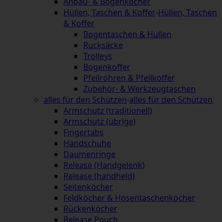
Anbau- & Bogenköcher
Hüllen, Taschen & Koffer
-
Hüllen, Taschen
& Koffer
Bogentaschen & Hüllen
Rucksäcke
Trolleys
Bogenkoffer
Pfeilröhren & Pfeilkoffer
Zubehör- & Werkzeugtaschen
alles für den Schützen
-
alles für den Schützen
Armschutz (traditionell)
Armschutz (übrige)
Fingertabs
Handschuhe
Daumenringe
Release (Handgelenk)
Release (handheld)
Seitenköcher
Feldköcher & Hosentaschenköcher
Rückenköcher
Release Pouch