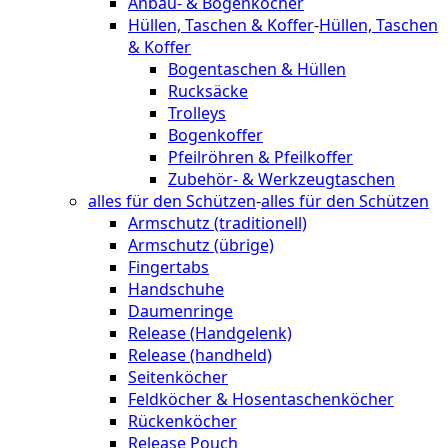
Anbau- & Bogenköcher
Hüllen, Taschen & Koffer
-
Hüllen, Taschen
& Koffer
Bogentaschen & Hüllen
Rucksäcke
Trolleys
Bogenkoffer
Pfeilröhren & Pfeilkoffer
Zubehör- & Werkzeugtaschen
alles für den Schützen
-
alles für den Schützen
Armschutz (traditionell)
Armschutz (übrige)
Fingertabs
Handschuhe
Daumenringe
Release (Handgelenk)
Release (handheld)
Seitenköcher
Feldköcher & Hosentaschenköcher
Rückenköcher
Release Pouch