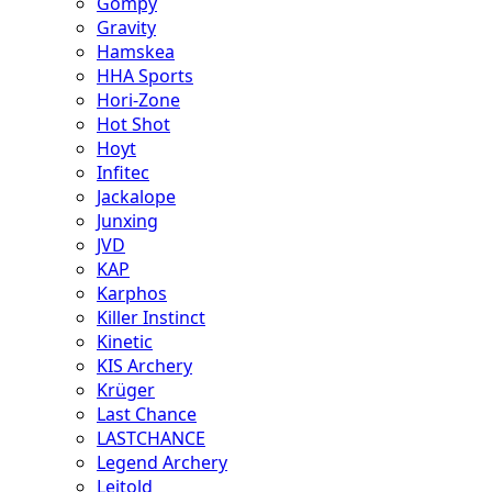
Gompy
Gravity
Hamskea
HHA Sports
Hori-Zone
Hot Shot
Hoyt
Infitec
Jackalope
Junxing
JVD
KAP
Karphos
Killer Instinct
Kinetic
KIS Archery
Krüger
Last Chance
LASTCHANCE
Legend Archery
Leitold