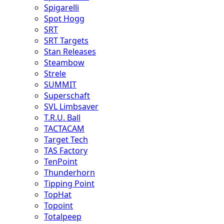
Spigarelli
Spot Hogg
SRT
SRT Targets
Stan Releases
Steambow
Strele
SUMMIT
Superschaft
SVL Limbsaver
T.R.U. Ball
TACTACAM
Target Tech
TAS Factory
TenPoint
Thunderhorn
Tipping Point
TopHat
Topoint
Totalpeep