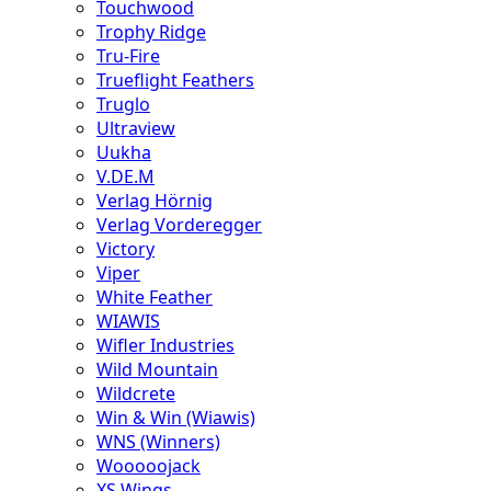
Touchwood
Trophy Ridge
Tru-Fire
Trueflight Feathers
Truglo
Ultraview
Uukha
V.DE.M
Verlag Hörnig
Verlag Vorderegger
Victory
Viper
White Feather
WIAWIS
Wifler Industries
Wild Mountain
Wildcrete
Win & Win (Wiawis)
WNS (Winners)
Wooooojack
XS Wings