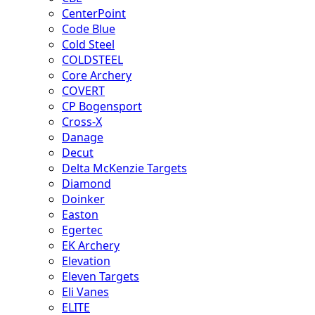
CenterPoint
Code Blue
Cold Steel
COLDSTEEL
Core Archery
COVERT
CP Bogensport
Cross-X
Danage
Decut
Delta McKenzie Targets
Diamond
Doinker
Easton
Egertec
EK Archery
Elevation
Eleven Targets
Eli Vanes
ELITE