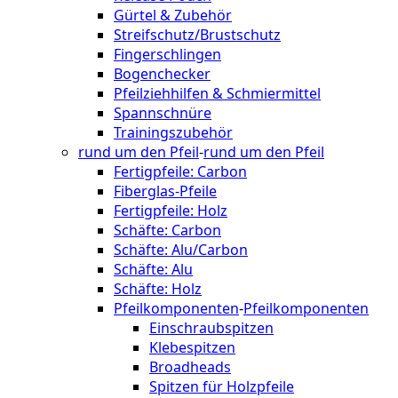
Gürtel & Zubehör
Streifschutz/Brustschutz
Fingerschlingen
Bogenchecker
Pfeilziehhilfen & Schmiermittel
Spannschnüre
Trainingszubehör
rund um den Pfeil
-
rund um den Pfeil
Fertigpfeile: Carbon
Fiberglas-Pfeile
Fertigpfeile: Holz
Schäfte: Carbon
Schäfte: Alu/Carbon
Schäfte: Alu
Schäfte: Holz
Pfeilkomponenten
-
Pfeilkomponenten
Einschraubspitzen
Klebespitzen
Broadheads
Spitzen für Holzpfeile