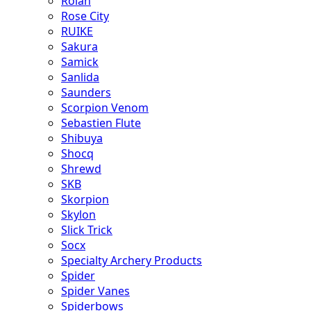
Rolan
Rose City
RUIKE
Sakura
Samick
Sanlida
Saunders
Scorpion Venom
Sebastien Flute
Shibuya
Shocq
Shrewd
SKB
Skorpion
Skylon
Slick Trick
Socx
Specialty Archery Products
Spider
Spider Vanes
Spiderbows