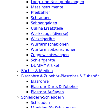
Loop- und Nockpunktzangen
Messinstrumente
Pfeilzähler
Schrauben
Sehnengalgen
Uukha Ersatzteile
Werkzeuge (diverse)
Wickelgeräte
Wurfarmschablonen
Wurfarmspitzenschoner
Zuggewichtswaagen
Schleifgeräte
DUMMY Artikel
Bücher & Medien
Blasrohre & Zubehör
-
Blasrohre & Zubehör
Blasrohre
Blasrohr-Darts & Zubehör
Blasrohr Auflagen
Schleudern
-
Schleudern
Schleudern
Munition für Schleudern