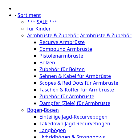
-
Sortiment
*** SALE ***
für Kinder
Armbrüste & Zubehör
-
Armbrüste & Zubehör
Recurve Armbrüste
Compound Armbrüste
Pistolenarmbrüste
Bolzen
Zubehör für Bolzen
Sehnen & Kabel für Armbrüste
Scopes & Red Dots für Armbrüste
Taschen & Koffer für Armbrüste
Zubehör für Armbrüste
Dämpfer (Ziele) für Armbrüste
Bögen
-
Bögen
Einteilige Jagd-Recurvebögen
Takedown Jagd-Recurvebögen
Langbögen
Hybridbögen & Strongbows