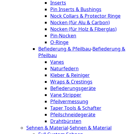
Inserts
Pin Inserts & Bushings
Nock Collars & Protector Ringe
Nocken (für Alu & Carbon)
Nocken (für Holz & Fiberglas)
Pin-Nocken
O-Ringe
Befiederung & Pfeilbau
-
Befiederung &
Pfeilbau
Vanes
Naturfedern
Kleber & Reiniger
Wraps & Crestings
Befiederungsgeräte
Vane Stripper
Pfeilvermessung
Taper Tools & Schafter
Pfeilschneidegeräte
Drahtbürsten
Sehnen & Material
-
Sehnen & Material