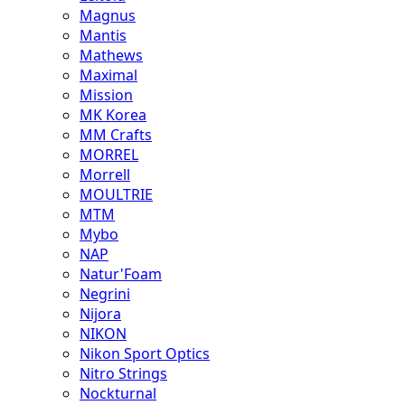
Magnus
Mantis
Mathews
Maximal
Mission
MK Korea
MM Crafts
MORREL
Morrell
MOULTRIE
MTM
Mybo
NAP
Natur'Foam
Negrini
Nijora
NIKON
Nikon Sport Optics
Nitro Strings
Nockturnal