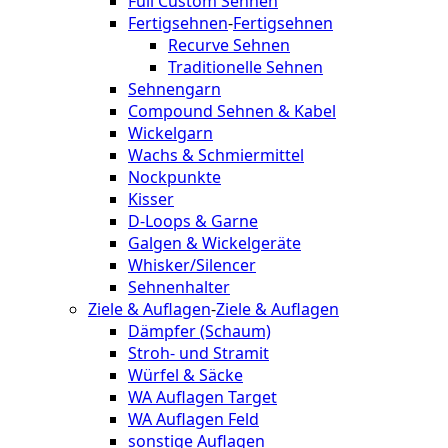
Full Custom Sehnen
Fertigsehnen
-
Fertigsehnen
Recurve Sehnen
Traditionelle Sehnen
Sehnengarn
Compound Sehnen & Kabel
Wickelgarn
Wachs & Schmiermittel
Nockpunkte
Kisser
D-Loops & Garne
Galgen & Wickelgeräte
Whisker/Silencer
Sehnenhalter
Ziele & Auflagen
-
Ziele & Auflagen
Dämpfer (Schaum)
Stroh- und Stramit
Würfel & Säcke
WA Auflagen Target
WA Auflagen Feld
sonstige Auflagen