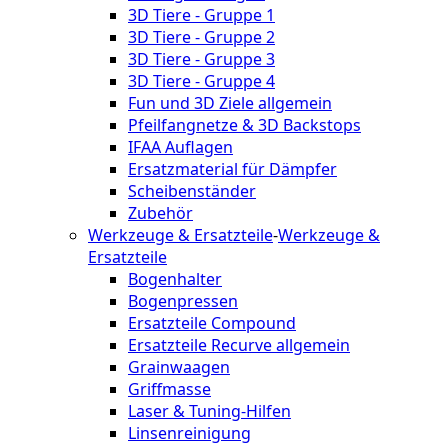
3D Tiere - Gruppe 1
3D Tiere - Gruppe 2
3D Tiere - Gruppe 3
3D Tiere - Gruppe 4
Fun und 3D Ziele allgemein
Pfeilfangnetze & 3D Backstops
IFAA Auflagen
Ersatzmaterial für Dämpfer
Scheibenständer
Zubehör
Werkzeuge & Ersatzteile
-
Werkzeuge &
Ersatzteile
Bogenhalter
Bogenpressen
Ersatzteile Compound
Ersatzteile Recurve allgemein
Grainwaagen
Griffmasse
Laser & Tuning-Hilfen
Linsenreinigung