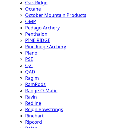
Oak Ridge
Octane
October Mountain Products
OMP
Pedago Archery
Penthalon
PINE RIDGE
Pine Ridge Archery
Plano
PSE
Q2i
QAD
Ragim
RamRods
Range-O-Matic
Ravin
Redline
Reign Bowstrings
Rinehart
Ripcord