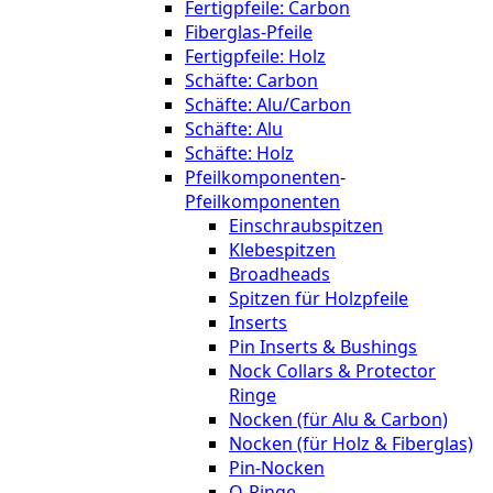
Fertigpfeile: Carbon
Fiberglas-Pfeile
Fertigpfeile: Holz
Schäfte: Carbon
Schäfte: Alu/Carbon
Schäfte: Alu
Schäfte: Holz
Pfeilkomponenten
-
Pfeilkomponenten
Einschraubspitzen
Klebespitzen
Broadheads
Spitzen für Holzpfeile
Inserts
Pin Inserts & Bushings
Nock Collars & Protector
Ringe
Nocken (für Alu & Carbon)
Nocken (für Holz & Fiberglas)
Pin-Nocken
O-Ringe