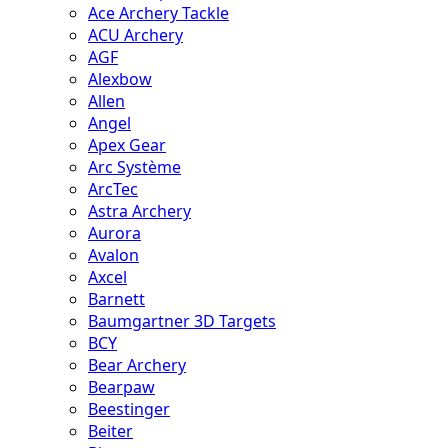
Ace Archery Tackle
ACU Archery
AGF
Alexbow
Allen
Angel
Apex Gear
Arc Système
ArcTec
Astra Archery
Aurora
Avalon
Axcel
Barnett
Baumgartner 3D Targets
BCY
Bear Archery
Bearpaw
Beestinger
Beiter