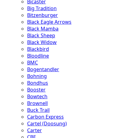
Bicaster
Big Tradition
Bitzenburger
Black Eagle Arrows
Black Mamba
Black Sheep
Black Widow
Blackbird
Bloodline
BMC
Bogentandler
Bohning
Bondhus
Booster
Bowtech
Brownell
Buck Trail
Carbon Express
Cartel (Doosung)
Carter
CBE