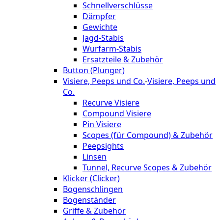
Schnellverschlüsse
Dämpfer
Gewichte
Jagd-Stabis
Wurfarm-Stabis
Ersatzteile & Zubehör
Button (Plunger)
Visiere, Peeps und Co.
-
Visiere, Peeps und
Co.
Recurve Visiere
Compound Visiere
Pin Visiere
Scopes (für Compound) & Zubehör
Peepsights
Linsen
Tunnel, Recurve Scopes & Zubehör
Klicker (Clicker)
Bogenschlingen
Bogenständer
Griffe & Zubehör